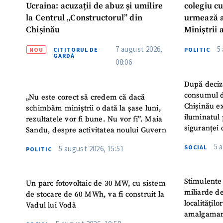
Ucraina: acuzații de abuz și umilire
colegiu c
la Centrul „Constructorul” din
urmează a
Chișinău
Miniștrii 
Instituție
7 august 2026,
5
NOU
CITITORUL DE
POLITIC
Turc „Rec
GARDĂ
08:06
După deciz
consumul d
„Nu este corect să credem că dacă
Chișinău ex
schimbăm miniștrii o dată la șase luni,
iluminatul 
rezultatele vor fi bune. Nu vor fi”. Maia
siguranței 
Sandu, despre activitatea noului Guvern
5 
SOCIAL
5 august 2026, 15:51
POLITIC
Stimulente 
Un parc fotovoltaic de 30 MW, cu sistem
miliarde de
de stocare de 60 MWh, va fi construit la
localitățil
Vadul lui Vodă
amalgamar