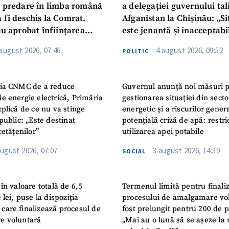
u predare în limba română
a delegației guvernului ta
 fi deschis la Comrat.
Afganistan la Chișinău: „Si
au aprobat înființarea
este jenantă și inacceptabi
i Publice Colegiul Moldo-
 august 2026, 07:46
4 august 2026, 09:52
POLITIC
ep Tayyip Erdogan”
ia CNMC de a reduce
Guvernul anunță noi măsuri 
e energie electrică, Primăria
gestionarea situației din secto
plică de ce nu va stinge
energetic și a riscurilor gener
public: „Este destinat
potențială criză de apă: restric
cetățenilor”
utilizarea apei potabile
august 2026, 07:07
3 august 2026, 14:39
SOCIAL
în valoare totală de 6,5
Termenul limită pentru finali
 lei, puse la dispoziția
procesului de amalgamare vo
or care finalizează procesul de
fost prelungit pentru 200 de p
e voluntară
„Mai au o lună să se așeze la 