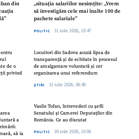
liban din
„situația salariilor nesimțite: „Vrem
tuația
să investigăm cele mai înalte 100 de
lă”
pachete salariale”
31 iulie 2026, 10:47
POLITIC
pentru
Locuitori din Sadova acuză lipsa de
rul
transparență și de echitate în procesul
ate de o
de amalgamare voluntară și cer
ții privind
organizarea unui referendum
31 iulie 2026, 06:40
ŞTIRI
Vasile Tofan, întrevederi cu șefii
zarea
Senatului și Camerei Deputaților din
luntară a
România. Ce au discutat
rimării:
30 iulie 2026, 16:06
POLITIC
masă, să ia