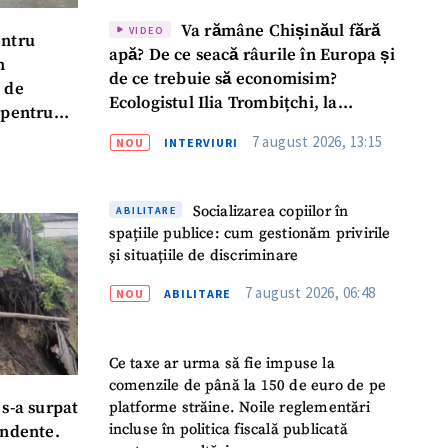
Va rămâne Chișinăul fără
VIDEO
entru
apă? De ce seacă râurile în Europa și
n
de ce trebuie să economisim?
 de
Ecologistul Ilia Trombițchi, la
 pentru
Podcast ZdCe
7 august 2026, 13:15
NOU
INTERVIURI
Socializarea copiilor în
ABILITARE
spațiile publice: cum gestionăm privirile
și situațiile de discriminare
7 august 2026, 06:48
NOU
ABILITARE
Ce taxe ar urma să fie impuse la
comenzile de până la 150 de euro de pe
platforme străine. Noile reglementări
 s-a surpat
incluse în politica fiscală publicată
undente.