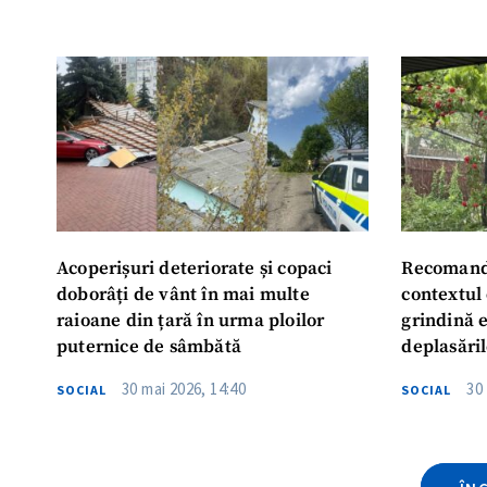
ȘTIREA MEA
Titlu știre
Fotografie
Acoperișuri deteriorate și copaci
Recomandă
Link media
doborâți de vânt în mai multe
contextul 
raioane din țară în urma ploilor
grindină e
puternice de sâmbătă
deplasăril
Mesajul știrei
30 mai 2026, 14:40
30
SOCIAL
SOCIAL