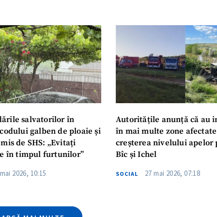
CONTACT SURSĂ
Sursă anonimă
+ Adaugă titlu
Nume
+ Numele 
+ Încarcă imagine
Email
+ Emailul 
rile salvatorilor în
Autoritățile anunță că au i
+ Link media
codului galben de ploaie și
în mai multe zone afectate
mis de SHS: „Evitați
creșterea nivelului apelor 
Telefon
+ Telefon pe
e în timpul furtunilor”
Bîc și Ichel
Am citit și sunt de ac
+ Mesajul știrei
 mai 2026, 10:15
27 mai 2026, 07:18
SOCIAL
confidențialitate
.
TRIMITE ȘT