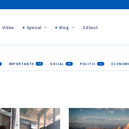
Video
Special
Blog
ZdGust
+1
Banii tăi
+1
IMPORTANTE
SOCIAL
POLITIC
ECONOM
+4
+9
+1
+1
+1