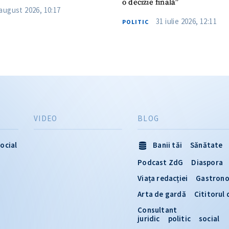
o decizie finală”
 august 2026, 10:17
31 iulie 2026, 12:11
POLITIC
VIDEO
BLOG
ocial
Banii tăi
Sănătate
Podcast ZdG
Diaspora
Viața redacției
Gastron
Arta de gardă
Cititorul
Consultant
juridic
politic
social