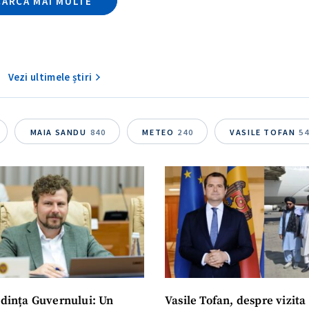
CARCĂ MAI MULTE
Vezi ultimele știri
MAIA SANDU
840
METEO
240
VASILE TOFAN
5
dința Guvernului: Un
Vasile Tofan, despre vizita 