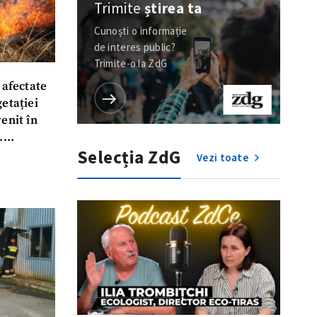
Trimite
știrea ta
Cunoști o informație
de interes public?
Trimite-o la ZdG
 afectate
etației
enit în
.
Selecția ZdG
Vezi toate