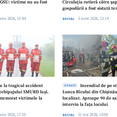
IGSU: victime nu au fost
Circulația rutieră către șa
gospodării a fost sistată t
unie 2026, 15:44
3 iunie 2026, 13:14
SOCIAL
e la tragicul accident
Incendiul de pe s
UPDATE
 echipajului SMURD Iași.
Lunca Bîcului din Chișinău
memorat victimele la
localizat. Aproape 90 de sa
intervin la fața locului
unie 2026, 17:30
31 mai 2026, 10:00
SOCIAL