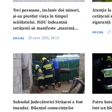
Trei persoane, inclusiv doi minori,
Atenție l
și-au pierdut viața în timpul
cetățenii 
scăldatului. IGSU îndeamnă
siguranță
cetățenii să manifeste „maximă
27
SOCIAL
prudență în timpul aflării în
29 iunie 2026, 08:10
SOCIAL
preajma bazinelor acvatice”
Subsolul Judecătoriei Strășeni a fost
Patru bute
inundat. Bilanțul consecințelor
într-un bl