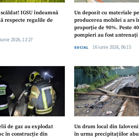
a scăldat! IGSU îndeamnă
Un depozit cu materiale p
să respecte regulile de
producerea mobilei a ars î
proporție de 90%. Peste 40
pompieri au fost antrenați
 iunie 2026, 12:27
lichidarea incendiului
16 iunie 2026, 06:15
SOCIAL
lii de gaz au explodat
Un drum local din Ialoveni
oc în construcție din
în urma precipitațiilor ab