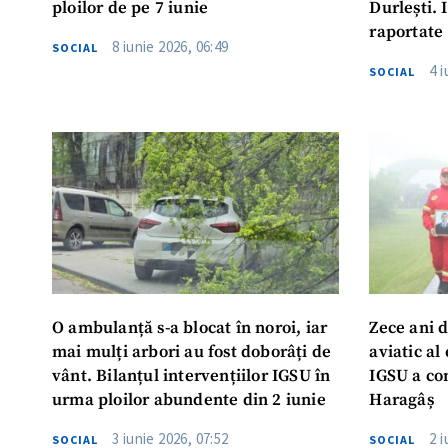
ploilor de pe 7 iunie
Durlești. 
raportate
8 iunie 2026, 06:49
SOCIAL
4 i
SOCIAL
O ambulanță s-a blocat în noroi, iar
Zece ani d
mai mulți arbori au fost doborâți de
aviatic al
vânt. Bilanțul intervențiilor IGSU în
IGSU a co
urma ploilor abundente din 2 iunie
Haragâș
3 iunie 2026, 07:52
2 i
SOCIAL
SOCIAL