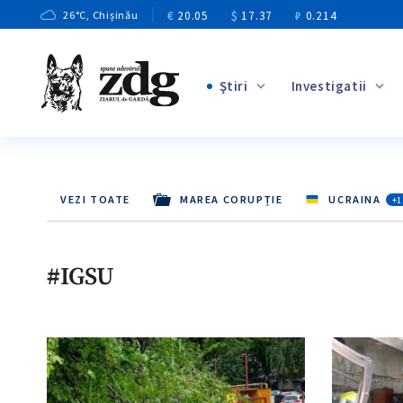
€
20.05
$
17.37
₽
0.214
26
°C
, Chișinău
Ştiri
Investigatii
+3
+1
+9
VEZI TOATE
MAREA CORUPȚIE
UCRAINA
+1
+4
+5
#IGSU