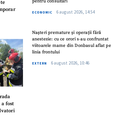
pentru consultări
pte
emporar
6 august 2026, 14:54
ECONOMIC
Nașteri premature și operații fără
anestezie: cu ce orori s-au confruntat
viitoarele mame din Donbasul aflat pe
linia frontului
6 august 2026, 10:46
EXTERN
trada
 a fost
lvatori