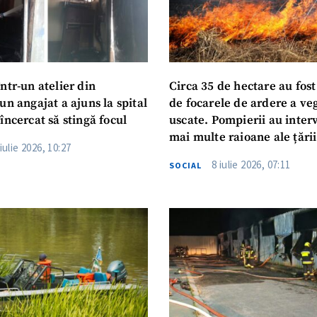
ntr-un atelier din
Circa 35 de hectare au fost
un angajat a ajuns la spital
de focarele de ardere a veg
încercat să stingă focul
uscate. Pompierii au interv
mai multe raioane ale țării
iulie 2026, 10:27
Recomandările IGSU
8 iulie 2026, 07:11
SOCIAL