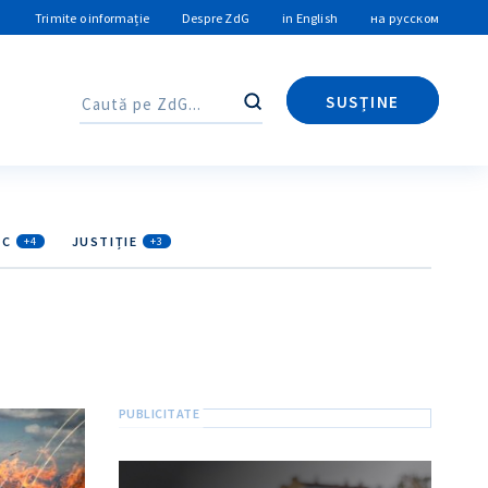
Trimite o informație
Despre ZdG
in English
на русском
SUSȚINE
Caută
Caută
IC
JUSTIȚIE
+4
+3