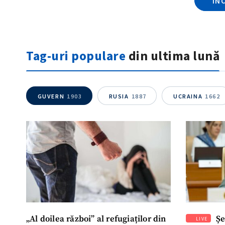
ÎN
Tag-uri populare
din ultima lună
GUVERN
1903
RUSIA
1887
UCRAINA
1662
„Al doilea război” al refugiaților din
Șe
LIVE