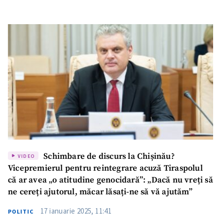
Schimbare de discurs la Chișinău?
VIDEO
Vicepremierul pentru reintegrare acuză Tiraspolul
că ar avea „o atitudine genocidară”: „Dacă nu vreți să
ne cereți ajutorul, măcar lăsați-ne să vă ajutăm”
17 ianuarie 2025, 11:41
POLITIC