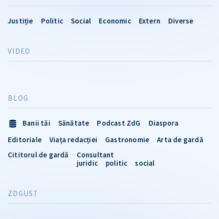
Justiție
Politic
Social
Economic
Extern
Diverse
VIDEO
BLOG
Banii tăi
Sănătate
Podcast ZdG
Diaspora
Editoriale
Viața redacției
Gastronomie
Arta de gardă
Cititorul de gardă
Consultant
juridic
politic
social
ZDGUST