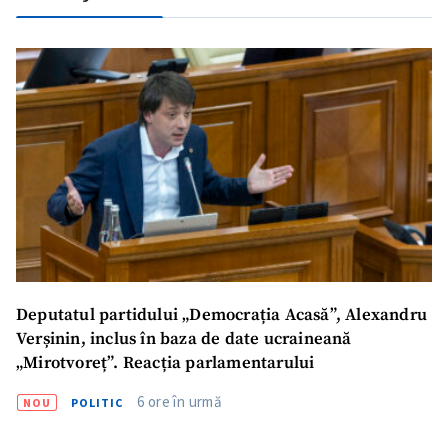
SUSȚINE
Deputatul partidului „Democrația Acasă”, Alexandru
Verșinin, inclus în baza de date ucraineană
„Mirotvoreț”. Reacția parlamentarului
6 ore în urmă
NOU
POLITIC