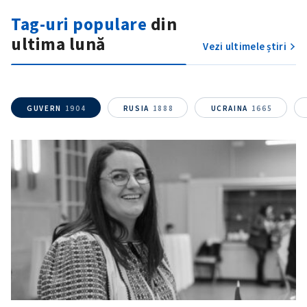
Tag-uri populare
din
ultima lună
Vezi ultimele știri
GUVERN
1904
RUSIA
1888
UCRAINA
1665