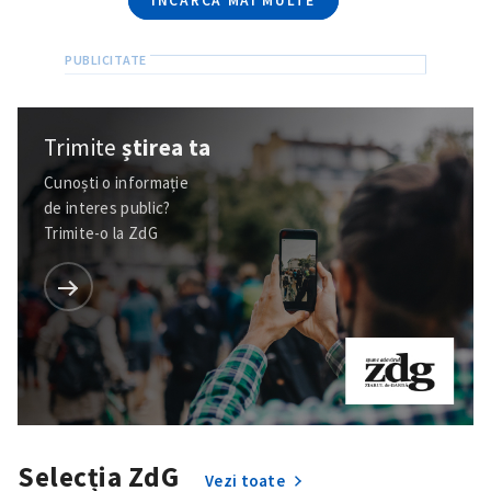
ÎNCARCĂ MAI MULTE
Trimite
știrea ta
Cunoști o informație
de interes public?
Trimite-o la ZdG
Selecția ZdG
Vezi toate