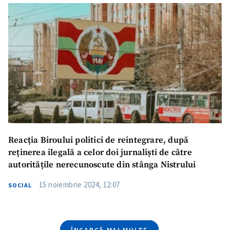
Telefon
+ Telefon personal
Am citit și sunt de
acord cu
politica de
confidențialitate
.
TRIMITE ȘTIREA
Reacția Biroului politici de reintegrare, după
reținerea ilegală a celor doi jurnaliști de către
autoritățile nerecunoscute din stânga Nistrului
15 noiembrie 2024, 12:07
SOCIAL