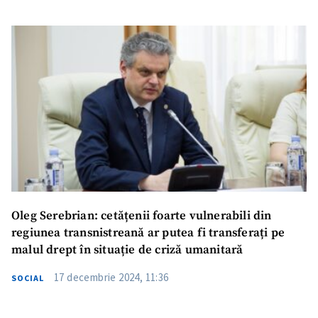
Titlu știre
+ Adaugă titlu
Fotografie
+ Încarcă imagine
Link media
+ Link media
Mesajul știrei
+ Mesajul știrei
Oleg Serebrian: cetățenii foarte vulnerabili din
CONTACT SURSĂ
regiunea transnistreană ar putea fi transferați pe
Sursă anonimă
malul drept în situație de criză umanitară
17 decembrie 2024, 11:36
Nume
+ Numele meu
SOCIAL
Email
+ Emailul meu