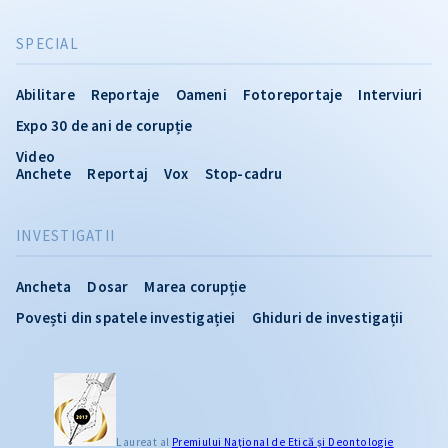
SPECIAL
Abilitare
Reportaje
Oameni
Fotoreportaje
Interviuri
Expo 30 de ani de corupție
Video
Anchete
Reportaj
Vox
Stop-cadru
INVESTIGATII
Ancheta
Dosar
Marea corupție
Povești din spatele investigației
Ghiduri de investigații
CITEȘTE
Laureat al
Premiului Naţional de Etică și Deontologie