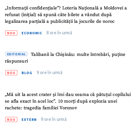
„Informații confidențiale”? Loteria Națională a Moldovei a
refuzat (inițial) să spună câte bilete a vândut după
legalizarea parțială a publicității la jocurile de noroc
8 ore în urmă
NOU
ECONOMIC
Talibanii la Chișinău: multe întrebări, puține
EDITORIAL
răspunsuri
9 ore în urmă
NOU
BLOG
„Mă uit la acest crater și îmi dau seama că pătuțul copilului
se afla exact în acel loc”. 10 morți după explozia unei
rachete: tragedia familiei Voronov
9 ore în urmă
NOU
EXTERN