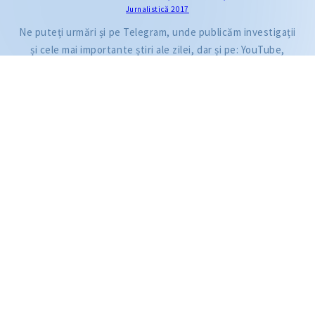
Jurnalistică 2017
Citește articolul
Ne puteți urmări și pe Telegram, unde publicăm investigații
și cele mai importante știri ale zilei, dar și pe: YouTube,
Facebook, Instagram și TikTok.
ZdG este membru al rețelei globale a jurnaliștilor de investigație (GIJN).
2004—2026 © Ziarul de Gardă.
Toate drepturile rezervate.
Dezvoltat de
SENSMEDIA