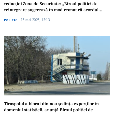
redacției Zona de Securitate: „Biroul politici de
reintegrare sugerează în mod eronat că acordul
primarului reprezintă o precondiție”
15 mai 2025, 13:13
POLITIC
Trimite o informație
Despre ZdG
in English
на русском
Tiraspolul a blocat din nou ședința experților în
domeniul statisticii, anunță Biroul politici de