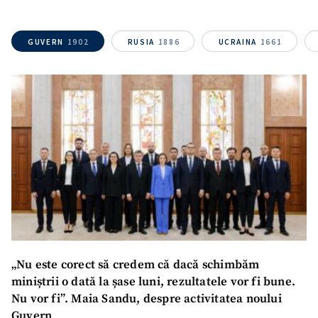
GUVERN
1902
RUSIA
1886
UCRAINA
1661
SUSȚINE
„Nu este corect să credem că dacă schimbăm
miniștrii o dată la șase luni, rezultatele vor fi bune.
Nu vor fi”. Maia Sandu, despre activitatea noului
Guvern