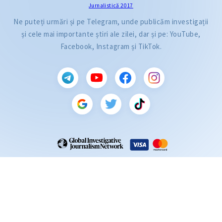
Jurnalistică 2017
Ne puteți urmări și pe Telegram, unde publicăm investigații
și cele mai importante știri ale zilei, dar și pe: YouTube,
Facebook, Instagram și TikTok.
CITEȘTE
Citește articolul
ZdG este membru al rețelei globale a jurnaliștilor de investigație (GIJN).
2004—2026 © Ziarul de Gardă.
Toate drepturile rezervate.
Dezvoltat de
SENSMEDIA