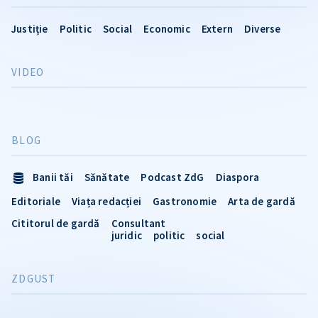
Justiție
Politic
Social
Economic
Extern
Diverse
VIDEO
BLOG
Banii tăi
Sănătate
Podcast ZdG
Diaspora
Editoriale
Viața redacției
Gastronomie
Arta de gardă
Cititorul de gardă
Consultant
juridic
politic
social
ZDGUST