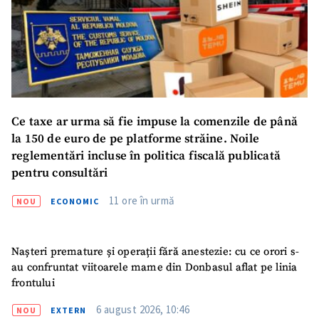
Sursă anonimă
Nume
+ Numele meu
Email
+ Emailul meu
Ce taxe ar urma să fie impuse la comenzile de până
Telefon
+ Telefon personal
la 150 de euro de pe platforme străine. Noile
reglementări incluse în politica fiscală publicată
Am citit și sunt de
pentru consultări
acord cu
politica de
confidențialitate
.
11 ore în urmă
NOU
ECONOMIC
TRIMITE ȘTIREA
Nașteri premature și operații fără anestezie: cu ce orori s-
au confruntat viitoarele mame din Donbasul aflat pe linia
frontului
6 august 2026, 10:46
NOU
EXTERN