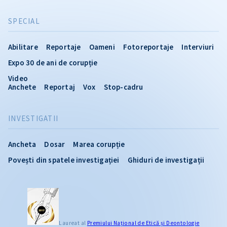
SPECIAL
Abilitare
Reportaje
Oameni
Fotoreportaje
Interviuri
Expo 30 de ani de corupție
Video
Anchete
Reportaj
Vox
Stop-cadru
INVESTIGATII
Ancheta
Dosar
Marea corupție
Povești din spatele investigației
Ghiduri de investigații
Laureat al
Premiului Naţional de Etică și Deontologie