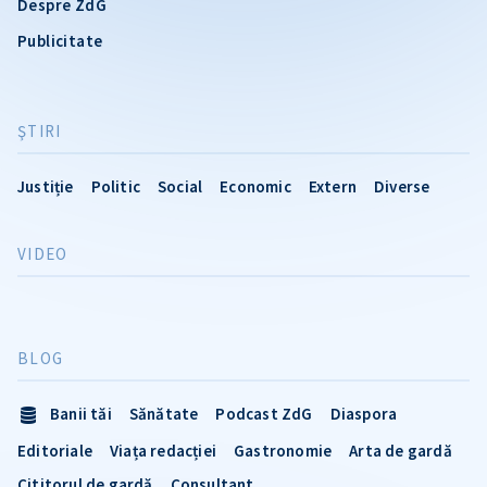
Despre ZdG
Publicitate
ŞTIRI
Justiție
Politic
Social
Economic
Extern
Diverse
VIDEO
BLOG
Banii tăi
Sănătate
Podcast ZdG
Diaspora
Editoriale
Viața redacției
Gastronomie
Arta de gardă
Cititorul de gardă
Consultant