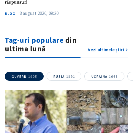
răspunsuri
8 august 2026, 09:20
BLOG
Tag-uri populare
din
ultima lună
Vezi ultimele știri
GUVERN
1905
RUSIA
1891
UCRAINA
1668