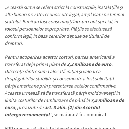
„Această sumă se referă strict la construcțiile, instalațiile și
alte bunuri private recunoscute legal, amplasate pe terenul
statului. Banii au fost consemnați într-un cont special, în
folosul persoanelor expropriate. Plățile se efectuează
conform legii, în baza cererilor depuse de titularii de
drepturi.
Pentru acoperirea acestor costuri, partea americană a
transferat deja prima plată de
3,2 milioane de euro
.
Diferența dintre suma alocată inițial și valoarea
despăgubirilor stabilite și consemnate a fost solicitată
părții americane prin prezentarea actelor confirmative.
Aceasta urmează să fie transferată părții moldovenești în
limita costurilor de rambursare de până la
7,5 milioane de
euro
, prevăzute de
art. 3 alin. (2) din Acordul
Trimite o informație
Despre ZdG
in English
на русском
interguvernamental
”
, se mai arată în comunicat.
APP precizează că statul despăgubește doar bunurile