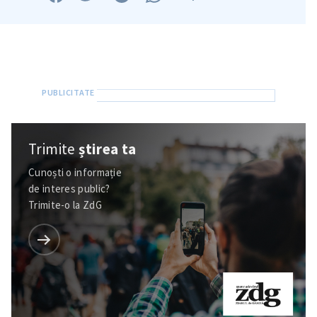
Trimite
știrea ta
Cunoști o informație
de interes public?
Trimite-o la ZdG