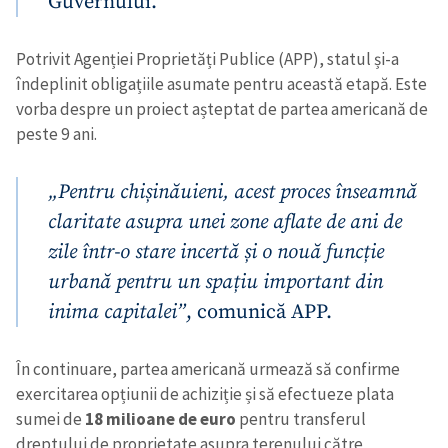
Guvernului.
Potrivit Agenției Proprietăți Publice (APP), statul și-a
îndeplinit obligațiile asumate pentru această etapă. Este
vorba despre un proiect așteptat de partea americană de
peste 9 ani.
„Pentru chișinăuieni, acest proces înseamnă
claritate asupra unei zone aflate de ani de
zile într-o stare incertă și o nouă funcție
urbană pentru un spațiu important din
inima capitalei”
, comunică APP.
În continuare, partea americană urmează să confirme
exercitarea opțiunii de achiziție și să efectueze plata
sumei de
18 milioane de euro
pentru transferul
dreptului de proprietate asupra terenului către