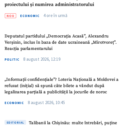
proiectului și numirea administratorului
CONTACT SURSĂ
4 ore în urmă
NOU
ECONOMIC
Sursă anonimă
Nume
+ Numele meu
Deputatul partidului „Democrația Acasă”, Alexandru
Verșinin, inclus în baza de date ucraineană „Mirotvoreț”.
Reacția parlamentarului
Email
+ Emailul meu
8 august 2026, 12:19
POLITIC
Telefon
+ Telefon personal
„Informații confidențiale”? Loteria Națională a Moldovei a
Am citit și sunt de
refuzat (inițial) să spună câte bilete a vândut după
acord cu
politica de
legalizarea parțială a publicității la jocurile de noroc
confidențialitate
.
8 august 2026, 10:45
ECONOMIC
TRIMITE ȘTIREA
Talibanii la Chișinău: multe întrebări, puține
EDITORIAL