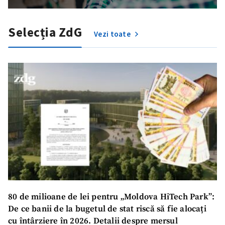
Selecția ZdG
Vezi toate
ȘTIREA MEA
Titlu știre
+ Adaugă titlu
Fotografie
+ Încarcă imagine
Link media
+ Link media
80 de milioane de lei pentru „Moldova HiTech Park”:
De ce banii de la bugetul de stat riscă să fie alocați
Mesajul știrei
+ Mesajul știrei
cu întârziere în 2026. Detalii despre mersul