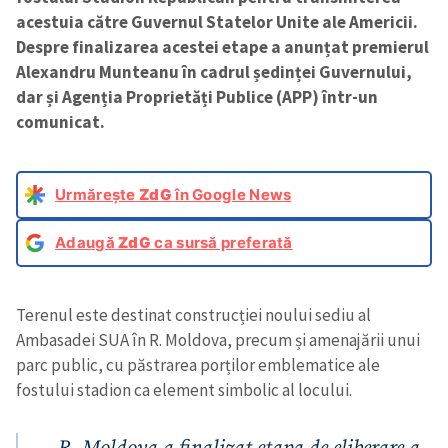
acestuia către Guvernul Statelor Unite ale Americii.
Despre finalizarea acestei etape a anunțat premierul
Alexandru Munteanu în cadrul ședinței Guvernului,
dar și Agenția Proprietăți Publice (APP) într-un
comunicat.
Urmărește
ZdG
în Google News
Adaugă
ZdG
ca sursă preferată
Terenul este destinat construcției noului sediu al
Ambasadei SUA în R. Moldova, precum și amenajării unui
parc public, cu păstrarea porților emblematice ale
fostului stadion ca element simbolic al locului.
„R. Moldova a finalizat etapa de eliberare a