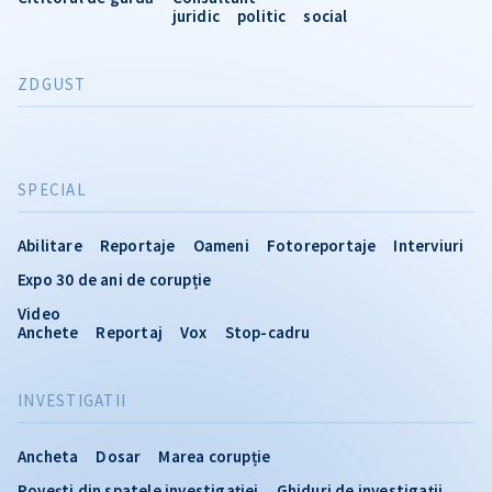
juridic
politic
social
ZDGUST
SPECIAL
Abilitare
Reportaje
Oameni
Fotoreportaje
Interviuri
Expo 30 de ani de corupție
Video
Anchete
Reportaj
Vox
Stop-cadru
INVESTIGATII
Ancheta
Dosar
Marea corupție
Povești din spatele investigației
Ghiduri de investigații