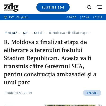
SUSȚINE ZDG
+6
Caută
+1
29
°C
, Chișinău
€
20.06
$
17.40
₽
0.213
Ştiri
+5
+2
Investigatii
Banii tăi
+4
Principală
—
Ştiri
—
Social
— R. Moldova a finalizat etapa…
Video
+3
R. Moldova a finalizat etapa de
Special
eliberare a terenului fostului
Blog
ZdGust
Stadion Republican. Acesta va fi
transmis către Guvernul SUA,
pentru construcția ambasadei și a
unui parc
3 iunie 2026, 08:49
576 viz.