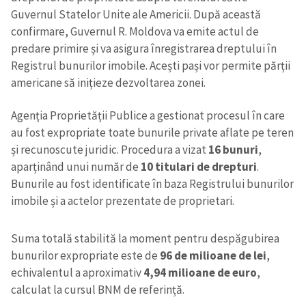
Guvernul Statelor Unite ale Americii. După această
confirmare, Guvernul R. Moldova va emite actul de
predare primire și va asigura înregistrarea dreptului în
Registrul bunurilor imobile. Acești pași vor permite părții
americane să inițieze dezvoltarea zonei.
Agenția Proprietății Publice a gestionat procesul în care
au fost expropriate toate bunurile private aflate pe teren
și recunoscute juridic. Procedura a vizat
16 bunuri
,
aparținând unui număr de
10 titulari de drepturi
.
Bunurile au fost identificate în baza Registrului bunurilor
imobile și a actelor prezentate de proprietari.
Suma totală stabilită la moment pentru despăgubirea
bunurilor expropriate este de
96 de milioane de lei
,
echivalentul a aproximativ
4,94 milioane de euro
,
calculat la cursul BNM de referință.