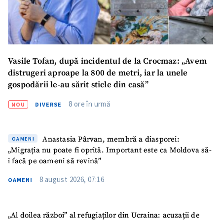
SUSȚINE
Vasile Tofan, după incidentul de la Crocmaz: „Avem
distrugeri aproape la 800 de metri, iar la unele
gospodării le-au sărit sticle din casă”
8 ore în urmă
NOU
DIVERSE
Anastasia Pârvan, membră a diasporei:
OAMENI
„Migrația nu poate fi oprită. Important este ca Moldova să-
i facă pe oameni să revină”
8 august 2026, 07:16
OAMENI
„Al doilea război” al refugiaților din Ucraina: acuzații de