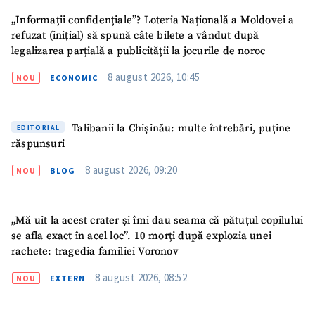
„Informații confidențiale”? Loteria Națională a Moldovei a
Link media
+ Link media
refuzat (inițial) să spună câte bilete a vândut după
legalizarea parțială a publicității la jocurile de noroc
8 august 2026, 10:45
NOU
ECONOMIC
Mesajul știrei
+ Mesajul știrei
Talibanii la Chișinău: multe întrebări, puține
EDITORIAL
răspunsuri
CONTACT SURSĂ
Sursă anonimă
8 august 2026, 09:20
NOU
BLOG
Nume
+ Numele meu
„Mă uit la acest crater și îmi dau seama că pătuțul copilului
se afla exact în acel loc”. 10 morți după explozia unei
Email
+ Emailul meu
rachete: tragedia familiei Voronov
8 august 2026, 08:52
NOU
EXTERN
Telefon
+ Telefon personal
Am citit și sunt de