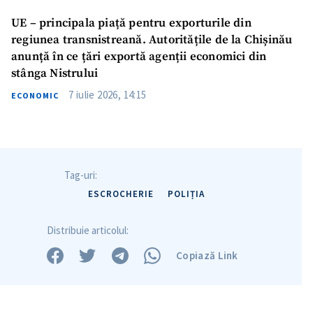
UE – principala piață pentru exporturile din
regiunea transnistreană. Autoritățile de la Chișinău
anunță în ce țări exportă agenții economici din
stânga Nistrului
7 iulie 2026, 14:15
ECONOMIC
Tag-uri:
ESCROCHERIE
POLIȚIA
Distribuie articolul:
Copiază Link