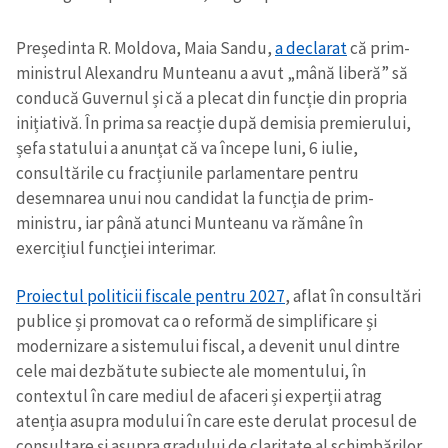
Președinta R. Moldova, Maia Sandu,
a declarat
că prim-
ministrul Alexandru Munteanu a avut „mână liberă” să
conducă Guvernul și că a plecat din funcție din propria
inițiativă. În prima sa reacție după demisia premierului,
șefa statului a anunțat că va începe luni, 6 iulie,
consultările cu fracțiunile parlamentare pentru
desemnarea unui nou candidat la funcția de prim-
ministru, iar până atunci Munteanu va rămâne în
exercițiul funcției interimar.
Proiectul politicii fiscale pentru 2027
, aflat în consultări
publice și promovat ca o reformă de simplificare și
modernizare a sistemului fiscal, a devenit unul dintre
cele mai dezbătute subiecte ale momentului, în
contextul în care mediul de afaceri și experții atrag
atenția asupra modului în care este derulat procesul de
consultare și asupra gradului de claritate al schimbărilor