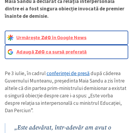
Maia Sandu a declarat că relația interpersonală
dintre ei a fost singura obiecție invocată de premier
înainte de demisie.
Urmărește
ZdG
în Google News
Adaugă
ZdG
ca sursă preferată
Pe 3 iulie, în cadrul
conferinței de presă
după căderea
Guvernului Munteanu, președinta Maia Sandu a zis între
altele că din partea prim-ministrului demisionar a existat
o singură obiecție despre care i-a spus: „Este vorba
despre relația sa interpersonală cu ministrul Educației,
Dan Perciun”.
„Este adevărat, într-adevăr am avut o