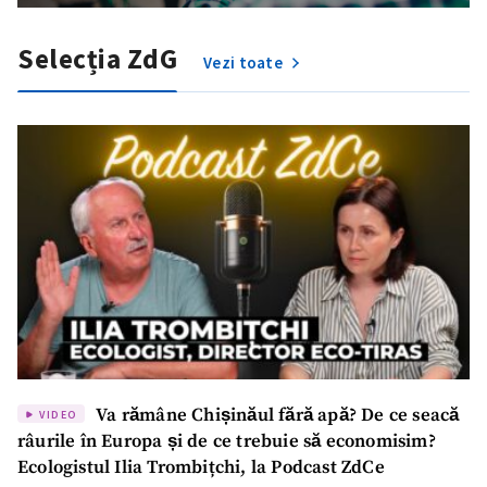
Fotografie
+ Încarcă imagine
Selecția ZdG
Vezi toate
Link media
+ Link media
Mesajul știrei
+ Mesajul știrei
CONTACT SURSĂ
Sursă anonimă
Nume
+ Numele meu
Va rămâne Chișinăul fără apă? De ce seacă
VIDEO
Email
+ Emailul meu
râurile în Europa și de ce trebuie să economisim?
Ecologistul Ilia Trombițchi, la Podcast ZdCe