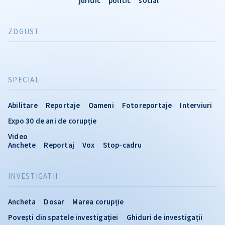
juridic
politic
social
ZDGUST
SPECIAL
Abilitare
Reportaje
Oameni
Fotoreportaje
Interviuri
Expo 30 de ani de corupție
Video
Anchete
Reportaj
Vox
Stop-cadru
INVESTIGATII
Ancheta
Dosar
Marea corupție
Povești din spatele investigației
Ghiduri de investigații