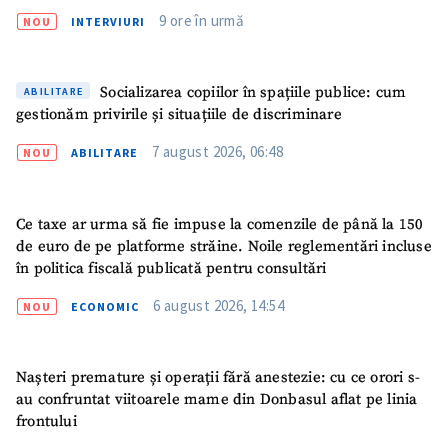
Telefon
+ Telefon personal
9 ore în urmă
NOU
INTERVIURI
Am citit și sunt de
acord cu
politica de
Socializarea copiilor în spațiile publice: cum
confidențialitate
.
ABILITARE
gestionăm privirile și situațiile de discriminare
TRIMITE ȘTIREA
7 august 2026, 06:48
NOU
ABILITARE
Ce taxe ar urma să fie impuse la comenzile de până la 150
de euro de pe platforme străine. Noile reglementări incluse
în politica fiscală publicată pentru consultări
6 august 2026, 14:54
NOU
ECONOMIC
Nașteri premature și operații fără anestezie: cu ce orori s-
au confruntat viitoarele mame din Donbasul aflat pe linia
frontului