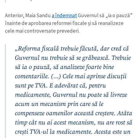
Anterior, Maia Sandu
a îndemnat
Guvernul să „ia o pauză”
Trimite o informație
Despre ZdG
înainte de aprobarea reformei fiscale și să reanalizeze
in English
на русском
cele mai controversate prevederi.
„Reforma fiscală trebuie făcută, dar cred că
Guvernul nu trebuie să se grăbească. Trebuie
să ia o pauză, să analizeze foarte bine
comentariile. (…) Cele mai aprinse discuții
sunt pe TVA. E adevărat că, pentru
medicamente, Guvernul nu poate să livreze
acum un mecanism prin care să le
compenseze oamenilor această creștere. Atâta
timp cât nu ai acest mecanism, nu are rost să
crești TVA-ul la medicamente. Acesta este un