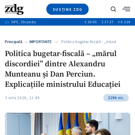
SUSȚINE ZDG
+2
Caută
+1
36
°C
, Chișinău
€
20.05
$
17.37
₽
0.214
Ştiri
+12
+7
Investigatii
Banii tăi
+1
+4
Principală
—
IMPORTANTE
— Politica bugetar-fiscală - „mărul
Video
discordiei”…
+1
Politica bugetar-fiscală – „mărul
Special
discordiei” dintre Alexandru
Blog
+1
ZdGust
Munteanu și Dan Perciun.
Explicațiile ministrului Educației
+1
3 iulie 2026, 11:49
2296 viz.