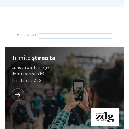
Trimite
știrea ta
Cunoști o informație
de interes public?
Trimite-o la ZdG
ȘTIREA MEA
Titlu știre
+ Adaugă titlu