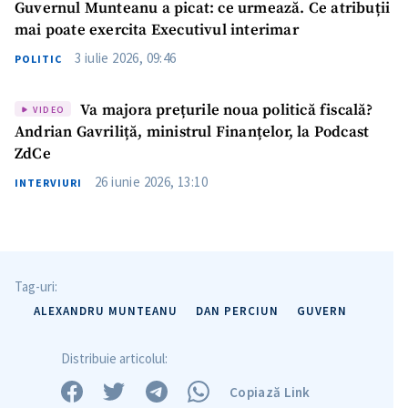
Guvernul Munteanu a picat: ce urmează. Ce atribuții
mai poate exercita Executivul interimar
3 iulie 2026, 09:46
POLITIC
Va majora prețurile noua politică fiscală?
VIDEO
Andrian Gavriliță, ministrul Finanțelor, la Podcast
ZdCe
26 iunie 2026, 13:10
INTERVIURI
Tag-uri:
ALEXANDRU MUNTEANU
DAN PERCIUN
GUVERN
Distribuie articolul:
Copiază Link