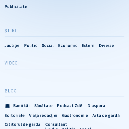
Publicitate
ŞTIRI
Justiție
Politic
Social
Economic
Extern
Diverse
VIDEO
BLOG
Banii tăi
Sănătate
Podcast ZdG
Diaspora
Editoriale
Viața redacției
Gastronomie
Arta de gardă
Cititorul de gardă
Consultant