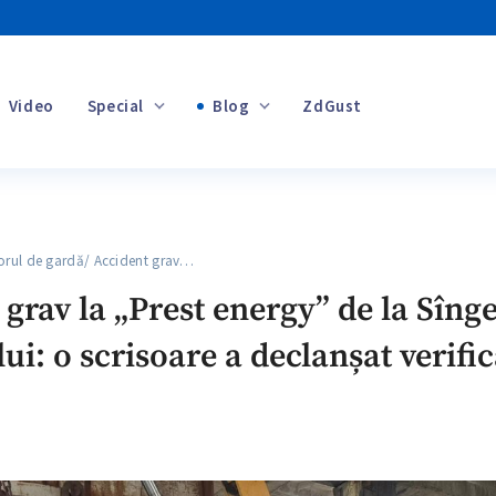
Video
Special
Blog
ZdGust
Banii tăi
rul de gardă/ Accident grav…
+1
grav la „Prest energy” de la Sînger
i: o scrisoare a declanșat verifi