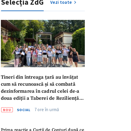
Selecția ZdG
Vezi toate
Tineri din întreaga țară au învățat
cum să recunoască și să combată
dezinformarea în cadrul celei de-a
doua ediții a Taberei de Reziliență
Informațională
7 ore în urmă
NOU
SOCIAL
meu
Prima reacție a Curții de Conturi după ce