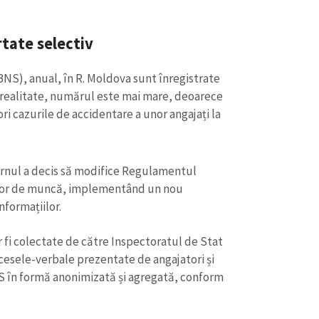
tate selectiv
(BNS), anual, în R. Moldova sunt înregistrate
 realitate, numărul este mai mare, deoarece
 cazurile de accidentare a unor angajați la
ernul a decis să modifice Regulamentul
elor de muncă, implementând un nou
nformațiilor.
 fi colectate de către Inspectoratul de Stat
ocesele-verbale prezentate de angajatori și
S în formă anonimizată și agregată, conform