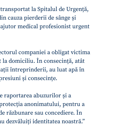
Email
+ Emailul 
+ Link media
 transportat la Spitalul de Urgență,
in cauza pierderii de sânge și
Telefon
+ Telefon pe
t ajutor medical profesionist urgent
Am citit și sunt de ac
+ Mesajul știrei
confidențialitate
.
TRIMITE ȘT
ectorul companiei a obligat victima
t la domiciliu. În consecință, atât
jații întreprinderii, au luat apă în
presiuni și consecințe.
e raportarea abuzurilor și a
protecția anonimatului, pentru a
 de răzbunare sau concediere. În
u dezvăluiți identitatea noastră.”