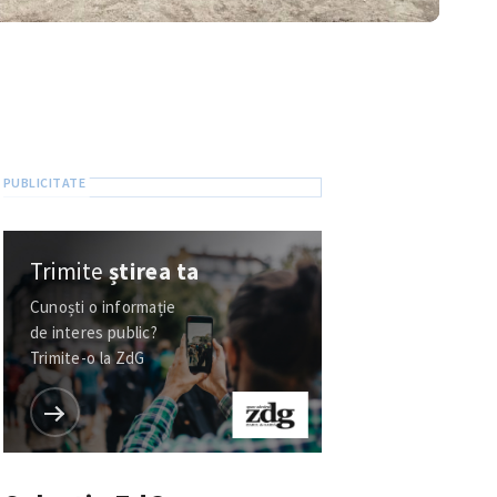
Trimite
știrea ta
Cunoști o informație
de interes public?
Trimite-o la ZdG