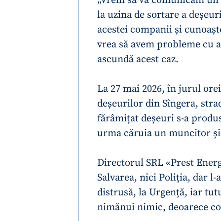
la uzina de sortare a deșeur
acestei companii și cunoașt
vrea să avem probleme cu ad
ascundă acest caz.
La 27 mai 2026, în jurul orei
deșeurilor din Sîngera, stra
fărâmițat deșeuri s-a produ
urma căruia un muncitor și
ȘTIREA MEA
Directorul SRL «Prest Energ
Salvarea, nici Poliția, dar 
Titlu știre
distrusă, la Urgență, iar tut
Fotografie
nimănui nimic, deoarece co