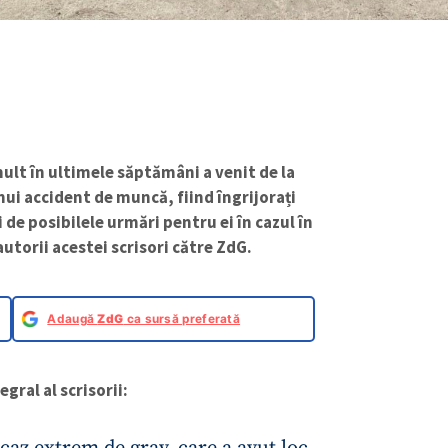
ult în ultimele săptămâni a venit de la
nui accident de muncă, fiind îngrijorați
i de posibilele urmări pentru ei în cazul în
autorii acestei scrisori către ZdG.
Adaugă
ZdG
ca sursă preferată
gral al scrisorii:
az extrem de grav, care a avut loc