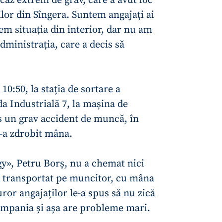
ilor din Sîngera. Suntem angajați ai
em situația din interior, dar nu am
ministrația, care a decis să
 10:50, la stația de sortare a
da Industrială 7, la mașina de
s un grav accident de muncă, în
-a zdrobit mâna.
CONTACT SURSĂ
y», Petru Borș, nu a chemat nici
Sursă anonimă
l-a transportat pe muncitor, cu mâna
+ Adaugă titlu
uror angajaților le-a spus să nu zică
Nume
+ Numele 
+ Încarcă imagine
mpania și așa are probleme mari.