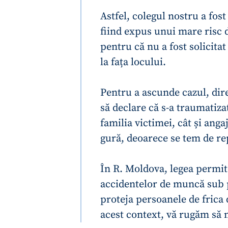
Link media
Astfel, colegul nostru a fost
fiind expus unui mare risc d
pentru că nu a fost solicita
la fața locului.
Mesajul știrei
Pentru a ascunde cazul, dir
să declare că s-a traumatiza
familia victimei, cât și anga
gură, deoarece se tem de re
În R. Moldova, legea permit
accidentelor de muncă sub 
proteja persoanele de frica
acest context, vă rugăm să n