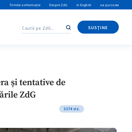
Trimite o informație
Despre ZdG
in English
на русском
SUSȚINE
Caută
Caută
a și tentative de
cările ZdG
3374 viz.