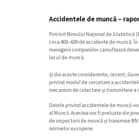
Accidentele de muncă – rapor
Potrivit Biroului Național de Statistică 
circa 400–600 de accidente de muncă. În
managerii companiilor camuflează deseori
locul de muncă.
Și din aceste considerente, recent, Guv
privind modul de cercetare a accident
mecanism de colectare și transmitere a i
Datele privind accidentele de muncă vor
al Muncii. Acestea vor fi preluate din pr
de inspectorii de muncă și transmise BN
normelor europene.