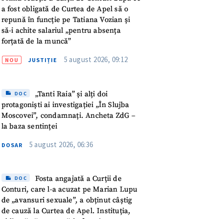
meu
a fost obligată de Curtea de Apel să o
repună în funcție pe Tatiana Vozian și
rsonal
să-i achite salariul „pentru absența
forțată de la muncă”
ord cu
politica de
5 august 2026, 09:12
NOU
JUSTIȚIE
IREA
„Tanti Raia” și alți doi
DOC
protagoniști ai investigației „În Slujba
Moscovei”, condamnați. Ancheta ZdG –
la baza sentinței
5 august 2026, 06:36
DOSAR
Fosta angajată a Curții de
DOC
Conturi, care l-a acuzat pe Marian Lupu
de „avansuri sexuale”, a obținut câștig
de cauză la Curtea de Apel. Instituția,