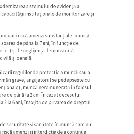
modernizarea sistemului de evidență a
capacității instituționale de monitorizare și
e companii riscă amenzi substanțiale, muncă
isoarea de până la 7 ani, în funcție de
eces) și de neglijența demonstrată.
ivilă și penală.
lcării regulilor de protecție a muncii sau a
 urmări grave, angajatorul se pedepsește cu
venționale), muncă neremunerată în folosul
re de până la 2 ani. În cazul decesului
a 2 la 6 ani, însoțită de privarea de dreptul
 de securitate și sănătate în muncă care nu
 riscă amenzi și interdicția de a continua