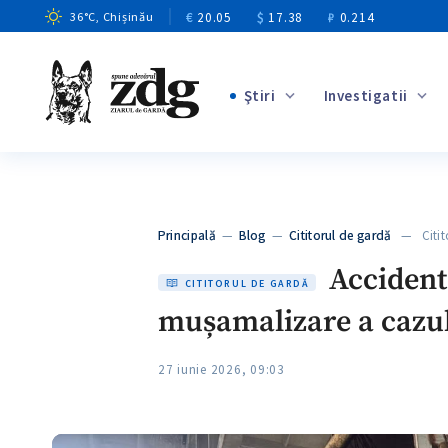
€
20.05
$
17.38
₽
0.214
36
°C
, Chișinău
Ştiri
Investigatii
+8
+4
+12
+3
Principală
—
Blog
—
Cititorul de gardă
— Citito
+5
Accident 
CITITORUL DE GARDĂ
mușamalizare a cazulu
27 iunie 2026, 09:03