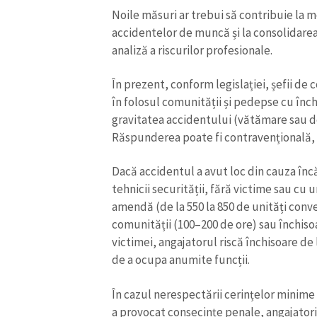
Noile măsuri ar trebui să contribuie la 
accidentelor de muncă și la consolidarea 
analiză a riscurilor profesionale.
În prezent, conform legislației, șefii d
în folosul comunității și pedepse cu înch
gravitatea accidentului (vătămare sau d
Răspunderea poate fi contravențională, c
Dacă accidentul a avut loc din cauza încă
tehnicii securității, fără victime sau cu
amendă (de la 550 la 850 de unități con
comunității (100–200 de ore) sau închisoa
victimei, angajatorul riscă închisoare de l
de a ocupa anumite funcții.
În cazul nerespectării cerințelor minime
a provocat consecințe penale, angajatorii