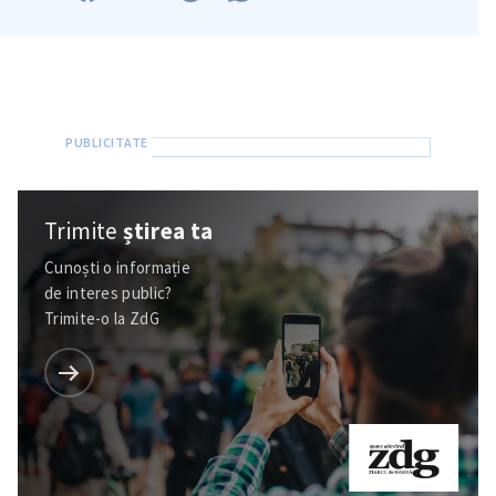
Trimite
știrea ta
Cunoști o informație
de interes public?
Trimite-o la ZdG