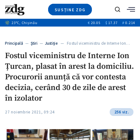
SUSȚINE ZDG
+4
Caută
+1
23
°C
, Chișinău
€
20.05
$
17.37
₽
0.214
Ştiri
+13
+10
Investigatii
Banii tăi
+3
Principală
—
Ştiri
—
Justiție
— Fostul viceministru de Interne Ion…
Video
Fostul viceministru de Interne Ion
Special
Țurcan, plasat în arest la domiciliu.
Blog
+1
ZdGust
Procurorii anunță că vor contesta
decizia, cerând 30 de zile de arest
în izolator
27 noiembrie 2021, 09:24
256 viz.