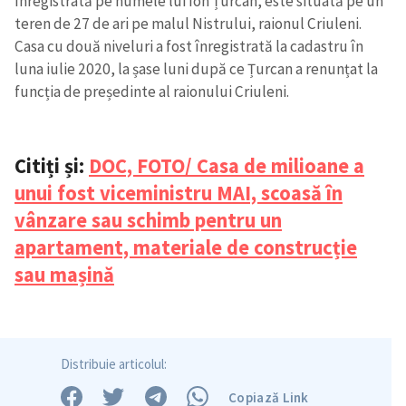
înregistrată pe numele lui Ion Țurcan, este situată pe un
teren de 27 de ari pe malul Nistrului, raionul Criuleni.
Casa cu două niveluri a fost înregistrată la cadastru în
luna iulie 2020, la șase luni după ce Țurcan a renunțat la
funcția de președinte al raionului Criuleni.
Trimite o informație
Despre ZdG
in English
на русском
Citiți și:
DOC, FOTO/ Casa de milioane a
unui fost viceministru MAI, scoasă în
vânzare sau schimb pentru un
apartament, materiale de construcție
sau mașină
Distribuie articolul:
Copiază Link