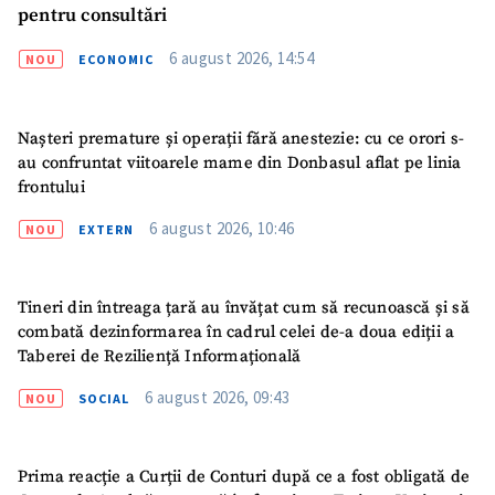
pentru consultări
6 august 2026, 14:54
NOU
ECONOMIC
Nașteri premature și operații fără anestezie: cu ce orori s-
au confruntat viitoarele mame din Donbasul aflat pe linia
frontului
6 august 2026, 10:46
NOU
EXTERN
ȘTIREA MEA
Titlu știre
+ Adaugă titlu
Tineri din întreaga țară au învățat cum să recunoască și să
combată dezinformarea în cadrul celei de-a doua ediții a
Fotografie
+ Încarcă imagine
Taberei de Reziliență Informațională
6 august 2026, 09:43
NOU
SOCIAL
Link media
+ Link media
Prima reacție a Curții de Conturi după ce a fost obligată de