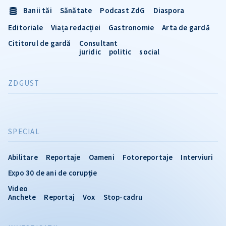
Banii tăi
Sănătate
Podcast ZdG
Diaspora
Editoriale
Viața redacției
Gastronomie
Arta de gardă
Cititorul de gardă
Consultant
juridic
politic
social
ZDGUST
SPECIAL
Abilitare
Reportaje
Oameni
Fotoreportaje
Interviuri
Expo 30 de ani de corupție
Video
Anchete
Reportaj
Vox
Stop-cadru