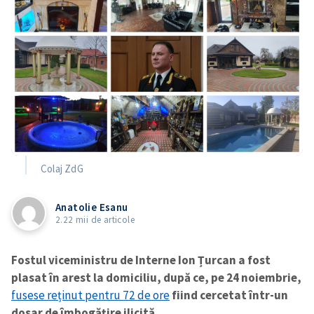
Colaj ZdG
Anatolie Esanu
2.22 mii de articole
Fostul viceministru de Interne Ion Țurcan a fost
plasat în arest la domiciliu, după ce, pe 24 noiembrie,
fusese reținut pentru 72 de ore
fiind cercetat într-un
dosar de îmbogățire ilicită.