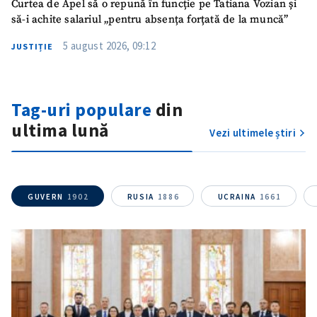
Curtea de Apel să o repună în funcție pe Tatiana Vozian și
Mesajul știrei
+ Mesajul știrei
să-i achite salariul „pentru absența forțată de la muncă”
5 august 2026, 09:12
JUSTIȚIE
CONTACT SURSĂ
Sursă anonimă
Tag-uri populare
din
Nume
+ Numele meu
ultima lună
Vezi ultimele știri
Email
+ Emailul meu
GUVERN
1902
RUSIA
1886
UCRAINA
1661
Telefon
+ Telefon personal
Am citit și sunt de
acord cu
politica de
confidențialitate
.
TRIMITE ȘTIREA