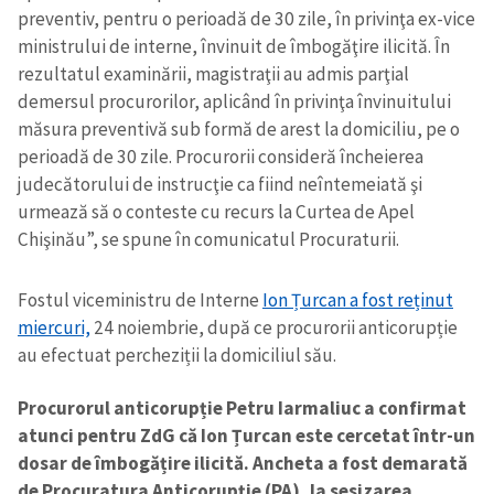
preventiv, pentru o perioadă de 30 zile, în privinţa ex-vice
ministrului de interne, învinuit de îmbogăţire ilicită. În
rezultatul examinării, magistraţii au admis parţial
demersul procurorilor, aplicând în privinţa învinuitului
măsura preventivă sub formă de arest la domiciliu, pe o
perioadă de 30 zile. Procurorii consideră încheierea
judecătorului de instrucţie ca fiind neîntemeiată şi
urmează să o conteste cu recurs la Curtea de Apel
Chişinău”, se spune în comunicatul Procuraturii.
Fostul viceministru de Interne
Ion Țurcan a fost reținut
miercuri,
24 noiembrie, după ce procurorii anticorupție
au efectuat percheziții la domiciliul său.
Procurorul anticorupție Petru Iarmaliuc a confirmat
atunci pentru ZdG că Ion Țurcan este cercetat într-un
dosar de îmbogățire ilicită. Ancheta a fost demarată
de Procuratura Anticorupție (PA), la sesizarea