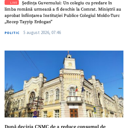
Ședința Guvernului: Un colegiu cu predare în
LIVE
SUSȚINE
limba română urmează a fi deschis la Comrat. Miniștrii au
aprobat înființarea Instituției Publice Colegiul Moldo-Turc
„Recep Tayyip Erdogan”
5 august 2026, 07:46
POLITIC
După decizia CNMC de a reduce consumul de