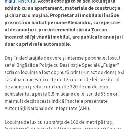
malul Nistrului.
Acesta este gata să dea locuința la
schimb cu un apartament, materiale de construcție
și chiar cu o mașină. Proprietar al imobilului însă se
prezintă un bărbat pe nume Alexandru, care pe site-
ul de anunțuri, prin intermediul căruia Țurcan
încearcă să își vândă imobilul, are publicate anunțuri
doar cu privire la automobile.
Deși în declarațiile de avere și interese personale, fostul
șef al Brigăzii de Poliţie cu Destinaţie Specială „Fulger”
scria că locuința a fost obținută printr-un act de donație și
că valoarea acesteia este de 125 de mii de lei, pe site-ul
de anunțuri prețul cerut era de 320 de mii de euro,
echivalentul a peste 6,8 milioane de lei sau de 55 de ori
mai mult decât acesta indică în actele prezentate
Autorității Naționale de Integritate (ANI).
Locuința de lux cu suprafața de 160 de metri pătrați,