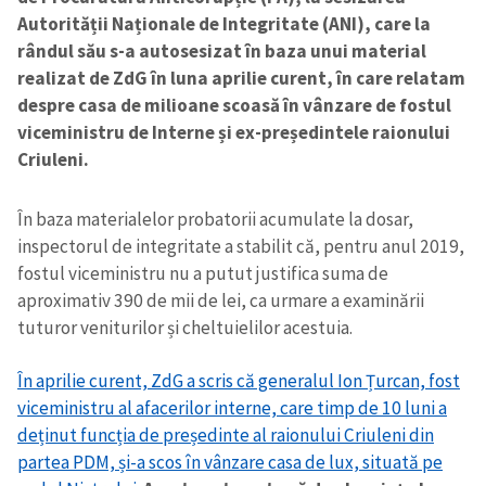
Autorității Naționale de Integritate (ANI), care la
rândul său s-a autosesizat în baza unui material
realizat de ZdG în luna aprilie curent, în care relatam
despre casa de milioane scoasă în vânzare de fostul
viceministru de Interne și ex-președintele raionului
Criuleni.
În baza materialelor probatorii acumulate la dosar,
inspectorul de integritate a stabilit că, pentru anul 2019,
fostul viceministru nu a putut justifica suma de
aproximativ 390 de mii de lei, ca urmare a examinării
tuturor veniturilor și cheltuielilor acestuia.
În aprilie curent, ZdG a scris că generalul Ion Țurcan, fost
viceministru al afacerilor interne, care timp de 10 luni a
deținut funcția de președinte al raionului Criuleni din
partea PDM, și-a scos în vânzare casa de lux, situată pe