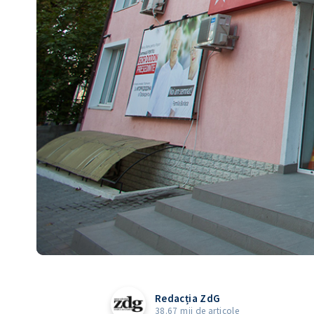
Redacția ZdG
38.67 mii de articole