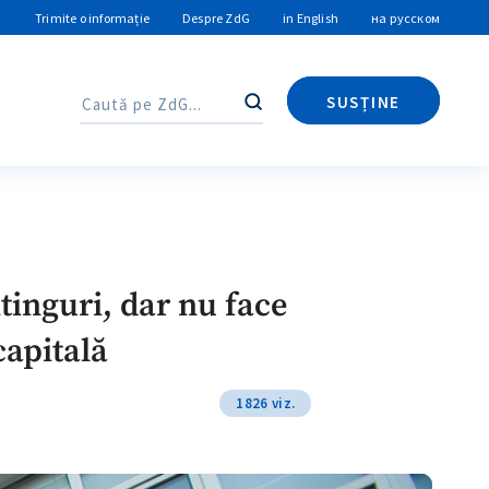
Trimite o informație
Despre ZdG
in English
на русском
SUSȚINE
Caută
Caută
inguri, dar nu face
capitală
1826 viz.