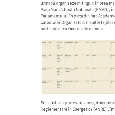
urma să organizeze mitinguri în preajma 
Piața Marii Adunări Naționale (PMAN), în f
Parlamentului, în piața din fața Academie
Catedralei. Organizatorii manifestațiilor 
participe circa cinci mii de oameni.
ȘTIREA MEA
Titlu știre
Socialiștii au protestat vineri, 4 noiembr
Fotografie
Reglementare în Energetică (ANRE) „împo