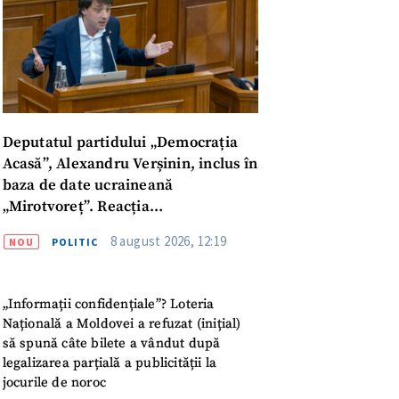
Deputatul partidului „Democrația
Acasă”, Alexandru Verșinin, inclus în
baza de date ucraineană
„Mirotvoreț”. Reacția
parlamentarului
8 august 2026, 12:19
NOU
POLITIC
„Informații confidențiale”? Loteria
Națională a Moldovei a refuzat (inițial)
să spună câte bilete a vândut după
meu
legalizarea parțială a publicității la
jocurile de noroc