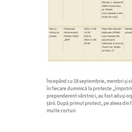
Începând cu 18 septembrie, membri și si
în fiecare duminică la proteste „împotriv
preponderent vârstnici, au fost aduși or
țării. După primul protest, pe aleea din 
multe corturi.