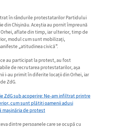
trat în rândurile protestatarilor Partidului
ie din Chișinău. Aceștia au pornit împreună
 Orhei, aflate din timp, iar ulterior, timp de
ior, modul cum sunt mobilizați,
manifeste „atitudinea civică”.
 ce au participat la protest, au fost
bile de recrutarea protestatarilor, așa
i i-au primit în diferite locații din Orhei, iar
 de ZdG.
ție ZdG sub acoperire: Ne-am infiltrat printre
terior, cum sunt plătiți oamenii aduși
ă mașinăria de protest
teva dintre persoanele care se ocupă cu