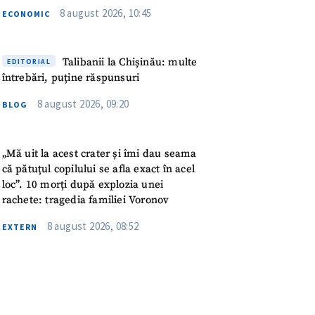
meu
8 august 2026, 10:45
ECONOMIC
rsonal
Talibanii la Chișinău: multe
EDITORIAL
ord cu
politica de
întrebări, puține răspunsuri
8 august 2026, 09:20
BLOG
IREA
„Mă uit la acest crater și îmi dau seama
că pătuțul copilului se afla exact în acel
loc”. 10 morți după explozia unei
rachete: tragedia familiei Voronov
8 august 2026, 08:52
EXTERN