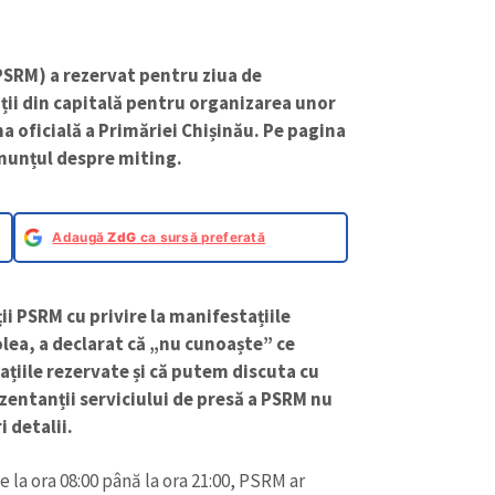
(PSRM) a rezervat pentru ziua de
ii din capitală pentru organizarea unor
a oficială a Primăriei Chișinău. Pe pagina
anunțul despre miting.
Adaugă
ZdG
ca sursă preferată
ii PSRM cu privire la manifestațiile
lea, a declarat că „nu cunoaște” ce
țiile rezervate și că putem discuta cu
ezentanții serviciului de presă a PSRM nu
 detalii.
 la ora 08:00 până la ora 21:00, PSRM ar