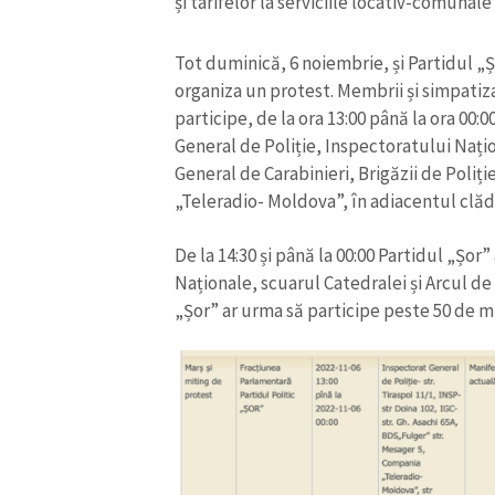
și tarifelor la serviciile locativ-comunale”
Link media
Tot duminică, 6 noiembrie, și Partidul „Ș
organiza un protest. Membrii și simpatiza
participe, de la ora 13:00 până la ora 00:0
Mesajul știrei
General de Poliție, Inspectoratului Nați
General de Carabinieri, Brigăzii de Poliț
„Teleradio- Moldova”, în adiacentul clădi
De la 14:30 și până la 00:00 Partidul „Șor”
Naționale, scuarul Catedralei și Arcul de
„Șor” ar urma să participe peste 50 de mi