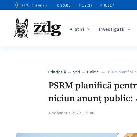
€
20.05
$
17.37
₽
0.214
27
°C
, Chișinău
Ştiri
Investigatii
+7
+2
Principală
—
Ştiri
—
Politic
— PSRM planifică p
+3
PSRM planifică pentr
niciun anunț public: A
4 noiembrie 2022, 15:06