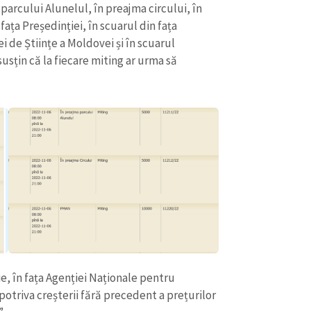
parcului Alunelul, în preajma circului, în
ața Președinției, în scuarul din fața
i de Științe a Moldovei și în scuarul
susțin că la fiecare miting ar urma să
CONTACT SURSĂ
Sursă anonimă
+ Adaugă titlu
Nume
+ Numele 
ie, în fața Agenției Naționale pentru
+ Încarcă imagine
triva creșterii fără precedent a prețurilor