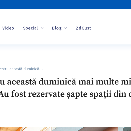
Video
Special
Blog
ZdGust
Banii tăi
entru această duminică…
u această duminică mai multe mit
u fost rezervate șapte spații din 