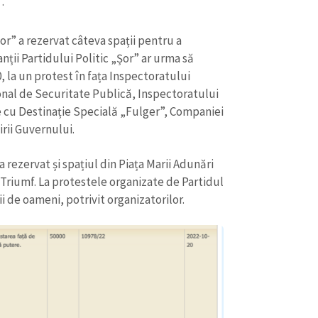
.
Email
+ Emailul 
+ Link media
or” a rezervat câteva spații pentru a
Telefon
+ Telefon pe
nții Partidului Politic „Șor” ar urma să
0, la un protest în fața Inspectoratului
Am citit și sunt de ac
+ Mesajul știrei
confidențialitate
.
onal de Securitate Publică, Inspectoratului
ie cu Destinație Specială „Fulger”, Companiei
TRIMITE ȘT
rii Guvernului.
 a rezervat și spațiul din Piața Marii Adunări
 Triumf. La protestele organizate de Partidul
i de oameni, potrivit organizatorilor.