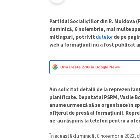
Partidul Socialiștilor din R. Moldova 
duminică, 6 noiembrie, mai multe spaț
mitinguri, potrivit
datelor
de pe pagin
web a formațiunii nu a fost publicat 
Urmărește
ZdG
în Google News
Am solicitat detalii de la reprezentanț
planificate. Deputatul PSRM, Vasile Bo
anume urmează să se organizeze în spa
ofițerul de presă al formațiunii. Repr
ne-au răspuns la telefon pentru a oferi
În această duminică, 6 noiembrie 2022, de