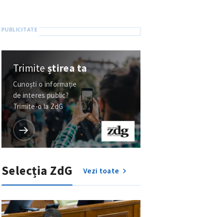
Trimite
știrea ta
Cunoști o informație
de interes public?
Trimite-o la ZdG
Selecția ZdG
Vezi toate