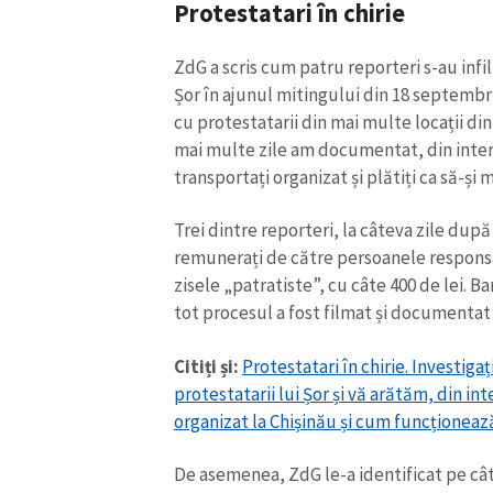
Protestatari în chirie
ZdG a scris cum patru reporteri s-au infil
Șor în ajunul mitingului din 18 septembr
cu protestatarii din mai multe locații din
mai multe zile am documentat, din inter
transportați organizat și plătiți ca să-și 
Trei dintre reporteri, la câteva zile după
remunerați de către persoanele responsa
zisele „patratiste”, cu câte 400 de lei. Bani
tot procesul a fost filmat și documentat
Citiți și:
Protestatari în chirie. Investiga
protestatarii lui Șor și vă arătăm, din in
organizat la Chișinău și cum funcționeaz
De asemenea, ZdG le-a identificat pe câ