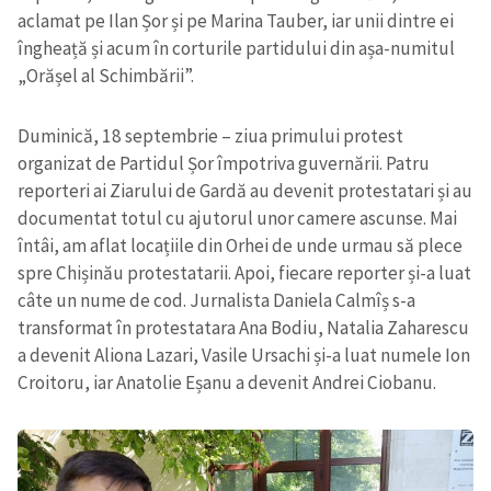
aclamat pe Ilan Șor și pe Marina Tauber, iar unii dintre ei
îngheață și acum în corturile partidului din așa-numitul
„Orășel al Schimbării”.
Duminică, 18 septembrie – ziua primului protest
organizat de Partidul Șor împotriva guvernării. Patru
reporteri ai Ziarului de Gardă au devenit protestatari și au
documentat totul cu ajutorul unor camere ascunse. Mai
întâi, am aflat locațiile din Orhei de unde urmau să plece
spre Chișinău protestatarii. Apoi, fiecare reporter și-a luat
câte un nume de cod. Jurnalista Daniela Calmîș s-a
transformat în protestatara Ana Bodiu, Natalia Zaharescu
a devenit Aliona Lazari, Vasile Ursachi și-a luat numele Ion
Croitoru, iar Anatolie Eșanu a devenit Andrei Ciobanu.