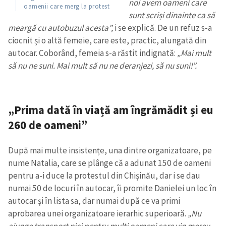
noi avem oameni care
oamenii care merg la protest
sunt scriși dinainte ca să
meargă cu autobuzul acesta”,
i se explică. De un refuz s-a
ciocnit și o altă femeie, care este, practic, alungată din
autocar. Coborând, femeia s-a răstit indignată:
„Mai mult
să nu ne suni. Mai mult să nu ne deranjezi, să nu suni!”.
„Prima dată în viață am îngrămădit și eu
260 de oameni”
După mai multe insistențe, una dintre organizatoare, pe
nume Natalia, care se plânge că a adunat 150 de oameni
pentru a-i duce la protestul din Chișinău, dar i se dau
numai 50 de locuri în autocar, îi promite Danielei un loc în
autocar și în lista sa, dar numai după ce va primi
aprobarea unei organizatoare ierarhic superioară.
„Nu
ajunge transport nici pentru mulți oameni care vin mereu.