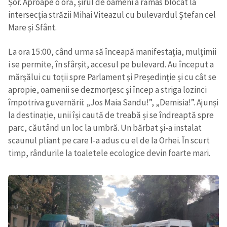
Șor. Aproape o oră, șirul de oameni a rămas blocat la
intersecția străzii Mihai Viteazul cu bulevardul Ștefan cel
Mare și Sfânt.
La ora 15:00, când urma să înceapă manifestația, mulțimii
i se permite, în sfârșit, accesul pe bulevard. Au început a
mărșălui cu toții spre Parlament și Președinție și cu cât se
apropie, oamenii se dezmorțesc și încep a striga lozinci
împotriva guvernării: „Jos Maia Sandu!”, „Demisia!”. Ajunși
la destinație, unii își caută de treabă și se îndreaptă spre
parc, căutând un loc la umbră. Un bărbat și-a instalat
scaunul pliant pe care l-a adus cu el de la Orhei. În scurt
timp, rândurile la toaletele ecologice devin foarte mari.