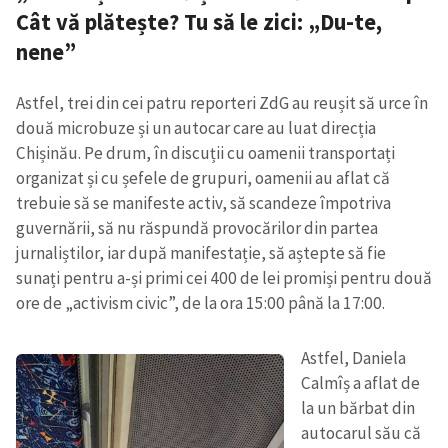
Cât vă plătește? Tu să le zici: „Du-te,
nene”
SUSȚINE
Astfel, trei din cei patru reporteri ZdG au reușit să urce în
două microbuze și un autocar care au luat direcția
Chișinău. Pe drum, în discuții cu oamenii transportați
organizat și cu șefele de grupuri, oamenii au aflat că
trebuie să se manifeste activ, să scandeze împotriva
guvernării, să nu răspundă provocărilor din partea
jurnaliștilor, iar după manifestație, să aștepte să fie
sunați pentru a-și primi cei 400 de lei promiși pentru două
ore de „activism civic”, de la ora 15:00 până la 17:00.
Astfel, Daniela
Calmîș a aflat de
la un bărbat din
autocarul său că