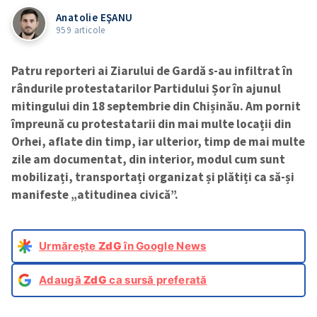
Anatolie EŞANU
959 articole
Patru reporteri ai Ziarului de Gardă s-au infiltrat în
rândurile protestatarilor Partidului Șor în ajunul
mitingului din 18 septembrie din Chișinău. Am pornit
împreună cu protestatarii din mai multe locații din
Orhei, aflate din timp, iar ulterior, timp de mai multe
zile am documentat, din interior, modul cum sunt
mobilizați, transportați organizat și plătiți ca să-și
manifeste „atitudinea civică”.
Urmărește
ZdG
în Google News
Adaugă
ZdG
ca sursă preferată