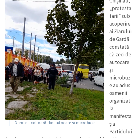
Chișinău,
„protesta
tarii” sub
acoperire
ai Ziarului
de Gardă
constată
că zeci de
autocare
și
microbuz
e au adus
oamenii
organizat
la
manifesta
Oamenii coboară din autocare și microbuze
ția
Partidului