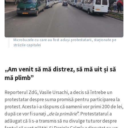
Microbuzele cu care au fost aduși protestatarii, staționate pe
străzile capitalei
„Am venit să mă distrez, să mă uit și să
mă plimb”
Reporterul ZdG, Vasile Ursachi, a decis să întrebe un
protestatar despre suma promisă pentru participarea la
protest. Acesta i-a răspuns că oamenii vor primi 200 de lei,
după ce vor fi sunați
„de la primărie
”. Protestatarul a
adăugat că li s-a transmis să nu divulge tuturor despre
faptul că sunt plătiți. Și Daniela Calmîș a discutat cu un