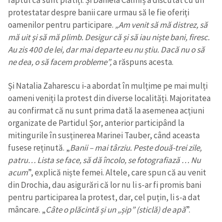
protestatar despre banii care urmau să le fie oferiți
oamenilor pentru participare.
„Am venit să mă distrez, să
mă uit și să mă plimb. Desigur că și să iau niște bani, firesc.
Au zis 400 de lei, dar mai departe eu nu știu. Dacă nu o să
ne dea, o să facem probleme”,
a răspuns acesta.
Și Natalia Zaharescu i-a abordat în mulțime pe mai mulți
oameni veniți la protest din diverse localități. Majoritatea
au confirmat că nu sunt prima dată la asemenea acțiuni
organizate de Partidul Șor, anterior participând la
mitingurile în susținerea Marinei Tauber, când aceasta
fusese reținută. „
Banii – mai târziu. Peste două-trei zile,
patru… Lista se face, să dă încolo, se fotografiază … Nu
acum
”, explică niște femei. Altele, care spun că au venit
din Drochia, dau asigurări că lor nu li s-ar fi promis bani
pentru participarea la protest, dar, cel puțin, li s-a dat
mâncare. „
Câte o plăcintă și un „șip” (sticlă) de apă
”.