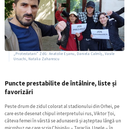
„Protestatarii” ZdG: Anatolie Eșanu, Daniela Calmîș, Vasile
Ursachi, Natalia Zaharescu
Puncte prestabilite de întâlnire, liste și
favorizări
Peste drum de zidul colorat al stadionului din Orhei, pe
care este desenat chipul interpretului rus, Viktor Țoi,
câteva femei în vârstă se adunaseră și așteptau lângă un
microbuz pe care scria Chișinău – Taraclia. Unele – în