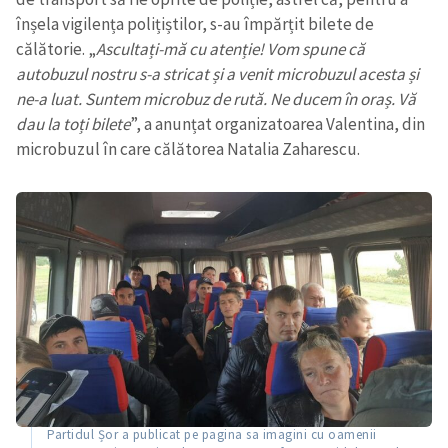
înșela vigilența polițiștilor, s-au împărțit bilete de
călătorie. „
Ascultați-mă cu atenție! Vom spune că
autobuzul nostru s-a stricat și a venit microbuzul acesta și
ne-a luat. Suntem microbuz de rută. Ne ducem în oraș. Vă
dau la toți bilete
”, a anunțat organizatoarea Valentina, din
microbuzul în care călătorea Natalia Zaharescu.
Partidul Șor a publicat pe pagina sa imagini cu oamenii