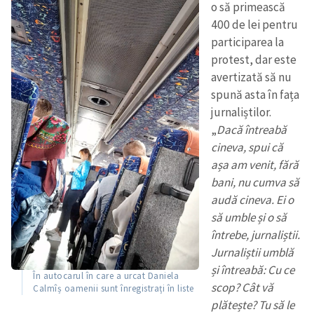
o să primească
400 de lei pentru
participarea la
protest, dar este
avertizată să nu
spună asta în fața
jurnaliștilor.
„
Dacă întreabă
cineva, spui că
așa am venit, fără
bani, nu cumva să
audă cineva. Ei o
să umble și o să
întrebe, jurnaliștii.
Jurnaliștii umblă
și întreabă: Cu ce
În autocarul în care a urcat Daniela
scop? Cât vă
Calmîș oamenii sunt înregistrați în liste
plătește? Tu să le