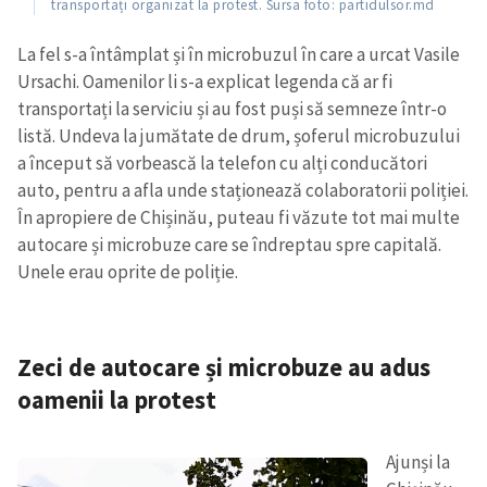
transportați organizat la protest. Sursa foto: partidulsor.md
La fel s-a întâmplat și în microbuzul în care a urcat Vasile
Ursachi. Oamenilor li s-a explicat legenda că ar fi
transportați la serviciu și au fost puși să semneze într-o
listă. Undeva la jumătate de drum, șoferul microbuzului
a început să vorbească la telefon cu alți conducători
auto, pentru a afla unde staționează colaboratorii poliției.
În apropiere de Chișinău, puteau fi văzute tot mai multe
autocare și microbuze care se îndreptau spre capitală.
Unele erau oprite de poliție.
Zeci de autocare și microbuze au adus
oamenii la protest
Ajunși la