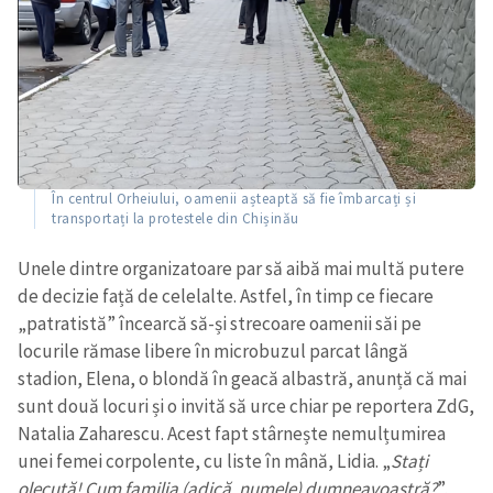
În centrul Orheiului, oamenii așteaptă să fie îmbarcați și
transportați la protestele din Chișinău
Unele dintre organizatoare par să aibă mai multă putere
de decizie față de celelalte. Astfel, în timp ce fiecare
„patratistă” încearcă să-și strecoare oamenii săi pe
locurile rămase libere în microbuzul parcat lângă
stadion, Elena, o blondă în geacă albastră, anunță că mai
sunt două locuri și o invită să urce chiar pe reportera ZdG,
Natalia Zaharescu. Acest fapt stârnește nemulțumirea
unei femei corpolente, cu liste în mână, Lidia. „
Stați
olecuță! Cum familia (adică, numele) dumneavoastră?
”,