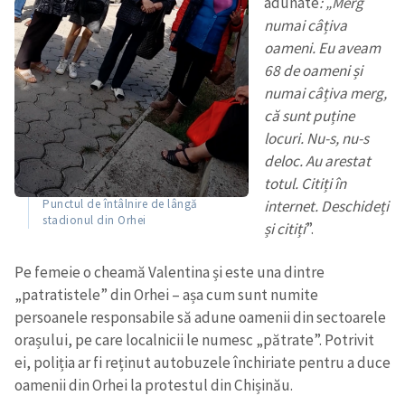
adunate
: „Merg
numai câțiva
oameni. Eu aveam
68 de oameni și
numai câțiva merg,
că sunt puține
locuri. Nu-s, nu-s
deloc. Au arestat
totul. Citiți în
internet. Deschideți
Punctul de întâlnire de lângă
stadionul din Orhei
și citiți
”.
Pe femeie o cheamă Valentina și este una dintre
„patratistele” din Orhei – așa cum sunt numite
persoanele responsabile să adune oamenii din sectoarele
orașului, pe care localnicii le numesc „pătrate”. Potrivit
ei, poliția ar fi reținut autobuzele închiriate pentru a duce
oamenii din Orhei la protestul din Chișinău.