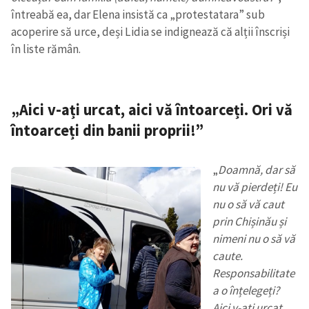
întreabă ea, dar Elena insistă ca „protestatara” sub
acoperire să urce, deși Lidia se indignează că alții înscriși
în liste rămân.
„Aici v-ați urcat, aici vă întoarceți. Ori vă
întoarceți din banii proprii!”
„
Doamnă, dar să
nu vă pierdeți! Eu
nu o să vă caut
prin Chișinău și
nimeni nu o să vă
caute.
Responsabilitate
a o înțelegeți?
Aici v-ați urcat,