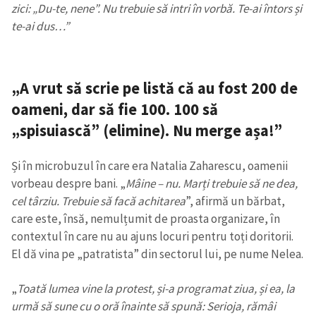
zici: „Du-te, nene”. Nu trebuie să intri în vorbă. Te-ai întors și
te-ai dus…”
„A vrut să scrie pe listă că au fost 200 de
oameni, dar să fie 100. 100 să
„spisuiască” (elimine). Nu merge așa!”
Și în microbuzul în care era Natalia Zaharescu, oamenii
vorbeau despre bani. „
Mâine – nu. Marți trebuie să ne dea,
cel târziu. Trebuie să facă achitarea
”, afirmă un bărbat,
care este, însă, nemulțumit de proasta organizare, în
contextul în care nu au ajuns locuri pentru toți doritorii.
El dă vina pe „patratista” din sectorul lui, pe nume Nelea.
„
Toată lumea vine la protest, și-a programat ziua, și ea, la
urmă să sune cu o oră înainte să spună: Serioja, rămâi