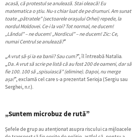
acasă, că protestul se anulează. Stai oleacă! Eu
matematica o știu. Nu-s chiar luat de pe drumuri. Am sunat
toate „pătratele” (sectoarele orașului Orhei) repede, la
nordul Moldovei. Ce-i la voi? Tot normal, ne ducem!
„Lăndul” – ne ducem! „Nordicul” – ne ducem! Zic: Ce,
numai Centrul se anulează?
”
„
A vrut să-și ia ea banii? Sau cum?
”, îl întreabă Natalia.
„
Da. A vrut să scrie pe listă că au fost 200 de oameni, dar să
fie 100. 100 să „spisuiască” (elimine). Dapoi, nu merge
așa!
”, exclamă cel care s-a prezentat Serioja (Sergiu sau
Serghei, n.r.).
„Suntem microbuz de rută”
Șefele de grup au atenționat asupra riscului ca mijloacele
de transport să fie oprite de poliție, astfel că, pentru a