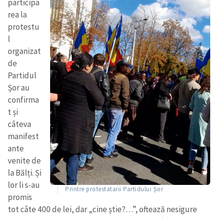
participa
rea la
protestu
l
organizat
de
Partidul
Șor au
confirma
t și
câteva
manifest
ante
venite de
la Bălți. Și
lor li s-au
Printre protestatarii Partidului Șor
promis
tot câte 400 de lei, dar „cine știe?…”, oftează nesigure