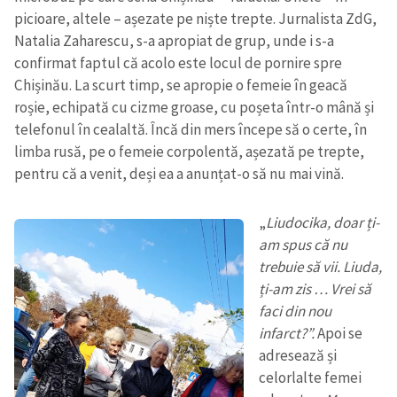
picioare, altele – așezate pe niște trepte. Jurnalista ZdG,
Natalia Zaharescu, s-a apropiat de grup, unde i s-a
confirmat faptul că acolo este locul de pornire spre
Chișinău. La scurt timp, se apropie o femeie în geacă
roșie, echipată cu cizme groase, cu poșeta într-o mână și
telefonul în cealaltă. Încă din mers începe să o certe, în
limba rusă, pe o femeie corpolentă, așezată pe trepte,
pentru că a venit, deși ea a anunțat-o să nu mai vină.
„
Liudocika, doar ți-
am spus că nu
trebuie să vii. Liuda,
ți-am zis … Vrei să
faci din nou
infarct?”.
Apoi se
adresează și
celorlalte femei