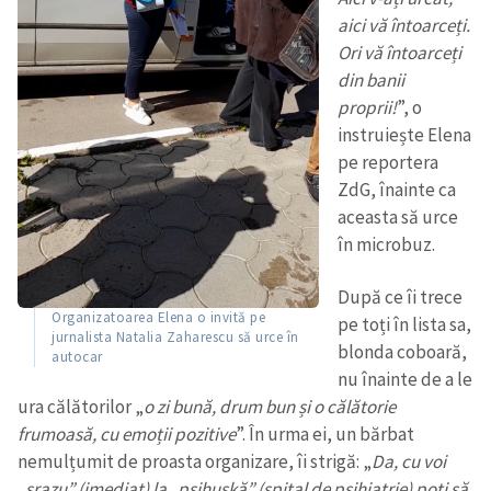
aici vă întoarceți.
Ori vă întoarceți
din banii
proprii!
”, o
instruiește Elena
pe reportera
ZdG, înainte ca
ȘTIREA MEA
aceasta să urce
Titlu știre
+ Adaugă titlu
în microbuz.
După ce îi trece
Fotografie
+ Încarcă imagine
Organizatoarea Elena o invită pe
pe toți în lista sa,
jurnalista Natalia Zaharescu să urce în
blonda coboară,
autocar
Link media
+ Link media
nu înainte de a le
ura călătorilor „
o zi bună, drum bun și o călătorie
frumoasă, cu emoții pozitive
”. În urma ei, un bărbat
nemulțumit de proasta organizare, îi strigă: „
Da, cu voi
Mesajul știrei
+ Mesajul știrei
„srazu” (imediat) la „psihușkă” (spital de psihiatrie) poți să