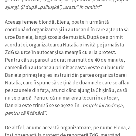
ajungi. Și după „psihușkă”, „srazu” în cimitir!
”
CONTACT SURSĂ
Aceeași femeie blondă, Elena, poate fi urmărită
Sursă anonimă
coordonând organizarea și în autocarul în care aștepta să
urce Daniela, lângă școala de muzică. După ce a primit
Nume
+ Numele meu
acordul ei, organizatoarea Natalia o invită pe jurnalista
ZdG să urce în autocar și să meargă cu ei la protest.
Email
+ Emailul meu
Pentru că suspansul a durat mai mult de 40 de minute,
oamenii din autocar au primit această veste cu bucurie.
Telefon
+ Telefon personal
Daniela primește și ea instruiri din partea organizatoarei
Natalia, care îi spune să se țină de doamnele care se aflau
Am citit și sunt de
pe scaunele din față, atunci când ajung la Chișinău, ca să
acord cu
politica de
nu se piardă. Pentru că nu mai erau locuri în autocar,
confidențialitate
.
Daniela este trimisă se se așeze în „
brațele lui Andrușa,
TRIMITE ȘTIREA
pentru că îi tânără
”.
De altfel, anume această organizatoare, pe nume Elena, a
fost observată la protest de reporterii ZdG, mergând