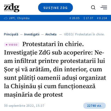
SUSȚINE ZDG
+1
Caută
+2
26
°C
, Chișinău
€
20.05
$
17.37
₽
0.214
Ştiri
+8
+3
Investigatii
Banii tăi
+5
Principală
—
Investigatii
—
Ancheta
— VIDEO/ Protestatari în chirie.
Video
+1
Investigație…
+1
Protestatari în chirie.
Special
VIDEO
Investigație ZdG sub acoperire: Ne-
Blog
+2
ZdGust
am infiltrat printre protestatarii lui
+1
Șor și vă arătăm, din interior, cum
sunt plătiți oamenii aduși organizat
la Chișinău și cum funcționează
mașinăria de protest
30 septembrie 2022, 15:37
22740 viz.