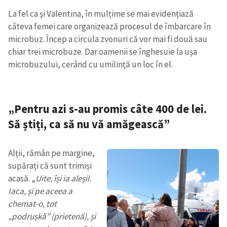
La fel ca și Valentina, în mulțime se mai evidențiază
câteva femei care organizează procesul de îmbarcare în
microbuz. Încep a circula zvonuri că vor mai fi două sau
chiar trei microbuze. Dar oamenii se înghesuie la ușa
microbuzului, cerând cu umilință un loc în el.
„Pentru azi s-au promis câte 400 de lei.
Să știți, ca să nu vă amăgească”
Alții, rămân pe margine,
supărați că sunt trimiși
acasă. „
Uite, își ia aleșii.
Iaca, și pe aceea a
chemat-o, tot
„podrușkă” (prietenă), și