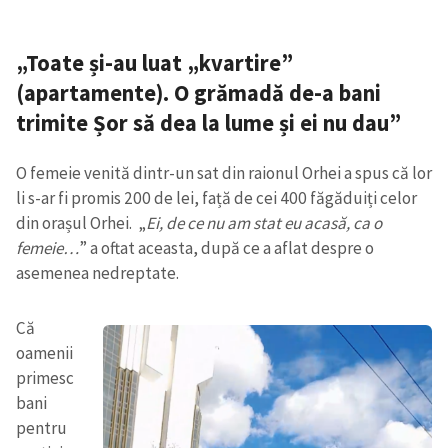
„Toate și-au luat „kvartire”
(apartamente). O grămadă de-a bani
trimite Șor să dea la lume și ei nu dau”
O femeie venită dintr-un sat din raionul Orhei a spus că lor
li s-ar fi promis 200 de lei, față de cei 400 făgăduiți celor
din orașul Orhei. „
Ei, de ce nu am stat eu acasă, ca o
femeie…
” a oftat aceasta, după ce a aflat despre o
asemenea nedreptate.
Că
oamenii
primesc
bani
pentru