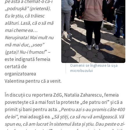
pe asta a chemat-o că-i
„podrușkă” (prietenă).
Eu le știu, că trăiesc
alături. Lasă, că o să mă
mai cheme ea…
Nerușinata! Mai mult nu
mă mai duc, „vseo”
(gata)! Nu-i frumos!
” –
este indignată femeia
Oamenii se înghesuie la ușa
certată de
microbuzului
organizatoarea
Valentina pentru că a venit.
În discuții cu reportera ZdG, Natalia Zaharescu, femeia
povestește că a mai fost la proteste „de patru ori” și că a
Trimite o informație
Despre ZdG
primit și bani pentru asta.
„Pentru azi s-au promis câte 400
in English
на русском
de lei”
, mai adaugă ea. „
Să știți, ca să nu vă amăgească. Vă
spun eu, că am lucrat în sistemul ăsta și știu. Dau peste o zi-