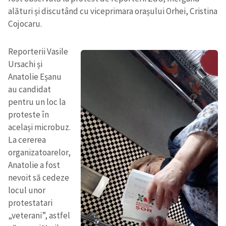
alături și discutând cu viceprimara orașului Orhei, Cristina
Cojocaru.
Reporterii Vasile
Ursachi și
Anatolie Eșanu
au candidat
pentru un loc la
proteste în
același microbuz.
La cererea
organizatoarelor,
Anatolie a fost
nevoit să cedeze
locul unor
protestatari
„veterani”, astfel