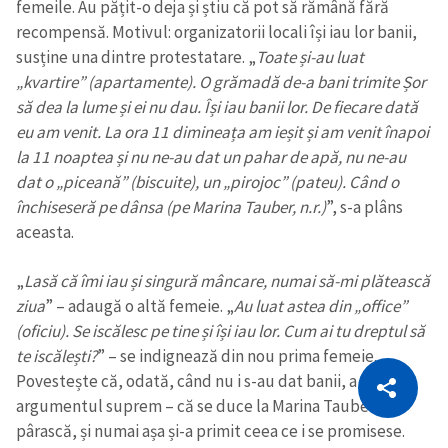
femeile. Au pățit-o deja și știu că pot să rămână fără
recompensă. Motivul: organizatorii locali își iau lor banii,
susține una dintre protestatare. „
Toate și-au luat
„kvartire” (apartamente). O grămadă de-a bani trimite Șor
să dea la lume și ei nu dau. Își iau banii lor. De fiecare dată
eu am venit. La ora 11 dimineața am ieșit și am venit înapoi
la 11 noaptea și nu ne-au dat un pahar de apă, nu ne-au
dat o „piceană” (biscuite), un „pirojoc” (pateu). Când o
închiseseră pe dânsa (pe Marina Tauber, n.r.)
”, s-a plâns
aceasta.
„
Lasă că îmi iau și singură mâncare, numai să-mi plătească
ziua
” – adaugă o altă femeie. „
Au luat astea din „office”
(oficiu). Se iscălesc pe tine și își iau lor. Cum ai tu dreptul să
te iscălești?
” – se indignează din nou prima femeie.
CITEȘTE
Povestește că, odată, când nu i s-au dat banii, a invocat
Citește articolul
Copiază Link
argumentul suprem – că se duce la Marina Tauber să-i
pârască, și numai așa și-a primit ceea ce i se promisese.