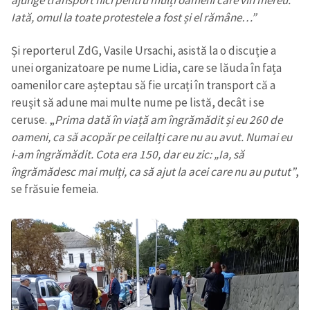
Iată, omul la toate protestele a fost și el rămâne…”
Și reporterul ZdG, Vasile Ursachi, asistă la o discuție a
unei organizatoare pe nume Lidia, care se lăuda în fața
oamenilor care așteptau să fie urcați în transport că a
reușit să adune mai multe nume pe listă, decât i se
ceruse. „
Prima dată în viață am îngrămădit și eu 260 de
oameni, ca să acopăr pe ceilalți care nu au avut. Numai eu
i-am îngrămădit. Cota era 150, dar eu zic: „Ia, să
îngrămădesc mai mulți, ca să ajut la acei care nu au putut”
,
se frăsuie femeia.