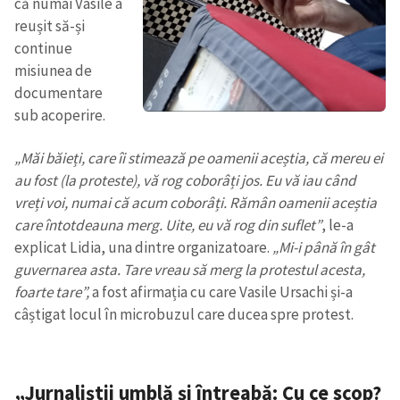
că numai Vasile a
reușit să-și
continue
misiunea de
documentare
sub acoperire.
„Măi băieți, care îi stimează pe oamenii aceștia, că mereu ei
au fost (la proteste), vă rog coborâți jos. Eu vă iau când
vreți voi, numai că acum coborâți. Rămân oamenii aceștia
care întotdeauna merg. Uite, eu vă rog din suflet”
, le-a
explicat Lidia, una dintre organizatoare.
„Mi-i până în gât
guvernarea asta. Tare vreau să merg la protestul acesta,
foarte tare”,
a fost afirmația cu care Vasile Ursachi și-a
câștigat locul în microbuzul care ducea spre protest.
„Jurnaliștii umblă și întreabă: Cu ce scop?