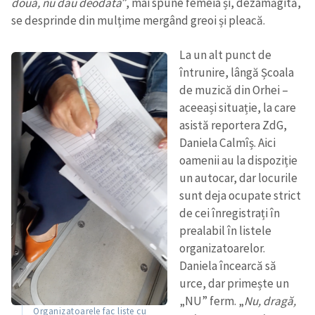
două, nu dau deodată
”, mai spune femeia și, dezamăgită,
se desprinde din mulțime mergând greoi și pleacă.
La un alt punct de
întrunire, lângă Școala
de muzică din Orhei –
aceeași situație, la care
asistă reportera ZdG,
Daniela Calmîș. Aici
oamenii au la dispoziție
un autocar, dar locurile
sunt deja ocupate strict
de cei înregistrați în
prealabil în listele
organizatoarelor.
Daniela încearcă să
urce, dar primește un
„NU” ferm. „
Nu, dragă,
Organizatoarele fac liste cu