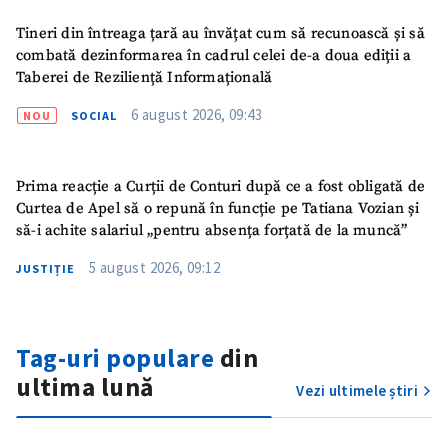
Tineri din întreaga țară au învățat cum să recunoască și să
Nume
+ Numele meu
combată dezinformarea în cadrul celei de-a doua ediții a
Taberei de Reziliență Informațională
Email
+ Emailul meu
6 august 2026, 09:43
NOU
SOCIAL
Telefon
+ Telefon personal
Prima reacție a Curții de Conturi după ce a fost obligată de
Am citit și sunt de
Curtea de Apel să o repună în funcție pe Tatiana Vozian și
acord cu
politica de
să-i achite salariul „pentru absența forțată de la muncă”
confidențialitate
.
5 august 2026, 09:12
JUSTIȚIE
TRIMITE ȘTIREA
Tag-uri populare
din
ultima lună
Vezi ultimele știri