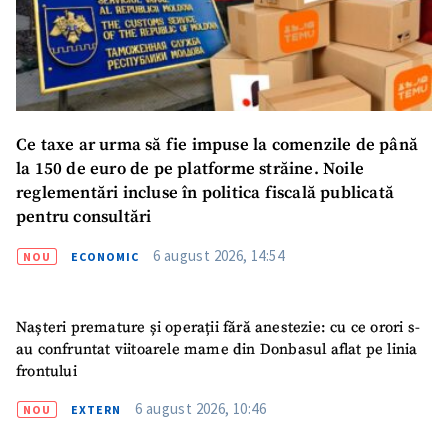
ȘTIREA MEA
Titlu știre
+ Adaugă titlu
Ce taxe ar urma să fie impuse la comenzile de până
la 150 de euro de pe platforme străine. Noile
Fotografie
reglementări incluse în politica fiscală publicată
+ Încarcă imagine
pentru consultări
Link media
+ Link media
6 august 2026, 14:54
NOU
ECONOMIC
Nașteri premature și operații fără anestezie: cu ce orori s-
Mesajul știrei
+ Mesajul știrei
au confruntat viitoarele mame din Donbasul aflat pe linia
frontului
6 august 2026, 10:46
NOU
EXTERN
CONTACT SURSĂ
Sursă anonimă