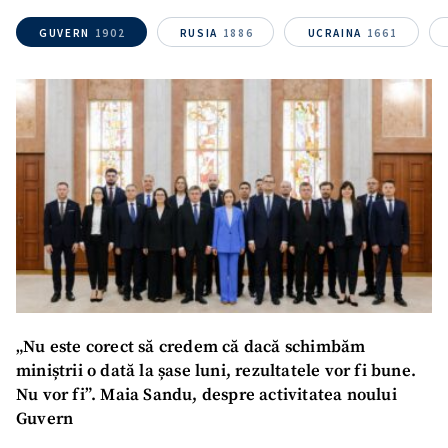
GUVERN
1902
RUSIA
1886
UCRAINA
1661
„Nu este corect să credem că dacă schimbăm
miniștrii o dată la șase luni, rezultatele vor fi bune.
Nu vor fi”. Maia Sandu, despre activitatea noului
Guvern
SUSȚINE