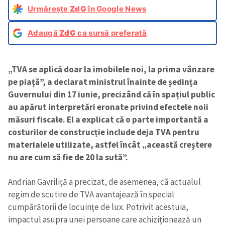
Urmărește
ZdG
în Google News
Adaugă
ZdG
ca sursă preferată
„TVA se aplică doar la imobilele noi, la prima vânzare
pe piață”, a declarat ministrul înainte de ședința
Guvernului din 17 iunie, precizând că în spațiul public
au apărut interpretări eronate privind efectele noii
măsuri fiscale. El a explicat că o parte importantă a
costurilor de construcție include deja TVA pentru
materialele utilizate, astfel încât „această creștere
nu are cum să fie de 20 la sută”.
Andrian Gavriliță a precizat, de asemenea, că actualul
regim de scutire de TVA avantajează în special
cumpărătorii de locuințe de lux. Potrivit acestuia,
impactul asupra unei persoane care achiziționează un