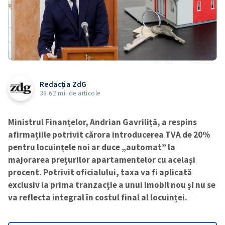
Redacția ZdG
38.62 mii de articole
Ministrul Finanțelor, Andrian Gavriliță, a respins
afirmațiile potrivit cărora introducerea TVA de 20%
pentru locuințele noi ar duce „automat” la
majorarea prețurilor apartamentelor cu același
procent. Potrivit oficialului, taxa va fi aplicată
exclusiv la prima tranzacție a unui imobil nou și nu se
va reflecta integral în costul final al locuinței.