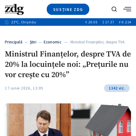
SUSȚINE ZDG
+4
Caută
+1
23
°C
, Chișinău
€
20.05
$
17.37
₽
0.214
Ştiri
+13
+10
Investigatii
Banii tăi
+3
Principală
—
Ştiri
—
Economic
— Ministrul Finanțelor, despre TVA
Video
de…
Ministrul Finanțelor, despre TVA de
Special
20% la locuințele noi: „Prețurile nu
Blog
+1
ZdGust
vor crește cu 20%”
17 iunie 2026, 13:05
1342 viz.