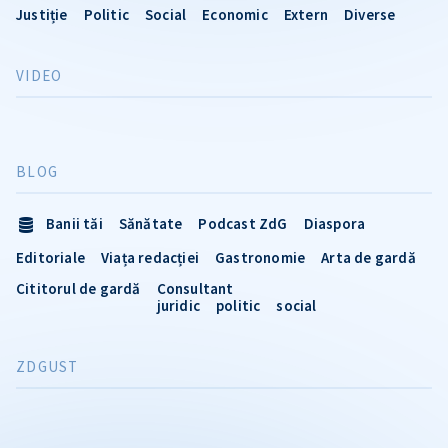
Justiție
Politic
Social
Economic
Extern
Diverse
VIDEO
BLOG
Banii tăi
Sănătate
Podcast ZdG
Diaspora
Editoriale
Viața redacției
Gastronomie
Arta de gardă
Cititorul de gardă
Consultant
juridic
politic
social
ZDGUST