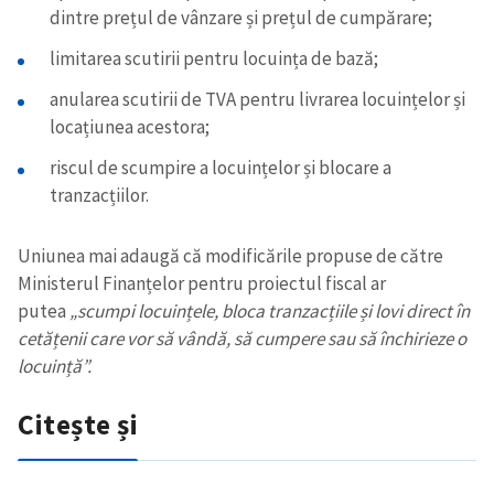
dintre prețul de vânzare și prețul de cumpărare;
limitarea scutirii pentru locuința de bază;
anularea scutirii de TVA pentru livrarea locuințelor și
locațiunea acestora;
riscul de scumpire a locuințelor și blocare a
tranzacțiilor.
Uniunea mai adaugă că modificările propuse de către
Ministerul Finanțelor pentru proiectul fiscal ar
putea
„scumpi locuințele, bloca tranzacțiile și lovi direct în
cetățenii care vor să vândă, să cumpere sau să închirieze o
Trimite o informație
Despre ZdG
locuință”.
in English
на русском
Citește și