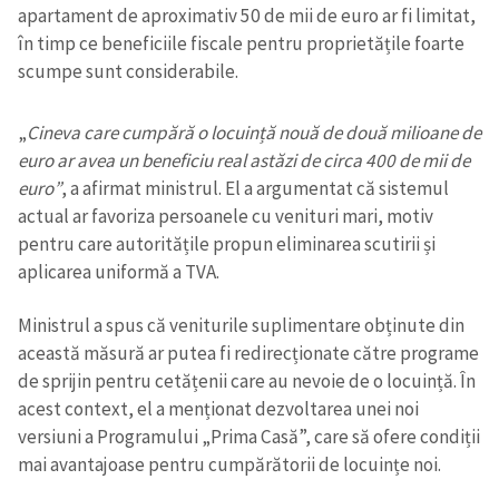
apartament de aproximativ 50 de mii de euro ar fi limitat,
în timp ce beneficiile fiscale pentru proprietățile foarte
scumpe sunt considerabile.
„
Cineva care cumpără o locuință nouă de două milioane de
euro ar avea un beneficiu real astăzi de circa 400 de mii de
euro”
, a afirmat ministrul. El a argumentat că sistemul
actual ar favoriza persoanele cu venituri mari, motiv
pentru care autoritățile propun eliminarea scutirii și
aplicarea uniformă a TVA.
Ministrul a spus că veniturile suplimentare obținute din
această măsură ar putea fi redirecționate către programe
de sprijin pentru cetățenii care au nevoie de o locuință. În
acest context, el a menționat dezvoltarea unei noi
versiuni a Programului „Prima Casă”, care să ofere condiții
mai avantajoase pentru cumpărătorii de locuințe noi.