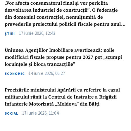
„Vor afecta consumatorul final și vor periclita
dezvoltarea industriei de construcții”. O federație
din domeniul construcției, nemulțumită de
prevederile proiectului politicii fiscale pentru anul
2027
17 iunie 2026, 12:43
ŞTIRI
Uniunea Agențiilor Imobiliare avertizează: noile
modificări fiscale propuse pentru 2027 pot „scumpi
locuințele și bloca tranzacțiile”
14 iunie 2026, 06:27
ECONOMIC
Precizările ministrului Apărării cu referire la cazul
militarului rănit la Centrul de Instruire a Brigăzii
Infanterie Motorizată „Moldova” din Bălți
17 iunie 2026, 11:04
SOCIAL