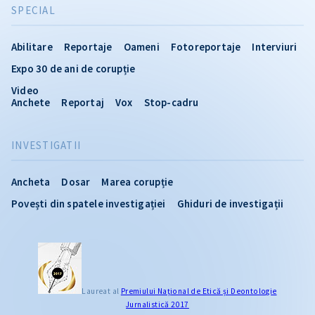
SPECIAL
Abilitare
Reportaje
Oameni
Fotoreportaje
Interviuri
Expo 30 de ani de corupție
Video
Anchete
Reportaj
Vox
Stop-cadru
INVESTIGATII
Ancheta
Dosar
Marea corupție
Povești din spatele investigației
Ghiduri de investigații
Laureat al
Premiului Naţional de Etică și Deontologie
Jurnalistică 2017