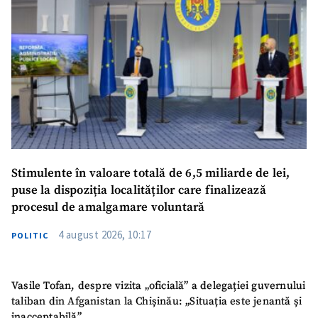
Stimulente în valoare totală de 6,5 miliarde de lei,
puse la dispoziția localităților care finalizează
procesul de amalgamare voluntară
4 august 2026, 10:17
POLITIC
Vasile Tofan, despre vizita „oficială” a delegației guvernului
taliban din Afganistan la Chișinău: „Situația este jenantă și
inacceptabilă”