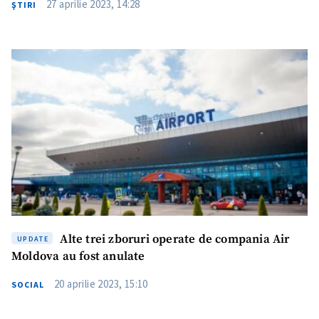
27 aprilie 2023, 14:28
ŞTIRI
Trimite o informație
Despre ZdG
in English
на русском
Alte trei zboruri operate de compania Air
UPDATE
Moldova au fost anulate
20 aprilie 2023, 15:10
SOCIAL