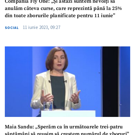
Compania Fly One: „Și astăzi suntem nevoiți să
anulăm câteva curse, care reprezintă până la 25%
din toate zborurile planificate pentru 11 iunie”
11 iunie 2023, 09:27
SOCIAL
Maia Sandu: „Sperăm ca în următoarele trei-patru
săptămâni să reușim să creștem numărul de zboruri”