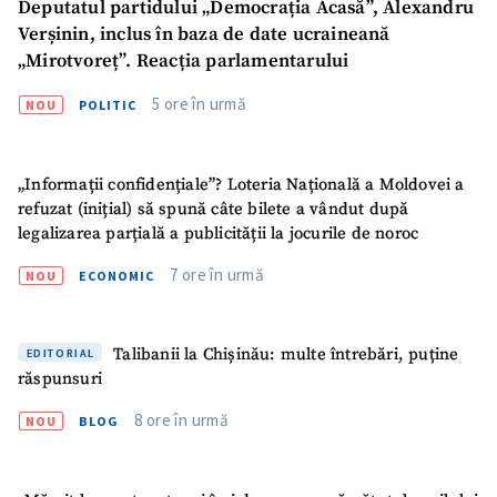
Deputatul partidului „Democrația Acasă”, Alexandru
Verșinin, inclus în baza de date ucraineană
„Mirotvoreț”. Reacția parlamentarului
5 ore în urmă
NOU
POLITIC
„Informații confidențiale”? Loteria Națională a Moldovei a
refuzat (inițial) să spună câte bilete a vândut după
legalizarea parțială a publicității la jocurile de noroc
7 ore în urmă
NOU
ECONOMIC
SUSȚINE
Talibanii la Chișinău: multe întrebări, puține
EDITORIAL
răspunsuri
8 ore în urmă
NOU
BLOG