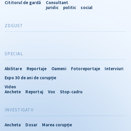
Cititorul de gardă
Consultant
juridic
politic
social
ZDGUST
SPECIAL
Abilitare
Reportaje
Oameni
Fotoreportaje
Interviuri
Expo 30 de ani de corupție
Video
Anchete
Reportaj
Vox
Stop-cadru
INVESTIGATII
Ancheta
Dosar
Marea corupție