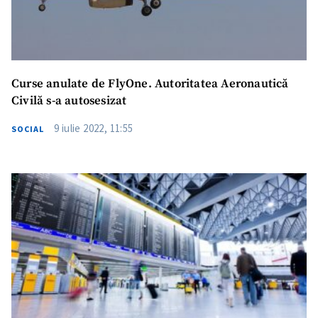
Curse anulate de FlyOne. Autoritatea Aeronautică
Civilă s-a autosesizat
9 iulie 2022, 11:55
ȘTIREA MEA
SOCIAL
Titlu știre
+ Adaugă titlu
Fotografie
+ Încarcă imagine
Link media
+ Link media
Mesajul știrei
+ Mesajul știrei