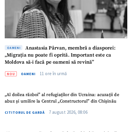
Anastasia Pârvan, membră a diasporei:
OAMENI
„Migrația nu poate fi oprită. Important este ca
Moldova să-i facă pe oameni să revină”
11 ore în urmă
NOU
OAMENI
„Al doilea război” al refugiaților din Ucraina: acuzații de
abuz și umilire la Centrul „Constructorul” din Chișinău
7 august 2026, 08:06
CITITORUL DE GARDĂ