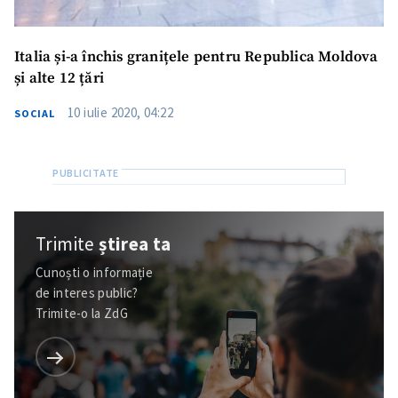
CONTACT SURSĂ
Italia și-a închis granițele pentru Republica Moldova
Sursă anonimă
și alte 12 țări
10 iulie 2020, 04:22
SOCIAL
Nume
+ Numele meu
Email
+ Emailul meu
Telefon
+ Telefon personal
Trimite
știrea ta
Am citit și sunt de
Cunoști o informație
acord cu
politica de
de interes public?
confidențialitate
.
Trimite-o la ZdG
TRIMITE ȘTIREA