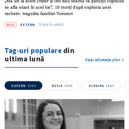
„Mă uit la acest crater și îmi dau seama că pătuțul copilului
se afla exact în acel loc”. 10 morți după explozia unei
rachete: tragedia familiei Voronov
9 ore în urmă
NOU
EXTERN
Tag-uri populare
din
ultima lună
Vezi ultimele știri
GUVERN
1904
RUSIA
1888
UCRAINA
1665