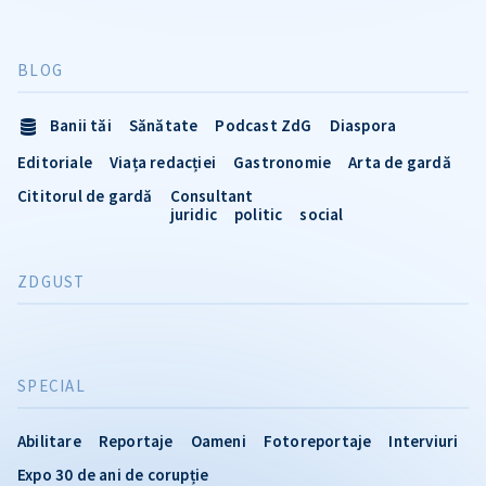
BLOG
Banii tăi
Sănătate
Podcast ZdG
Diaspora
Editoriale
Viața redacției
Gastronomie
Arta de gardă
Cititorul de gardă
Consultant
juridic
politic
social
ZDGUST
SPECIAL
Abilitare
Reportaje
Oameni
Fotoreportaje
Interviuri
Expo 30 de ani de corupție