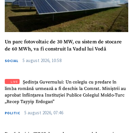
Un parc fotovoltaic de 30 MW, cu sistem de stocare
de 60 MWh, va fi construit la Vadul lui Vodă
5 august 2026, 10:58
SOCIAL
Ședința Guvernului: Un colegiu cu predare în
LIVE
limba română urmează a fi deschis la Comrat. Miniștrii au
aprobat înființarea Instituției Publice Colegiul Moldo-Turc
„Recep Tayyip Erdogan”
5 august 2026, 07:46
POLITIC