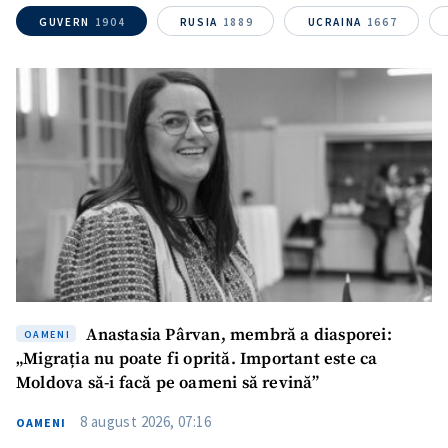
GUVERN
1904
RUSIA
1889
UCRAINA
1667
Mesajul știrei
+ Mesajul știrei
CONTACT SURSĂ
Sursă anonimă
Nume
+ Numele meu
Email
+ Emailul meu
Telefon
+ Telefon personal
Anastasia Pârvan, membră a diasporei:
OAMENI
„Migrația nu poate fi oprită. Important este ca
Am citit și sunt de
Moldova să-i facă pe oameni să revină”
acord cu
politica de
confidențialitate
.
8 august 2026, 07:16
OAMENI