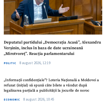
Deputatul partidului „Democrația Acasă”, Alexandru
Verșinin, inclus în baza de date ucraineană
„Mirotvoreț”. Reacția parlamentarului
8 august 2026, 12:19
POLITIC
„Informații confidențiale”? Loteria Națională a Moldovei a
refuzat (inițial) să spună câte bilete a vândut după
legalizarea parțială a publicității la jocurile de noroc
8 august 2026, 10:45
ECONOMIC