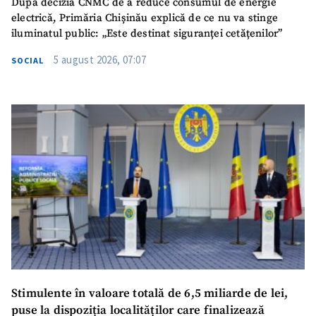
După decizia CNMC de a reduce consumul de energie
electrică, Primăria Chișinău explică de ce nu va stinge
iluminatul public: „Este destinat siguranței cetățenilor”
5 august 2026, 07:07
SOCIAL
Stimulente în valoare totală de 6,5 miliarde de lei,
puse la dispoziția localităților care finalizează