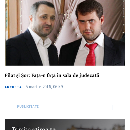
Filat şi Şor: Faţă-n faţă în sala de judecată
5 martie 2016, 06:59
ANCHETA
Trimite o informație
Despre ZdG
in English
на русском
Trimite
știrea ta