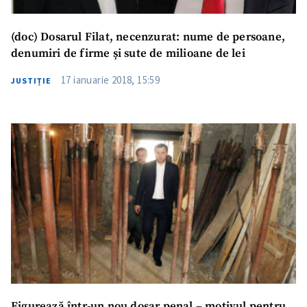
(doc) Dosarul Filat, necenzurat: nume de persoane,
denumiri de firme și sute de milioane de lei
17 ianuarie 2018, 15:59
JUSTIȚIE
Figurează într-un nou dosar penal – motivul pentru