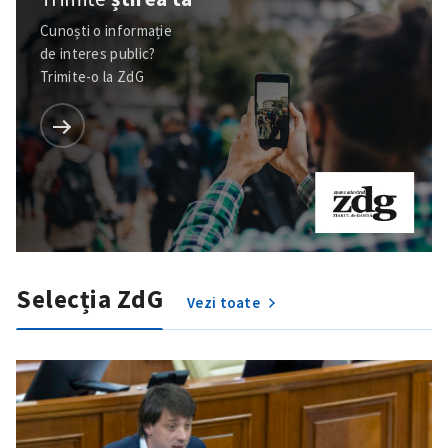
Cunoști o informație
de interes public?
Trimite-o la ZdG
Selecția ZdG
Vezi toate