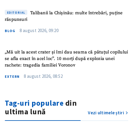
Talibanii la Chișinău: multe întrebări, puține
EDITORIAL
răspunsuri
8 august 2026, 09:20
BLOG
„Mă uit la acest crater și îmi dau seama că pătuțul copilului
se afla exact în acel loc”. 10 morți după explozia unei
rachete: tragedia familiei Voronov
8 august 2026, 08:52
EXTERN
ȘTIREA MEA
Titlu știre
+ Adaugă titlu
Tag-uri populare
din
Fotografie
+ Încarcă imagine
ultima lună
Vezi ultimele știri
Link media
+ Link media