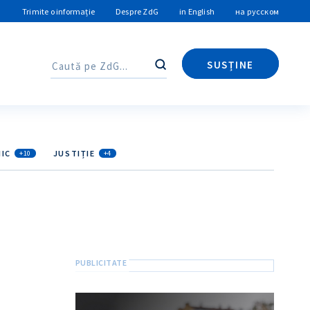
Trimite o informație
Despre ZdG
in English
на русском
SUSȚINE
Caută
Caută
IC
JUSTIȚIE
+10
+4