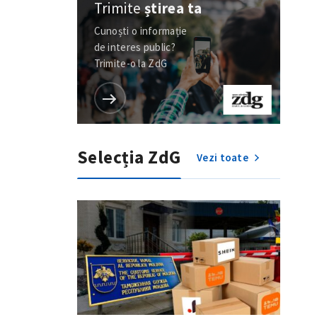
Trimite
știrea ta
Cunoști o informație
de interes public?
Trimite-o la ZdG
Selecția ZdG
Vezi toate