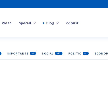
Video
Special
Blog
ZdGust
Banii tăi
IMPORTANTE
SOCIAL
POLITIC
ECONOM
+4
+13
+1
+1