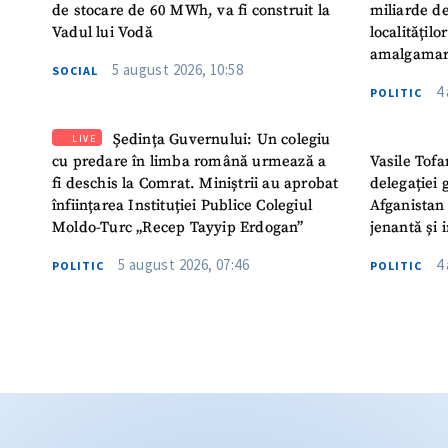
de stocare de 60 MWh, va fi construit la
miliarde de
Vadul lui Vodă
localitățil
amalgamar
5 august 2026, 10:58
SOCIAL
4
POLITIC
Ședința Guvernului: Un colegiu
LIVE
cu predare în limba română urmează a
Vasile Tofa
fi deschis la Comrat. Miniștrii au aprobat
delegației 
înființarea Instituției Publice Colegiul
Afganistan 
Moldo-Turc „Recep Tayyip Erdogan”
jenantă și 
5 august 2026, 07:46
4
POLITIC
POLITIC