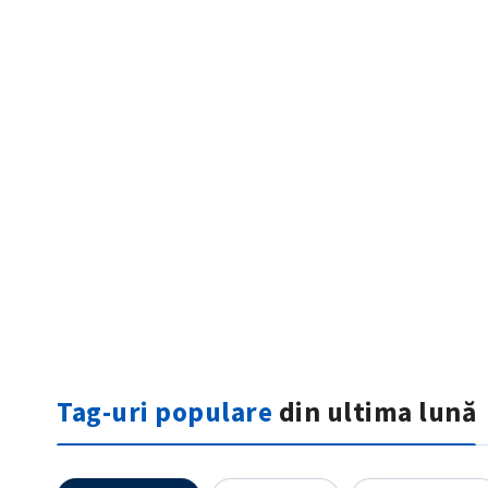
ȘTIREA MEA
Titlu știre
Fotografie
Tag-uri populare
din ultima lună
Link media