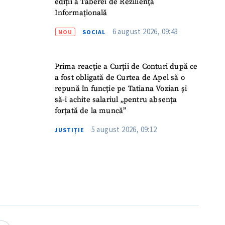
ediții a Taberei de Reziliență
Informațională
6 august 2026, 09:43
NOU
SOCIAL
Prima reacție a Curții de Conturi după ce
a fost obligată de Curtea de Apel să o
repună în funcție pe Tatiana Vozian și
să-i achite salariul „pentru absența
forțată de la muncă”
5 august 2026, 09:12
JUSTIȚIE
meu
meu