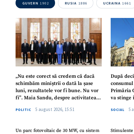
GUVERN
1902
RUSIA
1886
UCRAINA
1661
Mesajul știrei
„Nu este corect să credem că dacă
După deci
schimbăm miniștrii o dată la șase
consumul 
luni, rezultatele vor fi bune. Nu vor
Primăria 
fi”. Maia Sandu, despre activitatea
va stinge 
noului Guvern
destinat s
5 august 2026, 15:51
5 
POLITIC
SOCIAL
Un parc fotovoltaic de 30 MW, cu sistem
Stimulente 