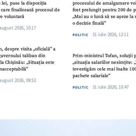
 lei, puse la dispoziția
procesului de amalgamare vo
or care finalizează procesul de
fost prelungit pentru 200 de p
e voluntară
„Mai au o lună să se așeze la 
o decizie finală”
 august 2026, 10:17
31 iulie 2026, 12:11
POLITIC
n, despre vizita „oficială” a
guvernului taliban din
Prim-ministrul Tofan, soluții 
la Chișinău: „Situația este
„situația salariilor nesimțite:
inacceptabilă”
investigăm cele mai înalte 10
pachete salariale”
 august 2026, 09:52
31 iulie 2026, 10:47
POLITIC