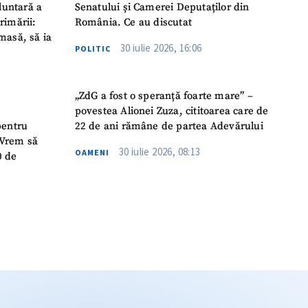
luntară a
Senatului și Camerei Deputaților din
rimării:
România. Ce au discutat
masă, să ia
30 iulie 2026, 16:06
POLITIC
„ZdG a fost o speranță foarte mare” –
povestea Alionei Zuza, cititoarea care de
pentru
22 de ani rămâne de partea Adevărului
 „Vrem să
30 iulie 2026, 08:13
OAMENI
0 de