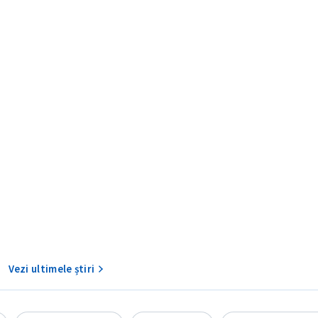
CONTACT SURSĂ
Sursă anonimă
+ Adaugă titlu
Nume
+ Numele 
+ Încarcă imagine
Vezi ultimele știri
Email
+ Emailul 
+ Link media