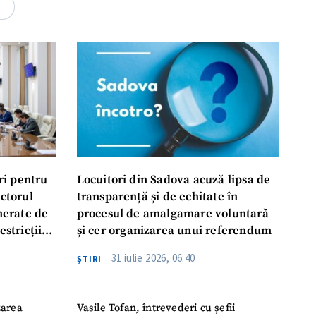
rsonal
4
ord cu
politica de
IREA
ri pentru
Locuitori din Sadova acuză lipsa de
ectorul
transparență și de echitate în
enerate de
procesul de amalgamare voluntară
estricții
și cer organizarea unui referendum
abile
31 iulie 2026, 06:40
ŞTIRI
zarea
Vasile Tofan, întrevederi cu șefii