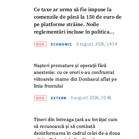
Ce taxe ar urma să fie impuse la
comenzile de până la 150 de euro de
pe platforme străine. Noile
reglementări incluse în politica
fiscală publicată pentru consultări
6 august 2026, 14:54
NOU
ECONOMIC
Nașteri premature și operații fără
anestezie: cu ce orori s-au confruntat
viitoarele mame din Donbasul aflat pe
linia frontului
6 august 2026, 10:46
NOU
EXTERN
Tineri din întreaga țară au învățat cum
să recunoască și să combată
dezinformarea în cadrul celei de-a doua