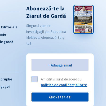
Abonează-te la
Ziarul de Gardă
Singurul ziar de
Editoriale
investigații din Republica
omie
Moldova. Abonează-te și
 de gardă
tu!
Email
+ Adaugă email
corupție
Am citit și sunt de acord cu
politica de confidențialitate
.
igației
ABONEAZĂ-TE