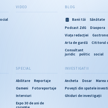
VIDEO
BLOG
ocial
Banii tăi
Sănătate
Podcast ZdG
Diaspora
Viața redacției
Gastron
Arta de gardă
Cititorul
Consultant
juridic
politic
social
SPECIAL
INVESTIGATII
Abilitare
Reportaje
Ancheta
Dosar
Marea 
Oameni
Fotoreportaje
Povești din spatele invest
Interviuri
Ghiduri de investigații
Expo 30 de ani de
corupție