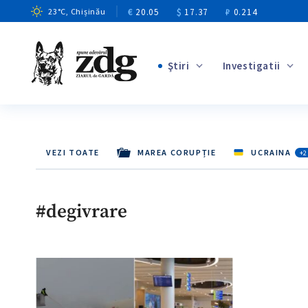
€
20.05
$
17.37
₽
0.214
23
°C
, Chișinău
Ştiri
Investigatii
+4
+1
+13
VEZI TOATE
MAREA CORUPȚIE
UCRAINA
+2
+10
+3
#degivrare