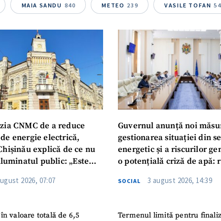
Telefon
+ Telefon pe
MAIA SANDU
840
METEO
239
VASILE TOFAN
5
Am citit și sunt de ac
+ Mesajul știrei
confidențialitate
.
TRIMITE ȘT
zia CNMC de a reduce
Guvernul anunță noi măsu
de energie electrică,
gestionarea situației din s
Chișinău explică de ce nu
energetic și a riscurilor g
iluminatul public: „Este
o potențială criză de apă: r
iguranței cetățenilor”
privind utilizarea apei pot
august 2026, 07:07
3 august 2026, 14:39
SOCIAL
în valoare totală de 6,5
Termenul limită pentru finali