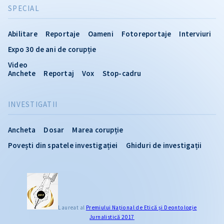
SPECIAL
Abilitare
Reportaje
Oameni
Fotoreportaje
Interviuri
Expo 30 de ani de corupție
Video
Anchete
Reportaj
Vox
Stop-cadru
INVESTIGATII
Ancheta
Dosar
Marea corupție
Povești din spatele investigației
Ghiduri de investigații
Laureat al
Premiului Naţional de Etică și Deontologie
Jurnalistică 2017