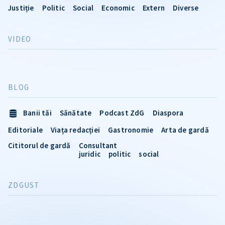
Justiție
Politic
Social
Economic
Extern
Diverse
VIDEO
BLOG
Banii tăi
Sănătate
Podcast ZdG
Diaspora
Editoriale
Viața redacției
Gastronomie
Arta de gardă
Cititorul de gardă
Consultant
juridic
politic
social
ZDGUST