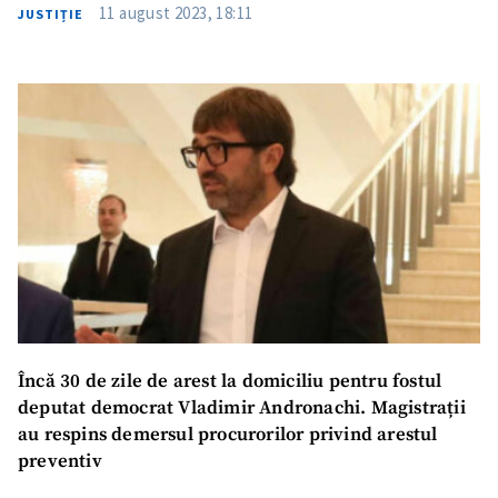
11 august 2023, 18:11
JUSTIȚIE
Trimite o informație
Despre ZdG
in English
на русском
Încă 30 de zile de arest la domiciliu pentru fostul
deputat democrat Vladimir Andronachi. Magistrații
au respins demersul procurorilor privind arestul
preventiv