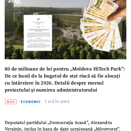
acord cu
politica de
confidențialitate
.
TRIMITE ȘTIREA
80 de milioane de lei pentru „Moldova HiTech Park”:
De ce banii de la bugetul de stat riscă să fie alocați
cu întârziere în 2026. Detalii despre mersul
proiectului și numirea administratorului
1 oră în urmă
NOU
ECONOMIC
Deputatul partidului „Democrația Acasă”, Alexandru
Verșinin, inclus în baza de date ucraineană „Mirotvoreț”.