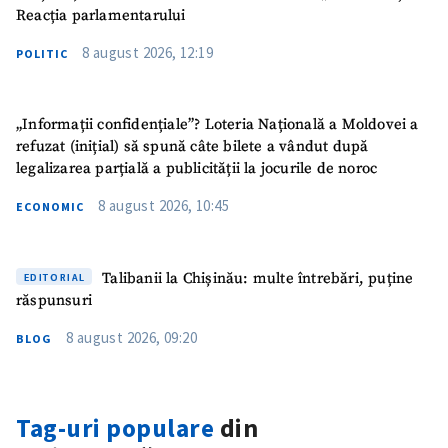
Reacția parlamentarului
8 august 2026, 12:19
POLITIC
„Informații confidențiale”? Loteria Națională a Moldovei a
refuzat (inițial) să spună câte bilete a vândut după
legalizarea parțială a publicității la jocurile de noroc
8 august 2026, 10:45
ECONOMIC
Talibanii la Chișinău: multe întrebări, puține
EDITORIAL
răspunsuri
SUSȚINE
8 august 2026, 09:20
BLOG
Tag-uri populare
din