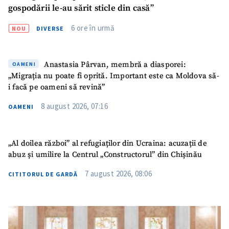
gospodării le-au sărit sticle din casă”
6 ore în urmă
NOU
DIVERSE
Anastasia Pârvan, membră a diasporei:
OAMENI
„Migrația nu poate fi oprită. Important este ca Moldova să-
i facă pe oameni să revină”
8 august 2026, 07:16
OAMENI
„Al doilea război” al refugiaților din Ucraina: acuzații de
abuz și umilire la Centrul „Constructorul” din Chișinău
7 august 2026, 08:06
CITITORUL DE GARDĂ