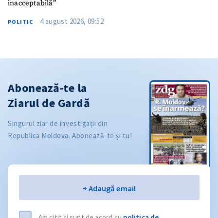
inacceptabilă”
4 august 2026, 09:52
POLITIC
Abonează-te la
Ziarul de Gardă
Singurul ziar de investigații din
Republica Moldova. Abonează-te și tu!
Email
+ Adaugă email
Am citit și sunt de acord cu
politica de