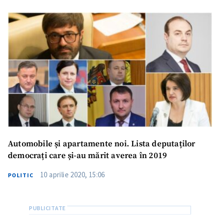
Automobile și apartamente noi. Lista deputaților
democrați care și-au mărit averea în 2019
ȘTIREA MEA
10 aprilie 2020, 15:06
POLITIC
Titlu știre
+ Adaugă titlu
Fotografie
+ Încarcă imagine