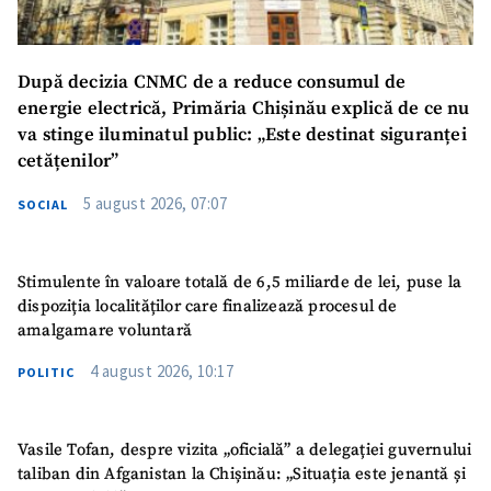
După decizia CNMC de a reduce consumul de
energie electrică, Primăria Chișinău explică de ce nu
va stinge iluminatul public: „Este destinat siguranței
cetățenilor”
5 august 2026, 07:07
SOCIAL
Stimulente în valoare totală de 6,5 miliarde de lei, puse la
dispoziția localităților care finalizează procesul de
amalgamare voluntară
4 august 2026, 10:17
POLITIC
Vasile Tofan, despre vizita „oficială” a delegației guvernului
taliban din Afganistan la Chișinău: „Situația este jenantă și