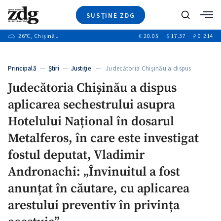
SUSȚINE ZDG
+3
Caută
+1
26
°C
, Chișinău
€
20.05
$
17.37
₽
0.214
Ştiri
+8
+2
Investigatii
Banii tăi
+1
+6
Principală
—
Ştiri
—
Justiție
— Judecătoria Chișinău a dispus
Video
aplicarea…
+1
Judecătoria Chișinău a dispus
Special
aplicarea sechestrului asupra
Blog
+1
ZdGust
Hotelului Național în dosarul
+1
Metalferos, în care este investigat
fostul deputat, Vladimir
+1
Andronachi: „Învinuitul a fost
anunțat în căutare, cu aplicarea
arestului preventiv în privința