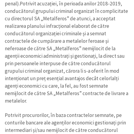
penal).Potrivit acuzației, în perioada anilor 2018-2019,
conducătorul grupului criminal organizat în complicitate
Trimite o informație
Despre ZdG
in English
на русском
cu directorul SA „Metalferos” de atunci, a acceptat
realizarea planului infracțional elaborat de către
conducătorul organizației criminale și a semnat
contractele de cumpărare a metalelor feroase și
neferoase de către SA „Metalferos” nemijlocit de la
agenții economici administrați și gestionați, la direct sau
prin persoanele interpuse de către conducătorul
grupului criminal organizat, cărora li s-a oferit în mod
intenționat un preț esențial avantajos decât celorlalți
agenți economici cu care, la fel, au fost semnate
nemijlocit de către SA „Metalferos” contracte de livrare a
metalelor.
Potrivit procurorilor, în baza contractelor semnate, pe
conturile bancare ale agenților economici gestionați prin
intermediari și/sau nemijlocit de către conducătorul