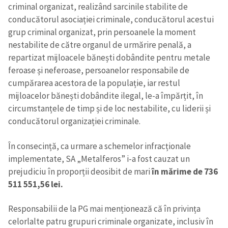
criminal organizat, realizând sarcinile stabilite de
conducătorul asociației criminale, conducătorul acestui
grup criminal organizat, prin persoanele la moment
nestabilite de către organul de urmărire penală, a
repartizat mijloacele bănești dobândite pentru metale
feroase și neferoase, persoanelor responsabile de
cumpărarea acestora de la populație, iar restul
mijloacelor bănești dobândite ilegal, le-a împărțit, în
circumstanțele de timp și de loc nestabilite, cu liderii și
conducătorul organizației criminale.
În consecință, ca urmare a schemelor infracționale
implementate, SA „Metalferos” i-a fost cauzat un
prejudiciu în proporții deosibit de mari
în mărime de 736
511 551,56 lei.
Responsabilii de la PG mai menționează că în privința
celorlalte patru grupuri criminale organizate, inclusiv în