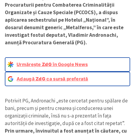
Procuraturii pentru Combaterea Criminalității
Organizate și Cauze Speciale (PCCOCS), a dispus
aplicarea sechestrului pe Hotelul „Național”, în
dosarul denumit generic „Metalferos,” în care este
investigat fostul deputat, Vladimir Andronachi,
anunță Procuratura Generală (PG).
Urmărește
ZdG
în Google News
Adaugă
ZdG
ca sursă preferată
Potrivit PG, Andronachi „este cercetat pentru spălare de
bani, precum și pentru crearea și conducerea unei
organizații criminale, însă nu s-a prezentat în fața
autorității de investigație, după ce a fost citat repetat”.
Prin urmare, învinuitul a fost anunțat în căutare, cu