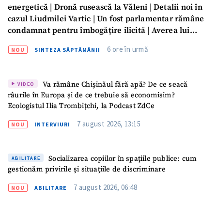
energetică | Dronă rusească la Văleni | Detalii noi în
cazul Liudmilei Vartic | Un fost parlamentar rămâne
condamnat pentru îmbogățire ilicită | Averea lui
Dumitru Vangheli, sub lupa ANI | SĂPTĂMÂNA DE
6 ore în urmă
NOU
SINTEZA SĂPTĂMÂNII
GARDĂ
Va rămâne Chișinăul fără apă? De ce seacă
VIDEO
râurile în Europa și de ce trebuie să economisim?
Ecologistul Ilia Trombițchi, la Podcast ZdCe
7 august 2026, 13:15
NOU
INTERVIURI
SUSȚINE
Socializarea copiilor în spațiile publice: cum
ABILITARE
gestionăm privirile și situațiile de discriminare
7 august 2026, 06:48
NOU
ABILITARE