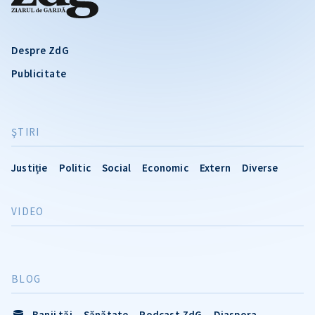
Despre ZdG
Publicitate
ŞTIRI
Justiție
Politic
Social
Economic
Extern
Diverse
VIDEO
BLOG
Banii tăi
Sănătate
Podcast ZdG
Diaspora