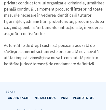
privința conducătorului organizației criminale, urmărirea
penală continuă. La moment procurorii întreprind toate
măsurile necesare în vederea identificării tuturor
figuranților, administrării probatoriului, precum și, după
caz, indisponibilizării bunurilor infracționale, în vederea
asigurării confiscării lor.
Autoritățile de drept susțin că persoana acuzată de
ȘTIREA MEA
săvârșirea unei infracțiuni este prezumată nevinovată
atâta timp cât vinovăția sa nu va fi constatată printr-o
Titlu știre
+ Adaugă titlu
hotărâre judecătorească de condamnare definitivă.
Fotografie
+ Încarcă imagine
Link media
+ Link media
Tag-uri:
ANDRONACHI
METALFEROS
PDM
PLAHOTNIUC