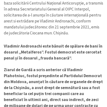
baza solicitării Centrului Național Anticorupție, a transmis
în adresa Secretariatului General al OIPC Interpol,
solicitarea de a-l anunța în căutare internațională pentru
arest si extrădare pe Vladimir Andronachi, conform
mandatului judecătoresc din 21 septembrie 2021, emis
de judecătoria Ciocana mun. Chișinău.
Vladimir Andronachi este bănuit de spălare de bani în
dosarul „Metalferos”. Fostul democrat este cercetat
penal și în dosarul „frauda bancară”.
Ziarul de Gardă a scris anterior că Vladimir
Plahotniuc, fostul președinte al Partidului Democrat
din Moldova, anunțat în căutare de organele de drept
de la Chișinău, a avut drept de semnătură sau a fost
beneficiar la cel puțin trei companii care au
beneficiat în ultimii ani, direct sau indirect, de zeci
de milioane de dolari de pe urma unor contracte cu