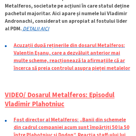
Metalferos, societate pe acțiuni în care statul deține
pachetul majoritar. Aici apare și numele lui Vladimir
Andronachi, considerat un apropiat al fostului lider
al PDM.
DETALII AICI
Acuzații după reținerile din dosarul Metalferos:
Valentin Eșanu, care a dezvăluit anterior mai
multe scheme, reacționează la afirmațiile că ar
încerca să preia controlul asupra pieței metalelor
VIDEO/ Dosarul Metalferos: Episodul
Vladimir Plahotniuc
Fost director al Metalferos: „Banii din schemele
din cadrul companiei acum sunt împărțiți 50 la 50
între Plahotniuc și Dodon”. Reacția staff-ului lui