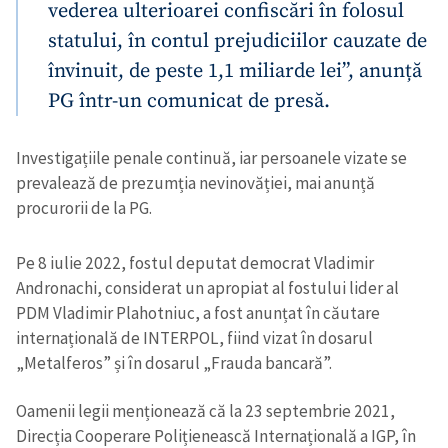
vederea ulterioarei confiscări în folosul
statului, în contul prejudiciilor cauzate de
învinuit, de peste 1,1 miliarde lei”, anunță
PG într-un comunicat de presă.
Investigațiile penale continuă, iar persoanele vizate se
prevalează de prezumția nevinovăției, mai anunță
procurorii de la PG.
Pe 8 iulie 2022, fostul deputat democrat Vladimir
Andronachi, considerat un apropiat al fostului lider al
PDM Vladimir Plahotniuc, a fost anunțat în căutare
internațională de INTERPOL, fiind vizat în dosarul
„Metalferos” și în dosarul „Frauda bancară”.
Oamenii legii menționează că la 23 septembrie 2021,
Direcția Cooperare Polițienească Internațională a IGP, în