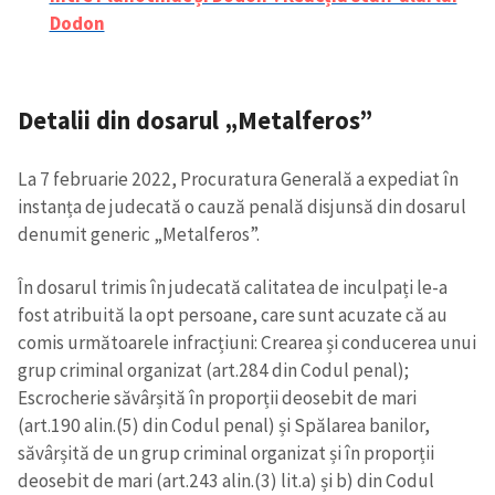
Dodon
Detalii din dosarul „Metalferos”
La 7 februarie 2022, Procuratura Generală a expediat în
instanța de judecată o cauză penală disjunsă din dosarul
denumit generic „Metalferos”.
În dosarul trimis în judecată calitatea de inculpați le-a
fost atribuită la opt persoane, care sunt acuzate că au
comis următoarele infracțiuni: Crearea și conducerea unui
grup criminal organizat (art.284 din Codul penal);
Escrocherie săvârșită în proporții deosebit de mari
(art.190 alin.(5) din Codul penal) și Spălarea banilor,
săvârșită de un grup criminal organizat și în proporții
deosebit de mari (art.243 alin.(3) lit.a) și b) din Codul