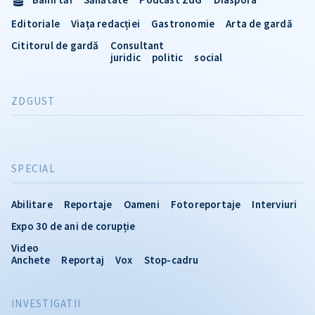
Editoriale
Viața redacției
Gastronomie
Arta de gardă
Cititorul de gardă
Consultant
juridic
politic
social
ZDGUST
SPECIAL
Abilitare
Reportaje
Oameni
Fotoreportaje
Interviuri
Expo 30 de ani de corupție
Video
Anchete
Reportaj
Vox
Stop-cadru
INVESTIGATII