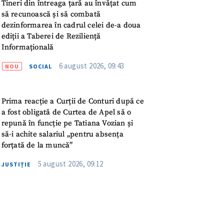
meu
Tineri din întreaga țară au învățat cum
să recunoască și să combată
dezinformarea în cadrul celei de-a doua
rsonal
ediții a Taberei de Reziliență
Informațională
ord cu
politica de
6 august 2026, 09:43
NOU
SOCIAL
IREA
Prima reacție a Curții de Conturi după ce
a fost obligată de Curtea de Apel să o
repună în funcție pe Tatiana Vozian și
să-i achite salariul „pentru absența
forțată de la muncă”
5 august 2026, 09:12
JUSTIȚIE