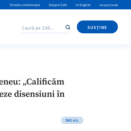
Trimite o informație
Despre ZdG
in English
на русском
SUSȚINE
Caută
Caută
reneu: „Calificăm
eze disensiuni în
942 viz.