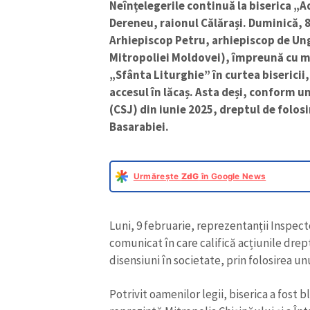
Neînțelegerile continuă la biserica „
Dereneu, raionul Călărași. Duminică, 8
Arhiepiscop Petru, arhiepiscop de Un
Mitropoliei Moldovei), împreună cu mai
„Sfânta Liturghie” în curtea bisericii
accesul în lăcaș. Asta deși, conform u
(CSJ) din iunie 2025, dreptul de folosi
Basarabiei.
Urmărește
ZdG
în Google News
Luni, 9 februarie, reprezentanții Inspect
comunicat în care califică acțiunile dre
disensiuni în societate, prin folosirea unu
Potrivit oamenilor legii, biserica a fost 