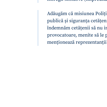
Link media
Adăugăm că misiunea Poliție
publică și siguranța cetățen
îndemnăm cetățenii să nu im
Mesajul știrei
provocatoare, menite să le 
menționează reprezentanții