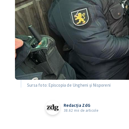
Sursa foto: Episcopia de Ungheni și Nisporeni
Redacția ZdG
38.62 mii de articole