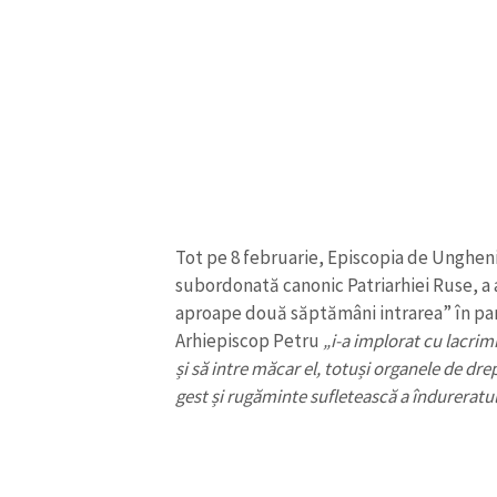
Tot pe 8 februarie, Episcopia de Ungheni
subordonată canonic Patriarhiei Ruse, a
aproape două săptămâni intrarea” în par
Arhiepiscop Petru
„i-a implorat cu lacrimi
și să intre măcar el, totuși organele de dre
gest și rugăminte sufletească a îndureratu