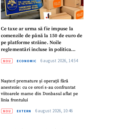
Ce taxe ar urma să fie impuse la
comenzile de până la 150 de euro de
pe platforme străine. Noile
reglementări incluse în politica
fiscală publicată pentru consultări
6 august 2026, 14:54
NOU
ECONOMIC
Nașteri premature și operații fără
anestezie: cu ce orori s-au confruntat
viitoarele mame din Donbasul aflat pe
linia frontului
6 august 2026, 10:46
NOU
EXTERN
meu