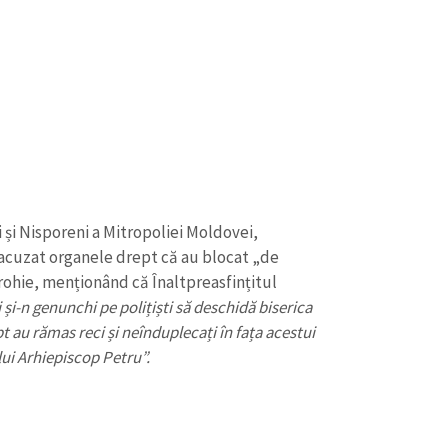
 și Nisporeni a Mitropoliei Moldovei,
 acuzat organele drept că au blocat „de
ohie, menționând că Înaltpreasfințitul
 și-n genunchi pe polițiști să deschidă biserica
pt au rămas reci și neînduplecați în fața acestui
lui Arhiepiscop Petru”.