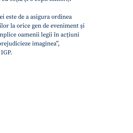
Email
+ Emailul 
+ Link media
i este de a asigura ordinea
Telefon
+ Telefon pe
ilor la orice gen de eveniment și
Am citit și sunt de ac
plice oamenii legii în acțiuni
+ Mesajul știrei
confidențialitate
.
prejudicieze imaginea”,
TRIMITE ȘT
 IGP.