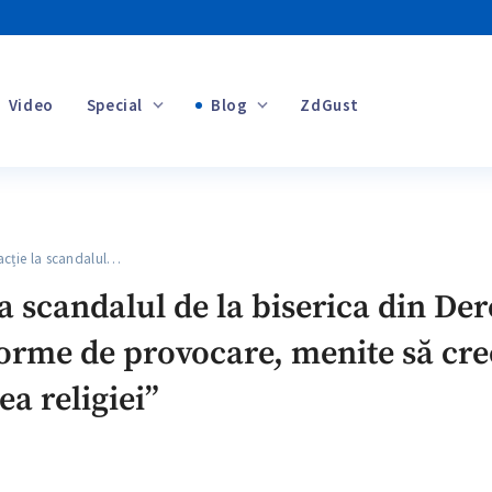
Video
Special
Blog
ZdGust
Banii tăi
cție la scandalul…
+1
 la scandalul de la biserica din De
forme de provocare, menite să cre
ea religiei”