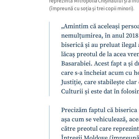
reprezintă Mitropolia Chișinăului și a Î
(împreună cu soția și trei copii minori).
„Amintim că aceleași persoa
nemulțumirea, în anul 2018 
biserică și au preluat ilegal
lăcaș preotul de la acea vre
Basarabiei. Acest fapt a și d
care s-a încheiat acum cu h
Justiție, care stabilește cla
Culturii și este dat în folos
ȘTIREA MEA
Precizăm faptul că biserica n
Titlu știre
așa cum se vehiculează, acea
către preotul care reprezint
Fotografie
Întregii Moldove (împreună c