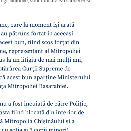
ntregii Moldove, subordonată Patriarhiei Ruse
ne, care la moment își arată
au pătruns forțat în aceeași
 acest bun, fiind scos forțat din
me, reprezentant al Mitropoliei
us la un litigiu de mai mulți ani,
otărârea Curții Supreme de
r că acest bun aparține Ministerului
ința Mitropoliei Basarabiei.
CONTACT SURSĂ
Sursă anonimă
u a fost încuiată de către Poliție,
+ Adaugă titlu
sta fiind blocată din interior de
Nume
+ Numele 
ă Mitropolia Chișinăului și a
+ Încarcă imagine
u soția și 3 copii minori).