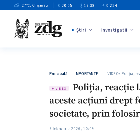
€
20.05
$
17.38
₽
0.214
27
°C
, Chișinău
Ştiri
Investigatii
+4
+1
+13
+10
Principală
—
IMPORTANTE
— VIDEO/ Poliția, rea
+3
Poliția, reacție
VIDEO
aceste acțiuni drept 
societate, prin folosir
9 februarie 2026, 10:09