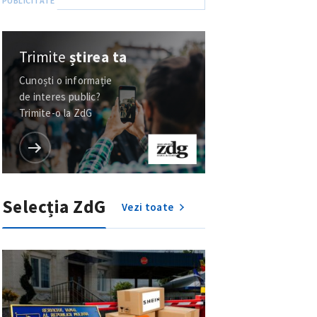
Trimite
știrea ta
Cunoști o informație
de interes public?
Trimite-o la ZdG
Selecția ZdG
Vezi toate