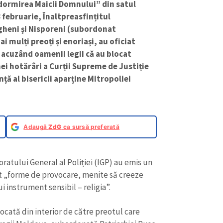
Adormirea Maicii Domnului” din satul
 februarie, Înaltpreasfințitul
gheni și Nisporeni (subordonat
 mulți preoți și enoriași, au oficiat
, acuzând oamenii legii că au blocat
nei hotărâri a Curții Supreme de Justiție
nță al bisericii aparține Mitropoliei
Adaugă
ZdG
ca sursă preferată
oratului General al Poliției (IGP) au emis un
pt „forme de provocare, menite să creeze
i instrument sensibil – religia”.
blocată din interior de către preotul care