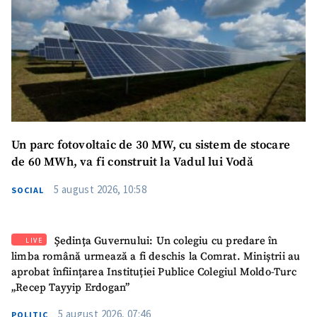
Un parc fotovoltaic de 30 MW, cu sistem de stocare
de 60 MWh, va fi construit la Vadul lui Vodă
5 august 2026, 10:58
SOCIAL
Ședința Guvernului: Un colegiu cu predare în
LIVE
limba română urmează a fi deschis la Comrat. Miniștrii au
aprobat înființarea Instituției Publice Colegiul Moldo-Turc
„Recep Tayyip Erdogan”
5 august 2026, 07:46
POLITIC