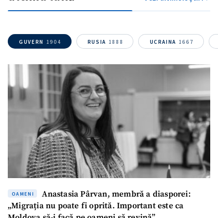
TRIMITE ȘTIREA
GUVERN
1904
RUSIA
1888
UCRAINA
1667
Anastasia Pârvan, membră a diasporei:
OAMENI
„Migrația nu poate fi oprită. Important este ca
Moldova să-i facă pe oameni să revină”