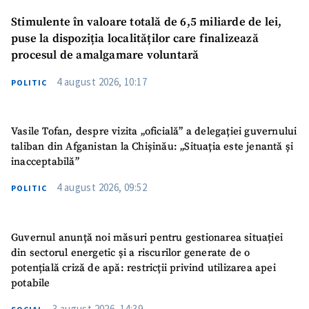
Stimulente în valoare totală de 6,5 miliarde de lei,
puse la dispoziția localităților care finalizează
procesul de amalgamare voluntară
4 august 2026, 10:17
POLITIC
Vasile Tofan, despre vizita „oficială” a delegației guvernului
taliban din Afganistan la Chișinău: „Situația este jenantă și
inacceptabilă”
4 august 2026, 09:52
POLITIC
Guvernul anunță noi măsuri pentru gestionarea situației
din sectorul energetic și a riscurilor generate de o
potențială criză de apă: restricții privind utilizarea apei
potabile
3 august 2026, 14:39