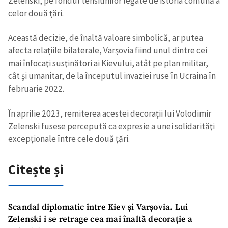
Zelenski, pe fondul tensiunilor legate de istoria comună a
celor două ţări.
Această decizie, de înaltă valoare simbolică, ar putea
afecta relaţiile bilaterale, Varşovia fiind unul dintre cei
mai înfocaţi susţinători ai Kievului, atât pe plan militar,
cât şi umanitar, de la începutul invaziei ruse în Ucraina în
februarie 2022.
Trimite o informație
Despre ZdG
in English
на русском
În aprilie 2023, remiterea acestei decoraţii lui Volodimir
Zelenski fusese percepută ca expresie a unei solidarităţi
excepţionale între cele două ţări.
Citește și
Scandal diplomatic între Kiev și Varșovia. Lui
Zelenski i se retrage cea mai înaltă decorație a