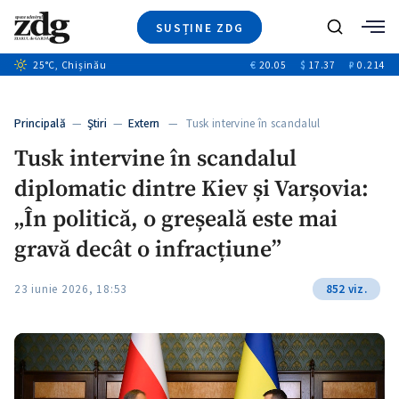
SUSȚINE ZDG
Caută
+1
25
°C
, Chișinău
€
20.05
$
17.37
₽
0.214
Ştiri
+7
+3
Investigatii
Banii tăi
+3
Principală
—
Ştiri
—
Extern
— Tusk intervine în scandalul
Video
diplomatic…
Tusk intervine în scandalul
Special
diplomatic dintre Kiev și Varșovia:
Blog
+2
ZdGust
„În politică, o greșeală este mai
gravă decât o infracțiune”
23 iunie 2026, 18:53
852 viz.