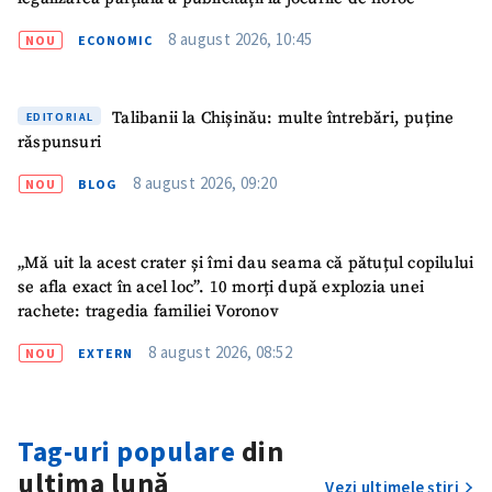
Link media
+ Link media
8 august 2026, 10:45
NOU
ECONOMIC
Mesajul știrei
+ Mesajul știrei
Talibanii la Chișinău: multe întrebări, puține
EDITORIAL
răspunsuri
8 august 2026, 09:20
CONTACT SURSĂ
NOU
BLOG
Sursă anonimă
„Mă uit la acest crater și îmi dau seama că pătuțul copilului
Nume
+ Numele meu
se afla exact în acel loc”. 10 morți după explozia unei
rachete: tragedia familiei Voronov
Email
+ Emailul meu
8 august 2026, 08:52
NOU
EXTERN
Telefon
+ Telefon personal
Tag-uri populare
din
Am citit și sunt de
acord cu
politica de
ultima lună
Vezi ultimele știri
confidențialitate
.