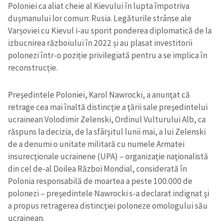
Poloniei ca aliat cheie al Kievului în lupta împotriva
dușmanului lor comun: Rusia. Legăturile strânse ale
Varșoviei cu Kievul i-au sporit ponderea diplomatică de la
izbucnirea războiului în 2022 și au plasat investitorii
polonezi într-o poziție privilegiată pentru a se implica în
reconstrucție.
Preşedintele Poloniei, Karol Nawrocki, a anunţat că
retrage cea mai înaltă distincţie a ţării sale preşedintelui
ucrainean Volodimir Zelenski, Ordinul Vulturului Alb, ca
răspuns la decizia, de la sfârşitul lunii mai, a lui Zelenski
de a denumi o unitate militară cu numele Armatei
insurecţionale ucrainene (UPA) – organizaţie naţionalistă
din cel de-al Doilea Război Mondial, considerată în
Polonia responsabilă de moartea a peste 100.000 de
polonezi – preşedintele Nawrocki s-a declarat indignat şi
a propus retragerea distincţiei poloneze omologului său
ucrainean.