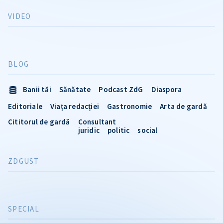
VIDEO
BLOG
Banii tăi
Sănătate
Podcast ZdG
Diaspora
Editoriale
Viața redacției
Gastronomie
Arta de gardă
Cititorul de gardă
Consultant
juridic
politic
social
ZDGUST
SPECIAL