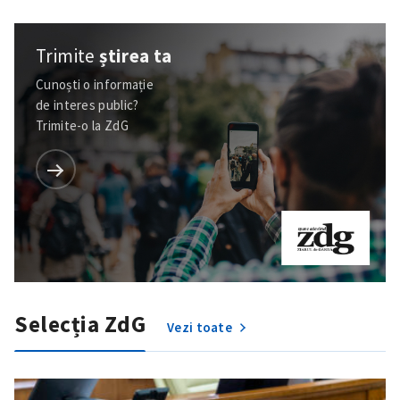
Trimite
știrea ta
Cunoști o informație
de interes public?
Trimite-o la ZdG
Selecția ZdG
Vezi toate