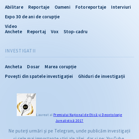
Abilitare
Reportaje
Oameni
Fotoreportaje
Interviuri
Expo 30 de ani de corupție
Video
Anchete
Reportaj
Vox
Stop-cadru
INVESTIGATII
Ancheta
Dosar
Marea corupție
Povești din spatele investigației
Ghiduri de investigații
Laureat al
Premiului Naţional de Etică și Deontologie
Jurnalistică 2017
Ne puteți urmări și pe Telegram, unde publicăm investigații
și cele mai importante știri ale zilei, dar și pe: YouTube,