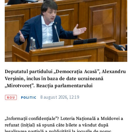
Deputatul partidului „Democrația Acasă”, Alexandru
Verșinin, inclus în baza de date ucraineană
„Mirotvoreț”. Reacția parlamentarului
ȘTIREA MEA
8 august 2026, 12:19
NOU
POLITIC
Titlu știre
+ Adaugă titlu
Fotografie
+ Încarcă imagine
„Informații confidențiale”? Loteria Națională a Moldovei a
refuzat (inițial) să spună câte bilete a vândut după
legalizarea parțială a publicității la jocurile de noroc