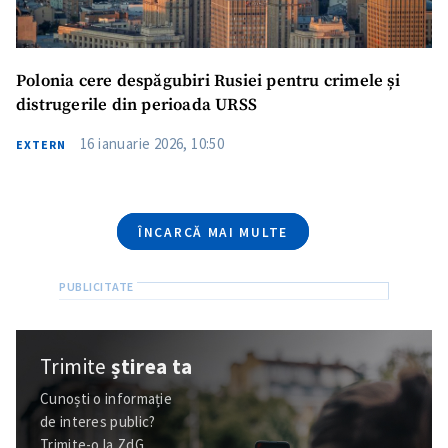
Telefon
+ Telefon personal
Am citit și sunt de
Polonia cere despăgubiri Rusiei pentru crimele și
acord cu
politica de
distrugerile din perioada URSS
confidențialitate
.
16 ianuarie 2026, 10:50
EXTERN
TRIMITE ȘTIREA
ÎNCARCĂ MAI MULTE
Trimite
știrea ta
Cunoști o informație
de interes public?
Trimite-o la ZdG