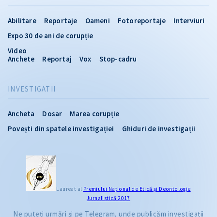
Abilitare
Reportaje
Oameni
Fotoreportaje
Interviuri
Expo 30 de ani de corupție
Video
Anchete
Reportaj
Vox
Stop-cadru
INVESTIGATII
Ancheta
Dosar
Marea corupție
Povești din spatele investigației
Ghiduri de investigații
CITEȘTE
Laureat al
Premiului Naţional de Etică și Deontologie
Jurnalistică 2017
Citește articolul
Ne puteți urmări și pe Telegram, unde publicăm investigații