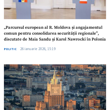
Titlu știre
+ Adaugă titlu
Fotografie
+ Încarcă imagine
„Parcursul european al R. Moldova și angajamentul
Link media
+ Link media
comun pentru consolidarea securității regionale”,
discutate de Maia Sandu și Karol Nawrocki în Polonia
26 ianuarie 2026, 15:19
POLITIC
Mesajul știrei
+ Mesajul știrei
CONTACT SURSĂ
Sursă anonimă
Nume
+ Numele meu
Email
+ Emailul meu