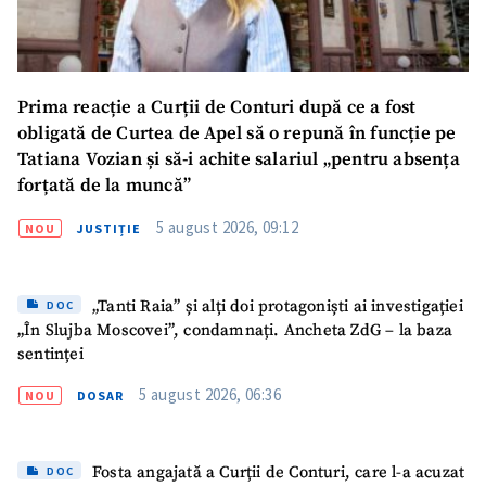
SUSȚINE
Prima reacție a Curții de Conturi după ce a fost
obligată de Curtea de Apel să o repună în funcție pe
Tatiana Vozian și să-i achite salariul „pentru absența
forțată de la muncă”
5 august 2026, 09:12
NOU
JUSTIȚIE
„Tanti Raia” și alți doi protagoniști ai investigației
DOC
„În Slujba Moscovei”, condamnați. Ancheta ZdG – la baza
sentinței
5 august 2026, 06:36
NOU
DOSAR
Fosta angajată a Curții de Conturi, care l-a acuzat
DOC