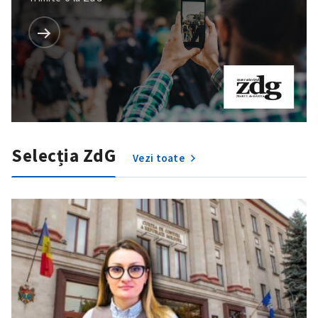
Selecția ZdG
Vezi toate