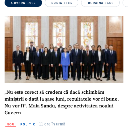
GUVERN
1902
RUSIA
1885
UCRAINA
1660
„Nu este corect să credem că dacă schimbăm
miniștrii o dată la șase luni, rezultatele vor fi bune.
Nu vor fi”. Maia Sandu, despre activitatea noului
Guvern
11 ore în urmă
NOU
POLITIC