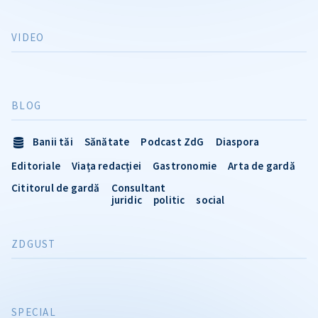
VIDEO
BLOG
Banii tăi
Sănătate
Podcast ZdG
Diaspora
Editoriale
Viața redacției
Gastronomie
Arta de gardă
Cititorul de gardă
Consultant
juridic
politic
social
ZDGUST
SPECIAL