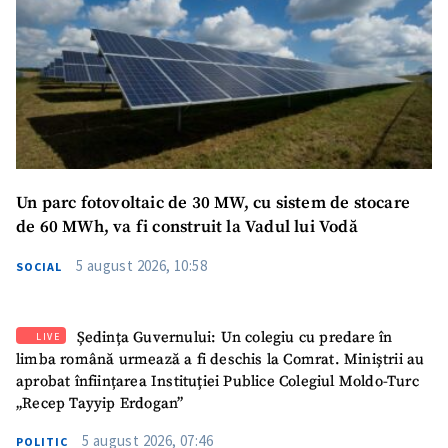
SUSȚINE
Un parc fotovoltaic de 30 MW, cu sistem de stocare
de 60 MWh, va fi construit la Vadul lui Vodă
5 august 2026, 10:58
SOCIAL
Ședința Guvernului: Un colegiu cu predare în
LIVE
limba română urmează a fi deschis la Comrat. Miniștrii au
aprobat înființarea Instituției Publice Colegiul Moldo-Turc
„Recep Tayyip Erdogan”
5 august 2026, 07:46
POLITIC