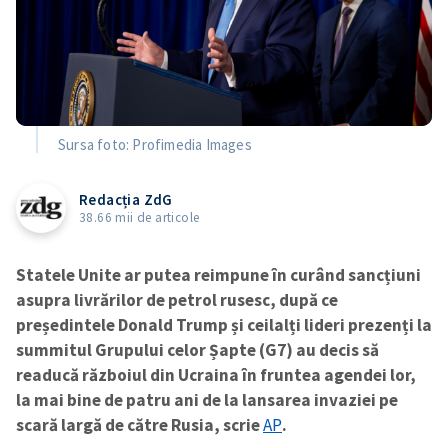
Sursa foto: Profimedia Images
Redacția ZdG
38.66 mii de articole
Statele Unite ar putea reimpune în curând sancțiuni
asupra livrărilor de petrol rusesc, după ce
președintele Donald Trump și ceilalți lideri prezenți la
summitul Grupului celor Șapte (G7) au decis să
readucă războiul din Ucraina în fruntea agendei lor,
la mai bine de patru ani de la lansarea invaziei pe
scară largă de către Rusia, scrie
AP
.