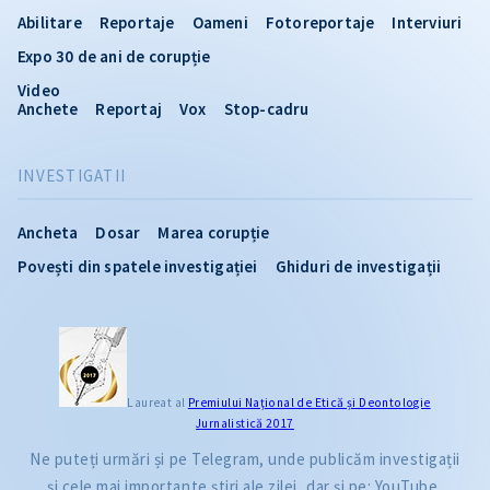
Abilitare
Reportaje
Oameni
Fotoreportaje
Interviuri
Expo 30 de ani de corupție
Video
Anchete
Reportaj
Vox
Stop-cadru
INVESTIGATII
Ancheta
Dosar
Marea corupție
Povești din spatele investigației
Ghiduri de investigații
Laureat al
Premiului Naţional de Etică și Deontologie
Jurnalistică 2017
Ne puteți urmări și pe Telegram, unde publicăm investigații
și cele mai importante știri ale zilei, dar și pe: YouTube,