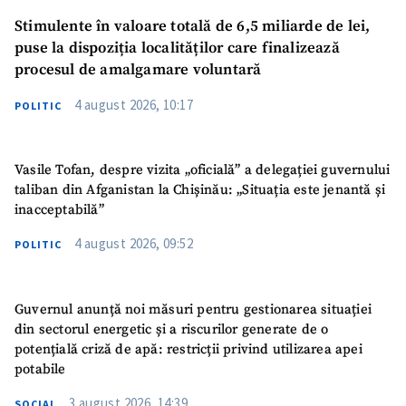
Stimulente în valoare totală de 6,5 miliarde de lei,
puse la dispoziția localităților care finalizează
procesul de amalgamare voluntară
4 august 2026, 10:17
POLITIC
Vasile Tofan, despre vizita „oficială” a delegației guvernului
taliban din Afganistan la Chișinău: „Situația este jenantă și
inacceptabilă”
4 august 2026, 09:52
POLITIC
Guvernul anunță noi măsuri pentru gestionarea situației
din sectorul energetic și a riscurilor generate de o
potențială criză de apă: restricții privind utilizarea apei
potabile
3 august 2026, 14:39
SOCIAL