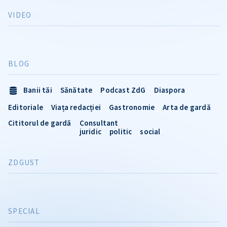
VIDEO
BLOG
Banii tăi
Sănătate
Podcast ZdG
Diaspora
Editoriale
Viața redacției
Gastronomie
Arta de gardă
Cititorul de gardă
Consultant
juridic
politic
social
ZDGUST
SPECIAL