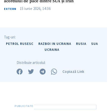
acordului de pace dintre SUA și Iran
15 iunie 2026, 14:36
EXTERN
Tag-uri:
PETROL RUSESC
RAZBOI IN UCRAINA
RUSIA
SUA
UCRAINA
Distribuie articolul:
Copiază Link
Trimite o informație
Despre ZdG
in English
на русском