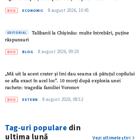
8 august 2026, 10:45
NOU
ECONOMIC
Talibanii la Chișinău: multe întrebări, puține
EDITORIAL
răspunsuri
8 august 2026, 09:20
NOU
BLOG
„Mă uit la acest crater și îmi dau seama că pătuțul copilului
se afla exact în acel loc”. 10 morți după explozia unei
rachete: tragedia familiei Voronov
ȘTIREA MEA
8 august 2026, 08:52
NOU
EXTERN
Titlu știre
+ Adaugă titlu
Fotografie
+ Încarcă imagine
Tag-uri populare
din
ultima lună
Vezi ultimele știri