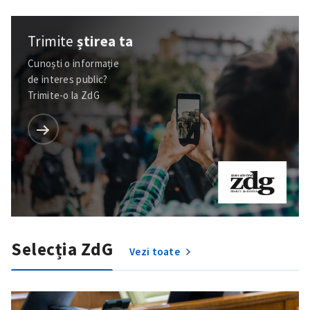
Trimite
știrea ta
Cunoști o informație
de interes public?
Trimite-o la ZdG
Selecția ZdG
Vezi toate