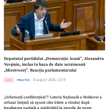
Deputatul partidului „Democrația Acasă”, Alexandru
Verșinin, inclus în baza de date ucraineană
„Mirotvoreț”. Reacția parlamentarului
8 august 2026, 12:19
NOU
POLITIC
„Informații confidențiale”? Loteria Națională a Moldovei a
refuzat (inițial) să spună câte bilete a vândut după
legalizarea parțială a publicității la jocurile de noroc