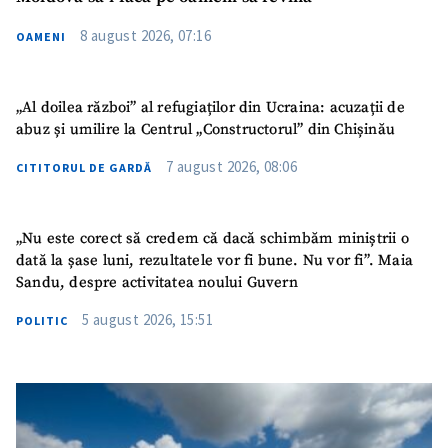
8 august 2026, 07:16
OAMENI
TRIMITE ȘTIREA
„Al doilea război” al refugiaților din Ucraina: acuzații de
abuz și umilire la Centrul „Constructorul” din Chișinău
7 august 2026, 08:06
CITITORUL DE GARDĂ
„Nu este corect să credem că dacă schimbăm miniștrii o
dată la șase luni, rezultatele vor fi bune. Nu vor fi”. Maia
Sandu, despre activitatea noului Guvern
5 august 2026, 15:51
POLITIC