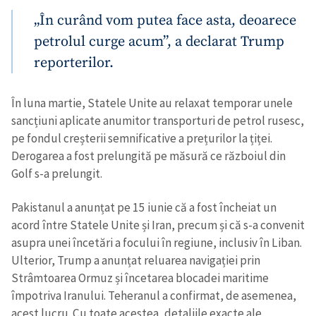
„În curând vom putea face asta, deoarece
petrolul curge acum”, a declarat Trump
reporterilor.
În luna martie, Statele Unite au relaxat temporar unele
sancțiuni aplicate anumitor transporturi de petrol rusesc,
pe fondul creșterii semnificative a prețurilor la țiței.
Derogarea a fost prelungită pe măsură ce războiul din
Golf s-a prelungit.
Pakistanul a anunțat pe 15 iunie că a fost încheiat un
acord între Statele Unite și Iran, precum și că s-a convenit
asupra unei încetări a focului în regiune, inclusiv în Liban.
Ulterior, Trump a anunțat reluarea navigației prin
Strâmtoarea Ormuz și încetarea blocadei maritime
împotriva Iranului. Teheranul a confirmat, de asemenea,
acest lucru. Cu toate acestea, detaliile exacte ale