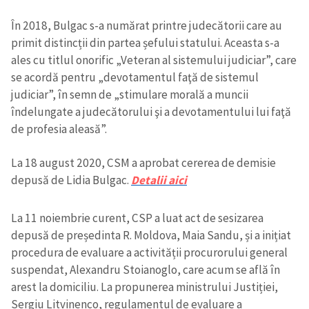
În 2018, Bulgac s-a numărat printre judecătorii care au
primit distincții din partea șefului statului. Aceasta s-a
ales cu titlul onorific „Veteran al sistemului judiciar”, care
se acordă pentru „devotamentul faţă de sistemul
judiciar”, în semn de „stimulare morală a muncii
îndelungate a judecătorului şi a devotamentului lui faţă
de profesia aleasă”.
La 18 august 2020, CSM a aprobat cererea de demisie
depusă de Lidia Bulgac.
Detalii aici
La 11 noiembrie curent, CSP a luat act de sesizarea
depusă de președinta R. Moldova, Maia Sandu, și a inițiat
procedura de evaluare a activității procurorului general
suspendat, Alexandru Stoianoglo, care acum se află în
arest la domiciliu. La propunerea ministrului Justiției,
Sergiu Litvinenco, regulamentul de evaluare a