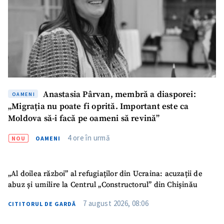
Anastasia Pârvan, membră a diasporei:
OAMENI
„Migrația nu poate fi oprită. Important este ca
Moldova să-i facă pe oameni să revină”
4 ore în urmă
NOU
OAMENI
„Al doilea război” al refugiaților din Ucraina: acuzații de
abuz și umilire la Centrul „Constructorul” din Chișinău
7 august 2026, 08:06
CITITORUL DE GARDĂ
SUSȚINE