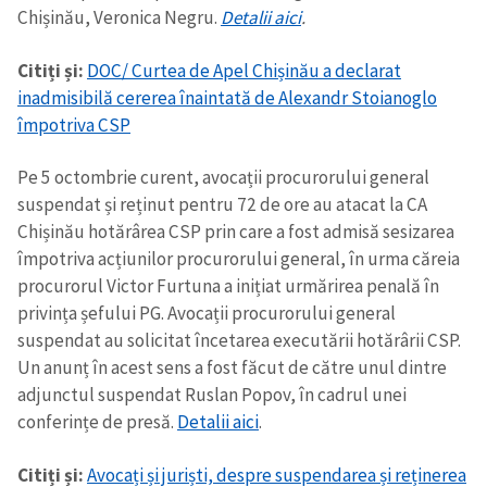
Chișinău, Veronica Negru.
Detalii aici
.
Citiți și:
DOC/ Curtea de Apel Chișinău a declarat
inadmisibilă cererea înaintată de Alexandr Stoianoglo
împotriva CSP
Pe 5 octombrie curent, avocații procurorului general
suspendat și reținut pentru 72 de ore au atacat la CA
Chișinău hotărârea CSP prin care a fost admisă sesizarea
împotriva acțiunilor procurorului general, în urma căreia
procurorul Victor Furtuna a inițiat urmărirea penală în
privința șefului PG. Avocații procurorului general
suspendat au solicitat încetarea executării hotărârii CSP.
Un anunț în acest sens a fost făcut de către unul dintre
adjunctul suspendat Ruslan Popov, în cadrul unei
conferințe de presă.
Detalii aici
.
Citiți și:
Avocați și juriști, despre suspendarea și reținerea