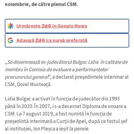
noiembrie, de către plenul CSM.
Urmărește
ZdG
în Google News
Adaugă
ZdG
ca sursă preferată
„
Se desemnează ex-judecătorul Bulgac Lidia în calitate de
membru în Comisia de evaluare a performanțelor
procurorului general
”, a declarat președintele interimar al
CSM, Dorel Musteață.
Lidia Bulgac a activat în funcția de judecător din 1993
până în 2020. În 2007, i s-a decernat Diploma de onoare a
CSM. La 7 august 2019, a fost numită în funcția de
președintă interimară a Curții de Apel, după ce fostul șef
al instituției, Ion Pleșca a ieșit la pensie.