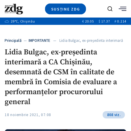
SUSȚINE ZDG
+1
Caută
+2
29
°C
, Chișinău
€
20.05
$
17.37
₽
0.214
Ştiri
+6
+3
Investigatii
Banii tăi
+7
Principală
—
IMPORTANTE
— Lidia Bulgac, ex-președinta interimară
Video
+1
a…
+1
+1
Lidia Bulgac, ex-președinta
Special
interimară a CA Chișinău,
Blog
+2
+1
ZdGust
desemnată de CSM în calitate de
+1
membră în Comisia de evaluare a
performanțelor procurorului
general
18 noiembrie 2021, 07:08
808 viz.