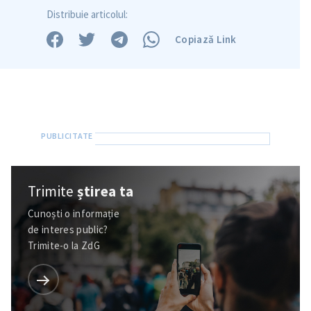
Distribuie articolul:
Copiază Link
Trimite
știrea ta
Cunoști o informație
de interes public?
Trimite-o la ZdG