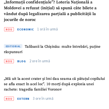
„Informații confidențiale”? Loteria Națională a
Moldovei a refuzat (inițial) să spună câte bilete a
vândut după legalizarea parțială a publicității la
jocurile de noroc
1 oră în urmă
NOU
ECONOMIC
ȘTIREA MEA
Talibanii la Chișinău: multe întrebări, puține
EDITORIAL
răspunsuri
Titlu știre
+ Adaugă titlu
2 ore în urmă
NOU
BLOG
Fotografie
+ Încarcă imagine
„Mă uit la acest crater și îmi dau seama că pătuțul copilului
se afla exact în acel loc”. 10 morți după explozia unei
Link media
+ Link media
rachete: tragedia familiei Voronov
3 ore în urmă
NOU
EXTERN
Mesajul știrei
+ Mesajul știrei