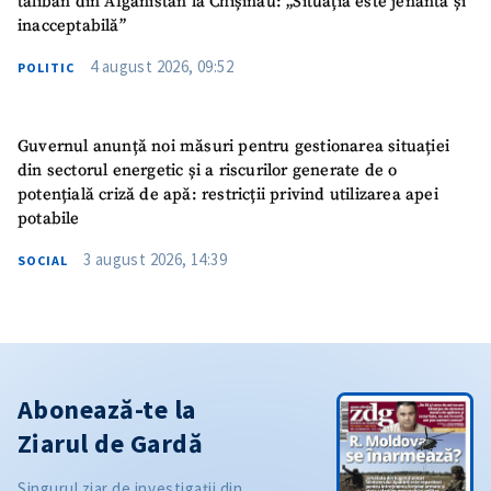
taliban din Afganistan la Chișinău: „Situația este jenantă și
inacceptabilă”
4 august 2026, 09:52
POLITIC
Guvernul anunță noi măsuri pentru gestionarea situației
din sectorul energetic și a riscurilor generate de o
potențială criză de apă: restricții privind utilizarea apei
potabile
3 august 2026, 14:39
SOCIAL
Abonează-te la
Ziarul de Gardă
Singurul ziar de investigații din