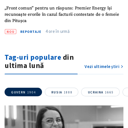
„Front comun” pentru un răspuns: Premier Energy își
recunoaște erorile în cazul facturii contestate de o femeie
CONTACT SURSĂ
din Pitușca
Sursă anonimă
4 ore în urmă
NOU
REPORTAJE
Nume
+ Numele meu
Tag-uri populare
din
Email
+ Emailul meu
ultima lună
Vezi ultimele știri
Telefon
+ Telefon personal
Am citit și sunt de
acord cu
politica de
GUVERN
1904
RUSIA
1888
UCRAINA
1665
confidențialitate
.
TRIMITE ȘTIREA