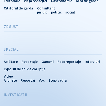
Editoriale
Viața redacției
Gastronomie
Arta de gardă
Cititorul de gardă
Consultant
juridic
politic
social
ZDGUST
SPECIAL
Abilitare
Reportaje
Oameni
Fotoreportaje
Interviuri
Expo 30 de ani de corupție
Video
Anchete
Reportaj
Vox
Stop-cadru
INVESTIGATII