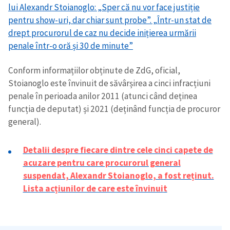
lui Alexandr Stoianoglo: „Sper că nu vor face justiție
pentru show-uri, dar chiar sunt probe”. „Într-un stat de
drept procurorul de caz nu decide inițierea urmării
penale într-o oră și 30 de minute”
Trimite o informație
Despre ZdG
Conform informațiilor obținute de ZdG, oficial,
in English
на русском
Stoianoglo este învinuit de săvârșirea a cinci infracțiuni
penale în perioada anilor 2011 (atunci când deținea
funcția de deputat) și 2021 (deținând funcția de procuror
general).
Detalii despre fiecare dintre cele cinci capete de
acuzare pentru care procurorul general
suspendat, Alexandr Stoianoglo, a fost reținut.
Lista acțiunilor de care este învinui
t