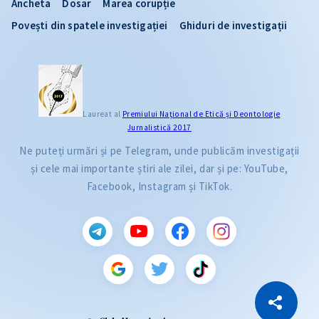
Ancheta
Dosar
Marea corupție
Povești din spatele investigației
Ghiduri de investigații
Laureat al
Premiului Naţional de Etică și Deontologie
Jurnalistică 2017
Ne puteți urmări și pe Telegram, unde publicăm investigații
și cele mai importante știri ale zilei, dar și pe: YouTube,
Facebook, Instagram și TikTok.
CITEȘTE
Citește articolul
Copiază Link