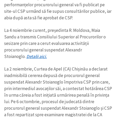
performanțelor procurorului general va fi publicat pe
site-ul CSP urmând să fie supus consultărilor publice, iar
abia după asta să fie aprobat de CSP.
La 4 noiembrie curent, președinta R. Moldova, Maia
Sandu a transmis Consiliului Superior al Procurorilor o
sesizare prin care a cerut evaluarea activității
procurorului general suspendat Alexandr
Stoianoglo.
Detalii aici.
La 2 noiembrie, Curtea de Apel (CA) Chișinău a declarat
inadmisibilă cererea depusă de procurorul general
suspendat Alexandr Stoianoglo împotriva CSP prin care,
prin intermediul avocaților săi, a contestat hotărârea CSP
în urma căreia a fost inițiată urmărirea penală în privința
lui. Pe 6 octombrie, procesul de judecată dintre
procurorul general suspendat Alexandr Stoianoglo și CSP
a fost repartizat spre examinare magistratei de la CA