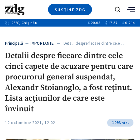
SUSȚINE ZDG
+4
Caută
+1
23
°C
, Chișinău
€
20.05
$
17.37
₽
0.214
Ştiri
+13
+10
Investigatii
Banii tăi
+3
Principală
—
IMPORTANTE
— Detalii despre fiecare dintre cele…
Video
Detalii despre fiecare dintre cele
Special
cinci capete de acuzare pentru care
Blog
+1
ZdGust
procurorul general suspendat,
Alexandr Stoianoglo, a fost reținut.
Lista acțiunilor de care este
învinuit
12 octombrie 2021, 12:02
1093 viz.