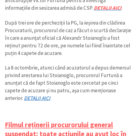
anticorupție Victor Furtună pentru a investiga
informațiile din sesizarea admisă de CSP.
DETALII AICI
Sursă anonimă
După trei ore de percheziții la PG, la ieșirea din clădirea
Nume
+ Numele meu
Procuraturii, procurorul de caz a făcut o scurtă declarație
în care a anunțat oficial că Alexandr Stoianoglo a fost
Email
+ Emailul meu
reținut pentru 72 de ore, pe numele lui fiind înaintate cel
puțin 4 capete de acuzare.
Telefon
+ Telefon personal
La 8 octombrie, atunci când acuzatorul a depus demersul
Am citit și sunt de
privind arestarea lui Stoianoglo, procurorul Furtună a
acord cu
politica de
anunțat că de fapt Stoianoglo este cercetat pe cinci
confidențialitate
.
capete de acuzare și nu patru, așa cum menționase
TRIMITE ȘTIREA
anterior.
DETALII AICI
Filmul reținerii procurorului general
suspendat: toate acțiunile au avut loc în