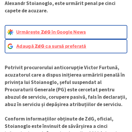
Alexandr Stoianoglo, este urmărit penal pe cinci
capete de acuzare.
Urmărește
ZdG
în Google News
Adaugă
ZdG
ca sursă preferată
Potrivit procurorului anticorupție Victor Furtună,
acuzatorul care a dispus inițierea urmăririi penală în
privința lui Stoianoglo, șeful suspendat al
Procuraturii Generale (PG) este cercetat pentru
abuzul de serviciu, corupere pasivă, fals în declarații,
abuz în serviciu și depășirea atribuțiilor de serviciu.
Conform informațiilor obținute de ZdG, oficial,
Stoianoglo este învinuit de săvârșirea a cinci