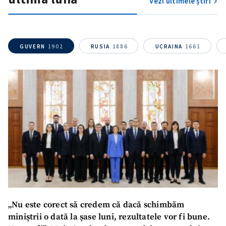
Vezi ultimele știri
GUVERN
1902
RUSIA
1886
UCRAINA
1661
„Nu este corect să credem că dacă schimbăm
miniștrii o dată la șase luni, rezultatele vor fi bune.