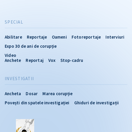
SPECIAL
Abilitare
Reportaje
Oameni
Fotoreportaje
Interviuri
Expo 30 de ani de corupție
Video
Anchete
Reportaj
Vox
Stop-cadru
INVESTIGATII
Ancheta
Dosar
Marea corupție
Povești din spatele investigației
Ghiduri de investigații