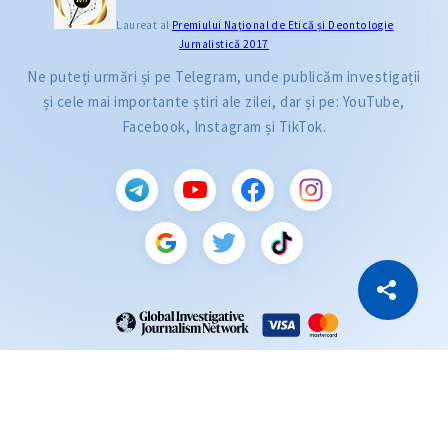
Laureat al
Premiului Naţional de Etică și Deontologie
Jurnalistică 2017
Ne puteți urmări și pe Telegram, unde publicăm investigații
și cele mai importante știri ale zilei, dar și pe: YouTube,
Facebook, Instagram și TikTok.
CITEȘTE
Citește articolul
Copiază Link
ZdG este membru al rețelei globale a jurnaliștilor de investigație (GIJN).
2004—2026 © Ziarul de Gardă.
Toate drepturile rezervate.
Dezvoltat de
SENSMEDIA