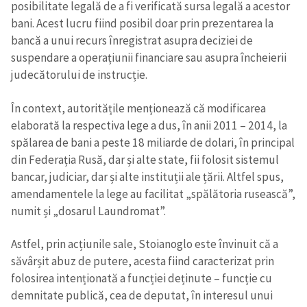
posibilitate legală de a fi verificată sursa legală a acestor
bani. Acest lucru fiind posibil doar prin prezentarea la
bancă a unui recurs înregistrat asupra deciziei de
suspendare a operațiunii financiare sau asupra încheierii
judecătorului de instrucție.
În context, autoritățile menționează că modificarea
elaborată la respectiva lege a dus, în anii 2011 – 2014, la
spălarea de bani a peste 18 miliarde de dolari, în principal
din Federația Rusă, dar și alte state, fii folosit sistemul
bancar, judiciar, dar și alte instituții ale țării. Altfel spus,
amendamentele la lege au facilitat „spălătoria rusească”,
numit și „dosarul Laundromat”.
Astfel, prin acțiunile sale, Stoianoglo este învinuit că a
săvârșit abuz de putere, acesta fiind caracterizat prin
folosirea intenționată a funcției deținute – funcție cu
demnitate publică, cea de deputat, în interesul unui