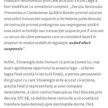
finanțării terorismului prin care articolul 14 din Lege a
fost modificat cu următorul conținut:
„Decizia Serviciului
Prevenirea și Combaterea Spălării Banilor privind sistarea
executării tranzacției suspecte și încheierea judecătorului
de instrucție privind prelungirea sau respingerea sistării
executării activității sau tranzacției suspecte pot fi atacate
cu recurs de către persoana care se consideră lezată în
drepturi în modul stabilit de legislație,
având efect
suspensiv
”.
Astfel, Stoianoglo este învinuit că prin acțiunea lui, mai
exact aprobarea raportului la aceasta lege – ulterior
legea fiind votată în lectură finală, a permis persoanelor
din grupul cu care Stoianoglo este acuzat că acționa,
aceștia fiind și reprezentanți ai unor companii
nerezidente, a căror conturi bancare au fost blocate prin
decizia SPCSB, să deblocheze conturile și să scoată/să
transfere banii deținuți spre destinațiile dorite, fără