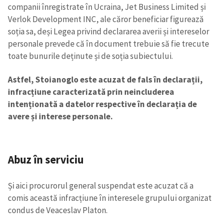
companii înregistrate în Ucraina, Jet Business Limited și
Verlok Development INC, ale căror beneficiar figurează
soția sa, deși Legea privind declararea averii și intereselor
Trimite o informație
Despre ZdG
personale prevede că în document trebuie să fie trecute
in English
на русском
toate bunurile deținute și de soția subiectului.
Astfel, Stoianoglo este acuzat de fals în declarații,
infracțiune caracterizată prin neincluderea
intenționată a datelor respective în declarația de
avere și interese personale.
Abuz în serviciu
Și aici procurorul general suspendat este acuzat că a
comis această infracțiune în interesele grupului organizat
condus de Veaceslav Platon.