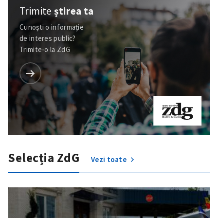
Trimite
știrea ta
Cunoști o informație
de interes public?
Trimite-o la ZdG
Selecția ZdG
Vezi toate
SUSȚINE