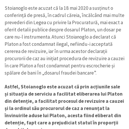
Stoianoglo este acuzat că la 18 mai 2020 a susținut o
conferință de presă, în cadrul căreia, încălcând mai multe
prevederi din Legea cu privire la Procuratură, mai exact a
oferit detalii publice despre dosarul Platon, un dosar pe
care nu-l instrumenta. Atunci Stoianoglo a declarat că
Platon a fost condamnat ilegal, nefiindu-i acceptată
cererea de revizuire, iar în urma acestor declarații
procurorii de caz au inițiat procedura de revizuire a cauzei
în care Platon a fost condamnat pentru escrocherie și
spălare de bani în „dosarul fraudei bancare”.
Astfel, Stoianoglo este acuzat că prin acțiunile sale
și situația de serviciu a facilitat eliberarea lui Platon
din detenție, a facilitat procesul de revizuire a cauzei
și la ordinul său procurorul de caz a renunțat la
învinuirile aduse lui Platon, acesta fiind eliberat din
detenție, fapt care a prejudiciat statul în proporții