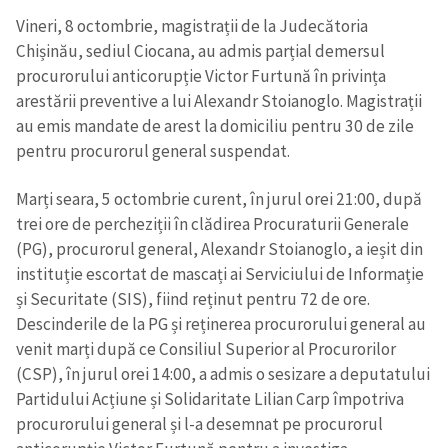
Vineri, 8 octombrie, magistrații de la Judecătoria
Chișinău, sediul Ciocana, au admis parțial demersul
procurorului anticorupție Victor Furtună în privința
arestării preventive a lui Alexandr Stoianoglo. Magistrații
ȘTIREA MEA
au emis mandate de arest la domiciliu pentru 30 de zile
pentru procurorul general suspendat.
Titlu știre
+ Adaugă titlu
Marți seara, 5 octombrie curent, în jurul orei 21:00, după
Fotografie
+ Încarcă imagine
trei ore de percheziții în clădirea Procuraturii Generale
(PG), procurorul general, Alexandr Stoianoglo, a ieșit din
instituție escortat de mascați ai Serviciului de Informație
Link media
+ Link media
și Securitate (SIS), fiind reținut pentru 72 de ore.
Descinderile de la PG și reținerea procurorului general au
venit marți după ce Consiliul Superior al Procurorilor
(CSP), în jurul orei 14:00, a admis o sesizare a deputatului
Mesajul știrei
+ Mesajul știrei
Partidului Acțiune și Solidaritate Lilian Carp împotriva
procurorului general și l-a desemnat pe procurorul
CONTACT SURSĂ