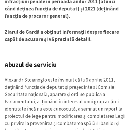
infracțiuni penale în perioada anilor 2011 (atunci
când deținea funcția de deputat) și 2021 (deținând
funcția de procuror general).
Ziarul de Gardă a obținut informații despre fiecare
capăt de acuzare și vă prezintă detalii.
Abuzul de serviciu
Alexandr Stoianoglo este învinuit că la 6 aprilie 2011,
deținând funcția de deputat și președinte al Comisiei
Securitate națională, apărare și ordine publică a
Parlamentului, acționând în interesul unui grup a cărei
identitate încă nu este cunoscută, a semnat un raport la
proiectul de lege pentru modificarea și completarea Legii
cu privire la prevenirea și combaterea spălării banilor și