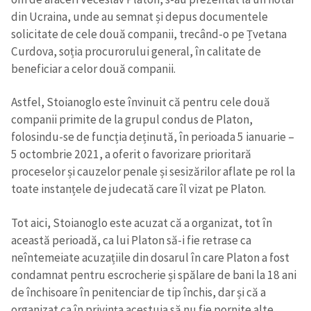
din Ucraina, unde au semnat și depus documentele
solicitate de cele două companii, trecând-o pe Țvetana
Curdova, soția procurorului general, în calitate de
beneficiar a celor două companii.
Astfel, Stoianoglo este învinuit că pentru cele două
companii primite de la grupul condus de Platon,
folosindu-se de funcția deținută, în perioada 5 ianuarie –
5 octombrie 2021, a oferit o favorizare prioritară
proceselor și cauzelor penale și sesizărilor aflate pe rol la
toate instanțele de judecată care îl vizat pe Platon.
Tot aici, Stoianoglo este acuzat că a organizat, tot în
această perioadă, ca lui Platon să-i fie retrase ca
neîntemeiate acuzațiile din dosarul în care Platon a fost
condamnat pentru escrocherie și spălare de bani la 18 ani
de închisoare în penitenciar de tip închis, dar și că a
organizat ca în privința acestuia să nu fie pornite alte