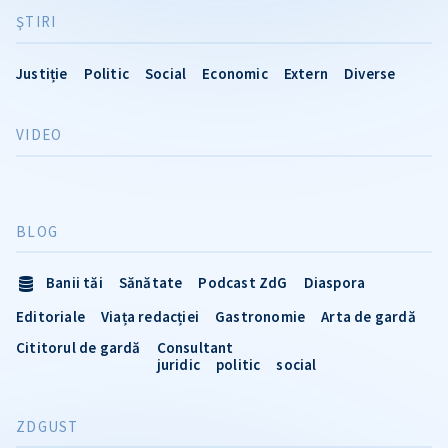
ŞTIRI
Justiție
Politic
Social
Economic
Extern
Diverse
VIDEO
BLOG
Banii tăi
Sănătate
Podcast ZdG
Diaspora
Editoriale
Viața redacției
Gastronomie
Arta de gardă
Cititorul de gardă
Consultant
juridic
politic
social
ZDGUST