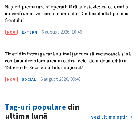
Nașteri premature și operații fără anestezie: cu ce orori s-
au confruntat viitoarele mame din Donbasul aflat pe linia
frontului
ȘTIREA MEA
6 august 2026, 10:46
NOU
EXTERN
Titlu știre
+ Adaugă titlu
Tineri din întreaga țară au învățat cum să recunoască și să
Fotografie
+ Încarcă imagine
combată dezinformarea în cadrul celei de-a doua ediții a
Taberei de Reziliență Informațională
Link media
+ Link media
6 august 2026, 09:43
NOU
SOCIAL
Mesajul știrei
+ Mesajul știrei
Tag-uri populare
din
ultima lună
Vezi ultimele știri
CONTACT SURSĂ
Sursă anonimă