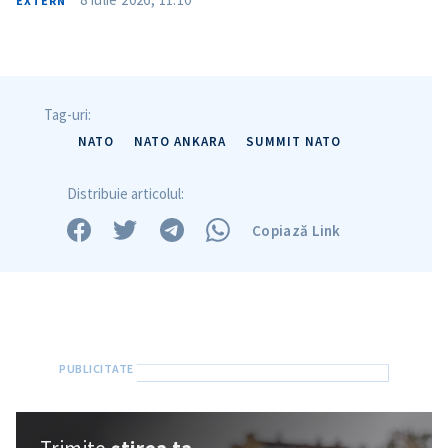
EXTERN
Trimite o informație
Despre ZdG
in English
на русском
Tag-uri:
NATO
NATO ANKARA
SUMMIT NATO
Distribuie articolul:
Copiază Link