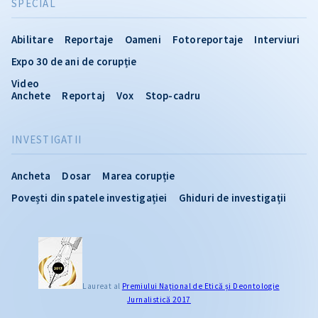
SPECIAL
Abilitare
Reportaje
Oameni
Fotoreportaje
Interviuri
Expo 30 de ani de corupție
Video
Anchete
Reportaj
Vox
Stop-cadru
INVESTIGATII
Ancheta
Dosar
Marea corupție
Povești din spatele investigației
Ghiduri de investigații
Laureat al
Premiului Naţional de Etică și Deontologie
Jurnalistică 2017