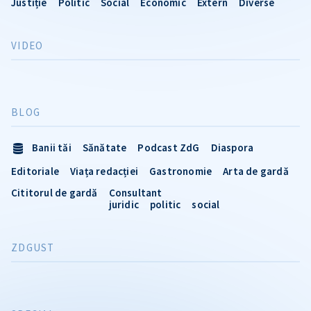
Justiție
Politic
Social
Economic
Extern
Diverse
VIDEO
BLOG
Banii tăi
Sănătate
Podcast ZdG
Diaspora
Editoriale
Viața redacției
Gastronomie
Arta de gardă
Cititorul de gardă
Consultant
juridic
politic
social
ZDGUST