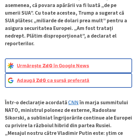
asemenea, că povara apărării va fi luată „de pe
umerii SUA”. Cu toate acestea, Trump a sugerat că
SUA plătesc „miliarde de dolari prea mult” pentru a
asigura securitatea Europei. „Am fost tratați
nedrept. Plătim disproporționat”, a declarat el
reporterilor.
Urmărește
ZdG
în Google News
Adaugă
ZdG
ca sursă preferată
Într-o declarație acordată
CNN
în marja summitului
NATO, ministrul polonez de externe, Radosław
Sikorski, a subliniat îngrijorările continue ale Europei
cu privire la războiul hibrid din partea Rusiei.
„Mesajul nostru către Vladimir Putin este: știm ce