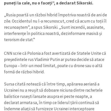
puneți la cale, nu o faceți”, a declarat Sikorski.
„Rusia poartă un război hibrid împotriva noastră de ani de
zile. Occidentul nu l-a recunoscut, cred că acum cu toții îl
recunoaștem”, a spus Sikorski. „Sunt incendii, asasinate,
interferențe în politica noastră, dezinformare masivă și
terorism de stat.”
CNN scrie că Polonia a fost avertizată de Statele Unite că
președintele rus Vladimir Putin ar putea decide să atace
Europa – într-un mod limitat, poate cu drone sau o altă
formă de război hibrid.
Sursa citată notează că între timp, apărarea aeriană a
Ucrainei nu a reușit să doboare niciuna dintre rachetele
balistice rusești lansate asupra ei peste noapte, a
declarat armata sa, în timp ce liderul țării continuă să
îndemne aliații să furnizeze Ucrainei interceptoare