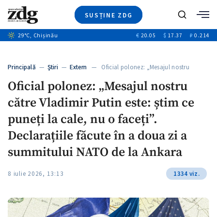
SUSȚINE ZDG
+4
Caută
29
°C
, Chișinău
€
20.05
$
17.37
₽
0.214
Ştiri
+12
+12
Investigatii
Banii tăi
+1
+4
Principală
—
Ştiri
—
Extern
— Oficial polonez: „Mesajul nostru
Video
către…
Oficial polonez: „Mesajul nostru
Special
către Vladimir Putin este: știm ce
Blog
+1
ZdGust
puneți la cale, nu o faceți”.
Declarațiile făcute în a doua zi a
summitului NATO de la Ankara
8 iulie 2026, 13:13
1334 viz.