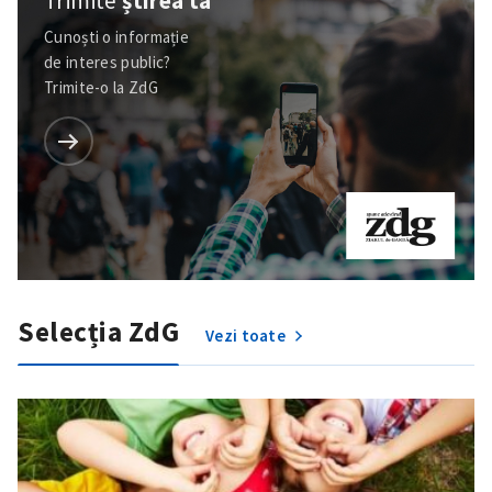
Trimite
știrea ta
Cunoști o informație
de interes public?
Trimite-o la ZdG
Selecția ZdG
Vezi toate