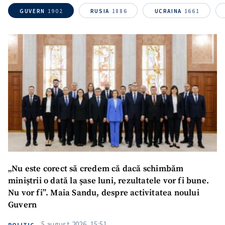
GUVERN
1902
RUSIA
1886
UCRAINA
1661
Nume
+ Numele meu
Email
+ Emailul meu
Telefon
+ Telefon personal
Am citit și sunt de
acord cu
politica de
confidențialitate
.
TRIMITE ȘTIREA
„Nu este corect să credem că dacă schimbăm
miniștrii o dată la șase luni, rezultatele vor fi bune.
Nu vor fi”. Maia Sandu, despre activitatea noului
Guvern
5 august 2026, 15:51
POLITIC