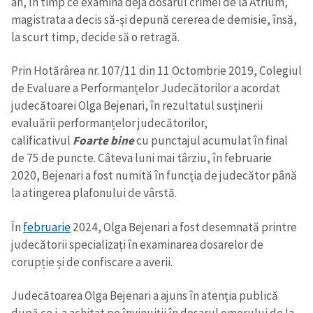
an, în timp ce examina deja dosarul crimei de la Atrium,
magistrata a decis să-și depună cererea de demisie, însă,
la scurt timp, decide să o retragă.
Prin Hotărârea nr. 107/11 din 11 Octombrie 2019, Colegiul
de Evaluare a Performanțelor Judecătorilor a acordat
judecătoarei Olga Bejenari, în rezultatul susținerii
evaluării performanțelor judecătorilor,
calificativul
Foarte bine
cu punctajul acumulat în final
de 75 de puncte. Câteva luni mai târziu, în februarie
2020, Bejenari a fost numită în funcția de judecător până
la atingerea plafonului de vârstă.
În
februarie
2024, Olga Bejenari a fost desemnată printre
judecătorii specializați în examinarea dosarelor de
corupție și de confiscare a averii.
Judecătoarea Olga Bejenari a ajuns în atenția publică