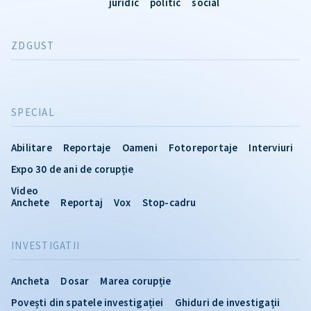
juridic
politic
social
ZDGUST
SPECIAL
Abilitare
Reportaje
Oameni
Fotoreportaje
Interviuri
Expo 30 de ani de corupție
Video
Anchete
Reportaj
Vox
Stop-cadru
INVESTIGATII
Ancheta
Dosar
Marea corupție
Povești din spatele investigației
Ghiduri de investigații