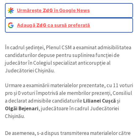
Urmărește
ZdG
în Google News
Adaugă
ZdG
ca sursă preferată
În cadrul ședinței, Plenul CSM a examinat admisibilitatea
candidaturilor depuse pentru suplinirea funcției de
judecător în Colegiul specializat anticorupție al
Judecătoriei Chișinău.
Urmare a examinării materialelor prezentate, cu 11 voturi
pro și 0 voturi împotrivă ale membrilor prezenți, Consiliul
a declarat admisibile candidaturile
Lilianei Cușcă
și
Olgăi Bejenari
, judecătoare în cadrul Judecătoriei
Chișinău.
De asemenea, s-a dispus transmiterea materialelor către