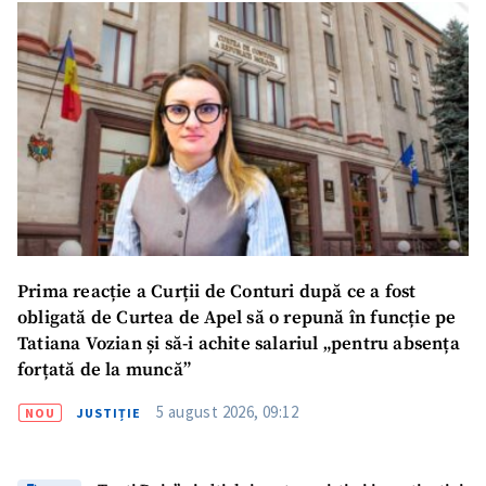
Prima reacție a Curții de Conturi după ce a fost
obligată de Curtea de Apel să o repună în funcție pe
Tatiana Vozian și să-i achite salariul „pentru absența
forțată de la muncă”
5 august 2026, 09:12
NOU
JUSTIȚIE
ȘTIREA MEA
Titlu știre
+ Adaugă titlu