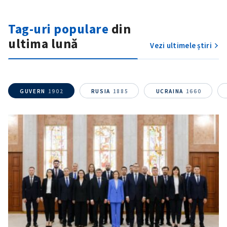
Telefon
+ Telefon personal
Tag-uri populare
din
Am citit și sunt de
acord cu
politica de
ultima lună
Vezi ultimele știri
confidențialitate
.
TRIMITE ȘTIREA
GUVERN
1902
RUSIA
1885
UCRAINA
1660