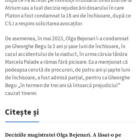
după ce i-a achitat pe învinuiții în dosarul omorului de la
Atrium sau a luat decizia rejudecării dosarului în care
Platon a fost condamnat la 18 ani de închisoare, după ce
CSJ a respins solicitarea avocaților.
De asemenea, în mai 2023, Olga Bejenari l-a condamnat
pe Gheorghe Begu la 3 ani și șase luni de închisoare, în
cazul accidentului de la viaduct, în urma căruia tânăra
Marcela Palade a rămas fără picioare. Ea a menționat că
pedeapsa cerută de procurori, de patru ani și șapte luni
Trimite o informație
Despre ZdG
de închisoare, a fost admisă parțial, pentru ca Gheorghe
in English
на русском
Begu „în termen de trei ani să întoarcă prejudiciul”
cauzat tinerei.
Citește și
Deciziile magistratei Olga Bejenari. A lăsat-o pe