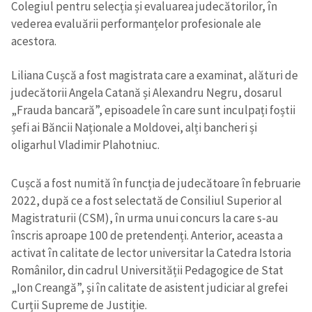
Colegiul pentru selecția și evaluarea judecătorilor, în
vederea evaluării performanțelor profesionale ale
acestora.
Liliana Cușcă a fost magistrata care a examinat, alături de
judecătorii Angela Catană și Alexandru Negru, dosarul
„Frauda bancară”, episoadele în care sunt inculpați foștii
șefi ai Băncii Naționale a Moldovei, alți bancheri și
oligarhul Vladimir Plahotniuc.
Cușcă a fost numită în funcția de judecătoare în februarie
2022, după ce a fost selectată de Consiliul Superior al
Magistraturii (CSM), în urma unui concurs la care s-au
înscris aproape 100 de pretendenți. Anterior, aceasta a
activat în calitate de lector universitar la Catedra Istoria
Românilor, din cadrul Universității Pedagogice de Stat
„Ion Creangă”, și în calitate de asistent judiciar al grefei
Curții Supreme de Justiție.