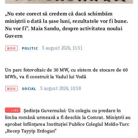
„Nu este corect să credem că dacă schimbăm
miniștrii o dată la șase luni, rezultatele vor fi bune.
Nu vor fi”. Maia Sandu, despre activitatea noului
Guvern
5 august 2026, 15:51
NOU
POLITIC
Un parc fotovoltaic de 30 MW, cu sistem de stocare de 60
SUSȚINE
MWh, va fi construit la Vadul lui Vodă
5 august 2026, 10:58
NOU
SOCIAL
Ședința Guvernului: Un colegiu cu predare în
LIVE
limba română urmează a fi deschis la Comrat. Miniștrii au
aprobat înființarea Instituției Publice Colegiul Moldo-Turc
„Recep Tayyip Erdogan”