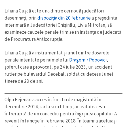
Liliana Cușcă este una dintre cei nouă judecători
desemnați, prin
dispoziția din 20 februarie
a președinta
interimară a Judecătoriei Chișinău, Livia Mitrofan, să
examineze cauzele penale trimise în instanța de judecată
de Procuratura Anticorupție.
Liliana Cușcă a instrumentat și unul dintre dosarele
penale intentate pe numele lui
Dragomir Popovici
,
șoferul care a provocat, pe 24 iulie 2023, un accident
rutier pe bulevardul Decebal, soldat cu decesul unei
tinere de 29 de ani.
Olga Bejenari a acces în funcția de magistrată în
decembrie 2014, iar la scurt timp, activitatea este
întreruptă de un concediu pentru îngrijirea copilului. A
revenit în funcție în februarie 2018. În toamna aceluiași