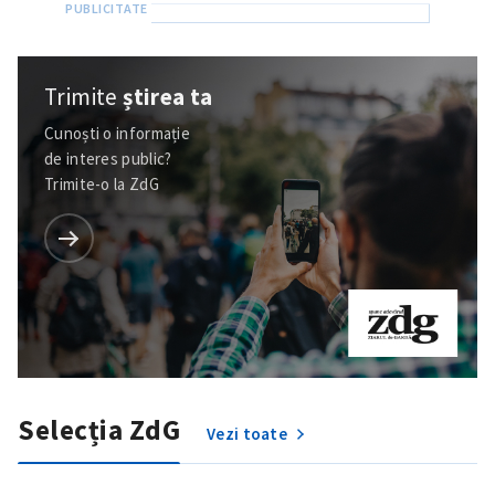
Trimite
știrea ta
Cunoști o informație
de interes public?
Trimite-o la ZdG
Selecția ZdG
Vezi toate