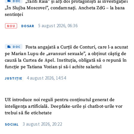
„Tanti Raia” și alți doi protagoniști ai investigației
DOC
„În Slujba Moscovei”, condamnați. Ancheta ZdG – la baza
Fotografie
+ Încarcă imagine
sentinței
5 august 2026, 06:36
NOU
DOSAR
Link media
+ Link media
Fosta angajată a Curții de Conturi, care l-a acuzat
DOC
pe Marian Lupu de „avansuri sexuale”, a obținut câștig de
Mesajul știrei
+ Mesajul știrei
cauză la Curtea de Apel. Instituția, obligată să o repună în
funcție pe Tatiana Vozian și să-i achite salariul
4 august 2026, 14:54
CONTACT SURSĂ
JUSTIȚIE
Sursă anonimă
UE introduce noi reguli pentru conținutul generat de
Nume
+ Numele meu
inteligența artificială. Deepfake-urile și chatbot-urile vor
trebui să fie etichetate
Email
+ Emailul meu
3 august 2026, 20:22
SOCIAL