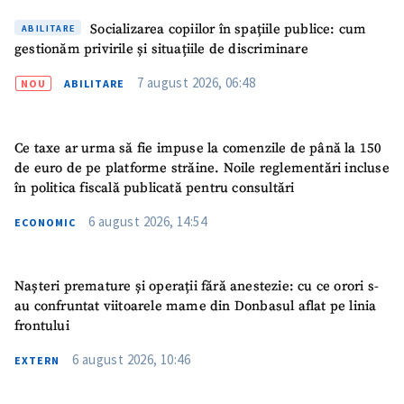
Socializarea copiilor în spațiile publice: cum
ABILITARE
gestionăm privirile și situațiile de discriminare
7 august 2026, 06:48
NOU
ABILITARE
Ce taxe ar urma să fie impuse la comenzile de până la 150
de euro de pe platforme străine. Noile reglementări incluse
în politica fiscală publicată pentru consultări
6 august 2026, 14:54
ECONOMIC
Nașteri premature și operații fără anestezie: cu ce orori s-
au confruntat viitoarele mame din Donbasul aflat pe linia
ȘTIREA MEA
frontului
6 august 2026, 10:46
Titlu știre
+ Adaugă titlu
EXTERN