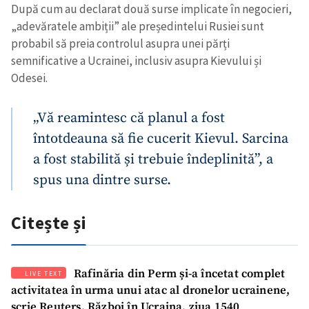
După cum au declarat două surse implicate în negocieri,
„adevăratele ambiții” ale președintelui Rusiei sunt
probabil să preia controlul asupra unei părți
semnificative a Ucrainei, inclusiv asupra Kievului și
Odesei.
„Vă reamintesc că planul a fost
întotdeauna să fie cucerit Kievul. Sarcina
a fost stabilită și trebuie îndeplinită”, a
spus una dintre surse.
Citește și
Rafinăria din Perm și-a încetat complet
LIVE TEXT
activitatea în urma unui atac al dronelor ucrainene,
scrie Reuters. Război în Ucraina, ziua 1540