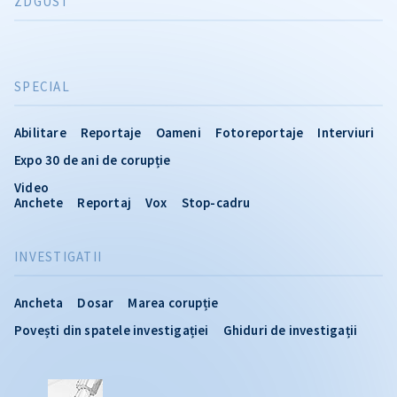
ZDGUST
SPECIAL
Abilitare
Reportaje
Oameni
Fotoreportaje
Interviuri
Expo 30 de ani de corupție
Video
Anchete
Reportaj
Vox
Stop-cadru
INVESTIGATII
Ancheta
Dosar
Marea corupție
Povești din spatele investigației
Ghiduri de investigații