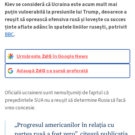
Kiev se consideră că Ucraina este acum mult mai
puțin vulnerabilă la presiunile lui Trump, deoarece a
reușit să oprească ofensiva rusă și lovește cu succes
ținte aflate adânc în spatele liniilor rusești, potrivit
BBC
.
Urmărește
ZdG
în Google News
Adaugă
ZdG
ca sursă preferată
Oficialii ucraineni sunt nemulțumiți de faptul că
președintele SUA nu a reușit să determine Rusia să facă
vreo concesie.
„Progresul americanilor în relația cu
partea rusă a fost zero”, citează publicația