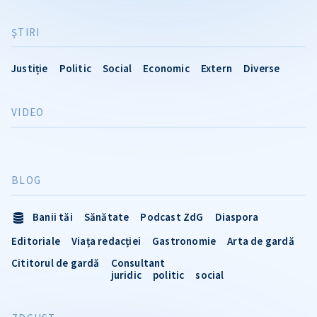
ŞTIRI
Justiție
Politic
Social
Economic
Extern
Diverse
VIDEO
BLOG
Banii tăi
Sănătate
Podcast ZdG
Diaspora
Editoriale
Viața redacției
Gastronomie
Arta de gardă
Cititorul de gardă
Consultant
juridic
politic
social