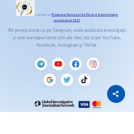
Laureat al
Premiului Naţional de Etică și Deontologie
Jurnalistică 2017
Ne puteți urmări și pe Telegram, unde publicăm investigații
și cele mai importante știri ale zilei, dar și pe: YouTube,
Facebook, Instagram și TikTok.
CITEȘTE
Citește articolul
Copiază Link
ZdG este membru al rețelei globale a jurnaliștilor de investigație (GIJN).
2004—2026 © Ziarul de Gardă.
Toate drepturile rezervate.