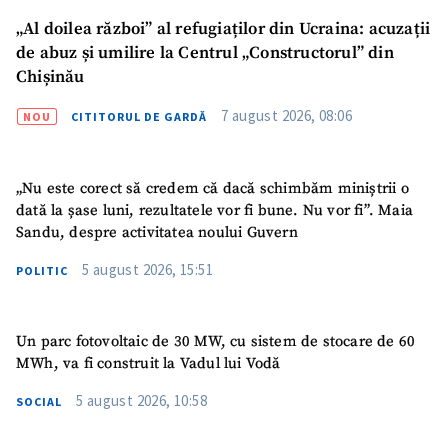
Am citit și sunt de
„Al doilea război” al refugiaților din Ucraina: acuzații
acord cu
politica de
de abuz și umilire la Centrul „Constructorul” din
confidențialitate
.
Chișinău
TRIMITE ȘTIREA
7 august 2026, 08:06
NOU
CITITORUL DE GARDĂ
„Nu este corect să credem că dacă schimbăm miniștrii o
dată la șase luni, rezultatele vor fi bune. Nu vor fi”. Maia
Sandu, despre activitatea noului Guvern
5 august 2026, 15:51
POLITIC
Un parc fotovoltaic de 30 MW, cu sistem de stocare de 60
MWh, va fi construit la Vadul lui Vodă
5 august 2026, 10:58
SOCIAL