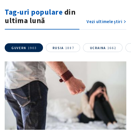
Fotografie
+ Încarcă imagine
Tag-uri populare
din
ultima lună
Link media
+ Link media
Vezi ultimele știri
Mesajul știrei
+ Mesajul știrei
GUVERN
1903
RUSIA
1887
UCRAINA
1662
CONTACT SURSĂ
Sursă anonimă
Nume
+ Numele meu
Email
+ Emailul meu
Telefon
+ Telefon personal