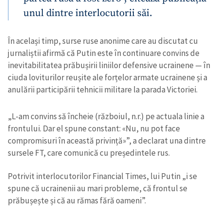
unul dintre interlocutorii săi.
În același timp, surse ruse anonime care au discutat cu
jurnaliștii afirmă că Putin este în continuare convins de
inevitabilitatea prăbușirii liniilor defensive ucrainene — în
ciuda loviturilor reușite ale forțelor armate ucrainene și a
anulării participării tehnicii militare la parada Victoriei.
„L-am convins să încheie (războiul, n.r.) pe actuala linie a
frontului. Dar el spune constant: «Nu, nu pot face
compromisuri în această privință»”, a declarat una dintre
sursele FT, care comunică cu președintele rus.
Potrivit interlocutorilor Financial Times, lui Putin „i se
spune că ucrainenii au mari probleme, că frontul se
prăbușește și că au rămas fără oameni”.