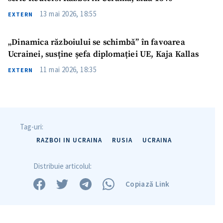
13 mai 2026, 18:55
EXTERN
„Dinamica războiului se schimbă” în favoarea
Ucrainei, susține șefa diplomației UE, Kaja Kallas
11 mai 2026, 18:35
EXTERN
Tag-uri:
RAZBOI IN UCRAINA
RUSIA
UCRAINA
Distribuie articolul:
Copiază Link
Trimite o informație
Despre ZdG
in English
на русском