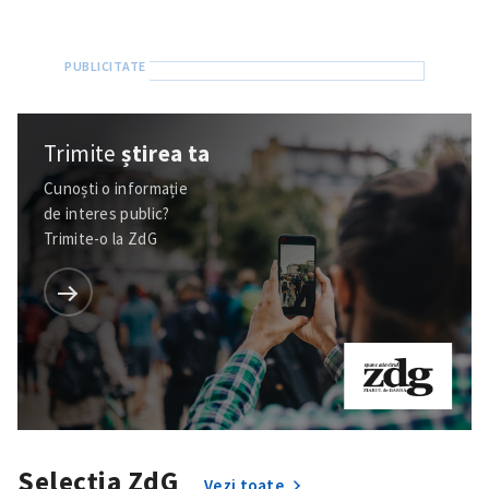
Trimite
știrea ta
Cunoști o informație
de interes public?
Trimite-o la ZdG
Selecția ZdG
Vezi toate