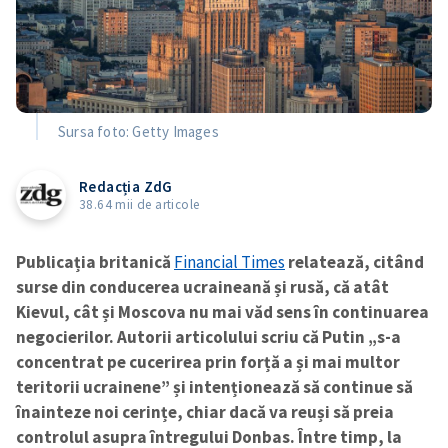
Sursa foto: Getty Images
Redacția ZdG
38.64 mii de articole
Publicația britanică
Financial Times
relatează, citând
surse din conducerea ucraineană și rusă, că atât
Kievul, cât și Moscova nu mai văd sens în continuarea
negocierilor. Autorii articolului scriu că Putin „s-a
concentrat pe cucerirea prin forță a și mai multor
teritorii ucrainene” și intenționează să continue să
înainteze noi cerințe, chiar dacă va reuși să preia
controlul asupra întregului Donbas. Între timp, la