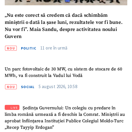
„Nu este corect să credem că dacă schimbăm
miniștrii o dată la șase luni, rezultatele vor fi bune.
Nu vor fi”. Maia Sandu, despre activitatea noului
Guvern
11 ore în urmă
NOU
POLITIC
Un parc fotovoltaic de 30 MW, cu sistem de stocare de 60
MWh, va fi construit la Vadul lui Vodă
5 august 2026, 10:58
NOU
SOCIAL
Ședința Guvernului: Un colegiu cu predare în
LIVE
limba română urmează a fi deschis la Comrat. Miniștrii au
aprobat înființarea Instituției Publice Colegiul Moldo-Turc
SUSȚINE
„Recep Tayyip Erdogan”