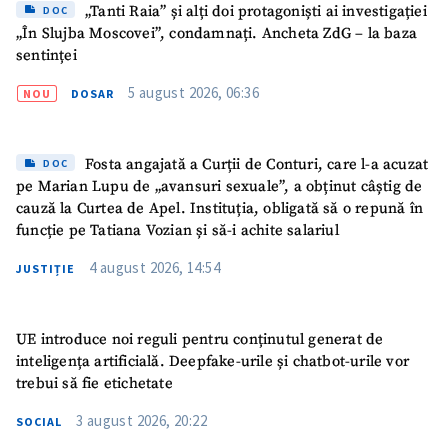
„Tanti Raia” și alți doi protagoniști ai investigației
DOC
„În Slujba Moscovei”, condamnați. Ancheta ZdG – la baza
sentinței
5 august 2026, 06:36
NOU
DOSAR
Fosta angajată a Curții de Conturi, care l-a acuzat
DOC
ȘTIREA MEA
pe Marian Lupu de „avansuri sexuale”, a obținut câștig de
cauză la Curtea de Apel. Instituția, obligată să o repună în
Titlu știre
+ Adaugă titlu
funcție pe Tatiana Vozian și să-i achite salariul
4 august 2026, 14:54
Fotografie
+ Încarcă imagine
JUSTIȚIE
Link media
+ Link media
UE introduce noi reguli pentru conținutul generat de
inteligența artificială. Deepfake-urile și chatbot-urile vor
trebui să fie etichetate
3 august 2026, 20:22
Mesajul știrei
+ Mesajul știrei
SOCIAL