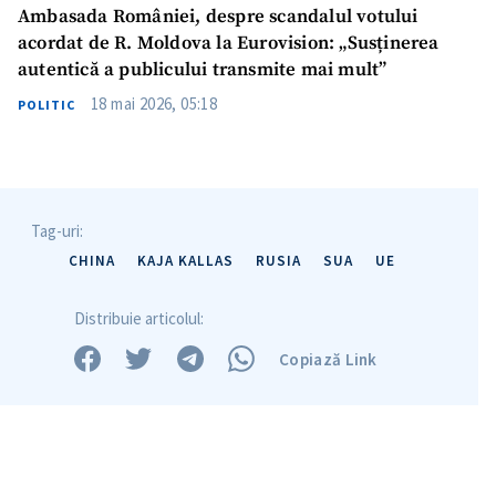
Ambasada României, despre scandalul votului
acordat de R. Moldova la Eurovision: „Susținerea
autentică a publicului transmite mai mult”
18 mai 2026, 05:18
POLITIC
Trimite o informație
Despre ZdG
in English
на русском
Tag-uri:
CHINA
KAJA KALLAS
RUSIA
SUA
UE
Distribuie articolul:
Copiază Link