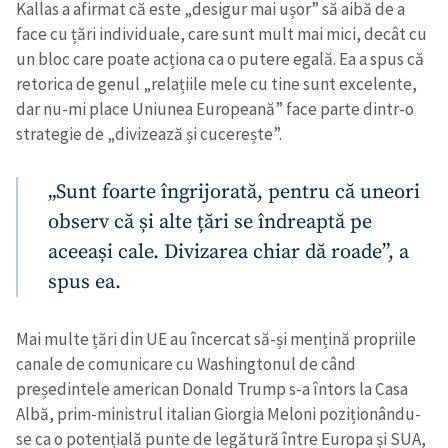
Kallas a afirmat că este „desigur mai ușor” să aibă de a
face cu țări individuale, care sunt mult mai mici, decât cu
un bloc care poate acționa ca o putere egală. Ea a spus că
retorica de genul „relațiile mele cu tine sunt excelente,
dar nu-mi place Uniunea Europeană” face parte dintr-o
strategie de „divizează și cucerește”.
„Sunt foarte îngrijorată, pentru că uneori
observ că și alte țări se îndreaptă pe
aceeași cale. Divizarea chiar dă roade”, a
spus ea.
Mai multe țări din UE au încercat să-și mențină propriile
canale de comunicare cu Washingtonul de când
președintele american Donald Trump s-a întors la Casa
Albă, prim-ministrul italian Giorgia Meloni poziționându-
se ca o potențială punte de legătură între Europa și SUA,