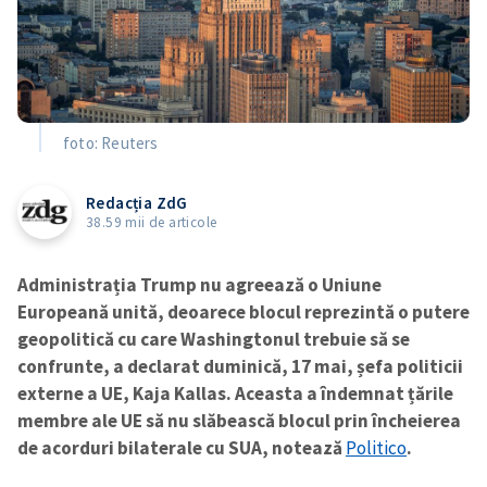
foto: Reuters
Redacția ZdG
38.59 mii de articole
Administrația Trump nu agreează o Uniune
Europeană unită, deoarece blocul reprezintă o putere
geopolitică cu care Washingtonul trebuie să se
confrunte, a declarat duminică, 17 mai, șefa politicii
externe a UE, Kaja Kallas. Aceasta a îndemnat țările
membre ale UE să nu slăbească blocul prin încheierea
de acorduri bilaterale cu SUA, notează
Politico
.