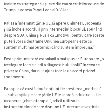
înainte ca strategia să eșueze din cauza criticilor aduse de
Trump la adresa Papei Leon al XIV-lea.
Kallas a îndemnat țările UE să apere Uniunea Europeană
și să încheie acorduri prin intermediul blocului, spunând
despre SUA, China și Rusia că „motivul pentru care aceste
puteri vor să destrame Uniunea Europeană este că
suntem mult mai puternici când suntem împreună.”
Fosta prim-ministră estoniană a mai spus că Europa are „o
înțelegere foarte clară a diagnosticului bolii” în ceea ce
privește China, dar nu a ajuns încă la un acord privind
tratamentul.
Ea a spus că există două opțiuni: fie creșterea „morfinei”
— subvențiile pe care țările UE le acordă industriei — fie
începerea „chimioterapiei”, adică utilizarea
instrumentelor de care dispune UE, precum investițiile