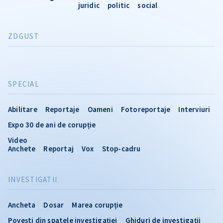
juridic
politic
social
ZDGUST
SPECIAL
Abilitare
Reportaje
Oameni
Fotoreportaje
Interviuri
Expo 30 de ani de corupție
Video
Anchete
Reportaj
Vox
Stop-cadru
INVESTIGATII
Ancheta
Dosar
Marea corupție
Povești din spatele investigației
Ghiduri de investigații