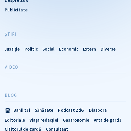
Despre ZdG
Publicitate
ŞTIRI
Justiție
Politic
Social
Economic
Extern
Diverse
VIDEO
BLOG
Banii tăi
Sănătate
Podcast ZdG
Diaspora
Editoriale
Viața redacției
Gastronomie
Arta de gardă
Cititorul de gardă
Consultant