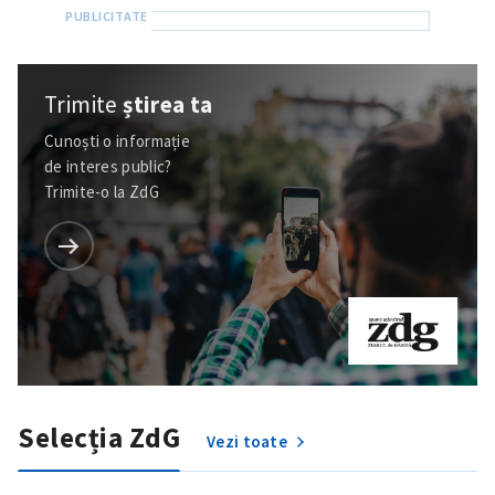
Trimite
știrea ta
Cunoști o informație
de interes public?
Trimite-o la ZdG
Selecția ZdG
Vezi toate