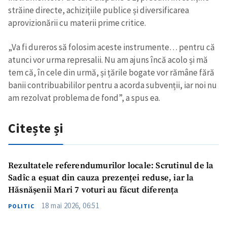
străine directe, achizițiile publice și diversificarea
aprovizionării cu materii prime critice.
„Va fi dureros să folosim aceste instrumente… pentru că
atunci vor urma represalii. Nu am ajuns încă acolo și mă
tem că, în cele din urmă, și țările bogate vor rămâne fără
banii contribuabililor pentru a acorda subvenții, iar noi nu
am rezolvat problema de fond”, a spus ea.
Citește și
Rezultatele referendumurilor locale: Scrutinul de la
Sadîc a eșuat din cauza prezenței reduse, iar la
Hăsnășenii Mari 7 voturi au făcut diferența
18 mai 2026, 06:51
POLITIC