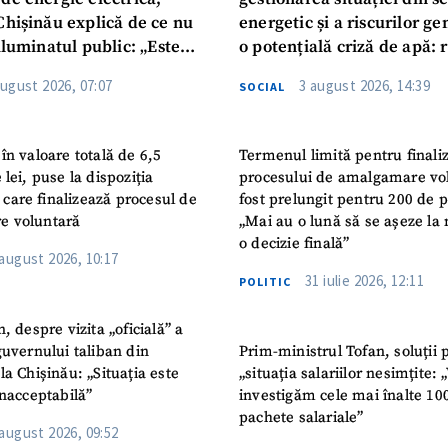
Chișinău explică de ce nu
energetic și a riscurilor g
iluminatul public: „Este
o potențială criză de apă: r
iguranței cetățenilor”
privind utilizarea apei pot
august 2026, 07:07
3 august 2026, 14:39
SOCIAL
în valoare totală de 6,5
Termenul limită pentru finali
 lei, puse la dispoziția
procesului de amalgamare vo
or care finalizează procesul de
fost prelungit pentru 200 de p
e voluntară
„Mai au o lună să se așeze la 
o decizie finală”
 august 2026, 10:17
31 iulie 2026, 12:11
POLITIC
n, despre vizita „oficială” a
guvernului taliban din
Prim-ministrul Tofan, soluții 
la Chișinău: „Situația este
„situația salariilor nesimțite:
inacceptabilă”
investigăm cele mai înalte 10
pachete salariale”
 august 2026, 09:52