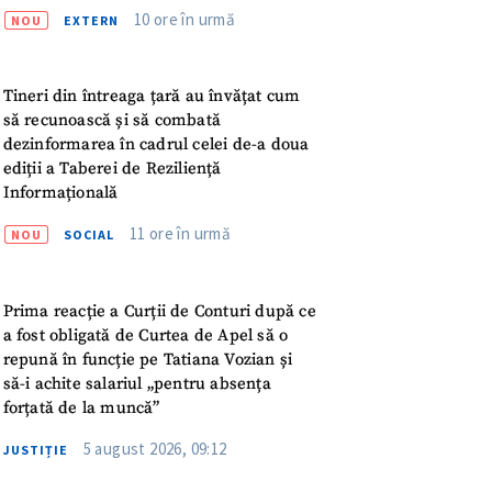
10 ore în urmă
NOU
EXTERN
ord cu
politica de
Tineri din întreaga țară au învățat cum
IREA
să recunoască și să combată
dezinformarea în cadrul celei de-a doua
ediții a Taberei de Reziliență
Informațională
11 ore în urmă
NOU
SOCIAL
Prima reacție a Curții de Conturi după ce
a fost obligată de Curtea de Apel să o
repună în funcție pe Tatiana Vozian și
să-i achite salariul „pentru absența
forțată de la muncă”
5 august 2026, 09:12
JUSTIȚIE