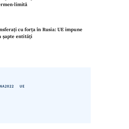
termen-limită
Am citit și sunt de ac
+ Mesajul știrei
confidențialitate
.
TRIMITE ȘT
ansferați cu forța în Rusia: UE impune
 șapte entități
NA2022
UE