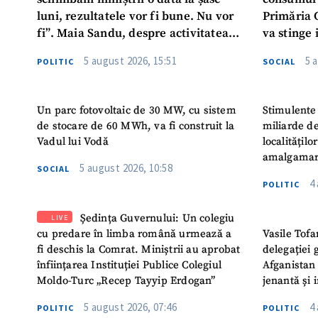
luni, rezultatele vor fi bune. Nu vor
Primăria 
fi”. Maia Sandu, despre activitatea
va stinge 
noului Guvern
destinat s
5 august 2026, 15:51
5 
POLITIC
SOCIAL
Un parc fotovoltaic de 30 MW, cu sistem
Stimulente 
de stocare de 60 MWh, va fi construit la
miliarde de
Vadul lui Vodă
localitățil
amalgamar
5 august 2026, 10:58
SOCIAL
4
POLITIC
Ședința Guvernului: Un colegiu
LIVE
cu predare în limba română urmează a
Vasile Tofa
fi deschis la Comrat. Miniștrii au aprobat
delegației 
înființarea Instituției Publice Colegiul
Afganistan 
Moldo-Turc „Recep Tayyip Erdogan”
jenantă și 
5 august 2026, 07:46
4
POLITIC
POLITIC