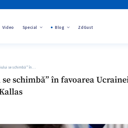
Video
Special
Blog
ZdGust
Banii tăi
lui se schimbă” în…
+1
se schimbă” în favoarea Ucrainei
Kallas