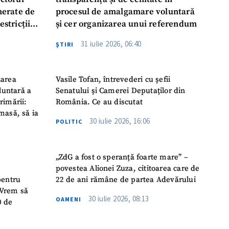
enerate de
procesul de amalgamare voluntară
estricții
și cer organizarea unui referendum
abile
31 iulie 2026, 06:40
ŞTIRI
zarea
Vasile Tofan, întrevederi cu șefii
luntară a
Senatului și Camerei Deputaților din
rimării:
România. Ce au discutat
masă, să ia
30 iulie 2026, 16:06
POLITIC
„ZdG a fost o speranță foarte mare” –
povestea Alionei Zuza, cititoarea care de
pentru
22 de ani rămâne de partea Adevărului
 „Vrem să
30 iulie 2026, 08:13
OAMENI
0 de