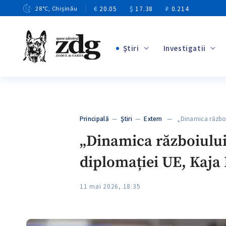
€
20.05
$
17.38
₽
0.214
28
°C
, Chișinău
Ştiri
Investigatii
+4
+1
+12
+9
Principală
—
Ştiri
—
Extern
— „Dinamica războiu
+3
„Dinamica războiului 
diplomației UE, Kaja 
11 mai 2026, 18:35