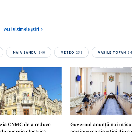
Vezi ultimele știri
MAIA SANDU
840
METEO
239
VASILE TOFAN
5
zia CNMC de a reduce
Guvernul anunță noi măsu
de energie electrică,
gestionarea situației din s