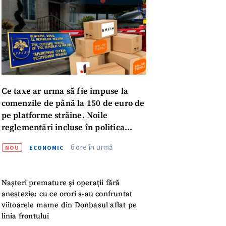
Ce taxe ar urma să fie impuse la
comenzile de până la 150 de euro de
pe platforme străine. Noile
reglementări incluse în politica
fiscală publicată pentru consultări
6 ore în urmă
NOU
ECONOMIC
meu
Nașteri premature și operații fără
meu
anestezie: cu ce orori s-au confruntat
viitoarele mame din Donbasul aflat pe
linia frontului
rsonal