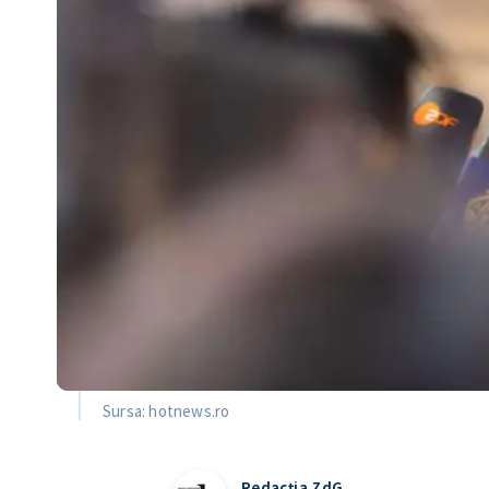
Sursa: hotnews.ro
Redacția ZdG