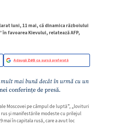
larat luni, 11 mai, că dinamica războiului
” în favoarea Kievului, relatează AFP,
Adaugă
ZdG
ca sursă preferată
ie mult mai bună decât în urmă cu un
unei conferințe de presă.
 ale Moscovei pe câmpul de luptă”, „lovituri
 rus și manifestările modeste cu prilejul
9 mai în capitala rusă, care a avut loc