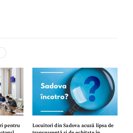
4
ri pentru
Locuitori din Sadova acuză lipsa de
ectorul
transparență și de echitate în