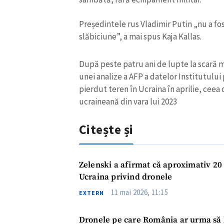
Președintele rus Vladimir Putin „nu a fos
slăbiciune”, a mai spus Kaja Kallas.
După peste patru ani de lupte la scară ma
unei analize a AFP a datelor Institutului
pierdut teren în Ucraina în aprilie, ceea
ucraineană din vara lui 2023
ȘTIREA MEA
Citește și
Titlu știre
Zelenski a afirmat că aproximativ 20 
Fotografie
Ucraina privind dronele
11 mai 2026, 11:15
EXTERN
Link media
Dronele pe care România ar urma să