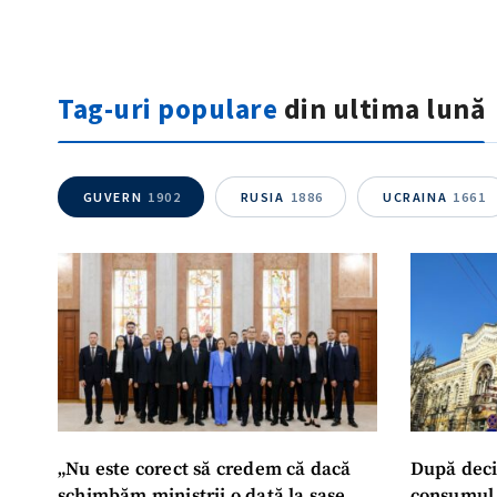
Tag-uri populare
din ultima lună
GUVERN
1902
RUSIA
1886
UCRAINA
1661
„Nu este corect să credem că dacă
După deci
schimbăm miniștrii o dată la șase
consumul 