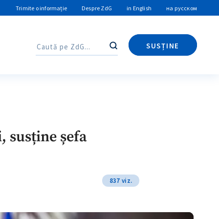
Trimite o informație
Despre ZdG
in English
на русском
SUSȚINE
Caută
Caută
, susține șefa
837 viz.