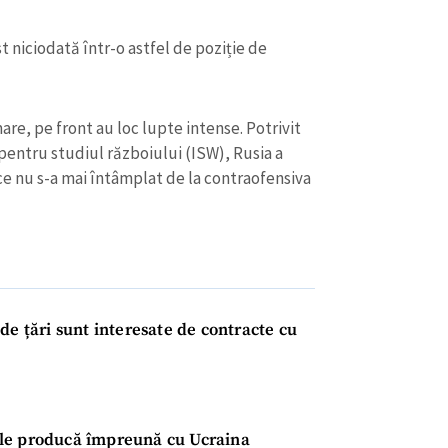
t niciodată într-o astfel de poziție de
re, pe front au loc lupte intense. Potrivit
 pentru studiul războiului (ISW), Rusia a
 ce nu s-a mai întâmplat de la contraofensiva
CONTACT SURSĂ
Sursă anonimă
+ Adaugă titlu
Nume
+ Numele 
de țări sunt interesate de contracte cu
+ Încarcă imagine
Email
+ Emailul 
+ Link media
Telefon
+ Telefon pe
 le producă împreună cu Ucraina