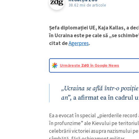
38.62 mii de articole
Șefa diplomației UE, Kaja Kallas, a dec
în Ucraina este pe cale să „se schimbe
citat de
Agerpres
.
Urmărește
ZdG
în Google News
„Ucraina se află într-o poziț
an
”, a afirmat ea în cadrul 
Ea a evocat în special „pierderile record
în profunzime” ale Kievului pe teritoriul
celebrării victoriei asupra nazismului pe 
sâmbătă, fără echipament militar.