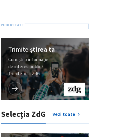
Trimite
știrea ta
Cunoști o informație
de interes public?
Trimite-o la ZdG
Selecția ZdG
Vezi toate