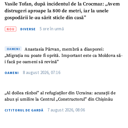
Vasile Tofan, după incidentul de la Crocmaz: „Avem
Sursă anonimă
distrugeri aproape la 800 de metri, iar la unele
gospodării le-au sărit sticle din casă”
Nume
+ Numele meu
5 ore în urmă
NOU
DIVERSE
Email
+ Emailul meu
Anastasia Pârvan, membră a diasporei:
OAMENI
Telefon
+ Telefon personal
„Migrația nu poate fi oprită. Important este ca Moldova să-
i facă pe oameni să revină”
Am citit și sunt de
8 august 2026, 07:16
acord cu
politica de
OAMENI
confidențialitate
.
TRIMITE ȘTIREA
„Al doilea război” al refugiaților din Ucraina: acuzații de
abuz și umilire la Centrul „Constructorul” din Chișinău
7 august 2026, 08:06
CITITORUL DE GARDĂ