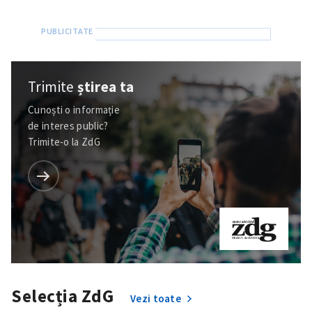
Trimite
știrea ta
Cunoști o informație
de interes public?
Trimite-o la ZdG
Trimite o informație
Despre ZdG
in English
на русском
Selecția ZdG
Vezi toate