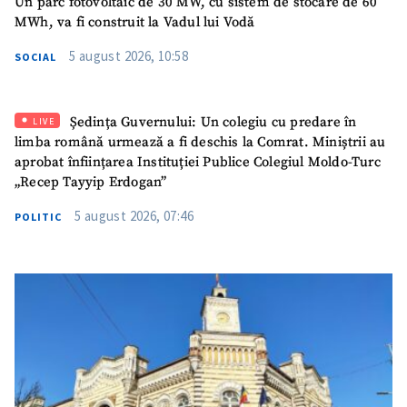
Un parc fotovoltaic de 30 MW, cu sistem de stocare de 60
MWh, va fi construit la Vadul lui Vodă
5 august 2026, 10:58
SOCIAL
Ședința Guvernului: Un colegiu cu predare în
LIVE
limba română urmează a fi deschis la Comrat. Miniștrii au
aprobat înființarea Instituției Publice Colegiul Moldo-Turc
„Recep Tayyip Erdogan”
5 august 2026, 07:46
POLITIC