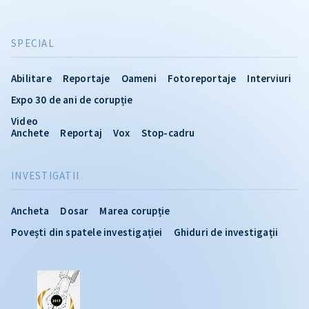
SPECIAL
Abilitare
Reportaje
Oameni
Fotoreportaje
Interviuri
Expo 30 de ani de corupție
Video
Anchete
Reportaj
Vox
Stop-cadru
INVESTIGATII
Ancheta
Dosar
Marea corupție
Povești din spatele investigației
Ghiduri de investigații