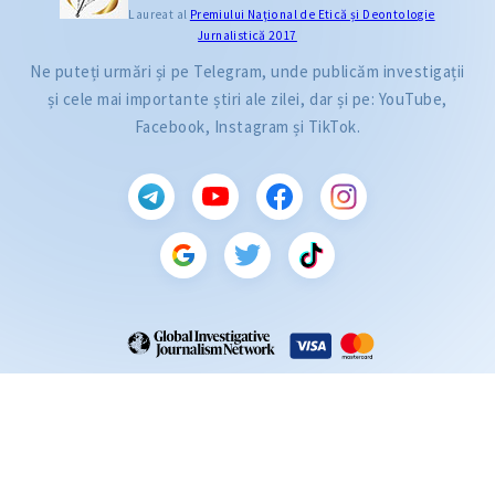
Laureat al
Premiului Naţional de Etică și Deontologie
Jurnalistică 2017
Ne puteți urmări și pe Telegram, unde publicăm investigații
și cele mai importante știri ale zilei, dar și pe: YouTube,
Facebook, Instagram și TikTok.
CITEȘTE
Citește articolul
ZdG este membru al rețelei globale a jurnaliștilor de investigație (GIJN).
2004—2026 © Ziarul de Gardă.
Toate drepturile rezervate.
Dezvoltat de
SENSMEDIA