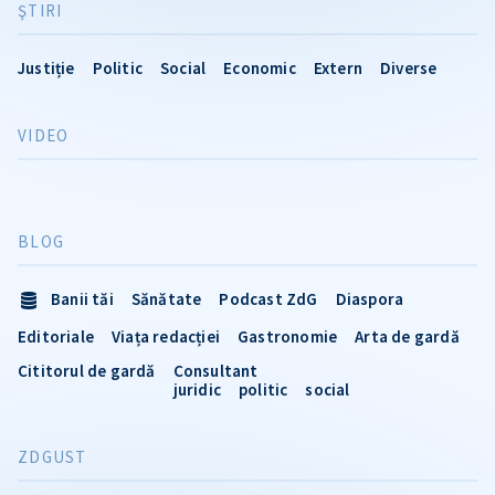
ŞTIRI
Justiție
Politic
Social
Economic
Extern
Diverse
VIDEO
BLOG
Banii tăi
Sănătate
Podcast ZdG
Diaspora
Editoriale
Viața redacției
Gastronomie
Arta de gardă
Cititorul de gardă
Consultant
juridic
politic
social
ZDGUST