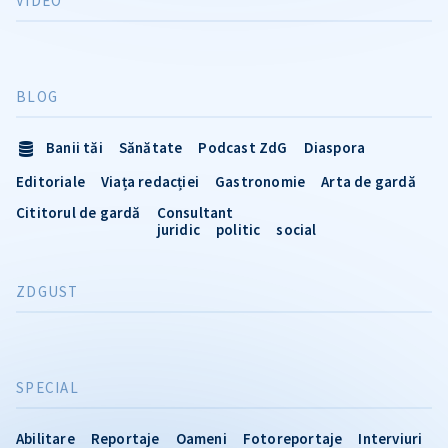
VIDEO
BLOG
Banii tăi
Sănătate
Podcast ZdG
Diaspora
Editoriale
Viața redacției
Gastronomie
Arta de gardă
Cititorul de gardă
Consultant
juridic
politic
social
ZDGUST
SPECIAL
Abilitare
Reportaje
Oameni
Fotoreportaje
Interviuri