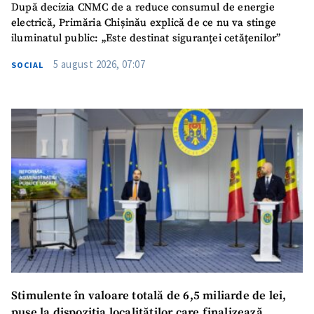
După decizia CNMC de a reduce consumul de energie
TRIMITE ȘTIREA
electrică, Primăria Chișinău explică de ce nu va stinge
iluminatul public: „Este destinat siguranței cetățenilor”
5 august 2026, 07:07
SOCIAL
SUSȚINE
Stimulente în valoare totală de 6,5 miliarde de lei,
puse la dispoziția localităților care finalizează