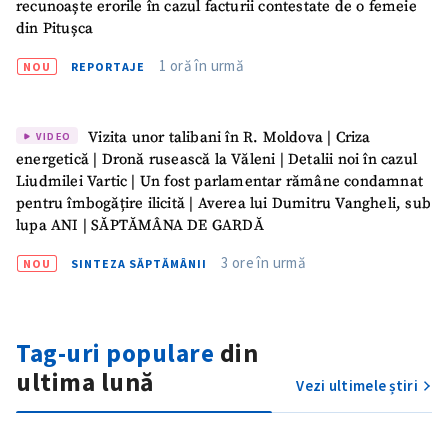
recunoaște erorile în cazul facturii contestate de o femeie
din Pitușca
1 oră în urmă
NOU
REPORTAJE
Vizita unor talibani în R. Moldova | Criza
VIDEO
energetică | Dronă rusească la Văleni | Detalii noi în cazul
Liudmilei Vartic | Un fost parlamentar rămâne condamnat
pentru îmbogățire ilicită | Averea lui Dumitru Vangheli, sub
lupa ANI | SĂPTĂMÂNA DE GARDĂ
Trimite o informație
Despre ZdG
3 ore în urmă
NOU
SINTEZA SĂPTĂMÂNII
in English
на русском
Tag-uri populare
din
ultima lună
Vezi ultimele știri