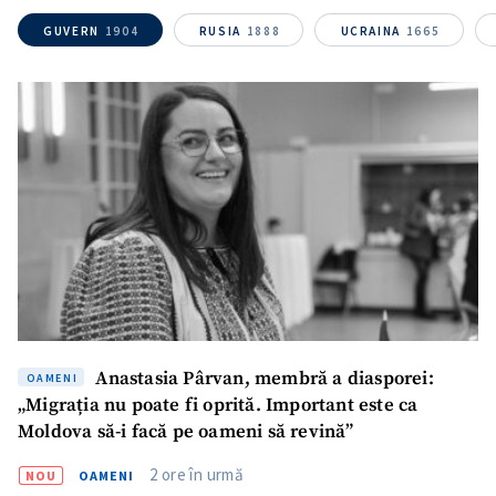
GUVERN
1904
RUSIA
1888
UCRAINA
1665
Anastasia Pârvan, membră a diasporei:
OAMENI
„Migrația nu poate fi oprită. Important este ca
Moldova să-i facă pe oameni să revină”
2 ore în urmă
NOU
OAMENI