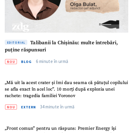
Talibanii la Chișinău: multe întrebări,
EDITORIAL
puține răspunsuri
6 minute în urmă
NOU
BLOG
„Mă uit la acest crater și îmi dau seama că pătuțul copilului
se afla exact în acel loc”. 10 morți după explozia unei
rachete: tragedia familiei Voronov
34 minute în urmă
NOU
EXTERN
„Front comun” pentru un răspuns: Premier Energy își