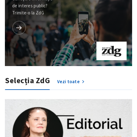
de interes public?
Trimite-o la ZdG
Selecția ZdG
Vezi toate