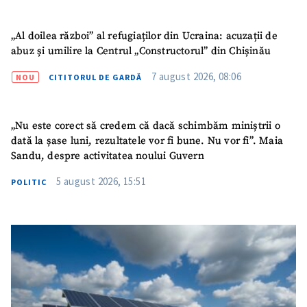
„Al doilea război” al refugiaților din Ucraina: acuzații de
abuz și umilire la Centrul „Constructorul” din Chișinău
7 august 2026, 08:06
NOU
CITITORUL DE GARDĂ
„Nu este corect să credem că dacă schimbăm miniștrii o
dată la șase luni, rezultatele vor fi bune. Nu vor fi”. Maia
Sandu, despre activitatea noului Guvern
5 august 2026, 15:51
POLITIC
ȘTIREA MEA
Titlu știre
+ Adaugă titlu
Fotografie
+ Încarcă imagine
Link media
+ Link media