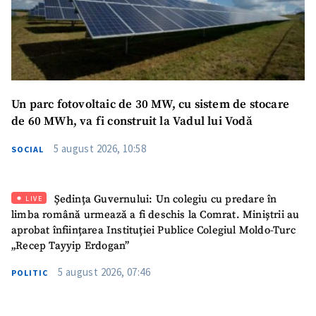
Mesajul știrei
+ Mesajul știrei
CONTACT SURSĂ
Un parc fotovoltaic de 30 MW, cu sistem de stocare
de 60 MWh, va fi construit la Vadul lui Vodă
Sursă anonimă
5 august 2026, 10:58
SOCIAL
Nume
+ Numele meu
Email
+ Emailul meu
Ședința Guvernului: Un colegiu cu predare în
LIVE
limba română urmează a fi deschis la Comrat. Miniștrii au
aprobat înființarea Instituției Publice Colegiul Moldo-Turc
Telefon
+ Telefon personal
„Recep Tayyip Erdogan”
Am citit și sunt de
5 august 2026, 07:46
POLITIC
acord cu
politica de
confidențialitate
.