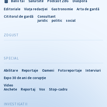
Banii tăi
Sănătate
Podcast ZdG
Diaspora
Editoriale
Viața redacției
Gastronomie
Arta de gardă
Cititorul de gardă
Consultant
juridic
politic
social
ZDGUST
SPECIAL
Abilitare
Reportaje
Oameni
Fotoreportaje
Interviuri
Expo 30 de ani de corupție
Video
Anchete
Reportaj
Vox
Stop-cadru
INVESTIGATII