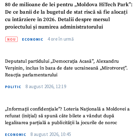
80 de milioane de lei pentru „Moldova HiTech Park”:
Trimite o informație
Despre ZdG
De ce banii de la bugetul de stat riscă să fie alocați
in English
на русском
cu întârziere în 2026. Detalii despre mersul
proiectului și numirea administratorului
4 ore în urmă
NOU
ECONOMIC
Deputatul partidului „Democrația Acasă”, Alexandru
Verșinin, inclus în baza de date ucraineană „Mirotvoreț”.
Reacția parlamentarului
8 august 2026, 12:19
POLITIC
„Informații confidențiale”? Loteria Națională a Moldovei a
refuzat (inițial) să spună câte bilete a vândut după
legalizarea parțială a publicității la jocurile de noroc
8 august 2026, 10:45
ECONOMIC