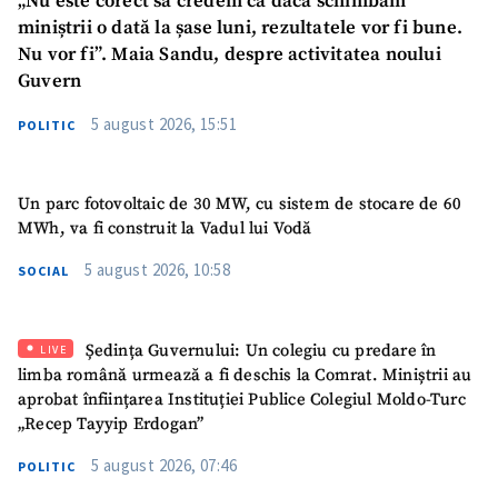
„Nu este corect să credem că dacă schimbăm
miniștrii o dată la șase luni, rezultatele vor fi bune.
Nu vor fi”. Maia Sandu, despre activitatea noului
Guvern
5 august 2026, 15:51
POLITIC
Un parc fotovoltaic de 30 MW, cu sistem de stocare de 60
MWh, va fi construit la Vadul lui Vodă
5 august 2026, 10:58
SOCIAL
SUSȚINE
Ședința Guvernului: Un colegiu cu predare în
LIVE
limba română urmează a fi deschis la Comrat. Miniștrii au
aprobat înființarea Instituției Publice Colegiul Moldo-Turc
„Recep Tayyip Erdogan”
5 august 2026, 07:46
POLITIC