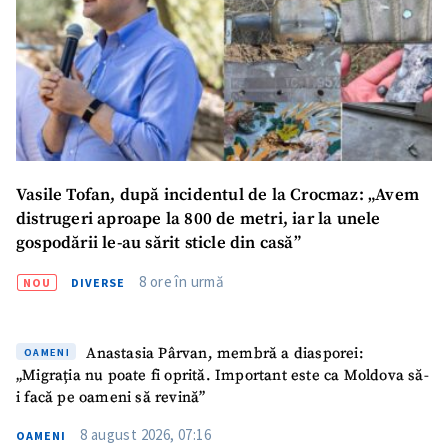
Vasile Tofan, după incidentul de la Crocmaz: „Avem
ȘTIREA MEA
distrugeri aproape la 800 de metri, iar la unele
gospodării le-au sărit sticle din casă”
Titlu știre
+ Adaugă titlu
8 ore în urmă
NOU
DIVERSE
Fotografie
+ Încarcă imagine
Anastasia Pârvan, membră a diasporei:
OAMENI
Link media
+ Link media
„Migrația nu poate fi oprită. Important este ca Moldova să-
i facă pe oameni să revină”
8 august 2026, 07:16
OAMENI