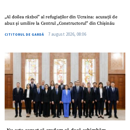
Mesajul știrei
+ Mesajul știrei
„Al doilea război” al refugiaților din Ucraina: acuzații de
abuz și umilire la Centrul „Constructorul” din Chișinău
CONTACT SURSĂ
Sursă anonimă
7 august 2026, 08:06
CITITORUL DE GARDĂ
Nume
+ Numele meu
Email
+ Emailul meu
Telefon
+ Telefon personal
Am citit și sunt de
acord cu
politica de
confidențialitate
.
TRIMITE ȘTIREA