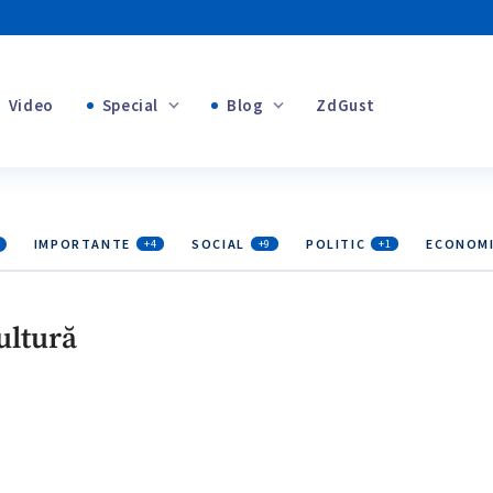
Video
Special
Blog
ZdGust
+1
Banii tăi
+1
IMPORTANTE
SOCIAL
POLITIC
ECONOM
+4
+9
+1
+1
cultură
+1