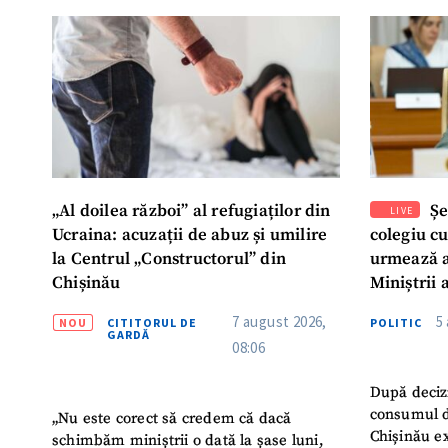
Mesajul știrei
„Al doilea război” al refugiaților din
Șe
LIVE
Ucraina: acuzații de abuz și umilire
colegiu c
la Centrul „Constructorul” din
urmează a
Chișinău
Miniștrii 
Instituție
7 august 2026,
5
NOU
CITITORUL DE
POLITIC
Turc „Rec
GARDĂ
08:06
După deciz
consumul d
„Nu este corect să credem că dacă
Chișinău ex
schimbăm miniștrii o dată la șase luni,