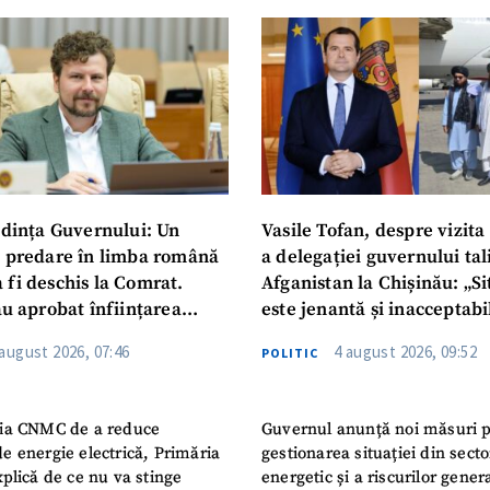
Am citit și sunt de ac
+ Mesajul știrei
confidențialitate
.
TRIMITE ȘT
dința Guvernului: Un
Vasile Tofan, despre vizita 
u predare în limba română
a delegației guvernului ta
 fi deschis la Comrat.
Afganistan la Chișinău: „Si
au aprobat înființarea
este jenantă și inacceptabi
i Publice Colegiul Moldo-
 august 2026, 07:46
4 august 2026, 09:52
POLITIC
ep Tayyip Erdogan”
ia CNMC de a reduce
Guvernul anunță noi măsuri 
e energie electrică, Primăria
gestionarea situației din secto
plică de ce nu va stinge
energetic și a riscurilor gener