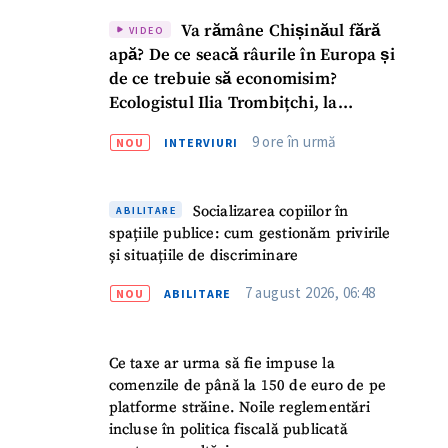
Va rămâne Chișinăul fără
VIDEO
apă? De ce seacă râurile în Europa și
de ce trebuie să economisim?
Ecologistul Ilia Trombițchi, la
Podcast ZdCe
9 ore în urmă
NOU
INTERVIURI
Socializarea copiilor în
ABILITARE
spațiile publice: cum gestionăm privirile
și situațiile de discriminare
7 august 2026, 06:48
NOU
ABILITARE
Ce taxe ar urma să fie impuse la
comenzile de până la 150 de euro de pe
platforme străine. Noile reglementări
incluse în politica fiscală publicată