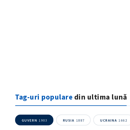
ȘTIREA MEA
Titlu știre
Tag-uri populare
din ultima lună
Fotografie
Link media
GUVERN
1903
RUSIA
1887
UCRAINA
1662