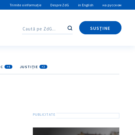
Trimite o informație
Despre ZdG
in English
на русском
SUSȚINE
Caută
Caută
IC
JUSTIȚIE
+4
+3