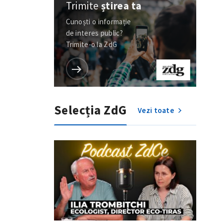
Trimite
știrea ta
Cunoști o informație
de interes public?
Trimite-o la ZdG
Selecția ZdG
Vezi toate