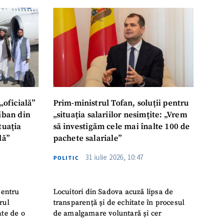
ord cu
politica de
IREA
„oficială”
Prim-ministrul Tofan, soluții pentru
liban din
„situația salariilor nesimțite: „Vrem
tuația
să investigăm cele mai înalte 100 de
lă”
pachete salariale”
31 iulie 2026, 10:47
POLITIC
pentru
Locuitori din Sadova acuză lipsa de
rul
transparență și de echitate în procesul
ate de o
de amalgamare voluntară și cer