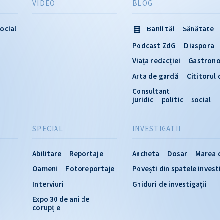
VIDEO
BLOG
ocial
Banii tăi
Sănătate
Podcast ZdG
Diaspora
Viața redacției
Gastron
Arta de gardă
Cititorul
Consultant
juridic
politic
social
SPECIAL
INVESTIGATII
Abilitare
Reportaje
Ancheta
Dosar
Marea 
Oameni
Fotoreportaje
Povești din spatele invest
Interviuri
Ghiduri de investigații
Expo 30 de ani de
corupție