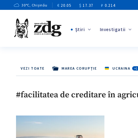
€
20.05
$
17.37
₽
0.214
30
°C
, Chișinău
Ştiri
Investigatii
+3
+1
+9
VEZI TOATE
MAREA CORUPȚIE
UCRAINA
+1
+4
+5
#facilitatea de creditare în agri