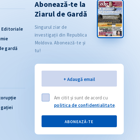
Abonează-te la
Ziarul de Gardă
Singurul ziar de
Editoriale
investigații din Republica
omie
Moldova. Abonează-te și
 de gardă
tu!
Email
+ Adaugă email
corupție
Am citit și sunt de acord cu
politica de confidențialitate
.
igației
ABONEAZĂ-TE