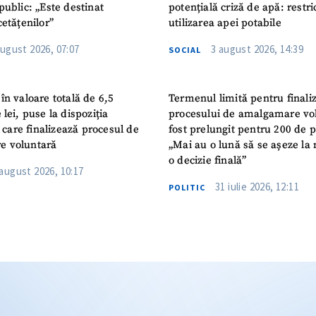
public: „Este destinat
potențială criză de apă: restric
cetățenilor”
utilizarea apei potabile
august 2026, 07:07
3 august 2026, 14:39
SOCIAL
în valoare totală de 6,5
Termenul limită pentru finali
 lei, puse la dispoziția
procesului de amalgamare vo
or care finalizează procesul de
fost prelungit pentru 200 de p
e voluntară
„Mai au o lună să se așeze la 
o decizie finală”
 august 2026, 10:17
31 iulie 2026, 12:11
POLITIC