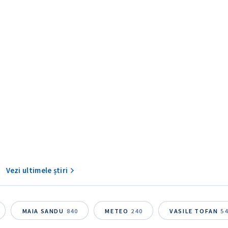
CONTACT SURSĂ
Sursă anonimă
+ Adaugă titlu
Nume
+ Numele 
Vezi ultimele știri
+ Încarcă imagine
Email
+ Emailul 
+ Link media
MAIA SANDU
840
METEO
240
VASILE TOFAN
5
Telefon
+ Telefon pe