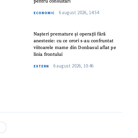
pentru consultări
6 august 2026, 14:54
ECONOMIC
Nașteri premature și operații fără
anestezie: cu ce orori s-au confruntat
viitoarele mame din Donbasul aflat pe
linia frontului
6 august 2026, 10:46
EXTERN
meu
meu
4
rsonal