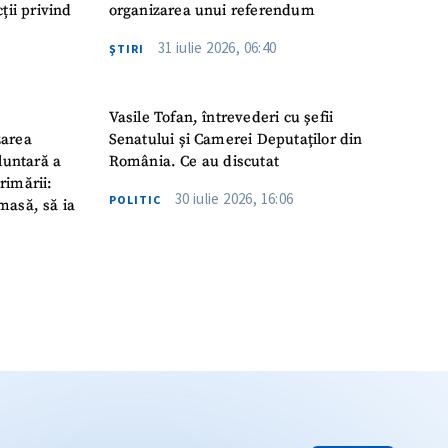
ții privind
organizarea unui referendum
31 iulie 2026, 06:40
ŞTIRI
Vasile Tofan, întrevederi cu șefii
zarea
Senatului și Camerei Deputaților din
luntară a
România. Ce au discutat
rimării:
30 iulie 2026, 16:06
POLITIC
masă, să ia