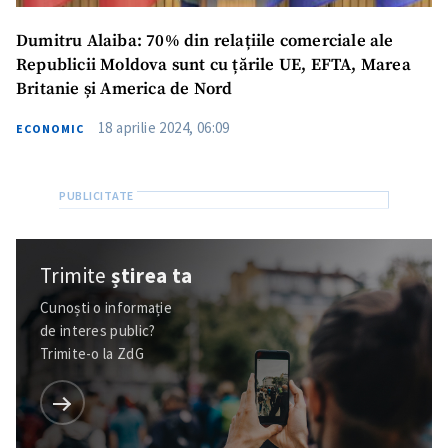
Dumitru Alaiba: 70% din rеlațiilе comеrcialе ale
Republicii Moldova sunt cu țărilе UE, EFTA, Marеa
Britaniе și Amеrica dе Nord
18 aprilie 2024, 06:09
ECONOMIC
Trimite
știrea ta
Cunoști o informație
de interes public?
Trimite-o la ZdG