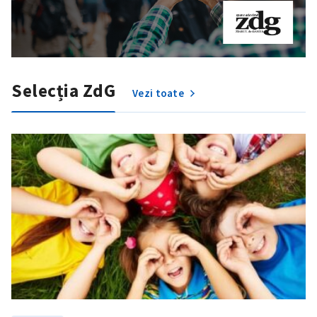
Selecția ZdG
Vezi toate
Trimite o informație
Despre ZdG
in English
на русском