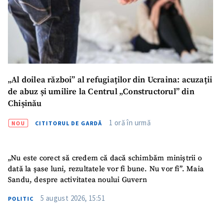
Titlu știre
+ Adaugă titlu
Fotografie
+ Încarcă imagine
Link media
+ Link media
„Al doilea război” al refugiaților din Ucraina: acuzații
de abuz și umilire la Centrul „Constructorul” din
Chișinău
Mesajul știrei
+ Mesajul știrei
1 oră în urmă
NOU
CITITORUL DE GARDĂ
CONTACT SURSĂ
„Nu este corect să credem că dacă schimbăm miniștrii o
Sursă anonimă
dată la șase luni, rezultatele vor fi bune. Nu vor fi”. Maia
Sandu, despre activitatea noului Guvern
Nume
+ Numele meu
5 august 2026, 15:51
POLITIC
Email
+ Emailul meu