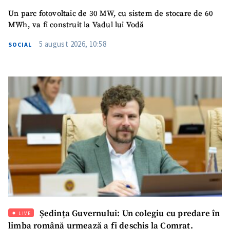
Un parc fotovoltaic de 30 MW, cu sistem de stocare de 60
Telefon
+ Telefon personal
MWh, va fi construit la Vadul lui Vodă
5 august 2026, 10:58
SOCIAL
Am citit și sunt de
acord cu
politica de
confidențialitate
.
TRIMITE ȘTIREA
Ședința Guvernului: Un colegiu cu predare în
LIVE
limba română urmează a fi deschis la Comrat.