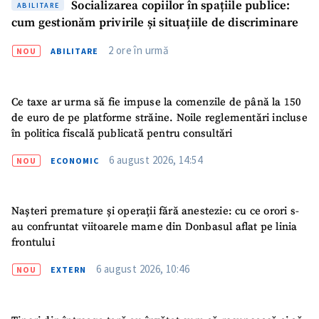
Socializarea copiilor în spațiile publice:
ABILITARE
cum gestionăm privirile și situațiile de discriminare
2 ore în urmă
NOU
ABILITARE
Ce taxe ar urma să fie impuse la comenzile de până la 150
de euro de pe platforme străine. Noile reglementări incluse
în politica fiscală publicată pentru consultări
6 august 2026, 14:54
NOU
ECONOMIC
Nașteri premature și operații fără anestezie: cu ce orori s-
au confruntat viitoarele mame din Donbasul aflat pe linia
frontului
6 august 2026, 10:46
NOU
EXTERN