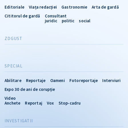
Editoriale
Viața redacției
Gastronomie
Arta de gardă
Cititorul de gardă
Consultant
juridic
politic
social
ZDGUST
SPECIAL
Abilitare
Reportaje
Oameni
Fotoreportaje
Interviuri
Expo 30 de ani de corupție
Video
Anchete
Reportaj
Vox
Stop-cadru
INVESTIGATII