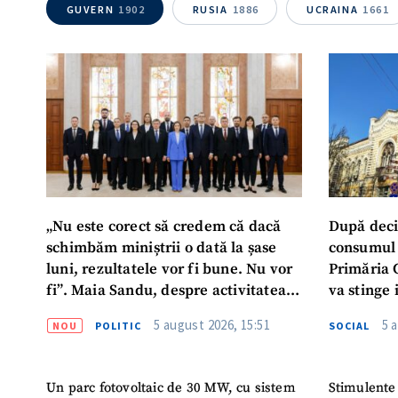
GUVERN
1902
RUSIA
1886
UCRAINA
1661
Mesajul știrei
„Nu este corect să credem că dacă
După deci
schimbăm miniștrii o dată la șase
consumul 
luni, rezultatele vor fi bune. Nu vor
Primăria 
fi”. Maia Sandu, despre activitatea
va stinge 
noului Guvern
destinat s
5 august 2026, 15:51
5 
NOU
POLITIC
SOCIAL
Un parc fotovoltaic de 30 MW, cu sistem
Stimulente 