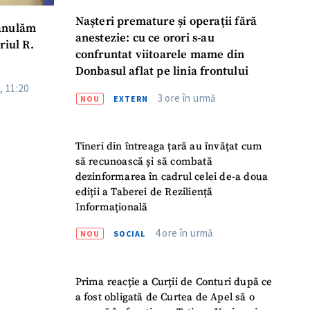
Nașteri premature și operații fără
 anulăm
anestezie: cu ce orori s-au
riul R.
confruntat viitoarele mame din
Donbasul aflat pe linia frontului
, 11:20
3 ore în urmă
NOU
EXTERN
Tineri din întreaga țară au învățat cum
să recunoască și să combată
dezinformarea în cadrul celei de-a doua
ediții a Taberei de Reziliență
Informațională
4 ore în urmă
NOU
SOCIAL
Prima reacție a Curții de Conturi după ce
a fost obligată de Curtea de Apel să o