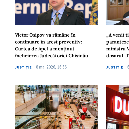
Victor Osipov va rămâne în
„A venit 
continuare în arest preventiv:
parantezel
Curtea de Apel a menținut
ministru V
încheierea Judecătoriei Chișinău
dosarul „D
solicitare
8 mai 2026, 16:56
JUSTIȚIE
JUSTIȚIE