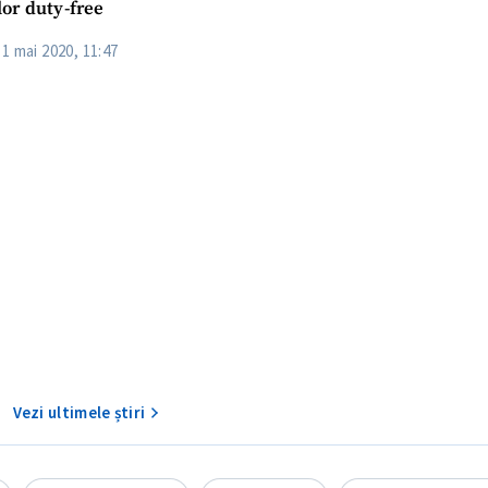
or duty-free
11 mai 2020, 11:47
CONTACT SURSĂ
Sursă anonimă
+ Adaugă titlu
Nume
+ Numele 
+ Încarcă imagine
Vezi ultimele știri
Email
+ Emailul 
+ Link media