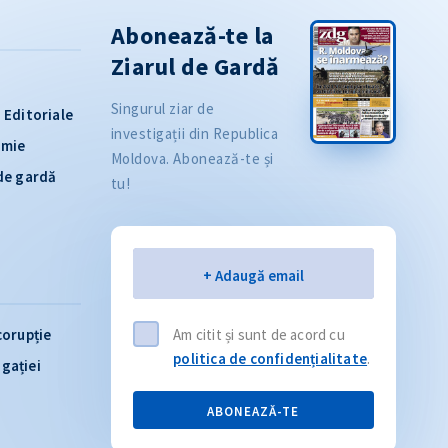
Abonează-te la
Ziarul de Gardă
Singurul ziar de
Editoriale
investigații din Republica
omie
Moldova. Abonează-te și
 de gardă
tu!
Email
+ Adaugă email
corupție
Am citit și sunt de acord cu
politica de confidențialitate
.
igației
ABONEAZĂ-TE