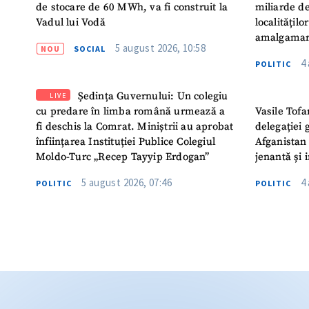
de stocare de 60 MWh, va fi construit la
miliarde de
Vadul lui Vodă
localitățil
amalgamar
5 august 2026, 10:58
NOU
SOCIAL
4
POLITIC
Ședința Guvernului: Un colegiu
LIVE
cu predare în limba română urmează a
Vasile Tofa
fi deschis la Comrat. Miniștrii au aprobat
delegației 
înființarea Instituției Publice Colegiul
Afganistan 
Moldo-Turc „Recep Tayyip Erdogan”
jenantă și 
5 august 2026, 07:46
4
POLITIC
POLITIC