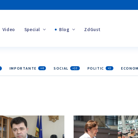
Video
Special
Blog
ZdGust
Banii tăi
IMPORTANTE
SOCIAL
POLITIC
ECONOM
+4
+10
+3
+1