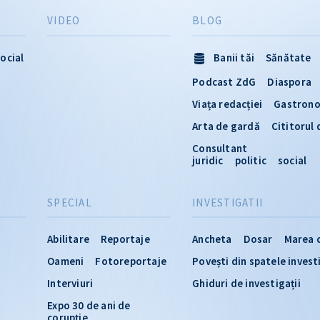
VIDEO
BLOG
ocial
Banii tăi
Sănătate
Podcast ZdG
Diaspora
Viața redacției
Gastron
Arta de gardă
Cititorul
Consultant
juridic
politic
social
SPECIAL
INVESTIGATII
Abilitare
Reportaje
Ancheta
Dosar
Marea 
Oameni
Fotoreportaje
Povești din spatele invest
Interviuri
Ghiduri de investigații
Expo 30 de ani de
corupție