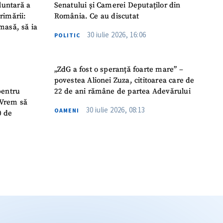
luntară a
Senatului și Camerei Deputaților din
rimării:
România. Ce au discutat
masă, să ia
30 iulie 2026, 16:06
POLITIC
„ZdG a fost o speranță foarte mare” –
povestea Alionei Zuza, cititoarea care de
pentru
22 de ani rămâne de partea Adevărului
 „Vrem să
30 iulie 2026, 08:13
OAMENI
0 de