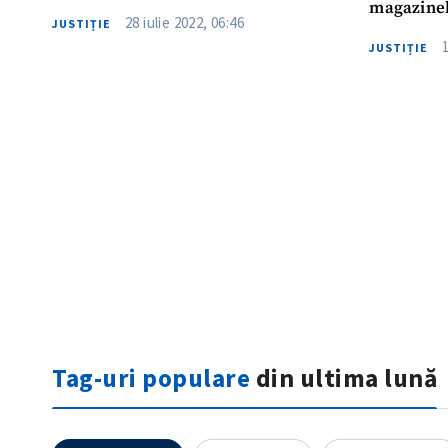
magazinel
28 iulie 2022, 06:46
JUSTIȚIE
JUSTIȚIE
ȘTIREA MEA
Titlu știre
Fotografie
Tag-uri populare
din ultima lună
Link media