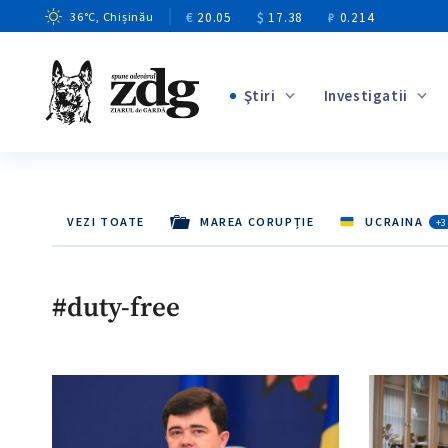
€
20.05
$
17.38
₽
0.214
36
°C
, Chișinău
Ştiri
Investigatii
+5
+3
+10
VEZI TOATE
MAREA CORUPȚIE
UCRAINA
+3
+4
+6
#duty-free