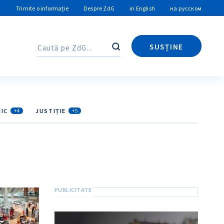
Trimite o informație
Despre ZdG
in English
на русском
SUSȚINE
Caută
Caută
IC
JUSTIȚIE
+4
+5