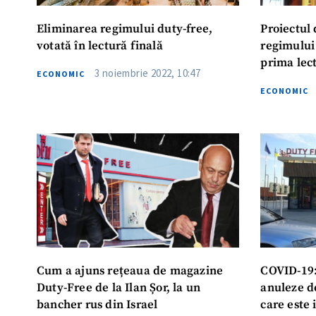
Eliminarea regimului duty-free,
Proiectul
votată în lectură finală
regimului 
prima lec
3 noiembrie 2022, 10:47
ECONOMIC
ECONOMIC
Cum a ajuns rețeaua de magazine
COVID-19: 
Duty-Free de la Ilan Șor, la un
anuleze de
bancher rus din Israel
care este 