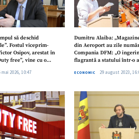
timpul să deschid
Dumitru Alaiba: „Magazine
e”. Fostul viceprim-
din Aeroport au zile număr
ictor Osipov, arestat în
Compania DFM: „O ingerin
uty free”, vine cu o
flagrantă a statului într-o 
 către procurorul general
privată”
6 mai 2026, 10:47
29 august 2023, 16:
ECONOMIC