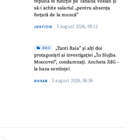
repună în funcție pe Tatiana Vozian și
să-i achite salariul „pentru absența
forțată de la muncă”
5 august 2026, 09:12
JUSTIȚIE
„Tanti Raia” și alți doi
DOC
protagoniști ai investigației „În Slujba
Moscovei”, condamnați. Ancheta ZdG –
la baza sentinței
5 august 2026, 06:36
DOSAR
meu
meu