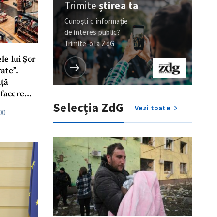
Trimite
știrea ta
Cunoști o informație
de interes public?
Trimite-o la ZdG
le lui Șor
ate”.
ță
afacere
Selecția ZdG
Vezi toate
00