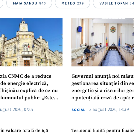
Telefon
+ Telefon pe
MAIA SANDU
840
METEO
239
VASILE TOFAN
5
Am citit și sunt de ac
+ Mesajul știrei
confidențialitate
.
TRIMITE ȘT
zia CNMC de a reduce
Guvernul anunță noi măsu
de energie electrică,
gestionarea situației din s
Chișinău explică de ce nu
energetic și a riscurilor g
iluminatul public: „Este
o potențială criză de apă: r
iguranței cetățenilor”
privind utilizarea apei pot
august 2026, 07:07
3 august 2026, 14:39
SOCIAL
în valoare totală de 6,5
Termenul limită pentru finali