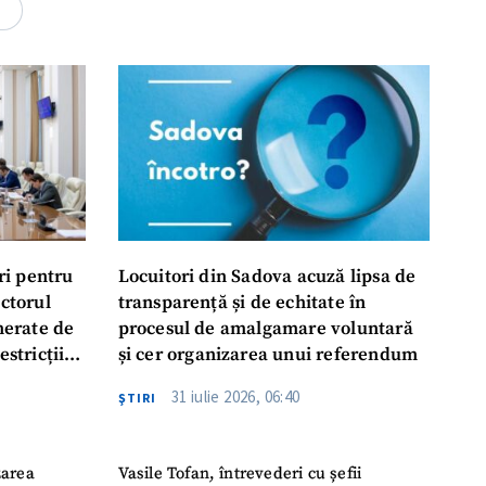
rsonal
4
ord cu
politica de
IREA
ri pentru
Locuitori din Sadova acuză lipsa de
ectorul
transparență și de echitate în
enerate de
procesul de amalgamare voluntară
estricții
și cer organizarea unui referendum
abile
31 iulie 2026, 06:40
ŞTIRI
zarea
Vasile Tofan, întrevederi cu șefii