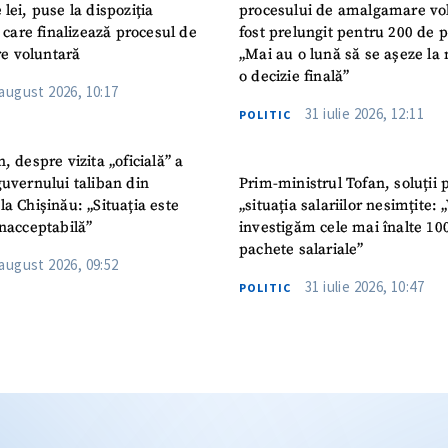
 lei, puse la dispoziția
procesului de amalgamare vo
or care finalizează procesul de
fost prelungit pentru 200 de p
e voluntară
„Mai au o lună să se așeze la 
o decizie finală”
 august 2026, 10:17
31 iulie 2026, 12:11
POLITIC
n, despre vizita „oficială” a
guvernului taliban din
Prim-ministrul Tofan, soluții 
la Chișinău: „Situația este
„situația salariilor nesimțite:
inacceptabilă”
investigăm cele mai înalte 10
pachete salariale”
 august 2026, 09:52
31 iulie 2026, 10:47
POLITIC