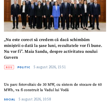
ȘTIREA MEA
Titlu știre
+ Adaugă titlu
Fotografie
+ Încarcă imagine
Link media
+ Link media
„Nu este corect să credem că dacă schimbăm
miniștrii o dată la șase luni, rezultatele vor fi bune.
Nu vor fi”. Maia Sandu, despre activitatea noului
Guvern
Mesajul știrei
+ Mesajul știrei
5 august 2026, 15:51
NOU
POLITIC
CONTACT SURSĂ
Un parc fotovoltaic de 30 MW, cu sistem de stocare de 60
Sursă anonimă
MWh, va fi construit la Vadul lui Vodă
5 august 2026, 10:58
Nume
+ Numele meu
SOCIAL