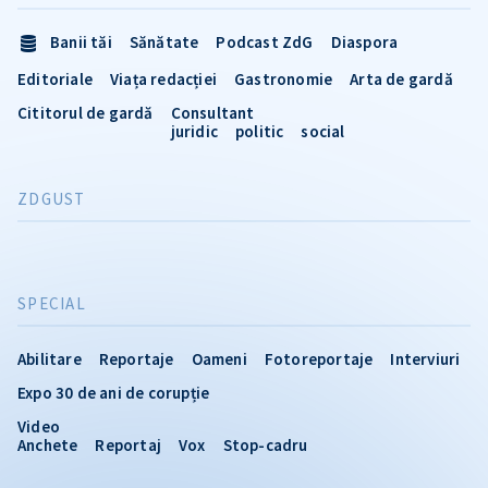
Banii tăi
Sănătate
Podcast ZdG
Diaspora
Editoriale
Viața redacției
Gastronomie
Arta de gardă
Cititorul de gardă
Consultant
juridic
politic
social
ZDGUST
SPECIAL
Abilitare
Reportaje
Oameni
Fotoreportaje
Interviuri
Expo 30 de ani de corupție
Video
Anchete
Reportaj
Vox
Stop-cadru