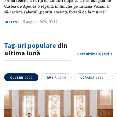
Prima reacție a Curții de Conturi după ce a fost obligată de
Curtea de Apel să o repună în funcție pe Tatiana Vozian și
să-i achite salariul „pentru absența forțată de la muncă”
5 august 2026, 09:12
JUSTIȚIE
Tag-uri populare
din
ultima lună
Vezi ultimele știri
GUVERN
1902
RUSIA
1886
UCRAINA
1661