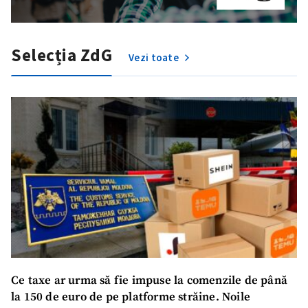
Selecția ZdG
Vezi toate
Trimite o informație
Despre ZdG
in English
на русском
Ce taxe ar urma să fie impuse la comenzile de până
la 150 de euro de pe platforme străine. Noile