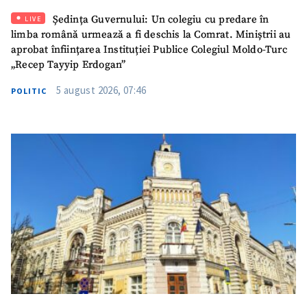
Email
+ Emailul meu
Ședința Guvernului: Un colegiu cu predare în
LIVE
limba română urmează a fi deschis la Comrat. Miniștrii au
Telefon
+ Telefon personal
aprobat înființarea Instituției Publice Colegiul Moldo-Turc
„Recep Tayyip Erdogan”
Am citit și sunt de
5 august 2026, 07:46
POLITIC
acord cu
politica de
confidențialitate
.
TRIMITE ȘTIREA