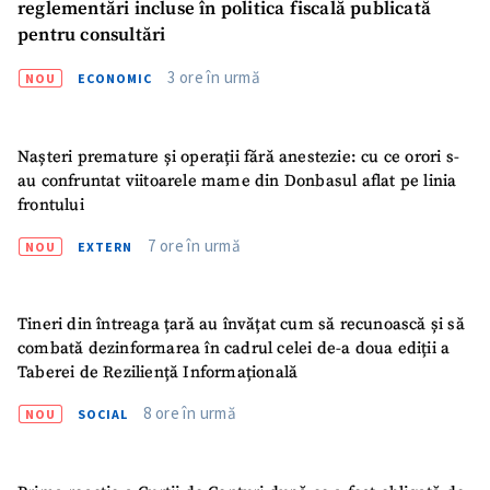
reglementări incluse în politica fiscală publicată
pentru consultări
3 ore în urmă
NOU
ECONOMIC
Nașteri premature și operații fără anestezie: cu ce orori s-
au confruntat viitoarele mame din Donbasul aflat pe linia
frontului
7 ore în urmă
NOU
EXTERN
Tineri din întreaga țară au învățat cum să recunoască și să
combată dezinformarea în cadrul celei de-a doua ediții a
Taberei de Reziliență Informațională
8 ore în urmă
NOU
SOCIAL