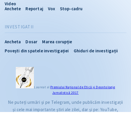
Video
Anchete
Reportaj
Vox
Stop-cadru
INVESTIGATII
Ancheta
Dosar
Marea corupție
Povești din spatele investigației
Ghiduri de investigații
CITEȘTE
Laureat al
Premiului Naţional de Etică și Deontologie
Jurnalistică 2017
Citește articolul
Ne puteți urmări și pe Telegram, unde publicăm investigații
și cele mai importante știri ale zilei, dar și pe: YouTube,
Facebook, Instagram și TikTok.