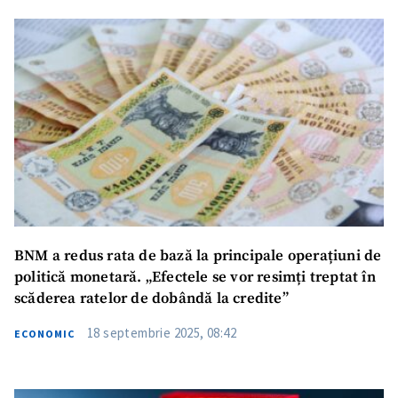
Trimite o informație
Despre ZdG
in English
на русском
BNM a redus rata de bază la principale operațiuni de
politică monetară. „Efectele se vor resimți treptat în
scăderea ratelor de dobândă la credite”
18 septembrie 2025, 08:42
ECONOMIC