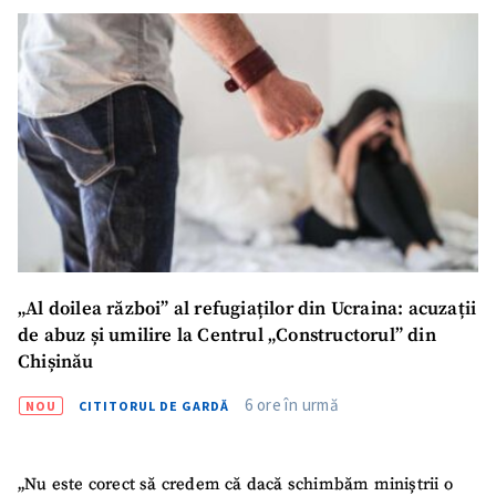
„Al doilea război” al refugiaților din Ucraina: acuzații
de abuz și umilire la Centrul „Constructorul” din
Chișinău
6 ore în urmă
NOU
CITITORUL DE GARDĂ
„Nu este corect să credem că dacă schimbăm miniștrii o