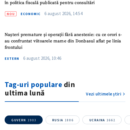
în politica fiscală publicată pentru consultări
6 august 2026, 14:54
NOU
ECONOMIC
Nașteri premature și operații fără anestezie: cu ce orori s-
au confruntat viitoarele mame din Donbasul aflat pe linia
frontului
6 august 2026, 10:46
EXTERN
Tag-uri populare
din
ultima lună
Vezi ultimele știri
GUVERN
1903
RUSIA
1886
UCRAINA
1662