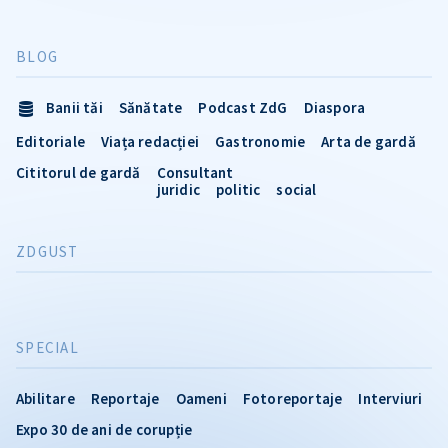
BLOG
Banii tăi
Sănătate
Podcast ZdG
Diaspora
Editoriale
Viața redacției
Gastronomie
Arta de gardă
Cititorul de gardă
Consultant
juridic
politic
social
ZDGUST
SPECIAL
Abilitare
Reportaje
Oameni
Fotoreportaje
Interviuri
Expo 30 de ani de corupție