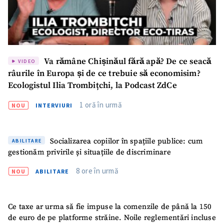
SUSȚINE
Va rămâne Chișinăul fără apă? De ce seacă
VIDEO
râurile în Europa și de ce trebuie să economisim?
Ecologistul Ilia Trombițchi, la Podcast ZdCe
1 oră în urmă
NOU
INTERVIURI
Socializarea copiilor în spațiile publice: cum
ABILITARE
gestionăm privirile și situațiile de discriminare
8 ore în urmă
NOU
ABILITARE
Ce taxe ar urma să fie impuse la comenzile de până la 150
de euro de pe platforme străine. Noile reglementări incluse