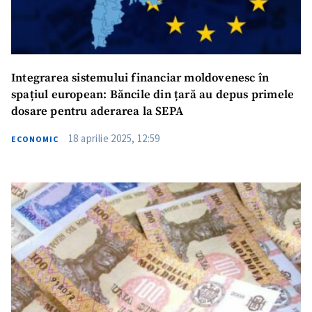
Fotografie
+ Încarcă imagine
Link media
+ Link media
Integrarea sistemului financiar moldovenesc în
spațiul european: Băncile din țară au depus primele
dosare pentru aderarea la SEPA
Mesajul știrei
+ Mesajul știrei
18 aprilie 2025, 12:59
ECONOMIC
CONTACT SURSĂ
Sursă anonimă
Nume
+ Numele meu
Email
+ Emailul meu
Telefon
+ Telefon personal