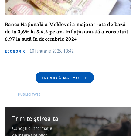
Am citit și sunt de
acord cu
politica de
confidențialitate
.
Banca Națională a Moldovei a majorat rata de bază
de la 3,6% la 5,6% pe an. Inflația anuală a constituit
TRIMITE ȘTIREA
6,97 la sută în decembrie 2024
10 ianuarie 2025, 13:42
ECONOMIC
ÎNCARCĂ MAI MULTE
Trimite
știrea ta
Cunoști o informație
de interes public?