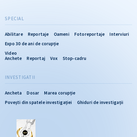
SPECIAL
Abilitare
Reportaje
Oameni
Fotoreportaje
Interviuri
Expo 30 de ani de corupție
Video
Anchete
Reportaj
Vox
Stop-cadru
INVESTIGATII
Ancheta
Dosar
Marea corupție
Povești din spatele investigației
Ghiduri de investigații