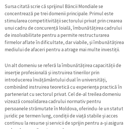
Sursa citată scrie că sprijinul Băncii Mondiale se
concentrează pe trei domenii principale. Primul este
stimularea competitivității sectorului privat prin crearea
unui cadru de concurență loială, îmbunătățirea cadrului
de insolvabilitate pentru a permite restructurarea
firmelor aflate în dificultate, dar viabile, și îmbunătățirea
mediului de afaceri pentru a atrage mai multe investiții.
Un alt domeniu se referă la îmbunătățirea capacității de
inserție profesională și instruirea tinerilor prin
introducerea învățământului dual în universități,
combinând instruirea teoretică cu experiența practică în
parteneriat cu sectorul privat. Cel de-al treilea domeniu
vizează consolidarea cadrului normativ pentru
persoanele strămutate în Moldova, oferindu-le un statut
juridic pe termen lung, condiții de viață stabile și acces
continuu la resurse și servicii de sprijin pentru a-și asigura