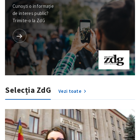
Cunoști o informație
de interes public?
Trimite-o la ZdG
Selecția ZdG
Vezi toate