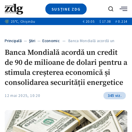
SUSȚINE ZDG
+8
Caută
+4
25
°C
, Chișinău
€
20.05
$
17.38
₽
0.214
Ştiri
+12
+1
+1
Investigatii
Banii tăi
+5
Principală
—
Ştiri
—
Economic
— Banca Mondială acordă un
Video
credit…
Banca Mondială acordă un credit
Special
de 90 de milioane de dolari pentru a
Blog
ZdGust
stimula creșterea economică și
consolidarea securității energetice
12 mai 2025, 10:20
345 viz.