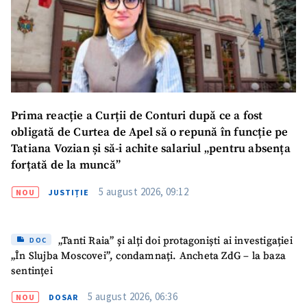
Prima reacție a Curții de Conturi după ce a fost
obligată de Curtea de Apel să o repună în funcție pe
Tatiana Vozian și să-i achite salariul „pentru absența
forțată de la muncă”
5 august 2026, 09:12
NOU
JUSTIȚIE
„Tanti Raia” și alți doi protagoniști ai investigației
DOC
„În Slujba Moscovei”, condamnați. Ancheta ZdG – la baza
sentinței
5 august 2026, 06:36
NOU
DOSAR