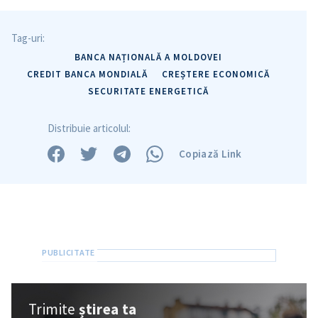
Tag-uri:
Trimite o informație
Despre ZdG
BANCA NAȚIONALĂ A MOLDOVEI
in English
на русском
CREDIT BANCA MONDIALĂ
CREȘTERE ECONOMICĂ
SECURITATE ENERGETICĂ
Distribuie articolul:
Copiază Link
Trimite
știrea ta