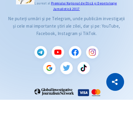
Laureat al
Premiului Naţional de Etică și Deontologie
Jurnalistică 2017
Ne puteți urmări și pe Telegram, unde publicăm investigații
și cele mai importante știri ale zilei, dar și pe: YouTube,
Facebook, Instagram și TikTok.
CITEȘTE
Citește articolul
Copiază Link
ZdG este membru al rețelei globale a jurnaliștilor de investigație (GIJN).
2004—2026 © Ziarul de Gardă.
Toate drepturile rezervate.
Dezvoltat de
SENSMEDIA