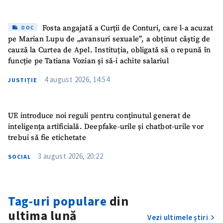
Fosta angajată a Curții de Conturi, care l-a acuzat
DOC
pe Marian Lupu de „avansuri sexuale”, a obținut câștig de
cauză la Curtea de Apel. Instituția, obligată să o repună în
ȘTIREA MEA
funcție pe Tatiana Vozian și să-i achite salariul
Titlu știre
+ Adaugă titlu
4 august 2026, 14:54
JUSTIȚIE
Fotografie
+ Încarcă imagine
UE introduce noi reguli pentru conținutul generat de
inteligența artificială. Deepfake-urile și chatbot-urile vor
Link media
+ Link media
trebui să fie etichetate
3 august 2026, 20:22
SOCIAL
Mesajul știrei
+ Mesajul știrei
Tag-uri populare
din
ultima lună
Vezi ultimele știri
CONTACT SURSĂ