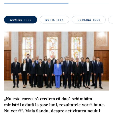
Sursă anonimă
Nume
+ Numele meu
GUVERN
1902
RUSIA
1885
UCRAINA
1660
Email
+ Emailul meu
Telefon
+ Telefon personal
Am citit și sunt de
acord cu
politica de
confidențialitate
.
TRIMITE ȘTIREA
„Nu este corect să credem că dacă schimbăm
miniștrii o dată la șase luni, rezultatele vor fi bune.
Nu vor fi”. Maia Sandu, despre activitatea noului