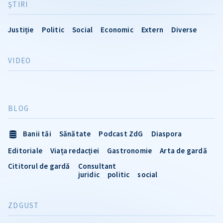
ŞTIRI
Justiție
Politic
Social
Economic
Extern
Diverse
VIDEO
BLOG
Banii tăi
Sănătate
Podcast ZdG
Diaspora
Editoriale
Viața redacției
Gastronomie
Arta de gardă
Cititorul de gardă
Consultant
juridic
politic
social
ZDGUST