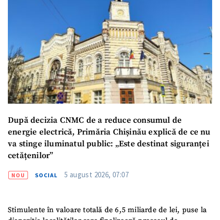
După decizia CNMC de a reduce consumul de
energie electrică, Primăria Chișinău explică de ce nu
va stinge iluminatul public: „Este destinat siguranței
cetățenilor”
5 august 2026, 07:07
NOU
SOCIAL
Stimulente în valoare totală de 6,5 miliarde de lei, puse la