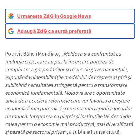
Urmărește
ZdG
în Google News
Adaugă
ZdG
ca sursă preferată
Potrivit Băncii Mondiale,
„Moldova s-a confruntat cu
multiple crize, care au pus la încercare puterea de
cumpărare a gospodăriilor și resursele guvernamentale,
expunând vulnerabilitățile modelului de creștere al țării și
subliniind necesitatea stringentă pentru o transformare
economică fundamentală. Moldova are o oportunitate
unică de a accelera reformele care vor favoriza o creștere
economică mai puternică și crearea mai rapidă a locurilor
de muncă. Integrarea cu piețele și instituțiile UE deschide
calea pentru o economie mai productivă, mai diversificată
și bazată pe sectorul privat”
, a subliniat sursa citată.