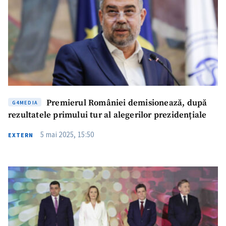
Fotografie
+ Încarcă imagine
Link media
+ Link media
Premierul României demisionează, după
Mesajul știrei
+ Mesajul știrei
G4MEDIA
rezultatele primului tur al alegerilor prezidențiale
5 mai 2025, 15:50
EXTERN
CONTACT SURSĂ
Sursă anonimă
Nume
+ Numele meu
Email
+ Emailul meu