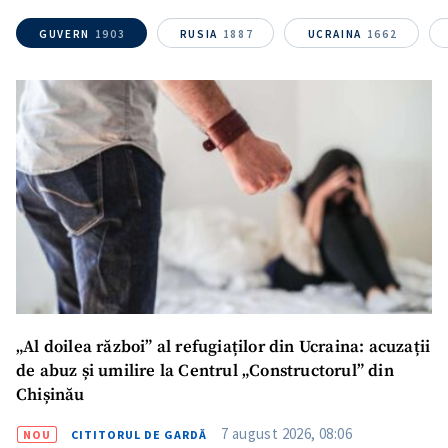
GUVERN
1903
RUSIA
1887
UCRAINA
1662
„Al doilea război” al refugiaților din Ucraina: acuzații
de abuz și umilire la Centrul „Constructorul” din
Chișinău
7 august 2026, 08:06
NOU
CITITORUL DE GARDĂ