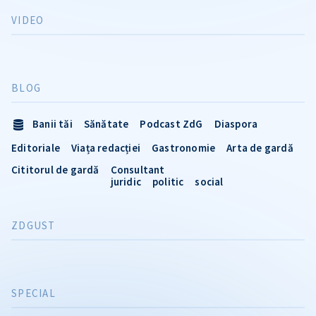
VIDEO
BLOG
Banii tăi
Sănătate
Podcast ZdG
Diaspora
Editoriale
Viața redacției
Gastronomie
Arta de gardă
Cititorul de gardă
Consultant
juridic
politic
social
ZDGUST
SPECIAL