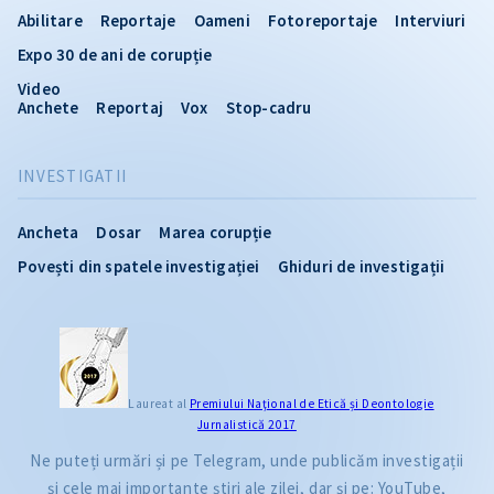
Abilitare
Reportaje
Oameni
Fotoreportaje
Interviuri
Expo 30 de ani de corupție
Video
Anchete
Reportaj
Vox
Stop-cadru
INVESTIGATII
Ancheta
Dosar
Marea corupție
Povești din spatele investigației
Ghiduri de investigații
CITEȘTE
Laureat al
Premiului Naţional de Etică și Deontologie
Jurnalistică 2017
Citește articolul
Ne puteți urmări și pe Telegram, unde publicăm investigații
și cele mai importante știri ale zilei, dar și pe: YouTube,