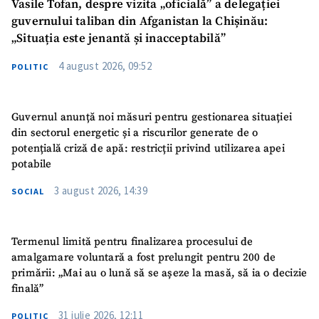
Vasile Tofan, despre vizita „oficială” a delegației
guvernului taliban din Afganistan la Chișinău:
„Situația este jenantă și inacceptabilă”
4 august 2026, 09:52
POLITIC
Guvernul anunță noi măsuri pentru gestionarea situației
din sectorul energetic și a riscurilor generate de o
potențială criză de apă: restricții privind utilizarea apei
potabile
3 august 2026, 14:39
SOCIAL
Termenul limită pentru finalizarea procesului de
amalgamare voluntară a fost prelungit pentru 200 de
primării: „Mai au o lună să se așeze la masă, să ia o decizie
finală”
31 iulie 2026, 12:11
POLITIC