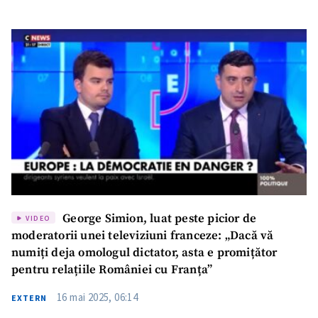
Trimite o informație
Despre ZdG
in English
на русском
George Simion, luat peste picior de
VIDEO
moderatorii unei televiziuni franceze: „Dacă vă
numiți deja omologul dictator, asta e promițător
pentru relațiile României cu Franța”
16 mai 2025, 06:14
EXTERN