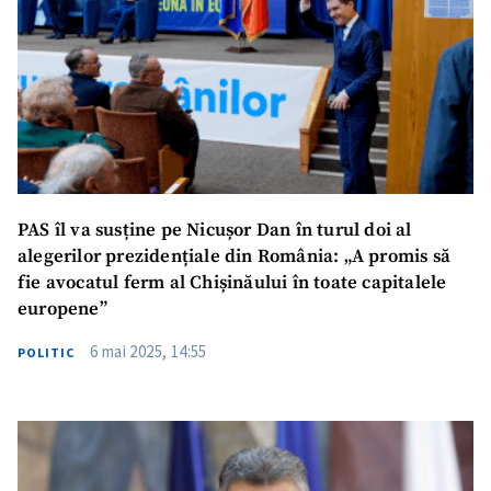
PAS îl va susține pe Nicușor Dan în turul doi al
alegerilor prezidențiale din România: „A promis să
fie avocatul ferm al Chișinăului în toate capitalele
europene”
6 mai 2025, 14:55
POLITIC
ȘTIREA MEA
Titlu știre
+ Adaugă titlu