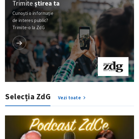
Trimite
știrea ta
Cunoști o informație
de interes public?
Trimite-o la ZdG
Selecția ZdG
Vezi toate