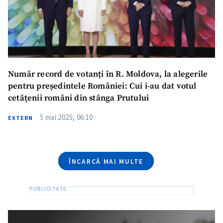
Telefon
+ Telefon personal
Am citit și sunt de
acord cu
politica de
confidențialitate
.
Număr record de votanți în R. Moldova, la alegerile
TRIMITE ȘTIREA
pentru președintele României: Cui i-au dat votul
cetățenii români din stânga Prutului
5 mai 2025, 06:10
EXTERN
ÎNCARCĂ MAI MULTE