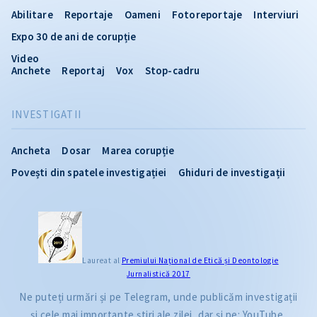
Abilitare
Reportaje
Oameni
Fotoreportaje
Interviuri
Expo 30 de ani de corupție
Video
Anchete
Reportaj
Vox
Stop-cadru
INVESTIGATII
Ancheta
Dosar
Marea corupție
Povești din spatele investigației
Ghiduri de investigații
CITEȘTE
Laureat al
Premiului Naţional de Etică și Deontologie
Jurnalistică 2017
Citește articolul
Ne puteți urmări și pe Telegram, unde publicăm investigații
și cele mai importante știri ale zilei, dar și pe: YouTube,