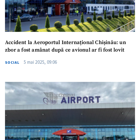
Fotografie
+ Încarcă imagine
Link media
+ Link media
Accident la Aeroportul Internațional Chișinău: un
zbor a fost amânat după ce avionul ar fi fost lovit
5 mai 2025, 09:06
SOCIAL
Mesajul știrei
+ Mesajul știrei
CONTACT SURSĂ
Sursă anonimă
Nume
+ Numele meu
Email
+ Emailul meu