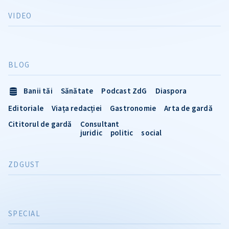
VIDEO
BLOG
Banii tăi
Sănătate
Podcast ZdG
Diaspora
Editoriale
Viața redacției
Gastronomie
Arta de gardă
Cititorul de gardă
Consultant
juridic
politic
social
ZDGUST
SPECIAL