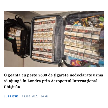
Trimite o informație
Despre ZdG
in English
на русском
O geantă cu peste 2600 de țigarete nedeclarate urma
să ajungă în Londra prin Aeroportul Internațional
Chișinău
7 iulie 2025, 14:43
JUSTIȚIE