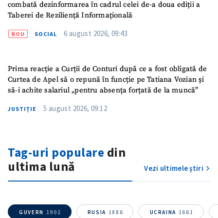
combată dezinformarea în cadrul celei de-a doua ediții a
Taberei de Reziliență Informațională
6 august 2026, 09:43
NOU
SOCIAL
Prima reacție a Curții de Conturi după ce a fost obligată de
Curtea de Apel să o repună în funcție pe Tatiana Vozian și
să-i achite salariul „pentru absența forțată de la muncă”
5 august 2026, 09:12
JUSTIȚIE
Tag-uri populare
din
ultima lună
Vezi ultimele știri
GUVERN
1902
RUSIA
1886
UCRAINA
1661