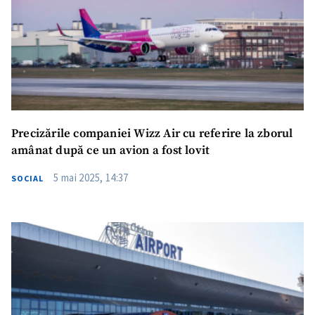
Precizările companiei Wizz Air cu referire la zborul
amânat după ce un avion a fost lovit
5 mai 2025, 14:37
SOCIAL
ȘTIREA MEA
Titlu știre
+ Adaugă titlu