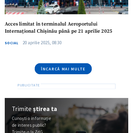
Telefon
+ Telefon personal
Am citit și sunt de
Acces limitat în terminalul Aeroportului
acord cu
politica de
Internațional Chișinău până pe 21 aprilie 2025
confidențialitate
.
20 aprilie 2025, 08:30
SOCIAL
TRIMITE ȘTIREA
ÎNCARCĂ MAI MULTE
Trimite
știrea ta
Cunoști o informație
de interes public?
Trimite-o la ZdG