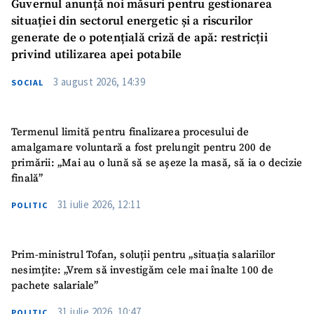
Guvernul anunță noi măsuri pentru gestionarea
situației din sectorul energetic și a riscurilor
generate de o potențială criză de apă: restricții
privind utilizarea apei potabile
3 august 2026, 14:39
SOCIAL
Termenul limită pentru finalizarea procesului de
amalgamare voluntară a fost prelungit pentru 200 de
primării: „Mai au o lună să se așeze la masă, să ia o decizie
finală”
31 iulie 2026, 12:11
POLITIC
Prim-ministrul Tofan, soluții pentru „situația salariilor
nesimțite: „Vrem să investigăm cele mai înalte 100 de
pachete salariale”
31 iulie 2026, 10:47
POLITIC