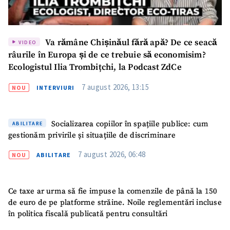
Mesajul știrei
+ Mesajul știrei
Va rămâne Chișinăul fără apă? De ce seacă
VIDEO
râurile în Europa și de ce trebuie să economisim?
CONTACT SURSĂ
Ecologistul Ilia Trombițchi, la Podcast ZdCe
Sursă anonimă
7 august 2026, 13:15
NOU
INTERVIURI
Nume
+ Numele meu
Socializarea copiilor în spațiile publice: cum
ABILITARE
Email
+ Emailul meu
gestionăm privirile și situațiile de discriminare
7 august 2026, 06:48
NOU
ABILITARE
Telefon
+ Telefon personal
Am citit și sunt de
Ce taxe ar urma să fie impuse la comenzile de până la 150
acord cu
politica de
confidențialitate
.
de euro de pe platforme străine. Noile reglementări incluse
în politica fiscală publicată pentru consultări
TRIMITE ȘTIREA