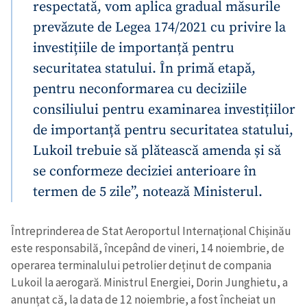
respectată, vom aplica gradual măsurile
prevăzute de Legea 174/2021 cu privire la
investițiile de importanță pentru
securitatea statului. În primă etapă,
pentru neconformarea cu deciziile
consiliului pentru examinarea investițiilor
de importanță pentru securitatea statului,
Lukoil trebuie să plătească amenda și să
se conformeze deciziei anterioare în
termen de 5 zile”, notează Ministerul.
Întreprinderea de Stat Aeroportul Internațional Chișinău
este responsabilă, începând de vineri, 14 noiembrie, de
operarea terminalului petrolier deținut de compania
Lukoil la aerogară. Ministrul Energiei, Dorin Junghietu, a
Trimite o informație
Despre ZdG
anunțat că, la data de 12 noiembrie, a fost încheiat un
in English
на русском