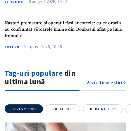
6 august 2026, 14:54
ECONOMIC
Nașteri premature și operații fără anestezie: cu ce orori s-
au confruntat viitoarele mame din Donbasul aflat pe linia
frontului
6 august 2026, 10:46
EXTERN
Tag-uri populare
din
ultima lună
Vezi ultimele știri
GUVERN
1903
RUSIA
1887
UCRAINA
1662