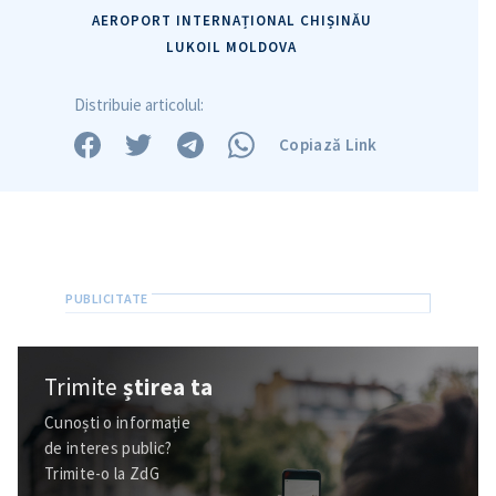
AEROPORT INTERNAȚIONAL CHIȘINĂU
LUKOIL MOLDOVA
Distribuie articolul:
Copiază Link
Trimite
știrea ta
Cunoști o informație
de interes public?
Trimite-o la ZdG