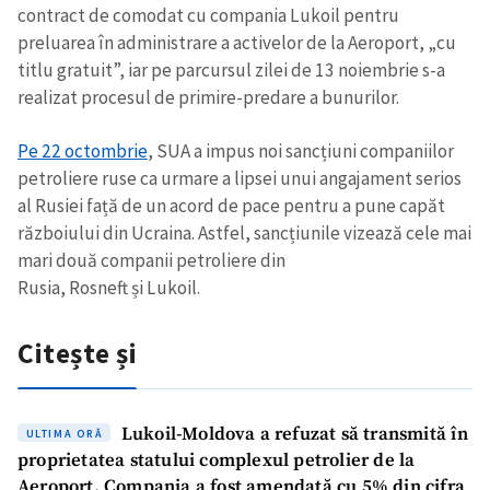
contract de comodat cu compania Lukoil pentru
preluarea în administrare a activelor de la Aeroport, „cu
titlu gratuit”, iar pe parcursul zilei de 13 noiembrie s-a
realizat procesul de primire-predare a bunurilor.
Pe 22 octombrie
, SUA a impus noi sancțiuni companiilor
petroliere ruse ca urmare a lipsei unui angajament serios
al Rusiei față de un acord de pace pentru a pune capăt
războiului din Ucraina. Astfel, sancțiunile vizează cele mai
mari două companii petroliere din
Rusia, Rosneft și Lukoil.
Citește și
Lukoil-Moldova a refuzat să transmită în
ULTIMA ORĂ
proprietatea statului complexul petrolier de la
Aeroport. Compania a fost amendată cu 5% din cifra