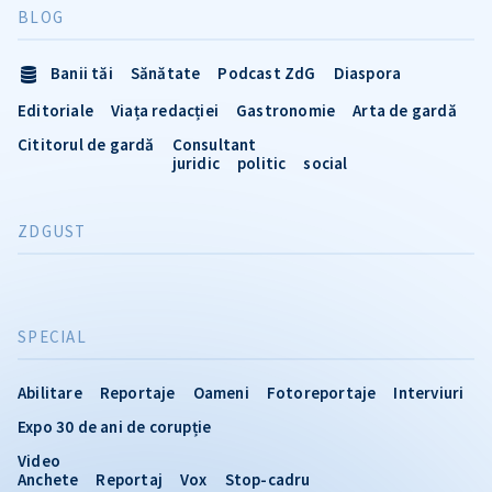
BLOG
Banii tăi
Sănătate
Podcast ZdG
Diaspora
Editoriale
Viața redacției
Gastronomie
Arta de gardă
Cititorul de gardă
Consultant
juridic
politic
social
ZDGUST
SPECIAL
Abilitare
Reportaje
Oameni
Fotoreportaje
Interviuri
Expo 30 de ani de corupție
Video
Anchete
Reportaj
Vox
Stop-cadru