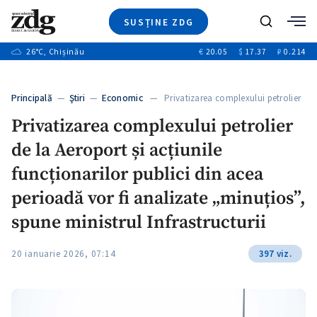
SUSȚINE ZDG
+3
Caută
+1
26
°C
, Chișinău
€
20.05
$
17.37
₽
0.214
Ştiri
+9
+4
Investigatii
Banii tăi
+1
+5
Principală
—
Ştiri
—
Economic
— Privatizarea complexului petrolier
Video
de la…
+1
Privatizarea complexului petrolier
Special
de la Aeroport și acțiunile
Blog
+1
ZdGust
funcționarilor publici din acea
perioadă vor fi analizate „minuțios”,
spune ministrul Infrastructurii
+1
20 ianuarie 2026, 07:14
397 viz.