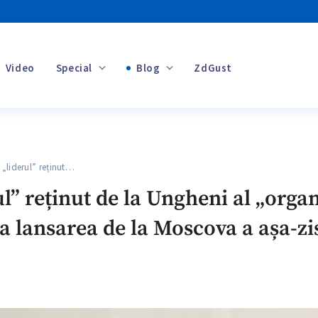
Video
Special
Blog
ZdGust
Banii tăi
liderul” reținut…
+1
ul” reținut de la Ungheni al „orga
la lansarea de la Moscova a așa-zi