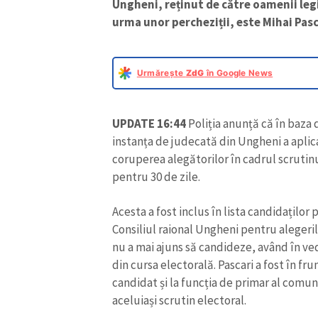
Ungheni, reținut de către oamenii legi
urma unor percheziții, este Mihai Pasc
Urmărește
ZdG
în Google News
UPDATE 16:44
Poliția anunță că în baza
instanța de judecată din Ungheni a aplica
coruperea alegătorilor în cadrul scrutin
pentru 30 de zile.
Acesta a fost inclus în lista candidaților 
ȘTIREA MEA
Consiliul raional Ungheni pentru alegeril
nu a mai ajuns să candideze, având în ve
Titlu știre
din cursa electorală. Pascari a fost în frun
candidat și la funcția de primar al comun
Fotografie
aceluiași scrutin electoral.