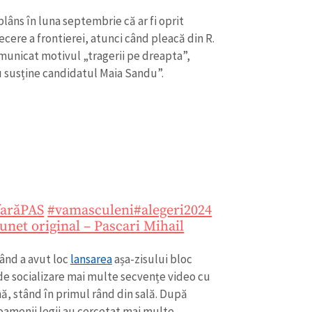
Email
+ Emailul 
+ Link media
plâns în luna septembrie că ar fi oprit
cere a frontierei, atunci când pleacă din R.
Telefon
+ Telefon pe
comunicat motivul „tragerii pe dreapta”,
nu susține candidatul Maia Sandu”.
Am citit și sunt de ac
+ Mesajul știrei
confidențialitate
.
TRIMITE ȘT
farăPAS
#vamasculeni
#alegeri2024
unet original – Pascari Mihail
când a avut loc
lansarea
așa-zisului bloc
 de socializare mai multe secvențe video cu
nă, stând în primul rând din sală. După
, oamenii legii au cercetat mai multe