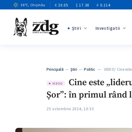
€
20.05
$
17.38
₽
0.214
36
°C
, Chișinău
Ştiri
Investigatii
+6
+3
+11
+4
Principală
—
Ştiri
—
Politic
— VIDEO/ Cine este „
+6
Cine este „lider
VIDEO
Șor”: în primul rând 
25 octombrie 2024, 10:33