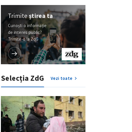
Trimite
știrea ta
Cunoști o informație
de interes public?
Trimite-o la ZdG
Selecția ZdG
Vezi toate
meu