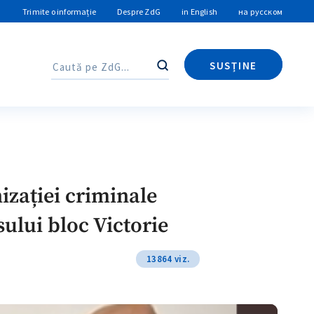
Trimite o informație
Despre ZdG
in English
на русском
SUSȚINE
Caută
Caută
nizației criminale
sului bloc Victorie
13864 viz.