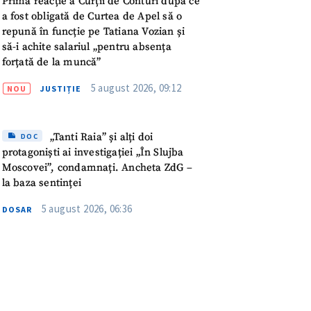
Prima reacție a Curții de Conturi după ce
a fost obligată de Curtea de Apel să o
repună în funcție pe Tatiana Vozian și
să-i achite salariul „pentru absența
forțată de la muncă”
5 august 2026, 09:12
NOU
JUSTIȚIE
„Tanti Raia” și alți doi
DOC
protagoniști ai investigației „În Slujba
Moscovei”, condamnați. Ancheta ZdG –
la baza sentinței
5 august 2026, 06:36
DOSAR