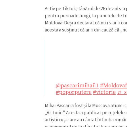
Link media
Activ pe TikTok, tânărul de 26 de ani s-a 
pentru perioade lungi, la punctele de tre
Moldova. Deși a declarat că nu i s-ar fi 
acesta a susținut că ar fi din cauză că „
Mesajul știrei
@pascarimihail1
#Moldova
#poporputere
#victorie
♬ s
Mihai Pascari a fost și la Moscova atunci 
„Victorie”. Acesta a publicat pe rețelele
artiștii ruși care au cântat în limba româ
evenimentul de la sfârșitul lunii aprilie