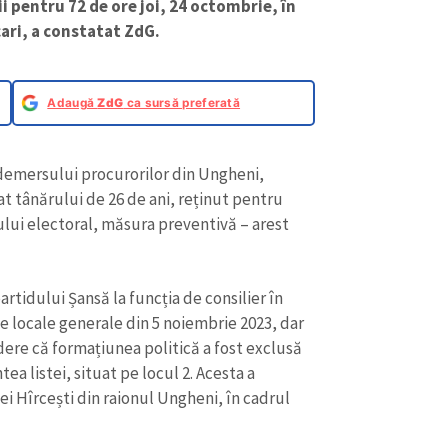
i pentru 72 de ore joi, 24 octombrie, în
ari, a constatat ZdG.
Adaugă
ZdG
ca sursă preferată
 demersului procurorilor din Ungheni,
t tânărului de 26 de ani, reținut pentru
ului electoral, măsura preventivă – arest
partidului Șansă la funcția de consilier în
CONTACT SURSĂ
e locale generale din 5 noiembrie 2023, dar
dere că formațiunea politică a fost exclusă
Sursă anonimă
+ Adaugă titlu
tea listei, situat pe locul 2. Acesta a
Nume
ei Hîrcești din raionul Ungheni, în cadrul
+ Numele 
+ Încarcă imagine