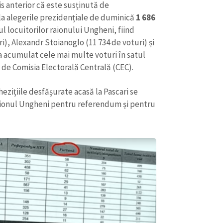
is anterior că este susținută de
la alegerile prezidențiale de duminică
1 686
l locuitorilor raionului Ungheni, fiind
), Alexandr Stoianoglo (11 734 de voturi) și
 a acumulat cele mai multe voturi în satul
 de Comisia Electorală Centrală (CEC).
ezițiile desfășurate acasă la Pascari se
 raionul Ungheni pentru referendum și pentru