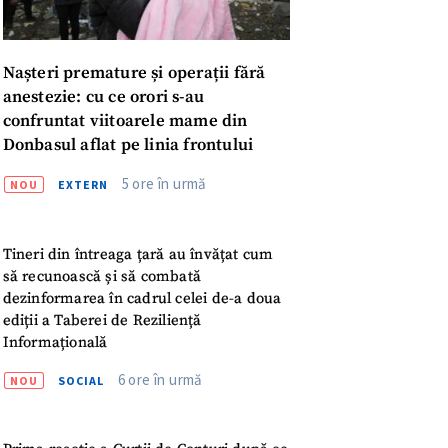
meu
rsonal
Nașteri premature și operații fără
anestezie: cu ce orori s-au
ord cu
politica de
confruntat viitoarele mame din
Donbasul aflat pe linia frontului
IREA
5 ore în urmă
NOU
EXTERN
Tineri din întreaga țară au învățat cum
să recunoască și să combată
dezinformarea în cadrul celei de-a doua
ediții a Taberei de Reziliență
Informațională
6 ore în urmă
NOU
SOCIAL