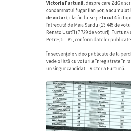
Victoria Furtună
, despre care ZdG a scr
condamnatul fugar Ilan Șor, a acumulat 
de voturi
, clasându-se pe
locul 4
în topu
întrecută de Maia Sandu (13 445 de voturi
Renato Usatîi (7 729 de voturi). Furtună
Petrești – 82, conform datelor publicate
În secvențele video publicate de la perch
vede o listă cu voturile înregistrate în
un singur candidat – Victoria Furtună.