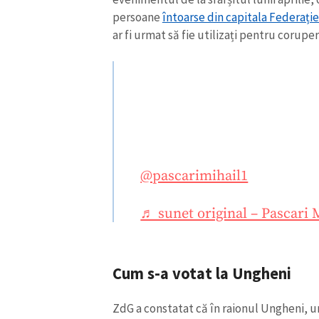
persoane
întoarse din capitala Federați
ar fi urmat să fie utilizați pentru corupe
@pascarimihail1
♬ sunet original – Pascari 
Cum s-a votat la Ungheni
ZdG a constatat că în raionul Ungheni, un