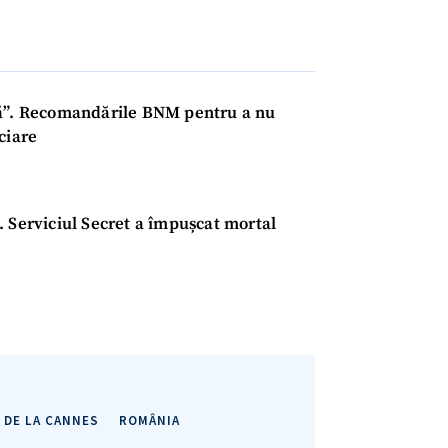
Email
+ Emailul 
+ Link media
Telefon
+ Telefon pe
Am citit și sunt de ac
dă”. Recomandările BNM pentru a nu
+ Mesajul știrei
confidențialitate
.
ciare
TRIMITE ȘT
. Serviciul Secret a împușcat mortal
 DE LA CANNES
ROMÂNIA