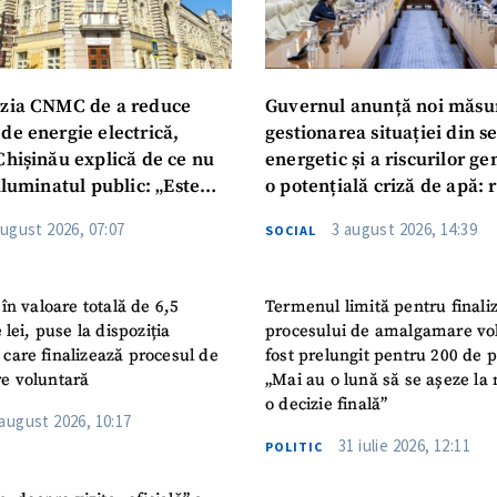
zia CNMC de a reduce
Guvernul anunță noi măsu
de energie electrică,
gestionarea situației din s
Chișinău explică de ce nu
energetic și a riscurilor g
iluminatul public: „Este
o potențială criză de apă: r
iguranței cetățenilor”
privind utilizarea apei pot
august 2026, 07:07
3 august 2026, 14:39
SOCIAL
în valoare totală de 6,5
Termenul limită pentru finali
 lei, puse la dispoziția
procesului de amalgamare vo
or care finalizează procesul de
fost prelungit pentru 200 de p
e voluntară
„Mai au o lună să se așeze la 
o decizie finală”
 august 2026, 10:17
31 iulie 2026, 12:11
POLITIC