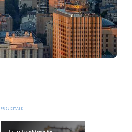
Trimite
știrea ta