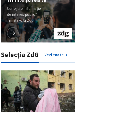
Cunoști o informație
de interes public?
Trimite-o la ZdG
Selecția ZdG
Vezi toate