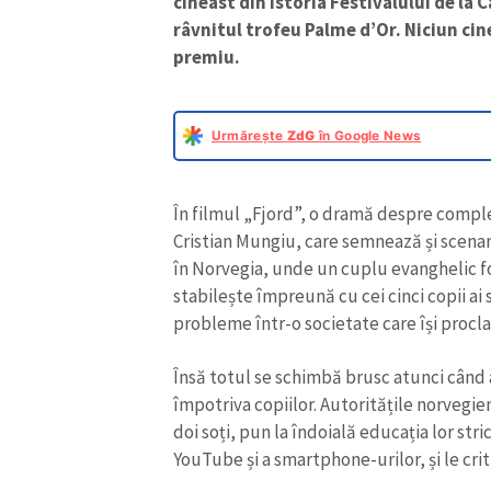
cineast din istoria Festivalului de la 
râvnitul trofeu Palme d’Or. Niciun cine
premiu.
Urmărește
ZdG
în Google News
În filmul „Fjord”, o dramă despre comple
Cristian Mungiu, care semnează și scenar
în Norvegia, unde un cuplu evanghelic f
stabilește împreună cu cei cinci copii ai 
probleme într-o societate care își procla
Însă totul se schimbă brusc atunci când
împotriva copiilor. Autoritățile norvegien
doi soți, pun la îndoială educația lor str
YouTube și a smartphone-urilor, și le crit