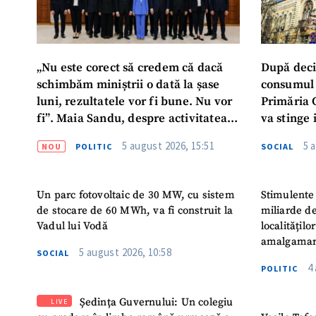
„Nu este corect să credem că dacă
După deci
schimbăm miniștrii o dată la șase
consumul 
luni, rezultatele vor fi bune. Nu vor
Primăria 
fi”. Maia Sandu, despre activitatea
va stinge 
noului Guvern
destinat s
5 august 2026, 15:51
5 
NOU
POLITIC
SOCIAL
Un parc fotovoltaic de 30 MW, cu sistem
Stimulente 
de stocare de 60 MWh, va fi construit la
miliarde de
Vadul lui Vodă
localitățil
amalgamar
5 august 2026, 10:58
SOCIAL
4
POLITIC
Ședința Guvernului: Un colegiu
LIVE