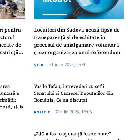
ri pentru
Locuitori din Sadova acuză lipsa de
ectorul
transparență și de echitate în
enerate de
procesul de amalgamare voluntară
estricții
și cer organizarea unui referendum
abile
31 iulie 2026, 06:40
ŞTIRI
zarea
Vasile Tofan, întrevederi cu șefii
luntară a
Senatului și Camerei Deputaților din
rimării:
România. Ce au discutat
masă, să ia
30 iulie 2026, 16:06
POLITIC
„ZdG a fost o speranță foarte mare” –