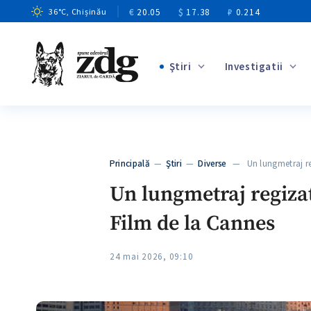
€
20.05
$
17.38
₽
0.214
36
°C
, Chișinău
Ştiri
Investigatii
+4
+2
+10
+5
Principală
—
Ştiri
—
Diverse
— Un lungmetraj re
+6
Un lungmetraj regizat
Film de la Cannes
24 mai 2026, 09:10