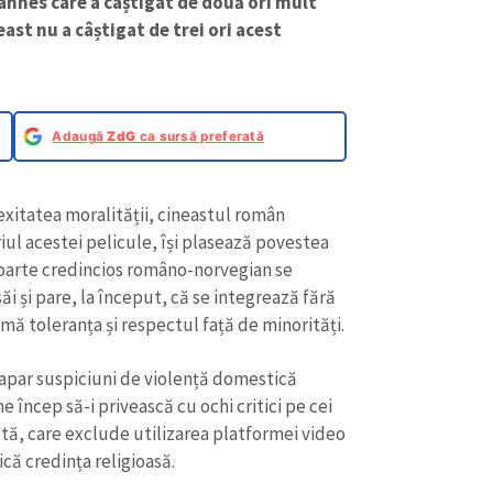
Cannes care a câștigat de două ori mult
ast nu a câștigat de trei ori acest
Adaugă
ZdG
ca sursă preferată
xitatea moralității, cineastul român
iul acestei pelicule, își plasează povestea
oarte credincios româno-norvegian se
săi și pare, la început, că se integrează fără
mă toleranța și respectul față de minorități.
 apar suspiciuni de violență domestică
e încep să-i privească cu ochi critici pe cei
ictă, care exclude utilizarea platformei video
ică credința religioasă.