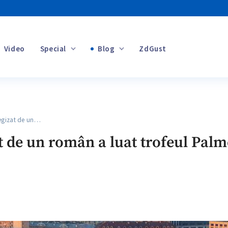
Video
Special
Blog
ZdGust
Banii tăi
gizat de un…
+1
 de un român a luat trofeul Palme 