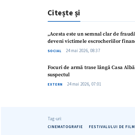
Link media
Citește și
„Acesta este un semnal clar de frau
Mesajul știrei
deveni victimele escrocheriilor finan
24 mai 2026, 08:37
SOCIAL
Focuri de armă trase lângă Casa Albă
suspectul
24 mai 2026, 07:01
EXTERN
Tag-uri:
CINEMATOGRAFIE
FESTIVALULUI DE FILM