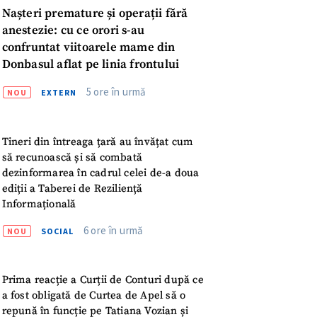
Nașteri premature și operații fără
anestezie: cu ce orori s-au
confruntat viitoarele mame din
Donbasul aflat pe linia frontului
5 ore în urmă
NOU
EXTERN
Tineri din întreaga țară au învățat cum
să recunoască și să combată
dezinformarea în cadrul celei de-a doua
ediții a Taberei de Reziliență
Informațională
6 ore în urmă
NOU
SOCIAL
Prima reacție a Curții de Conturi după ce
meu
a fost obligată de Curtea de Apel să o
repună în funcție pe Tatiana Vozian și