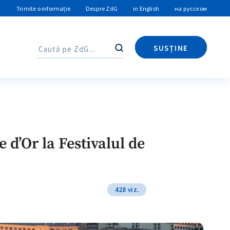
Trimite o informație
Despre ZdG
in English
на русском
SUSȚINE
Caută
Caută
d’Or la Festivalul de
428 viz.