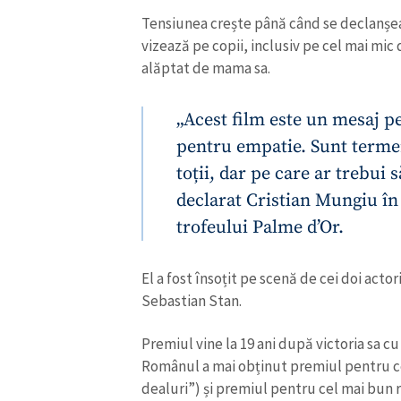
Tensiunea crește până când se declanșe
vizează pe copii, inclusiv pe cel mai mic 
alăptat de mama sa.
„Acest film este un mesaj p
pentru empatie. Sunt termen
toții, dar pe care ar trebui 
declarat Cristian Mungiu în
trofeului Palme d’Or.
El a fost însoțit pe scenă de cei doi actor
ȘTIREA MEA
Sebastian Stan.
Titlu știre
Premiul vine la 19 ani după victoria sa cu 
Românul a mai obținut premiul pentru c
Fotografie
dealuri”) și premiul pentru cel mai bun r