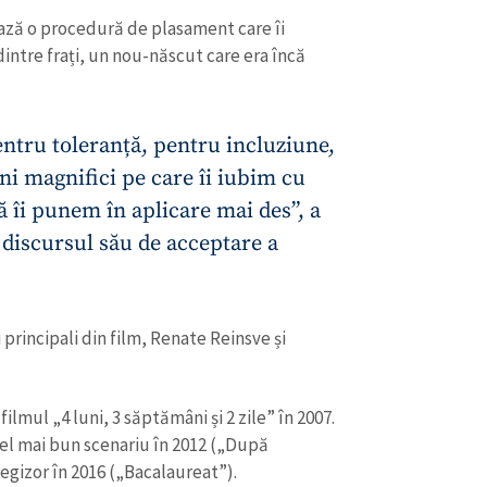
ază o procedură de plasament care îi
dintre frați, un nou-născut care era încă
entru toleranță, pentru incluziune,
i magnifici pe care îi iubim cu
să îi punem în aplicare mai des”, a
 discursul său de acceptare a
i principali din film, Renate Reinsve și
CONTACT SURSĂ
Sursă anonimă
+ Adaugă titlu
filmul „4 luni, 3 săptămâni și 2 zile” în 2007.
Nume
+ Numele 
el mai bun scenariu în 2012 („După
+ Încarcă imagine
egizor în 2016 („Bacalaureat”).