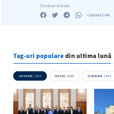
Distribuie articolul:
Copiază Link
Tag-uri populare
din ultima lună
GUVERN
1902
RUSIA
1886
UCRAINA
1661