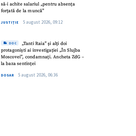
meu
să-i achite salariul „pentru absența
forțată de la muncă”
rsonal
5 august 2026, 09:12
JUSTIȚIE
ord cu
politica de
„Tanti Raia” și alți doi
DOC
protagoniști ai investigației „În Slujba
IREA
Moscovei”, condamnați. Ancheta ZdG –
la baza sentinței
5 august 2026, 06:36
DOSAR