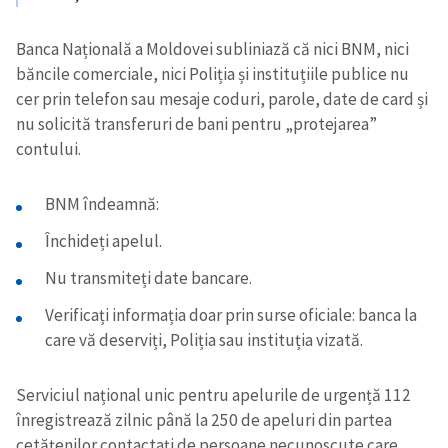
Banca Națională a Moldovei subliniază că nici BNM, nici
băncile comerciale, nici Poliția și instituțiile publice nu
cer prin telefon sau mesaje coduri, parole, date de card și
nu solicită transferuri de bani pentru „protejarea”
contului.
BNM îndeamnă:
Închideți apelul.
Nu transmiteți date bancare.
Verificați informația doar prin surse oficiale: banca la
care vă deserviți, Poliția sau instituția vizată.
Serviciul național unic pentru apelurile de urgență 112
înregistrează zilnic până la 250 de apeluri din partea
cetățenilor contactați de persoane necunoscute care