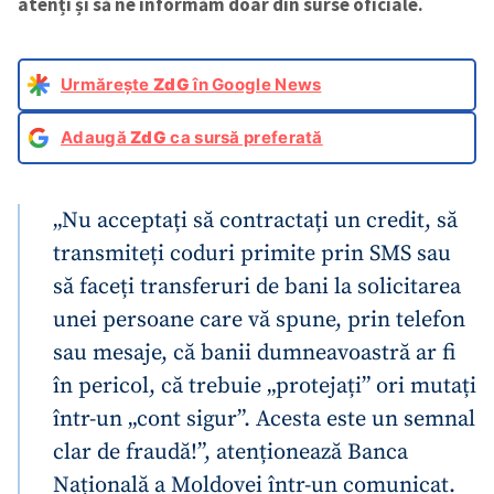
atenți și să ne informăm doar din surse oficiale.
Urmărește
ZdG
în Google News
Adaugă
ZdG
ca sursă preferată
„Nu acceptați să contractați un credit, să
transmiteți coduri primite prin SMS sau
să faceți transferuri de bani la solicitarea
unei persoane care vă spune, prin telefon
sau mesaje, că banii dumneavoastră ar fi
în pericol, că trebuie „protejați” ori mutați
într-un „cont sigur”. Acesta este un semnal
clar de fraudă!”, atenționează Banca
Națională a Moldovei într-un comunicat.