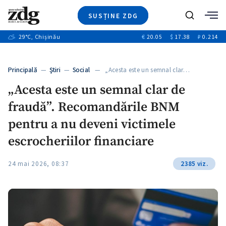
SUSȚINE ZDG
+4
Caută
+1
29
°C
, Chișinău
€
20.05
$
17.38
₽
0.214
Ştiri
+11
+8
Investigatii
Banii tăi
+4
Principală
—
Ştiri
—
Social
— „Acesta este un semnal clar…
Video
„Acesta este un semnal clar de
Special
fraudă”. Recomandările BNM
Blog
+1
ZdGust
pentru a nu deveni victimele
escrocheriilor financiare
24 mai 2026, 08:37
2385 viz.