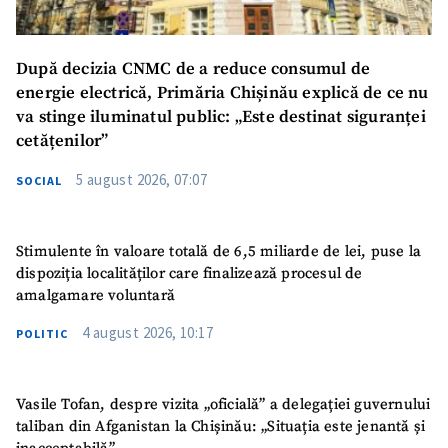
După decizia CNMC de a reduce consumul de
energie electrică, Primăria Chișinău explică de ce nu
va stinge iluminatul public: „Este destinat siguranței
cetățenilor”
5 august 2026, 07:07
SOCIAL
Stimulente în valoare totală de 6,5 miliarde de lei, puse la
dispoziția localităților care finalizează procesul de
amalgamare voluntară
4 august 2026, 10:17
POLITIC
Vasile Tofan, despre vizita „oficială” a delegației guvernului
taliban din Afganistan la Chișinău: „Situația este jenantă și