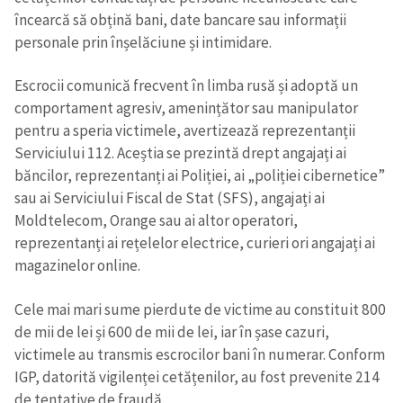
încearcă să obțină bani, date bancare sau informații
personale prin înșelăciune și intimidare.
Escrocii comunică frecvent în limba rusă și adoptă un
comportament agresiv, amenințător sau manipulator
pentru a speria victimele, avertizează reprezentanții
Serviciului 112. Aceștia se prezintă drept angajați ai
băncilor, reprezentanți ai Poliției, ai „poliției cibernetice”
sau ai Serviciului Fiscal de Stat (SFS), angajați ai
Moldtelecom, Orange sau ai altor operatori,
reprezentanți ai rețelelor electrice, curieri ori angajați ai
magazinelor online.
Cele mai mari sume pierdute de victime au constituit 800
de mii de lei și 600 de mii de lei, iar în șase cazuri,
victimele au transmis escrocilor bani în numerar. Conform
IGP, datorită vigilenței cetățenilor, au fost prevenite 214
de tentative de fraudă.