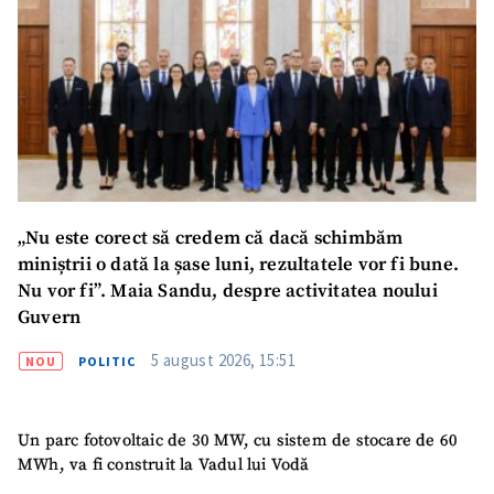
Email
+ Emailul meu
Telefon
+ Telefon personal
Am citit și sunt de
acord cu
politica de
confidențialitate
.
„Nu este corect să credem că dacă schimbăm
TRIMITE ȘTIREA
miniștrii o dată la șase luni, rezultatele vor fi bune.
Nu vor fi”. Maia Sandu, despre activitatea noului
Guvern
5 august 2026, 15:51
NOU
POLITIC
Un parc fotovoltaic de 30 MW, cu sistem de stocare de 60
MWh, va fi construit la Vadul lui Vodă