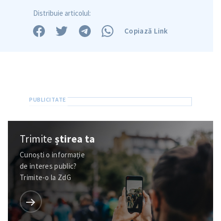
Trimite o informație
Despre ZdG
Distribuie articolul:
in English
на русском
Copiază Link
Trimite
știrea ta
Cunoști o informație
de interes public?
Trimite-o la ZdG