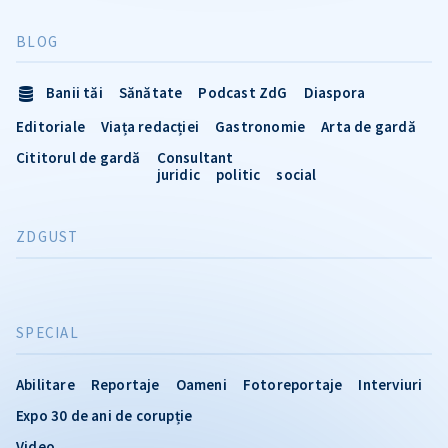
BLOG
Banii tăi
Sănătate
Podcast ZdG
Diaspora
Editoriale
Viața redacției
Gastronomie
Arta de gardă
Cititorul de gardă
Consultant
juridic
politic
social
ZDGUST
SPECIAL
Abilitare
Reportaje
Oameni
Fotoreportaje
Interviuri
Expo 30 de ani de corupție
Video