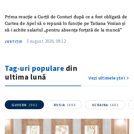
ȘTIREA MEA
Prima reacție a Curții de Conturi după ce a fost obligată de
Titlu știre
+ Adaugă titlu
Curtea de Apel să o repună în funcție pe Tatiana Vozian și
să-i achite salariul „pentru absența forțată de la muncă”
Fotografie
+ Încarcă imagine
5 august 2026, 09:12
JUSTIȚIE
Link media
+ Link media
Tag-uri populare
din
ultima lună
Vezi ultimele știri
Mesajul știrei
+ Mesajul știrei
CONTACT SURSĂ
GUVERN
1902
RUSIA
1886
UCRAINA
1661
Sursă anonimă
Nume
+ Numele meu