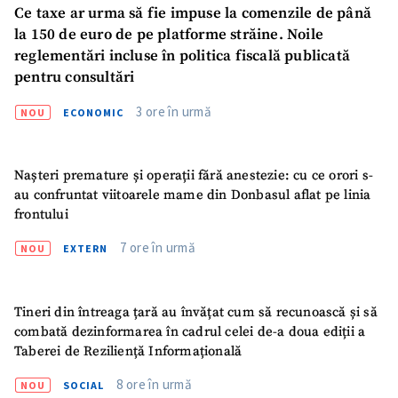
Ce taxe ar urma să fie impuse la comenzile de până
la 150 de euro de pe platforme străine. Noile
reglementări incluse în politica fiscală publicată
pentru consultări
3 ore în urmă
NOU
ECONOMIC
Nașteri premature și operații fără anestezie: cu ce orori s-
au confruntat viitoarele mame din Donbasul aflat pe linia
frontului
7 ore în urmă
NOU
EXTERN
Tineri din întreaga țară au învățat cum să recunoască și să
combată dezinformarea în cadrul celei de-a doua ediții a
Taberei de Reziliență Informațională
8 ore în urmă
NOU
SOCIAL