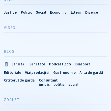
Justiție
Politic
Social
Economic
Extern
Diverse
VIDEO
BLOG
Banii tăi
Sănătate
Podcast ZdG
Diaspora
Editoriale
Viața redacției
Gastronomie
Arta de gardă
Cititorul de gardă
Consultant
juridic
politic
social
ZDGUST