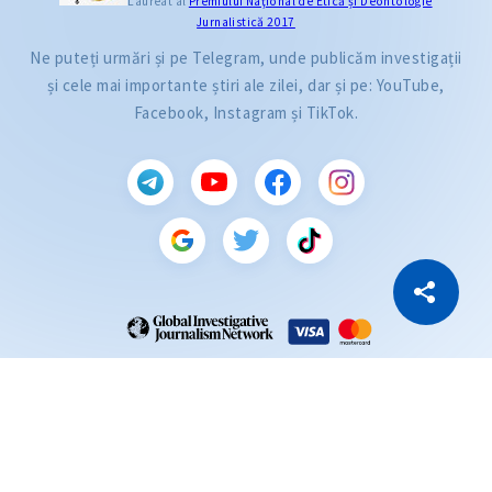
Laureat al
Premiului Naţional de Etică și Deontologie
Jurnalistică 2017
Ne puteți urmări și pe Telegram, unde publicăm investigații
și cele mai importante știri ale zilei, dar și pe: YouTube,
Facebook, Instagram și TikTok.
CITEȘTE
Citește articolul
Copiază Link
ZdG este membru al rețelei globale a jurnaliștilor de investigație (GIJN).
2004—2026 © Ziarul de Gardă.
Toate drepturile rezervate.
Dezvoltat de
SENSMEDIA