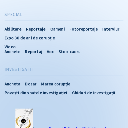
SPECIAL
Abilitare
Reportaje
Oameni
Fotoreportaje
Interviuri
Expo 30 de ani de corupție
Video
Anchete
Reportaj
Vox
Stop-cadru
INVESTIGATII
Ancheta
Dosar
Marea corupție
Povești din spatele investigației
Ghiduri de investigații