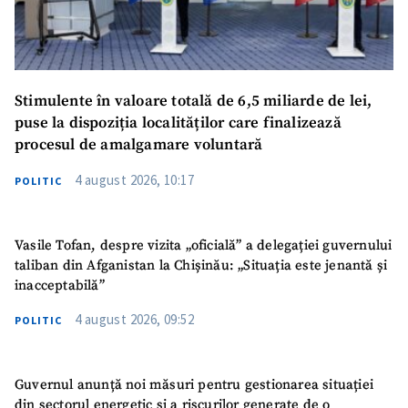
Stimulente în valoare totală de 6,5 miliarde de lei,
puse la dispoziția localităților care finalizează
procesul de amalgamare voluntară
4 august 2026, 10:17
POLITIC
Vasile Tofan, despre vizita „oficială” a delegației guvernului
taliban din Afganistan la Chișinău: „Situația este jenantă și
inacceptabilă”
4 august 2026, 09:52
POLITIC
Guvernul anunță noi măsuri pentru gestionarea situației
din sectorul energetic și a riscurilor generate de o