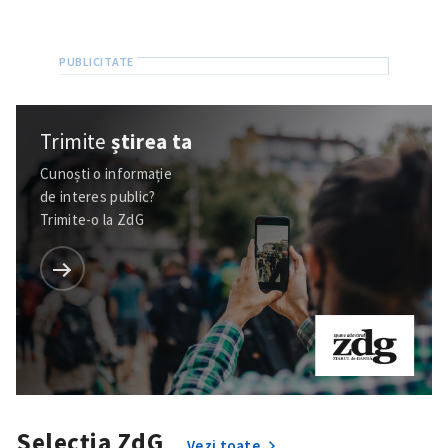
Trimite
știrea ta
Cunoști o informație
de interes public?
Trimite-o la ZdG
Selecția ZdG
Vezi toate