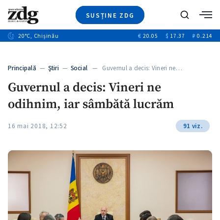
SUSȚINE ZDG
Caută
+2
20
°C
, Chișinău
€
20.05
$
17.37
₽
0.214
Ştiri
+6
+3
Investigatii
Banii tăi
+2
Principală
—
Ştiri
—
Social
— Guvernul a decis: Vineri ne…
Video
+1
+1
Guvernul a decis: Vineri ne
Special
odihnim, iar sâmbătă lucrăm
Blog
+2
ZdGust
16 mai 2018, 12:52
91 viz.
+1