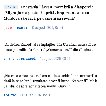
Anastasia Pârvan, membră a diasporei:
OAMENI
Link media
+ Link media
„Migrația nu poate fi oprită. Important este ca
Moldova să-i facă pe oameni să revină”
8 august 2026, 07:16
NOU
OAMENI
Mesajul știrei
+ Mesajul știrei
„Al doilea război” al refugiaților din Ucraina: acuzații de
CONTACT SURSĂ
abuz și umilire la Centrul „Constructorul” din Chișinău
Sursă anonimă
7 august 2026, 08:06
CITITORUL DE GARDĂ
Nume
+ Numele meu
„Nu este corect să credem că dacă schimbăm miniștrii o
dată la șase luni, rezultatele vor fi bune. Nu vor fi”. Maia
Email
+ Emailul meu
Sandu, despre activitatea noului Guvern
Telefon
+ Telefon personal
5 august 2026, 15:51
POLITIC
Am citit și sunt de