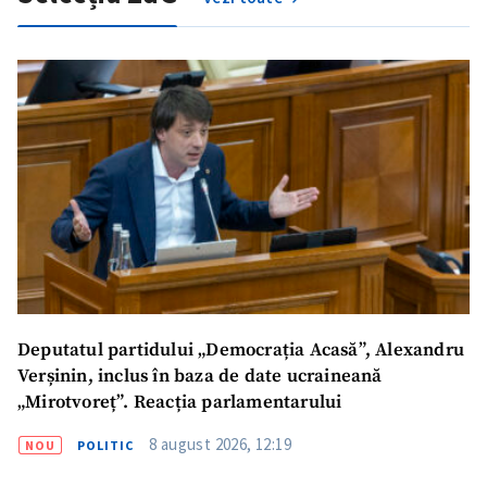
Trimite o informație
Despre ZdG
in English
на русском
Deputatul partidului „Democrația Acasă”, Alexandru
Verșinin, inclus în baza de date ucraineană
„Mirotvoreț”. Reacția parlamentarului
8 august 2026, 12:19
NOU
POLITIC