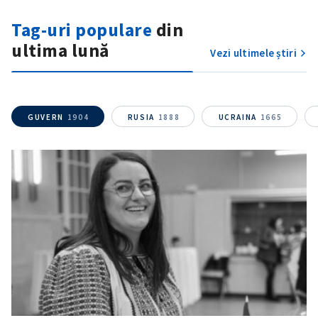
Tag-uri populare
din
ultima lună
Vezi ultimele știri
GUVERN
1904
RUSIA
1888
UCRAINA
1665
ȘTIREA MEA
Titlu știre
+ Adaugă titlu
Fotografie
+ Încarcă imagine