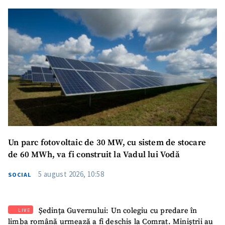
acord cu
politica de
confidențialitate
.
TRIMITE ȘTIREA
Un parc fotovoltaic de 30 MW, cu sistem de stocare
de 60 MWh, va fi construit la Vadul lui Vodă
5 august 2026, 10:58
SOCIAL
Ședința Guvernului: Un colegiu cu predare în
LIVE
SUSȚINE
limba română urmează a fi deschis la Comrat. Miniștrii au