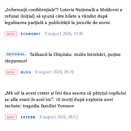
„Informații confidențiale”? Loteria Națională a Moldovei a
refuzat (inițial) să spună câte bilete a vândut după
legalizarea parțială a publicității la jocurile de noroc
8 august 2026, 10:45
NOU
ECONOMIC
Talibanii la Chișinău: multe întrebări, puține
EDITORIAL
răspunsuri
8 august 2026, 09:20
NOU
BLOG
„Mă uit la acest crater și îmi dau seama că pătuțul copilului
se afla exact în acel loc”. 10 morți după explozia unei
rachete: tragedia familiei Voronov
8 august 2026, 08:52
NOU
EXTERN