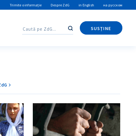
Trimite o informație
Despre ZdG
in English
на русском
SUSȚINE
Caută
Caută
 ZdG