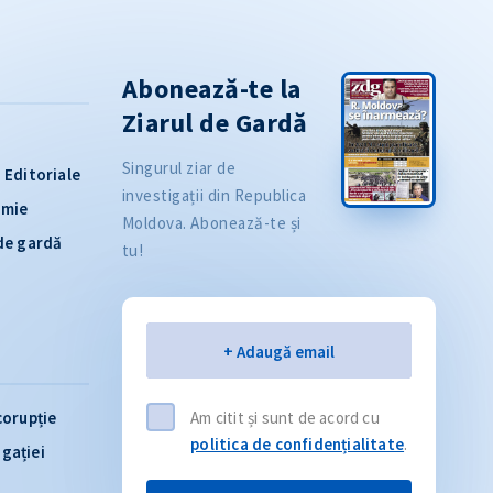
Abonează-te la
Ziarul de Gardă
Singurul ziar de
Editoriale
investigații din Republica
omie
Moldova. Abonează-te și
 de gardă
tu!
Email
+ Adaugă email
corupție
Am citit și sunt de acord cu
politica de confidențialitate
.
igației