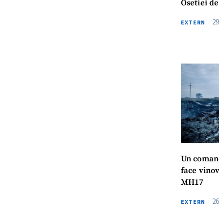
Osetiei d
29
EXTERN
Un comand
face vino
MH17
26
EXTERN