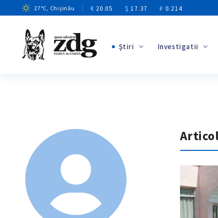
€
20.05
$
17.37
₽
0.214
27
°C
, Chișinău
Ştiri
Investigatii
+7
+2
+2
Artico