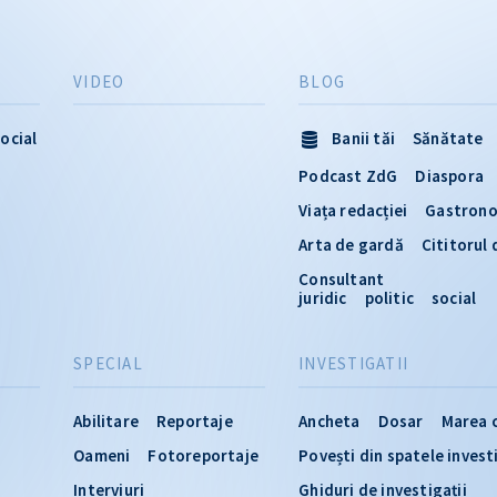
VIDEO
BLOG
ocial
Banii tăi
Sănătate
Podcast ZdG
Diaspora
Viața redacției
Gastron
Arta de gardă
Cititorul
Consultant
juridic
politic
social
SPECIAL
INVESTIGATII
Abilitare
Reportaje
Ancheta
Dosar
Marea 
Oameni
Fotoreportaje
Povești din spatele invest
Interviuri
Ghiduri de investigații