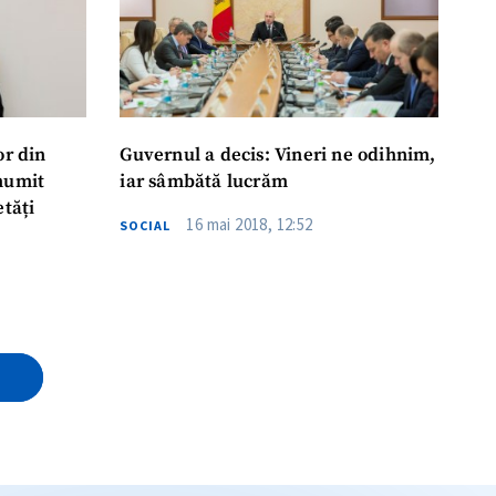
or din
Guvernul a decis: Vineri ne odihnim,
numit
iar sâmbătă lucrăm
etăți
16 mai 2018, 12:52
SOCIAL
E