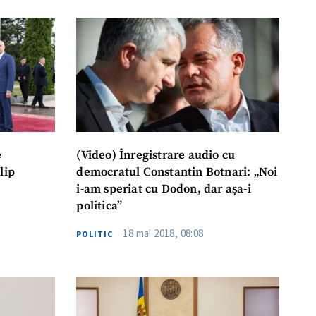
meu
meu
e
(Video) Înregistrare audio cu
rsonal
lip
democratul Constantin Botnari: „Noi
i-am speriat cu Dodon, dar așa-i
ord cu
politica de
politica”
18 mai 2018, 08:08
POLITIC
IREA