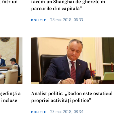
t într-un
facem un Shanghai de gherete în
parcurile din capitală”
28 mai 2018, 06:33
POLITIC
 ședință a
Analist politic: „Dodon este ostaticul
 incluse
propriei activități politice”
23 mai 2018, 08:34
POLITIC