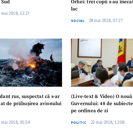
e Sud
Orhei: trei copii s-au îneca
lac
 mai 2018, 12:27
28 mai 2018, 07:27
SOCIAL
ant rus, suspectat că s-ar
(Live-text & Video) O nouă
vat de prăbușirea avionului
Guvernului: 48 de subiecte
pe ordinea de zi
 mai 2018, 05:54
23 mai 2018, 12:08
POLITIC