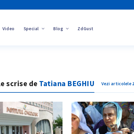
Video
Special
Blog
ZdGust
Banii tăi
le scrise de
Tatiana BEGHIU
Vezi articolele