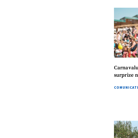
ȘTIREA MEA
Titlu știre
Fotografie
Link media
Carnavalu
surprize 
COMUNICATE
Mesajul știrei