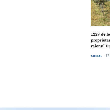
1229 de le
proprietar
raionul D
17
SOCIAL