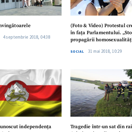
nvingătoarele
(Foto & Video) Protestul cr
în fața Parlamentului. „St
4 septembrie 2018, 04:38
propagării homosexualități
31 mai 2018, 10:29
SOCIAL
ecunoscut independența
Tragedie într-un sat din ra