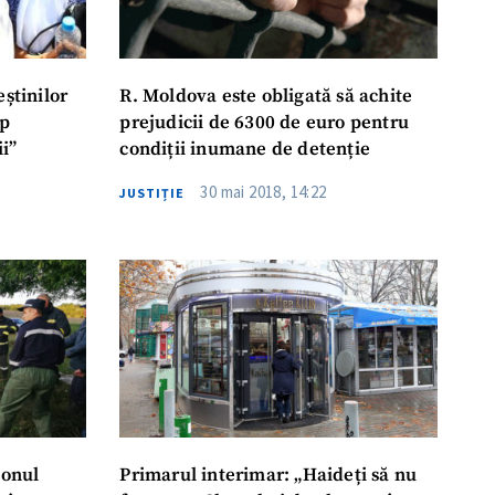
eștinilor
R. Moldova este obligată să achite
op
prejudicii de 6300 de euro pentru
i”
condiții inumane de detenție
30 mai 2018, 14:22
JUSTIȚIE
ionul
Primarul interimar: „Haideți să nu