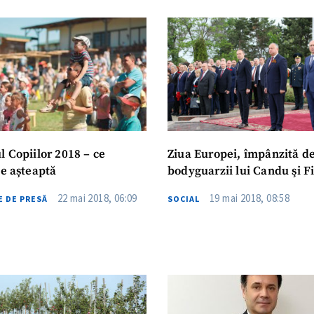
CONTACT SURSĂ
Sursă anonimă
+ Adaugă titlu
Nume
+ Numele 
+ Încarcă imagine
Email
+ Emailul 
+ Link media
l Copiilor 2018 – ce
Ziua Europei, împânzită d
Telefon
+ Telefon pe
ne așteaptă
bodyguarzii lui Candu şi Fi
22 mai 2018, 06:09
19 mai 2018, 08:58
 DE PRESĂ
SOCIAL
Am citit și sunt de ac
+ Mesajul știrei
confidențialitate
.
TRIMITE ȘT