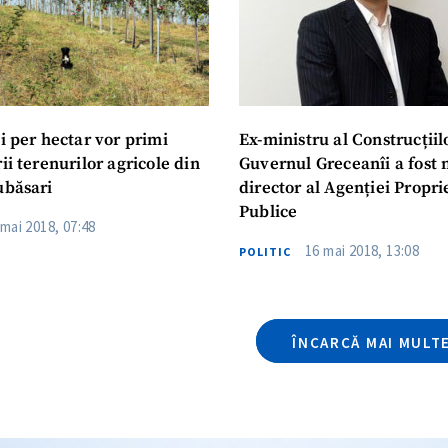
i per hectar vor primi
Ex-ministru al Construcțiil
ii terenurilor agricole din
Guvernul Greceanîi a fost 
ubăsari
director al Agenției Propri
Publice
 mai 2018, 07:48
16 mai 2018, 13:08
POLITIC
ÎNCARCĂ MAI MULT