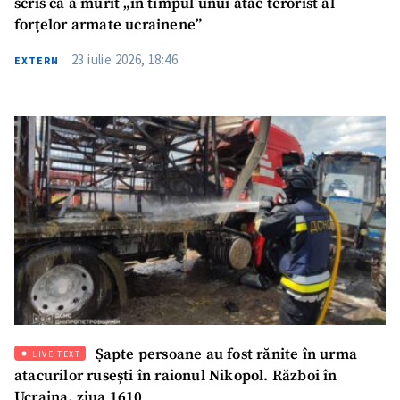
scris că a murit „în timpul unui atac terorist al
forțelor armate ucrainene”
23 iulie 2026, 18:46
EXTERN
Șapte persoane au fost rănite în urma
LIVE TEXT
atacurilor rusești în raionul Nikopol. Război în
Ucraina, ziua 1610