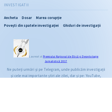
INVESTIGATII
Ancheta
Dosar
Marea corupție
Povești din spatele investigației
Ghiduri de investigații
CITEȘTE
Laureat al
Premiului Naţional de Etică și Deontologie
Jurnalistică 2017
Citește articolul
Ne puteți urmări și pe Telegram, unde publicăm investigații
și cele mai importante știri ale zilei, dar și pe: YouTube,
Facebook, Instagram și TikTok.