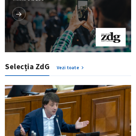
Selecția ZdG
Vezi toate
SUSȚINE