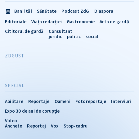
Banii tăi
Sănătate
Podcast ZdG
Diaspora
Editoriale
Viața redacției
Gastronomie
Arta de gardă
Cititorul de gardă
Consultant
juridic
politic
social
ZDGUST
SPECIAL
Abilitare
Reportaje
Oameni
Fotoreportaje
Interviuri
Expo 30 de ani de corupție
Video
Anchete
Reportaj
Vox
Stop-cadru