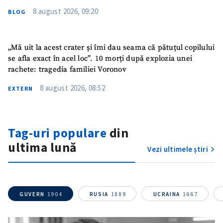
8 august 2026, 09:20
BLOG
„Mă uit la acest crater și îmi dau seama că pătuțul copilului
se afla exact în acel loc”. 10 morți după explozia unei
rachete: tragedia familiei Voronov
8 august 2026, 08:52
EXTERN
Tag-uri populare
din
ultima lună
Vezi ultimele știri
GUVERN
1904
RUSIA
1889
UCRAINA
1667