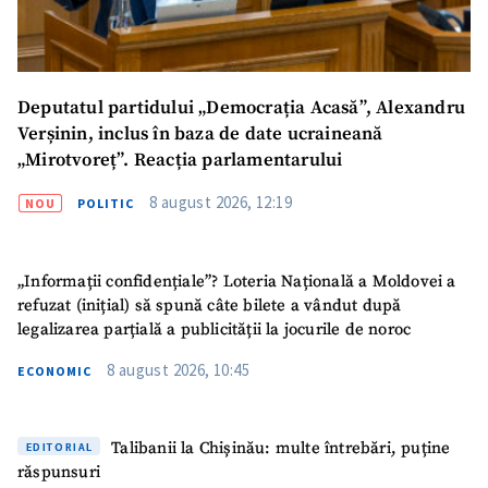
Deputatul partidului „Democrația Acasă”, Alexandru
Verșinin, inclus în baza de date ucraineană
„Mirotvoreț”. Reacția parlamentarului
8 august 2026, 12:19
NOU
POLITIC
„Informații confidențiale”? Loteria Națională a Moldovei a
refuzat (inițial) să spună câte bilete a vândut după
legalizarea parțială a publicității la jocurile de noroc
8 august 2026, 10:45
ECONOMIC
Talibanii la Chișinău: multe întrebări, puține
EDITORIAL
răspunsuri