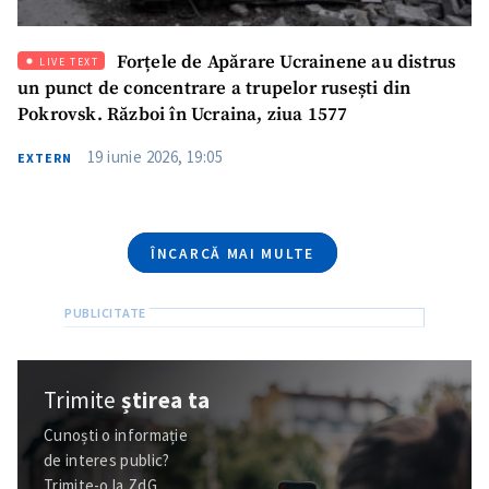
acord cu
politica de
confidențialitate
.
Forțele de Apărare Ucrainene au distrus
LIVE TEXT
TRIMITE ȘTIREA
un punct de concentrare a trupelor rusești din
Pokrovsk. Război în Ucraina, ziua 1577
19 iunie 2026, 19:05
EXTERN
ÎNCARCĂ MAI MULTE
Trimite
știrea ta
Cunoști o informație
de interes public?
Trimite-o la ZdG