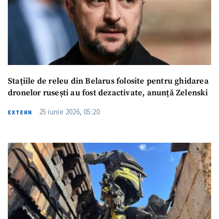
Stațiile de releu din Belarus folosite pentru ghidarea
dronelor rusești au fost dezactivate, anunță Zelenski
25 iunie 2026, 05:20
EXTERN
ȘTIREA MEA
Titlu știre
+ Adaugă titlu
Fotografie
+ Încarcă imagine