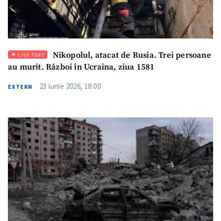
Link media
+ Link media
Nikopolul, atacat de Rusia. Trei persoane
LIVE TEXT
Mesajul știrei
+ Mesajul știrei
au murit. Război în Ucraina, ziua 1581
23 iunie 2026, 18:00
EXTERN
CONTACT SURSĂ
Sursă anonimă
Nume
+ Numele meu
Email
+ Emailul meu
Telefon
+ Telefon personal
Am citit și sunt de