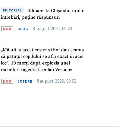
Talibanii la Chișinău: multe
IREA
EDITORIAL
întrebări, puține răspunsuri
8 august 2026, 09:20
NOU
BLOG
„Mă uit la acest crater și îmi dau seama
că pătuțul copilului se afla exact în acel
loc”. 10 morți după explozia unei
rachete: tragedia familiei Voronov
8 august 2026, 08:52
NOU
EXTERN