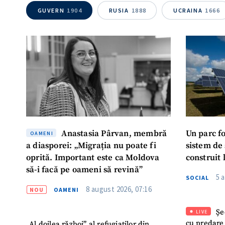
GUVERN
1904
RUSIA
1888
UCRAINA
1666
Anastasia Pârvan, membră
Un parc f
OAMENI
a diasporei: „Migrația nu poate fi
sistem de
oprită. Important este ca Moldova
construit 
să-i facă pe oameni să revină”
5 
SOCIAL
8 august 2026, 07:16
NOU
OAMENI
Șe
LIVE
cu predare
„Al doilea război” al refugiaților din