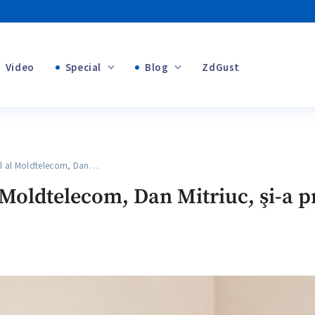
Video
Special
Blog
ZdGust
Banii tăi
+1
+1
l al Moldtelecom, Dan…
+2
 Moldtelecom, Dan Mitriuc, şi-a p