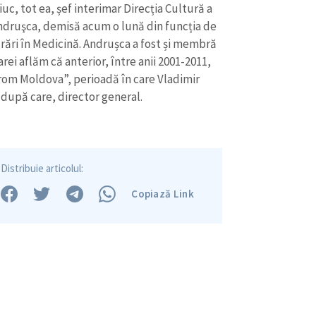
iuc, tot ea, șef interimar Direcția Cultură a
Andruşca, demisă acum o lună din funcția de
rări în Medicină. Andrușca a fost și membră
arei aflăm că anterior, între anii 2001-2011,
rom Moldova”, perioadă în care Vladimir
 după care, director general.
CONTACT SURSĂ
Sursă anonimă
+ Adaugă titlu
Distribuie articolul:
Nume
+ Numele 
Copiază Link
+ Încarcă imagine
Email
+ Emailul 
+ Link media
Telefon
+ Telefon pe
Am citit și sunt de ac
+ Mesajul știrei
confidențialitate
.