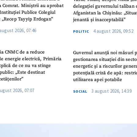
la Comrat. Miniștrii au aprobat
delegației guvernului taliban 
Instituției Publice Colegiul
Afganistan la Chișinău: „Situa
 „Recep Tayyip Erdogan”
jenantă și inacceptabilă”
 august 2026, 07:46
4 august 2026, 09:52
POLITIC
ia CNMC de a reduce
Guvernul anunță noi măsuri 
e energie electrică, Primăria
gestionarea situației din secto
plică de ce nu va stinge
energetic și a riscurilor gener
public: „Este destinat
potențială criză de apă: restric
cetățenilor”
utilizarea apei potabile
august 2026, 07:07
3 august 2026, 14:39
SOCIAL