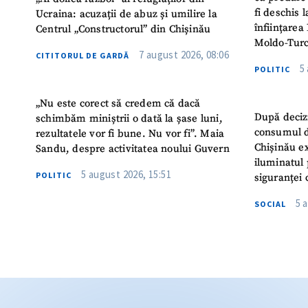
fi deschis 
Ucraina: acuzații de abuz și umilire la
înființarea 
Centrul „Constructorul” din Chișinău
Moldo-Turc
7 august 2026, 08:06
CITITORUL DE GARDĂ
5
POLITIC
„Nu este corect să credem că dacă
După deciz
schimbăm miniștrii o dată la șase luni,
consumul d
rezultatele vor fi bune. Nu vor fi”. Maia
Chișinău ex
Sandu, despre activitatea noului Guvern
iluminatul 
5 august 2026, 15:51
POLITIC
siguranței 
5 
SOCIAL