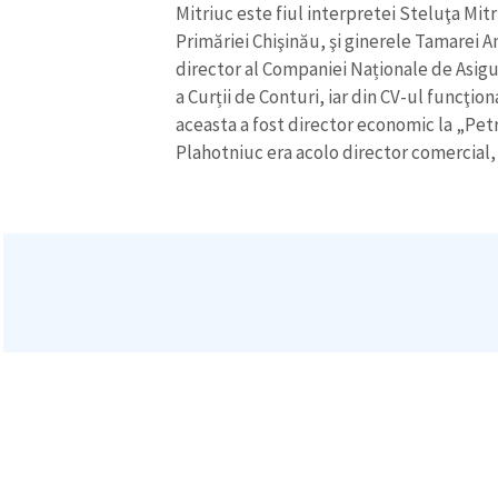
Mitriuc este fiul interpretei Steluţa Mitr
Primăriei Chişinău, şi ginerele Tamarei 
director al Companiei Naționale de Asigu
a Curții de Conturi, iar din CV-ul funcţion
aceasta a fost director economic la „Pet
Plahotniuc era acolo director comercial,
ȘTIREA MEA
Titlu știre
Fotografie
Link media
Mesajul știrei