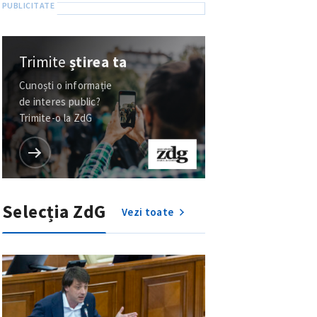
Trimite
știrea ta
Cunoști o informație
de interes public?
Trimite-o la ZdG
Selecția ZdG
Vezi toate