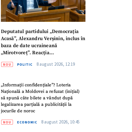
Deputatul partidului „Democrația
Acasă”, Alexandru Verșinin, inclus în
baza de date ucraineană
„Mirotvoreț”. Reacția
parlamentarului
8 august 2026, 12:19
NOU
POLITIC
meu
„Informații confidențiale”? Loteria
Națională a Moldovei a refuzat (inițial)
meu
să spună câte bilete a vândut după
legalizarea parțială a publicității la
rsonal
jocurile de noroc
8 august 2026, 10:45
NOU
ECONOMIC
ord cu
politica de