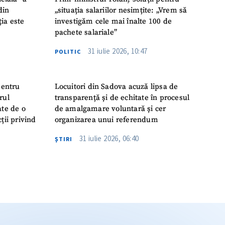
din
„situația salariilor nesimțite: „Vrem să
ția este
investigăm cele mai înalte 100 de
pachete salariale”
31 iulie 2026, 10:47
POLITIC
pentru
Locuitori din Sadova acuză lipsa de
rul
transparență și de echitate în procesul
ate de o
de amalgamare voluntară și cer
ții privind
organizarea unui referendum
31 iulie 2026, 06:40
ŞTIRI