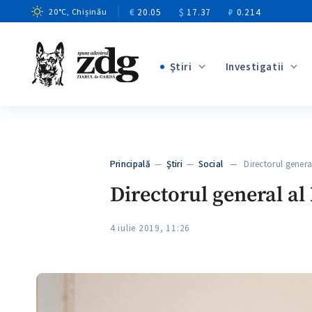
€
20.05
$
17.37
₽
0.214
20
°C
, Chișinău
Ştiri
Investigatii
+2
+7
+3
Principală
—
Ştiri
—
Social
— Directorul genera
+2
Directorul general al
4 iulie 2019, 11:26