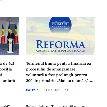
4
ă de 6,5
Termenul limită pentru finalizarea
poziția
procesului de amalgamare
ză
voluntară a fost prelungit pentru
oluntară
200 de primării: „Mai au o lună să se
așeze la masă, să ia o decizie finală”
31 iulie 2026, 12:11
POLITIC
icială” a
Prim-ministrul Tofan, soluții pentru