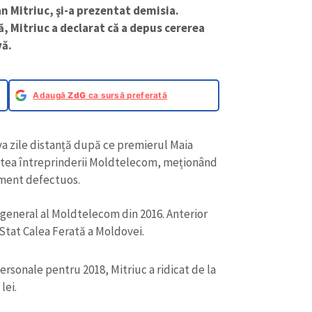
n Mitriuc, şi-a prezentat demisia.
, Mitriuc a declarat că a depus cererea
vă.
Adaugă
ZdG
ca sursă preferată
eva zile distanță după ce premierul Maia
vitatea întreprinderii Moldtelecom, meționând
ment defectuos.
 general al Moldtelecom din 2016. Anterior
e Stat Calea Ferată a Moldovei.
personale pentru 2018, Mitriuc a ridicat de la
lei.