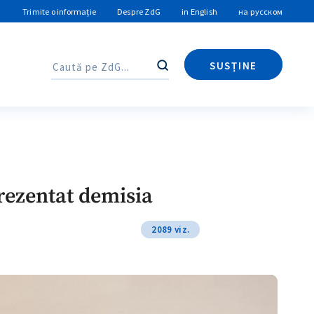
Trimite o informație
Despre ZdG
in English
на русском
SUSȚINE
Caută
Caută
rezentat demisia
2089 viz.