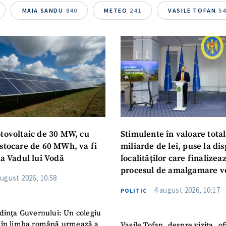
MAIA SANDU
840
METEO
241
VASILE TOFAN
5
otovoltaic de 30 MW, cu
Stimulente în valoare total
 stocare de 60 MWh, va fi
miliarde de lei, puse la dis
la Vadul lui Vodă
localităților care finalizea
procesul de amalgamare v
august 2026, 10:58
4 august 2026, 10:17
POLITIC
dința Guvernului: Un colegiu
 în limba română urmează a
Vasile Tofan, despre vizita „of