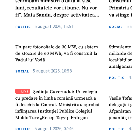
schimbăm miniștrii o dată la șase
consumul 
luni, rezultatele vor fi bune. Nu vor
Primăria 
fi”. Maia Sandu, despre activitatea
va stinge 
noului Guvern
destinat s
5 august 2026, 15:51
5 
POLITIC
SOCIAL
Un parc fotovoltaic de 30 MW, cu sistem
Stimulente 
de stocare de 60 MWh, va fi construit la
miliarde de
Vadul lui Vodă
localitățil
amalgamar
5 august 2026, 10:58
SOCIAL
4
POLITIC
Ședința Guvernului: Un colegiu
LIVE
cu predare în limba română urmează a
Vasile Tofa
fi deschis la Comrat. Miniștrii au aprobat
delegației 
înființarea Instituției Publice Colegiul
Afganistan 
Moldo-Turc „Recep Tayyip Erdogan”
jenantă și 
5 august 2026, 07:46
4
POLITIC
POLITIC