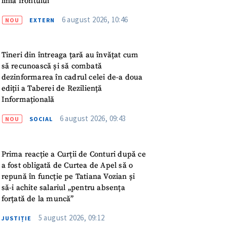
linia frontului
ord cu
politica de
6 august 2026, 10:46
NOU
EXTERN
IREA
Tineri din întreaga țară au învățat cum
să recunoască și să combată
dezinformarea în cadrul celei de-a doua
ediții a Taberei de Reziliență
Informațională
6 august 2026, 09:43
NOU
SOCIAL
Prima reacție a Curții de Conturi după ce
a fost obligată de Curtea de Apel să o
repună în funcție pe Tatiana Vozian și
să-i achite salariul „pentru absența
forțată de la muncă”
5 august 2026, 09:12
JUSTIȚIE