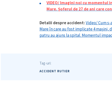
VIDEO/ Imagini noi cu momentul im
Mare. Șoferul de 27 de ani care con
Mesajul știrei
Detalii despre accident:
Video/ Cum s-a
Mare în care au fost implicate 4 mașini, d
patru au ajuns la spital. Momentul impa
Tag-uri:
ACCIDENT RUTIER