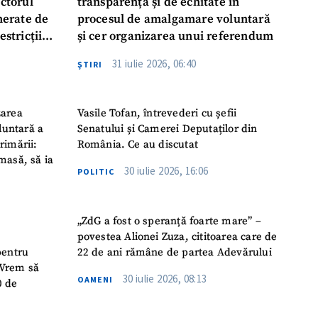
ectorul
transparență și de echitate în
enerate de
procesul de amalgamare voluntară
estricții
și cer organizarea unui referendum
abile
31 iulie 2026, 06:40
ŞTIRI
zarea
Vasile Tofan, întrevederi cu șefii
luntară a
Senatului și Camerei Deputaților din
rimării:
România. Ce au discutat
masă, să ia
30 iulie 2026, 16:06
POLITIC
„ZdG a fost o speranță foarte mare” –
povestea Alionei Zuza, cititoarea care de
pentru
22 de ani rămâne de partea Adevărului
 „Vrem să
30 iulie 2026, 08:13
OAMENI
0 de