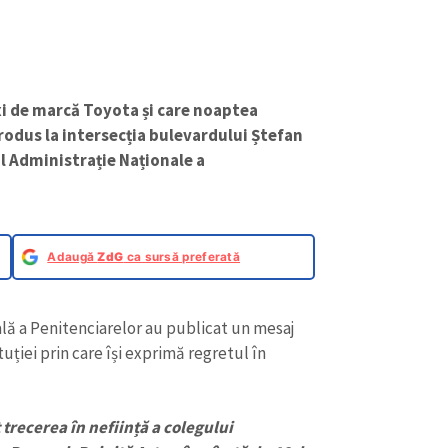
xi de marcă Toyota și care noaptea
rodus la intersecția bulevardului Ștefan
al Administrație Naționale a
Adaugă
ZdG
ca sursă preferată
ală a Penitenciarelor au publicat un mesaj
uției prin care își exprimă regretul în
trecerea în neființă a colegului