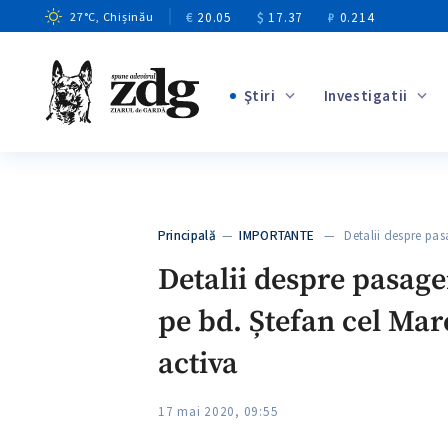
€
20.05
$
17.37
₽
0.214
27
°C
, Chișinău
Ştiri
Investigatii
+4
+1
+12
+11
Principală
—
IMPORTANTE
— Detalii despre pasa
+4
Detalii despre pasage
pe bd. Ștefan cel Mar
activa
17 mai 2020, 09:55