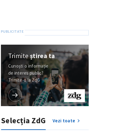
Trimite
știrea ta
Cunoști o informație
de interes public?
Trimite-o la ZdG
Selecția ZdG
Vezi toate