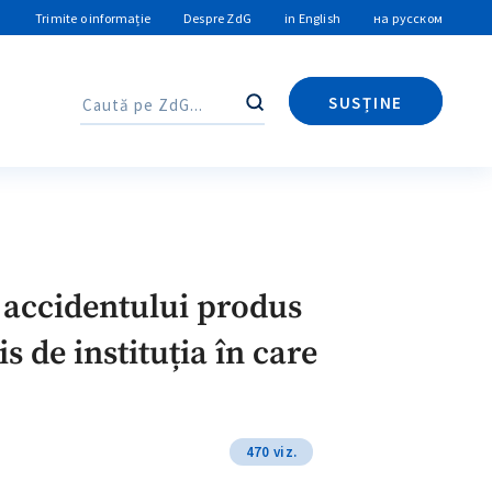
Trimite o informație
Despre ZdG
in English
на русском
SUSȚINE
Caută
Caută
a accidentului produs
 de instituția în care
470 viz.