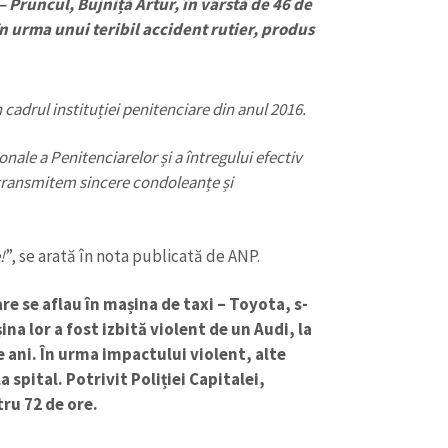
– Pruncul, Bujniță Artur, în vârstă de 46 de
în urma unui teribil accident rutier, produs
n cadrul instituției penitenciare din anul 2016.
ale a Penitenciarelor și a întregului efectiv
 transmitem sincere condoleanțe și
CONTACT SURSĂ
!
”, se arată în nota publicată de ANP.
Sursă anonimă
+ Adaugă titlu
re se aflau în mașina de taxi – Toyota, s-
Nume
+ Numele 
ina lor a fost izbită violent de un Audi, la
+ Încarcă imagine
e ani. În urma impactului violent, alte
spital. Potrivit Poliției Capitalei,
Email
+ Emailul 
+ Link media
tru 72 de ore.
Telefon
+ Telefon pe