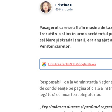
Cristina D
496 articole
Pasagerul care se afla în mașina de ta
trecută s-a stins în urma accidentul p
cel Mare și strada Ismail, era angajat 
Penitenciarelor.
Urmărește
ZdG
în Google News
Responsabilii de la Administrația Națion
de condoleanțe pe pagina oficială a instit
legătură cu moartea colegului lor.
„
Exprimăm cu durere și profund regret 