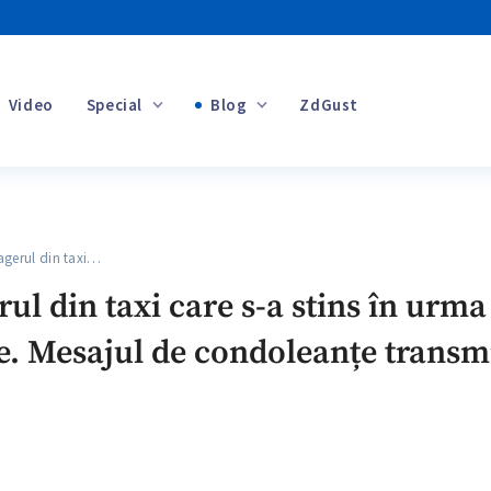
Video
Special
Blog
ZdGust
Banii tăi
gerul din taxi…
+1
rul din taxi care s-a stins în urm
e. Mesajul de condoleanțe transmis