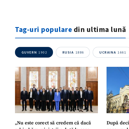
Tag-uri populare
din ultima lună
GUVERN
1902
RUSIA
1886
UCRAINA
1661
„Nu este corect să credem că dacă
După deci