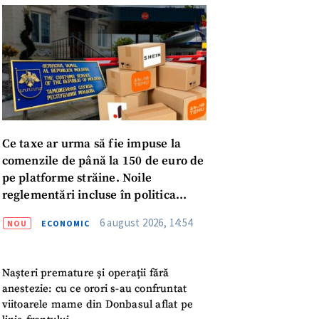
Ce taxe ar urma să fie impuse la
comenzile de până la 150 de euro de
pe platforme străine. Noile
reglementări incluse în politica
fiscală publicată pentru consultări
6 august 2026, 14:54
NOU
ECONOMIC
meu
meu
Nașteri premature și operații fără
anestezie: cu ce orori s-au confruntat
viitoarele mame din Donbasul aflat pe
rsonal