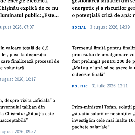
de energie electrică,
gestionarea situației din s
Chișinău explică de ce nu
energetic și a riscurilor g
iluminatul public: „Este
o potențială criză de apă: r
iguranței cetățenilor”
privind utilizarea apei pot
august 2026, 07:07
3 august 2026, 14:39
SOCIAL
în valoare totală de 6,5
Termenul limită pentru finali
 lei, puse la dispoziția
procesului de amalgamare vo
or care finalizează procesul de
fost prelungit pentru 200 de p
e voluntară
„Mai au o lună să se așeze la 
o decizie finală”
 august 2026, 10:17
31 iulie 2026, 12:11
POLITIC
n, despre vizita „oficială” a
guvernului taliban din
Prim-ministrul Tofan, soluții 
la Chișinău: „Situația este
„situația salariilor nesimțite:
inacceptabilă”
investigăm cele mai înalte 10
pachete salariale”
 august 2026, 09:52