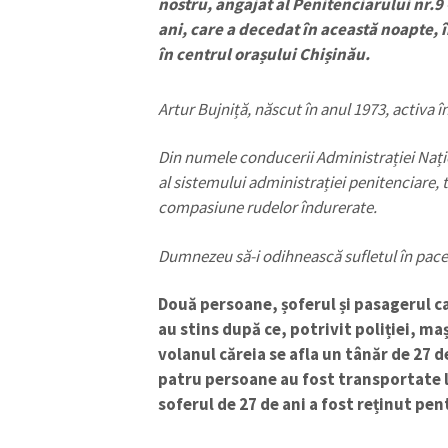
nostru, angajat al Penitenciarului nr.9 
ani, care a decedat în această noapte, 
în centrul orașului Chișinău.
Artur Bujniță, născut în anul 1973, activa î
Din numele conducerii Administrației Națion
al sistemului administrației penitenciare,
compasiune rudelor îndurerate.
ȘTIREA MEA
Dumnezeu să-i odihnească sufletul în pace
Titlu știre
Două persoane, șoferul și pasagerul ca
au stins după ce, potrivit poliției, maș
Fotografie
volanul căreia se afla un tânăr de 27 d
patru persoane au fost transportate la 
Link media
soferul de 27 de ani a fost reținut pen