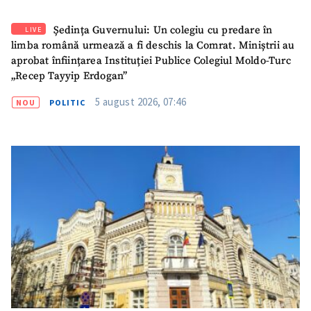
Ședința Guvernului: Un colegiu cu predare în
LIVE
limba română urmează a fi deschis la Comrat. Miniștrii au
aprobat înființarea Instituției Publice Colegiul Moldo-Turc
„Recep Tayyip Erdogan”
5 august 2026, 07:46
NOU
POLITIC
SUSȚINE