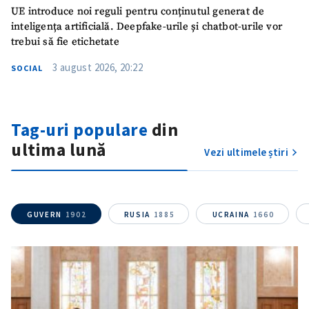
ȘTIREA MEA
UE introduce noi reguli pentru conținutul generat de
inteligența artificială. Deepfake-urile și chatbot-urile vor
Titlu știre
+ Adaugă titlu
trebui să fie etichetate
3 august 2026, 20:22
SOCIAL
Fotografie
+ Încarcă imagine
Link media
+ Link media
Tag-uri populare
din
ultima lună
Vezi ultimele știri
Mesajul știrei
+ Mesajul știrei
GUVERN
1902
RUSIA
1885
UCRAINA
1660
CONTACT SURSĂ
Sursă anonimă
Nume
+ Numele meu