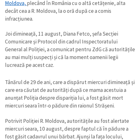
Moldova,
plecând în România cu o altă cetățenie, alta
decât cea a R. Moldova, la o oră după ce a comis
infracțiunea.
Joi dimineață, 11 august, Diana Fetco, șefa Secției
Comunicare și Protocol din cadrul Inspectoratului
General al Poliției, a comunicat pentru ZdG că autoritățile
au mai mulți suspecți și că la moment oamenii legii
lucrează pe acest caz.
Tânărul de 29 de ani, care a dispărut miercuri dimineață și
care era căutat de autorități după ce mama acestuia a
anunțat Poliția despre dispariția lui, a fost găsit mort
miercuri seara într-o pădure din raionul Strășeni.
Potrivit Poliției R. Moldova, autoritățile au fost alertate
miercuri seara, 10 august, despre faptul că în pădure a
fost găsit cadavrul unui bărbat. Ajunși la fața locului,