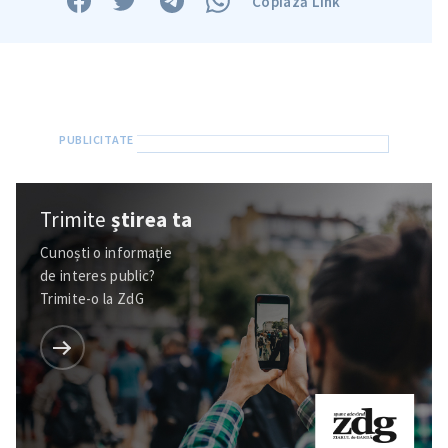
Copiază Link
Trimite o informație
Despre ZdG
in English
на русском
Trimite
știrea ta
Cunoști o informație
de interes public?
Trimite-o la ZdG