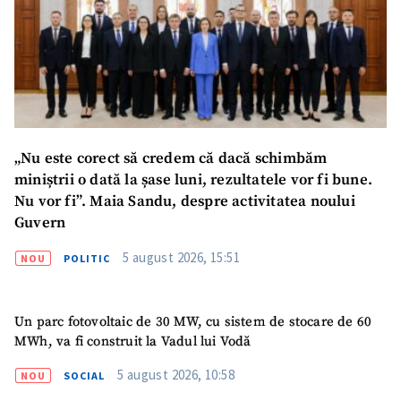
Email
+ Emailul meu
Telefon
+ Telefon personal
Am citit și sunt de
acord cu
politica de
confidențialitate
.
„Nu este corect să credem că dacă schimbăm
miniștrii o dată la șase luni, rezultatele vor fi bune.
TRIMITE ȘTIREA
Nu vor fi”. Maia Sandu, despre activitatea noului
Guvern
5 august 2026, 15:51
NOU
POLITIC
Un parc fotovoltaic de 30 MW, cu sistem de stocare de 60
MWh, va fi construit la Vadul lui Vodă
5 august 2026, 10:58
NOU
SOCIAL