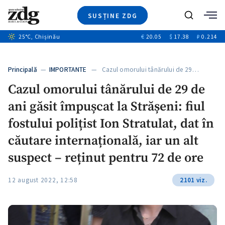
SUSȚINE ZDG
+8
Caută
+4
25
°C
, Chișinău
€
20.05
$
17.38
₽
0.214
Ştiri
+12
+1
+1
Investigatii
Banii tăi
+5
Principală
—
IMPORTANTE
— Cazul omorului tânărului de 29…
Video
Cazul omorului tânărului de 29 de
Special
ani găsit împușcat la Strășeni: fiul
Blog
ZdGust
fostului polițist Ion Stratulat, dat în
căutare internațională, iar un alt
suspect – reținut pentru 72 de ore
12 august 2022, 12:58
2101 viz.