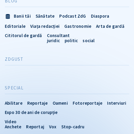
BLOG
Banii tăi
Sănătate
Podcast ZdG
Diaspora
Editoriale
Viața redacției
Gastronomie
Arta de gardă
Cititorul de gardă
Consultant
juridic
politic
social
ZDGUST
SPECIAL
Abilitare
Reportaje
Oameni
Fotoreportaje
Interviuri
Expo 30 de ani de corupție
Video
Anchete
Reportaj
Vox
Stop-cadru