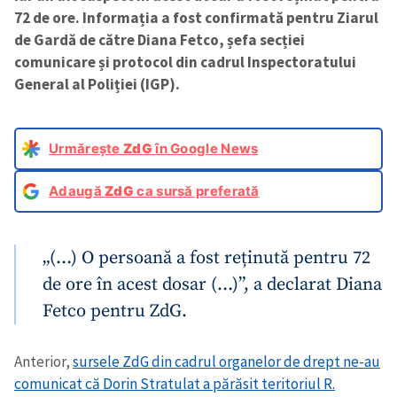
72 de ore. Informația a fost confirmată pentru Ziarul
de Gardă de către Diana Fetco, șefa secției
comunicare și protocol din cadrul Inspectoratului
General al Poliției (IGP).
Urmărește
ZdG
în Google News
Adaugă
ZdG
ca sursă preferată
„(…) O persoană a fost reținută pentru 72
de ore în acest dosar (…)”, a declarat Diana
Fetco pentru ZdG.
Anterior,
sursele ZdG din cadrul organelor de drept ne-au
comunicat că Dorin Stratulat a părăsit teritoriul R.