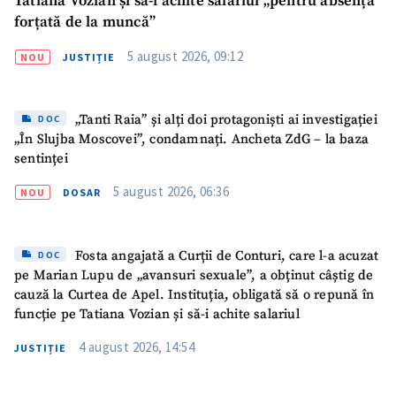
Tatiana Vozian și să-i achite salariul „pentru absența
forțată de la muncă”
5 august 2026, 09:12
NOU
JUSTIȚIE
„Tanti Raia” și alți doi protagoniști ai investigației
DOC
„În Slujba Moscovei”, condamnați. Ancheta ZdG – la baza
sentinței
5 august 2026, 06:36
NOU
DOSAR
Fosta angajată a Curții de Conturi, care l-a acuzat
DOC
pe Marian Lupu de „avansuri sexuale”, a obținut câștig de
cauză la Curtea de Apel. Instituția, obligată să o repună în
funcție pe Tatiana Vozian și să-i achite salariul
4 august 2026, 14:54
JUSTIȚIE