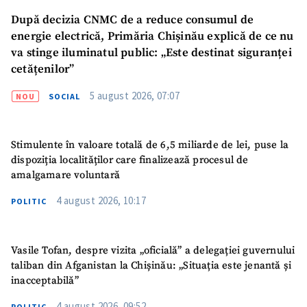
După decizia CNMC de a reduce consumul de
energie electrică, Primăria Chișinău explică de ce nu
va stinge iluminatul public: „Este destinat siguranței
cetățenilor”
5 august 2026, 07:07
NOU
SOCIAL
Stimulente în valoare totală de 6,5 miliarde de lei, puse la
dispoziția localităților care finalizează procesul de
amalgamare voluntară
4 august 2026, 10:17
POLITIC
Vasile Tofan, despre vizita „oficială” a delegației guvernului
taliban din Afganistan la Chișinău: „Situația este jenantă și
inacceptabilă”
4 august 2026, 09:52
POLITIC