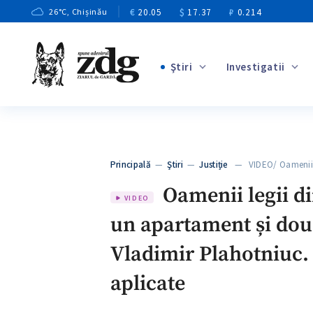
€
20.05
$
17.37
₽
0.214
26
°C
, Chișinău
Ştiri
Investigatii
+3
+1
+8
+3
Principală
—
Ştiri
—
Justiție
— VIDEO/ Oamenii l
+5
Oamenii legii di
VIDEO
un apartament și două
Vladimir Plahotniuc. 
aplicate