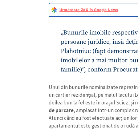
Urmărește
ZdG
în Google News
„Bunurile imobile respectiv
persoane juridice, însă deți
Plahotniuc (fapt demonstrat 
imobilelor a mai multor bun
familie)”, conform Procurat
Unul din bunurile nominalizate reprezi
un cartier rezidențial, pe malul lacului L
ȘTIREA MEA
doilea bun la fel este în orașul Sciez, și
de parcare
, amplasat într-un complex rez
Titlu știre
Atunci când au fost efectuate acțiunilor
apartamentul este gestionat de o rudă ap
Fotografie