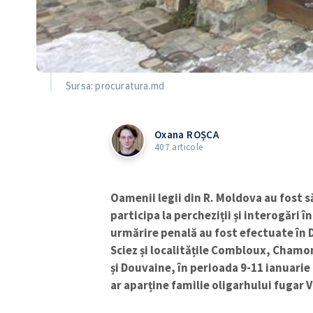
Sursa: procuratura.md
Oxana ROȘCA
407 articole
Oamenii legii din R. Moldova au fost 
participa la percheziții și interogări 
urmărire penală au fost efectuate în
Sciez și localitățile Combloux, Chamo
și Douvaine, în perioada 9-11 ianuarie 
ar aparține familie oligarhului fugar 