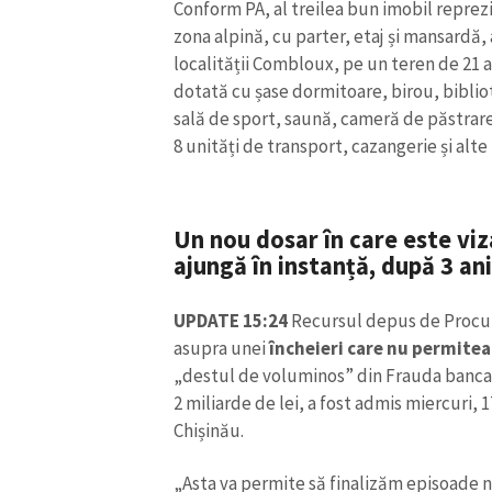
Conform PA, al treilea bun imobil reprez
Link media
zona alpină, cu parter, etaj și mansardă,
localității Combloux, pe un teren de 21 a
dotată cu șase dormitoare, birou, biblio
sală de sport, saună, cameră de păstrare 
Mesajul știrei
8 unități de transport, cazangerie și alte u
Un nou dosar în care este vi
ajungă în instanță, după 3 an
UPDATE 15:24
Recursul depus de Procur
asupra unei
încheieri care nu permitea
„destul de voluminos” din Frauda bancar
2 miliarde de lei, a fost admis miercuri, 1
Chișinău.
„Asta va permite să finalizăm episoade n