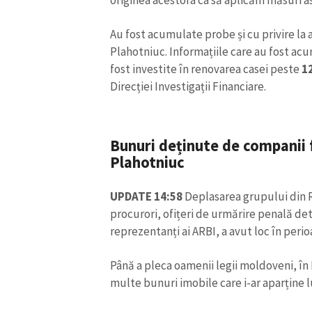
originea acestora ca să aplicăm măsuri as
Au fost acumulate probe și cu privire la al
Plahotniuc. Informațiile care au fost ac
fost investite în renovarea casei peste
1
Direcției Investigații Financiare.
Bunuri deținute de companii f
Plahotniuc
UPDATE 14:58
Deplasarea grupului din R
procurori, ofițeri de urmărire penală det
reprezentanți ai ARBI, a avut loc în perio
Până a pleca oamenii legii moldoveni, în
multe bunuri imobile care i-ar aparține l