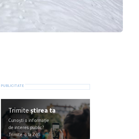
Trimite
știrea ta
Cunoști o informație
de interes public?
Trimite-o la ZdG