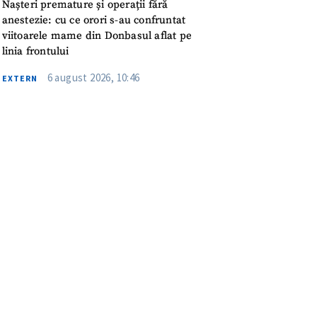
Nașteri premature și operații fără
anestezie: cu ce orori s-au confruntat
viitoarele mame din Donbasul aflat pe
linia frontului
6 august 2026, 10:46
EXTERN