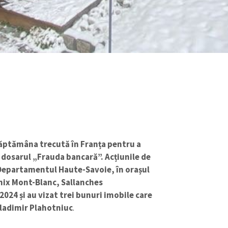
săptămâna trecută în Franța pentru a
în dosarul „Frauda bancară”. Acțiunile de
 Departamentul Haute-Savoie, în orașul
nix Mont-Blanc, Sallanches
2024 și au vizat trei bunuri imobile care
Vladimir Plahotniuc
.