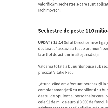
valorificăm sechestrele care sunt aplica
Iachimovschi.
Sechestre de peste 110 milio
UPDATE 15:14
Șeful Direcției Investigați
declarat că aceasta a fost o premieră pen
la astfel de acțiuni în alte jurisdicții.
Valoarea totală a bunurilor puse sub sech
precizat Vitalie Racu.
„Atunci când am efectuat percheziții la 
complet amenajată cu mobilier și cu bun
destul de opulent al persoanelor care loc
cele 92 de mii de euro și 3 000 de franci,