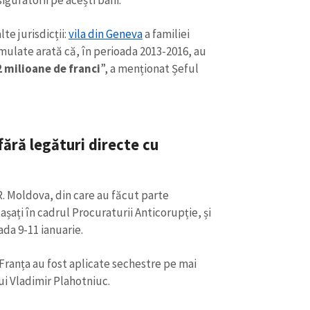
iguratorii pe acești bani.
te jurisdicții:
vila din Geneva
a familiei
umulate arată că, în perioada 2013-2016, au
2 milioane de franci
”, a menționat Șeful
ără legături directe cu
. Moldova, din care au făcut parte
așați în cadrul Procuraturii Anticorupție, și
ada 9-11 ianuarie.
 Franța au fost aplicate sechestre pe mai
ui Vladimir Plahotniuc.