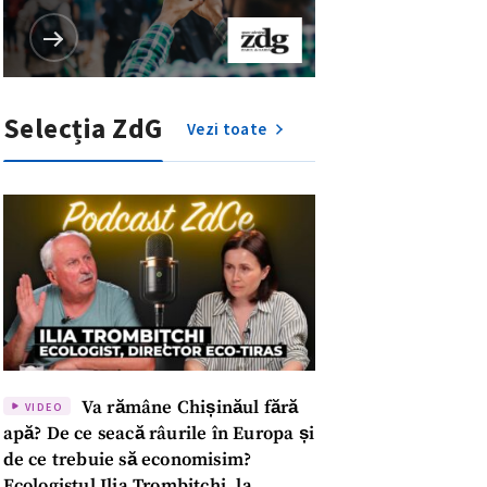
Selecția ZdG
Vezi toate
Va rămâne Chișinăul fără
VIDEO
meu
apă? De ce seacă râurile în Europa și
de ce trebuie să economisim?
Ecologistul Ilia Trombițchi, la