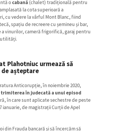
Email
+ Emailul 
intă o
cabană
(chalet) tradițională pentru
+ Link media
 amplasată la cota superioară a
ri, cu vedere la vârful Mont Blanc, fiind
Telefon
+ Telefon pe
tecă, spațiu de recreere cu șemineu și bar,
a vinurilor, cameră frigorifică, garaj pentru
Am citit și sunt de ac
+ Mesajul știrei
confidențialitate
.
tilități.
TRIMITE ȘT
zat Plahotniuc urmează să
i de așteptare
atura Anticorupție, în noiembrie 2020,
 trimiterea în judecată a unui episod
ă, în care sunt aplicate sechestre de peste
7 ianuarie, de magistrații Curții de Apel
oi din Frauda bancară și să încercăm să