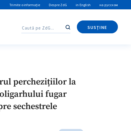
Trimite o informație
Despre ZdG
in English
на русском
SUSȚINE
Caută
Caută
ul perchezițiilor la
oligarhului fugar
pre sechestrele