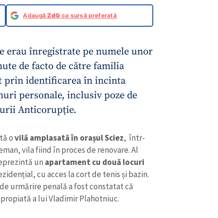
Adaugă
ZdG
ca sursă preferată
e erau înregistrate pe numele unor
nute de facto de către familia
prin identificarea în incinta
uri personale, inclusiv poze de
urii Anticorupție.
ntă o
vilă amplasată în orașul Sciez
, într-
eman, vila fiind în proces de renovare. Al
CONTACT SURSĂ
 reprezintă un
apartament cu două locuri
Sursă anonimă
idențial, cu acces la cort de tenis și bazin.
+ Adaugă titlu
 de urmărire penală a fost constatat că
Nume
+ Numele 
ropiată a lui Vladimir Plahotniuc.
+ Încarcă imagine