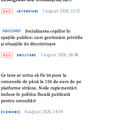
meu
Podcast ZdCe
7 august 2026, 13:15
NOU
INTERVIURI
rsonal
Socializarea copiilor în
ABILITARE
ord cu
politica de
spațiile publice: cum gestionăm privirile
și situațiile de discriminare
IREA
7 august 2026, 06:48
NOU
ABILITARE
Ce taxe ar urma să fie impuse la
comenzile de până la 150 de euro de pe
platforme străine. Noile reglementări
incluse în politica fiscală publicată
pentru consultări
6 august 2026, 14:54
ECONOMIC