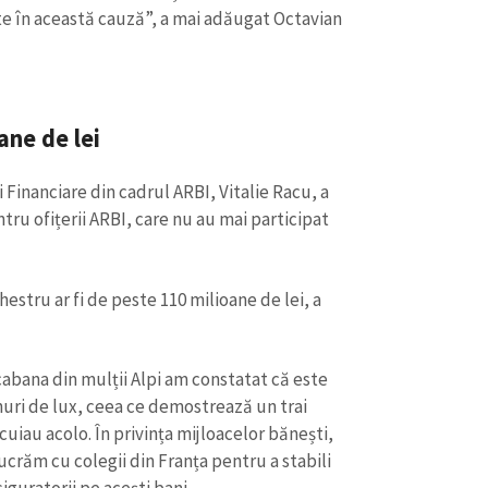
te în această cauză”, a mai adăugat Octavian
ane de lei
i Financiare din cadrul ARBI, Vitalie Racu, a
tru ofițerii ARBI, care nu au mai participat
estru ar fi de peste 110 milioane de lei, a
cabana din mulții Alpi am constatat că este
uri de lux, ceea ce demostrează un trai
uiau acolo. În privința mijloacelor bănești,
 lucrăm cu colegii din Franța pentru a stabili