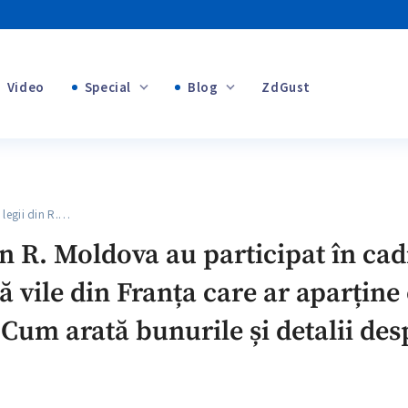
Video
Special
Blog
ZdGust
+1
Banii tăi
+1
egii din R.…
+1
n R. Moldova au participat în cadr
 vile din Franța care ar aparține 
+1
Cum arată bunurile și detalii des