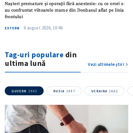
Nașteri premature și operații fără anestezie: cu ce orori s-
au confruntat viitoarele mame din Donbasul aflat pe linia
frontului
6 august 2026, 10:46
EXTERN
Tag-uri populare
din
ultima lună
ȘTIREA MEA
Vezi ultimele știri
Titlu știre
+ Adaugă titlu
Fotografie
+ Încarcă imagine
GUVERN
1903
RUSIA
1887
UCRAINA
1662
Link media
+ Link media