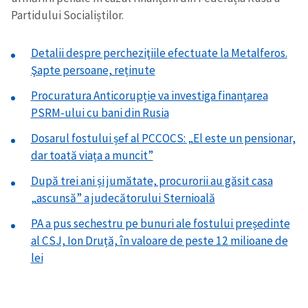
Partidului Socialiștilor.
Detalii despre percheziţiile efectuate la Metalferos.
Şapte persoane, reținute
Procuratura Anticorupție va investiga finanțarea
PSRM-ului cu bani din Rusia
Dosarul fostului șef al PCCOCS: „El este un pensionar,
dar toată viața a muncit”
După trei ani și jumătate, procurorii au găsit casa
„ascunsă” a judecătorului Sternioală
PA a pus sechestru pe bunuri ale fostului președinte
al CSJ, Ion Druță, în valoare de peste 12 milioane de
lei