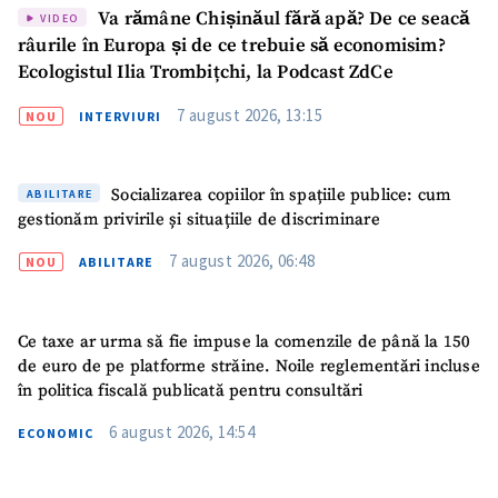
Va rămâne Chișinăul fără apă? De ce seacă
VIDEO
râurile în Europa și de ce trebuie să economisim?
Ecologistul Ilia Trombițchi, la Podcast ZdCe
7 august 2026, 13:15
NOU
INTERVIURI
Socializarea copiilor în spațiile publice: cum
ABILITARE
gestionăm privirile și situațiile de discriminare
7 august 2026, 06:48
NOU
ABILITARE
Ce taxe ar urma să fie impuse la comenzile de până la 150
de euro de pe platforme străine. Noile reglementări incluse
în politica fiscală publicată pentru consultări
6 august 2026, 14:54
ECONOMIC