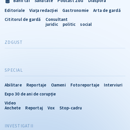
Banii tăi
Sănătate
Podcast ZdG
Diaspora
Editoriale
Viața redacției
Gastronomie
Arta de gardă
Cititorul de gardă
Consultant
juridic
politic
social
ZDGUST
SPECIAL
Abilitare
Reportaje
Oameni
Fotoreportaje
Interviuri
Expo 30 de ani de corupție
Video
Anchete
Reportaj
Vox
Stop-cadru
INVESTIGATII