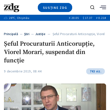
SUSȚINE ZDG
+3
Caută
+1
26
°C
, Chișinău
€
20.05
$
17.37
₽
0.214
Ştiri
+9
+4
Investigatii
Banii tăi
+1
+5
Principală
—
Ştiri
—
Justiție
— Șeful Procuraturii Anticorupție, Viorel
Video
Morari,…
+1
Șeful Procuraturii Anticorupție,
Special
Viorel Morari, suspendat din
Blog
+1
ZdGust
funcție
9 decembrie 2019, 08:44
743 viz.
+1