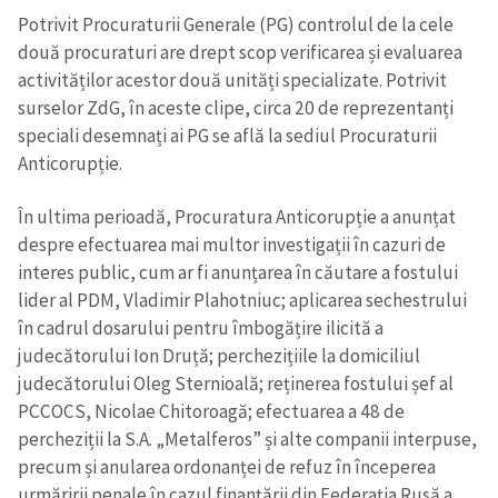
Potrivit Procuraturii Generale (PG) controlul de la cele
două procuraturi are drept scop verificarea și evaluarea
activităților acestor două unități specializate. Potrivit
surselor ZdG, în aceste clipe, circa 20 de reprezentanți
speciali desemnați ai PG se află la sediul Procuraturii
Anticorupție.
În ultima perioadă, Procuratura Anticorupție a anunțat
despre efectuarea mai multor investigații în cazuri de
interes public, cum ar fi anunțarea în căutare a fostului
lider al PDM, Vladimir Plahotniuc; aplicarea sechestrului
în cadrul dosarului pentru îmbogățire ilicită a
judecătorului Ion Druță; perchezițiile la domiciliul
judecătorului Oleg Sternioală; reținerea fostului șef al
PCCOCS, Nicolae Chitoroagă; efectuarea a 48 de
percheziții la S.A. „Metalferos” și alte companii interpuse,
precum și anularea ordonanței de refuz în începerea
urmăririi penale în cazul finanțării din Federația Rusă a