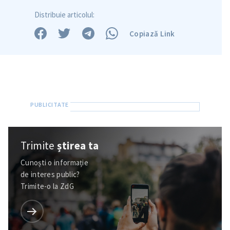
Distribuie articolul:
Copiază Link
Trimite
știrea ta
Trimite o informație
Despre ZdG
Cunoști o informație
in English
на русском
de interes public?
Trimite-o la ZdG