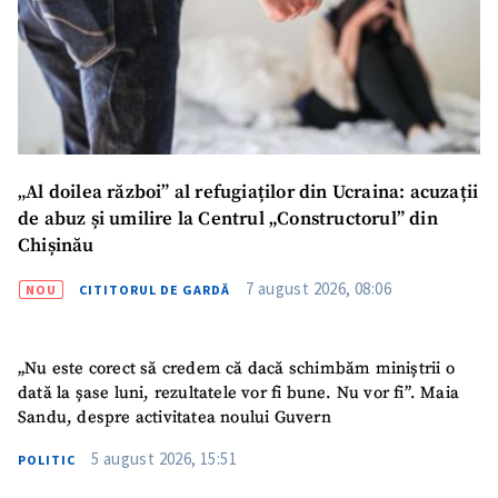
Mesajul știrei
+ Mesajul știrei
CONTACT SURSĂ
Sursă anonimă
Nume
+ Numele meu
„Al doilea război” al refugiaților din Ucraina: acuzații
de abuz și umilire la Centrul „Constructorul” din
Email
+ Emailul meu
Chișinău
7 august 2026, 08:06
NOU
CITITORUL DE GARDĂ
Telefon
+ Telefon personal
Am citit și sunt de
„Nu este corect să credem că dacă schimbăm miniștrii o
acord cu
politica de
dată la șase luni, rezultatele vor fi bune. Nu vor fi”. Maia
confidențialitate
.
Sandu, despre activitatea noului Guvern
TRIMITE ȘTIREA
5 august 2026, 15:51
POLITIC